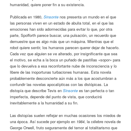
humanidad, quiere poner fin a su existencia.
Publicada en 1980,
Sinsonte
nos presenta un mundo en el que
las personas viven en un estado de abulia total, en el que las
emociones han sido adormecidas para evitar lo que, por otra
parte, Spofforth parece buscar, una pulsación, un recuerdo que
demuestre que es algo más que un máquina. Mientras que el
robot quiere sentir, los humanos parecen querer dejar de hacerlo.
Cada vez que alguien se ve alterado, por insignificante que sea
el motivo, se echa a la boca un puñado de pastillas «sopor» para
que lo devuelva a esa reconfortante nube de inconsciencia y lo
libere de las inoportunas turbaciones humanas. Esta novela
probablemente desconcierte aún más a los que acostumbran a
confundir las novelas apocalípticas con las distópicas. La
distopía que describe Tevis en
Sinsonte
es tan perfecta o tan
imperfecta, depende del punto de vista, que conducirá
inevitablemente a la humanidad a su fin.
Las distopías suelen reflejar en muchas ocasiones los miedos de
una época. Así sucede por ejemplo en
1984
, la célebre novela de
George Orwell, fruto seguramente del temor al totalitarismo que