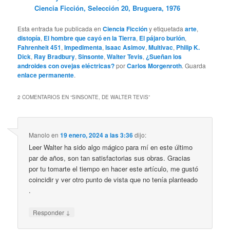
Ciencia Ficción, Selección 20, Bruguera, 1976
Esta entrada fue publicada en
Ciencia Ficción
y etiquetada
arte
,
distopía
,
El hombre que cayó en la Tierra
,
El pájaro burlón
,
Fahrenheit 451
,
Impedimenta
,
Isaac Asimov
,
Multivac
,
Philip K.
Dick
,
Ray Bradbury
,
Sinsonte
,
Walter Tevis
,
¿Sueñan los
androides con ovejas eléctricas?
por
Carlos Morgenroth
. Guarda
enlace permanente
.
2 COMENTARIOS EN “
SINSONTE, DE WALTER TEVIS
”
Manolo
en
19 enero, 2024 a las 3:36
dijo:
Leer Walter ha sido algo mágico para mí en este último
par de años, son tan satisfactorias sus obras. Gracias
por tu tomarte el tiempo en hacer este artículo, me gustó
coincidir y ver otro punto de vista que no tenía planteado
.
↓
Responder