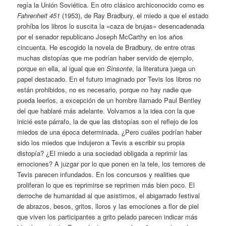
regía la Unión Soviética. En otro clásico archiconocido como es
Fahrenheit 451
(1953), de Ray Bradbury, el miedo a que el estado
prohíba los libros lo suscita la «caza de brujas» desencadenada
por el senador republicano Joseph McCarthy en los años
cincuenta. He escogido la novela de Bradbury, de entre otras
muchas distopías que me podrían haber servido de ejemplo,
porque en ella, al igual que en
Sinsonte
, la literatura juega un
papel destacado. En el futuro imaginado por Tevis los libros no
están prohibidos, no es necesario, porque no hay nadie que
pueda leerlos, a excepción de un hombre llamado Paul Bentley
del que hablaré más adelante. Volvamos a la idea con la que
inicié este párrafo, la de que las distopías son el reflejo de los
miedos de una época determinada. ¿Pero cuáles podrían haber
sido los miedos que indujeron a Tevis a escribir su propia
distopía? ¿El miedo a una sociedad obligada a reprimir las
emociones? A juzgar por lo que ponen en la tele, los temores de
Tevis parecen infundados. En los concursos y realities que
proliferan lo que es reprimirse se reprimen más bien poco. El
derroche de humanidad al que asistimos, el abigarrado festival
de abrazos, besos, gritos, lloros y las emociones a flor de piel
que viven los participantes a grito pelado parecen indicar más