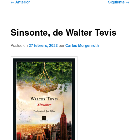
Navegación
←
Anterior
Siguiente
→
de
entradas
Sinsonte, de Walter Tevis
Posted on
27 febrero, 2023
por
Carlos Morgenroth