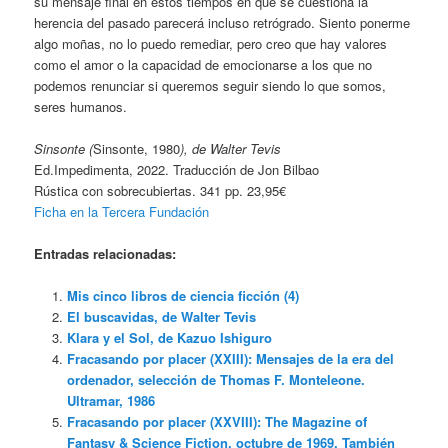
su mensaje final en estos tiempos en que se cuestiona la
herencia del pasado parecerá incluso retrógrado. Siento ponerme
algo moñas, no lo puedo remediar, pero creo que hay valores
como el amor o la capacidad de emocionarse a los que no
podemos renunciar si queremos seguir siendo lo que somos,
seres humanos.
Sinsonte (
Sinsonte, 1980
), de Walter Tevis
Ed.Impedimenta, 2022. Traducción de Jon Bilbao
Rústica con sobrecubiertas. 341 pp. 23,95€
Ficha en la Tercera Fundación
Entradas relacionadas:
Mis cinco libros de ciencia ficción (4)
El buscavidas, de Walter Tevis
Klara y el Sol, de Kazuo Ishiguro
Fracasando por placer (XXIII): Mensajes de la era del
ordenador, selección de Thomas F. Monteleone.
Ultramar, 1986
Fracasando por placer (XXVIII): The Magazine of
Fantasy & Science Fiction, octubre de 1969. También