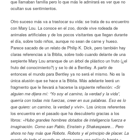
que llamaban familia pero lo que más le admirará es ver que no
ocultan sus sentimientos.
Otro suceso más va a trastocar su vida: se trata de su encuentro
con Mary Lou. La conoce en el zoo, donde vive rodeada de
animales artificiales y de los pocos visitantes que llegan durante
el día, sobre todo niños, aunque no sean de carne y hueso.
Parece sacado de un relato de Philip K. Dick, pero también hay
claras referencias a la Biblia, sobre todo cuando delante de una
serpiente Mary Lou arranque de un árbol de plástico un fruto (¿el
fruto del conocimiento?) y se lo dé a Bentley. A partir de
entonces el mundo para Bentley ya no será el mismo. No es la
única alusión que se hace a la Biblia. Más adelante leerá un
fragmento que le llevará a hacerse la siguiente reflexión:
«Si
alguien me dijera mí: “Yo soy el camino, la verdad y la vida”,
querría con todas mis fuerzas, creer en sus palabras. Eso es lo
que quiero: un camino, la verdad y vivir
». Los únicos referentes
los encuentra en el pasado que ha descubierto gracias a los
libros:
«Hubo grandes hombres dotados de inteligencia fuerza e
imaginación. Como san Pablo, Einstein y Shakespeare… Pero
ahora no hay más que Robots. Robots y el principio de placer. La
mente de todo el mundo es ahora como una película barata.»