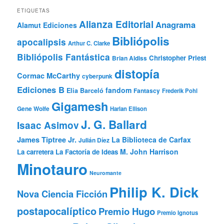
ETIQUETAS
Alianza Editorial
Anagrama
Alamut Ediciones
Bibliópolis
apocalipsis
Arthur C. Clarke
Bibliópolis Fantástica
Christopher Priest
Brian Aldiss
distopía
Cormac McCarthy
cyberpunk
Ediciones B
fandom
Elia Barceló
Fantascy
Frederik Pohl
Gigamesh
Gene Wolfe
Harlan Ellison
J. G. Ballard
Isaac Asimov
James Tiptree Jr.
La Biblioteca de Carfax
Julián Díez
M. John Harrison
La carretera
La Factoría de Ideas
Minotauro
Neuromante
Philip K. Dick
Nova Ciencia Ficción
postapocalíptico
Premio Hugo
Premio Ignotus