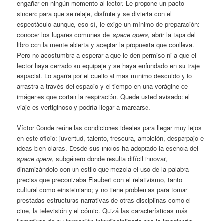
engañar en ningún momento al lector. Le propone un pacto
sincero para que se relaje, disfrute y se divierta con el
espectáculo aunque, eso sí, le exige un mínimo de preparación:
conocer los lugares comunes del
space opera
, abrir la tapa del
libro con la mente abierta y aceptar la propuesta que conlleva.
Pero no acostumbra a esperar a que le den permiso ni a que el
lector haya cerrado su equipaje y se haya enfundado en su traje
espacial. Lo agarra por el cuello al más mínimo descuido y lo
arrastra a través del espacio y el tiempo en una vorágine de
imágenes que cortan la respiración. Quede usted avisado: el
viaje es vertiginoso y podría llegar a marearse.
Víctor Conde reúne las condiciones ideales para llegar muy lejos
en este oficio: juventud, talento, frescura, ambición, desparpajo e
ideas bien claras. Desde sus inicios ha adoptado la esencia del
space opera
, subgénero donde resulta difícil innovar,
dinamizándolo con un estilo que mezcla el uso de la palabra
precisa que preconizaba Flaubert con el relativismo, tanto
cultural como einsteiniano; y no tiene problemas para tomar
prestadas estructuras narrativas de otras disciplinas como el
cine, la televisión y el cómic. Quizá las características más
llamativas de su formación interdisciplinaria sea la imaginería