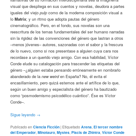
visual que despliega en sus cuentos y novelas, deudora a partes
iguales del viejo
pulp
como de la moderna composición visual a
lo
Matrix
; y un ritmo que adopta pautas del género
cinematográfico. Pero, en el fondo, sus novelas son una
reescritura de los temas fundamentales del ser humano narradas
sin la rigidez de las convenciones del género que lastran a otros
–menos jóvenes– autores, sazonadas con el sabor y la frescura
de lo nuevo, como si nos presentase a alguien cuya cara nos
recordase a un querido viejo amigo. Con esa habilidad, Víctor
Conde elude su catalogación para trascender las etiquetas del
género –¿alguien estaba pensando erróneamente en nombrarlo
abanderado de la
new weird
en España? No, él evita el
encasillamiento, pero quizá estemos ante el artífice de lo que,
según un buen amigo y especialista del género ha bautizado
como “posmodernismo psicodélico cuántico”. Ése es Víctor
Conde–.
Sigue leyendo
→
Publicado en
Ciencia Ficción
|
Etiquetado
Arena
,
El tercer nombre
del Emperador
,
Minotauro
,
Mystes
,
Piscis de Zhintra
,
Víctor Conde