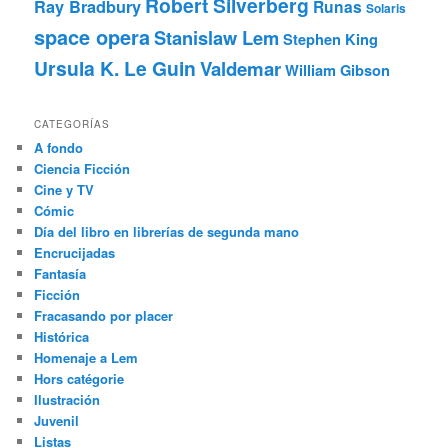
Robert Silverberg
Ray Bradbury
Runas
Solaris
space opera
Stanislaw Lem
Stephen King
Ursula K. Le Guin
Valdemar
William Gibson
CATEGORÍAS
A fondo
Ciencia Ficción
Cine y TV
Cómic
Día del libro en librerías de segunda mano
Encrucijadas
Fantasía
Ficción
Fracasando por placer
Histórica
Homenaje a Lem
Hors catégorie
Ilustración
Juvenil
Listas