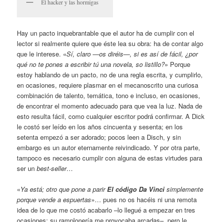
El hacker y las hormigas
Hay un pacto inquebrantable que el autor ha de cumplir con el
lector si realmente quiere que éste lea su obra: ha de contar algo
que le interese. «
Sí, claro —os diréis—, si es así de fácil, ¿por
qué no te pones a escribir tú una novela, so listillo?
» Porque
estoy hablando de un pacto, no de una regla escrita, y cumplirlo,
en ocasiones, requiere plasmar en el mecanoscrito una curiosa
combinación de talento, temática, tono e incluso, en ocasiones,
de encontrar el momento adecuado para que vea la luz. Nada de
esto resulta fácil, como cualquier escritor podrá confirmar. A Dick
le costó ser leído en los años cincuenta y sesenta; en los
setenta empezó a ser adorado; pocos leen a Disch, y sin
embargo es un autor eternamente reivindicado. Y por otra parte,
tampoco es necesario cumplir con alguna de estas virtudes para
ser un
best-seller
…
«
Ya está; otro que pone a parir
El código Da Vinci
simplemente
porque vende a espuertas
»… pues no os hacéis ni una remota
idea de lo que me costó acabarlo –lo llegué a empezar en tres
ocasiones; su ramplonería me provocaba arcadas–, pero le