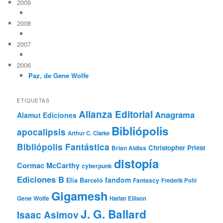
2009
2008
2007
2006
Paz, de Gene Wolfe
ETIQUETAS
Alianza Editorial
Anagrama
Alamut Ediciones
Bibliópolis
apocalipsis
Arthur C. Clarke
Bibliópolis Fantástica
Christopher Priest
Brian Aldiss
distopía
Cormac McCarthy
cyberpunk
Ediciones B
fandom
Elia Barceló
Fantascy
Frederik Pohl
Gigamesh
Gene Wolfe
Harlan Ellison
J. G. Ballard
Isaac Asimov