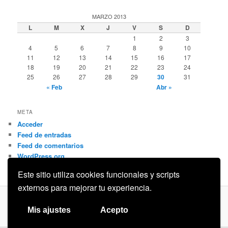
MARZO 2013
L
M
X
J
V
S
D
1
2
3
4
5
6
7
8
9
10
11
12
13
14
15
16
17
18
19
20
21
22
23
24
25
26
27
28
29
30
31
« Feb
Abr »
META
Acceder
Feed de entradas
Feed de comentarios
WordPress.org
Este sitio utiliza cookies funcionales y scripts
externos para mejorar tu experiencia.
Privacidad
Funciona gracias a WordPress
Mis ajustes
Acepto