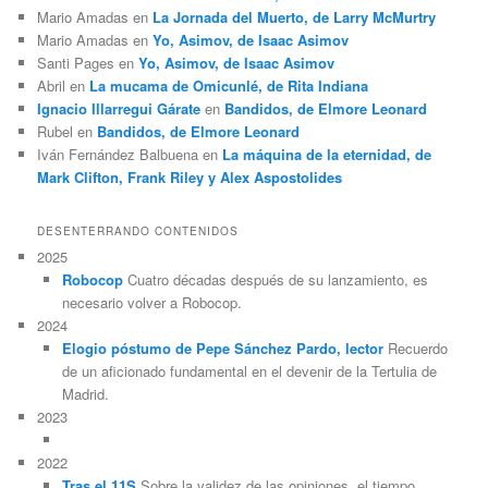
Mario Amadas
en
La Jornada del Muerto, de Larry McMurtry
Mario Amadas
en
Yo, Asimov, de Isaac Asimov
Santi Pages
en
Yo, Asimov, de Isaac Asimov
Abril
en
La mucama de Omicunlé, de Rita Indiana
Ignacio Illarregui Gárate
en
Bandidos, de Elmore Leonard
Rubel
en
Bandidos, de Elmore Leonard
Iván Fernández Balbuena
en
La máquina de la eternidad, de
Mark Clifton, Frank Riley y Alex Aspostolides
DESENTERRANDO CONTENIDOS
2025
Robocop
Cuatro décadas después de su lanzamiento, es
necesario volver a Robocop.
2024
Elogio póstumo de Pepe Sánchez Pardo, lector
Recuerdo
de un aficionado fundamental en el devenir de la Tertulia de
Madrid.
2023
2022
Tras el 11S
Sobre la validez de las opiniones, el tiempo