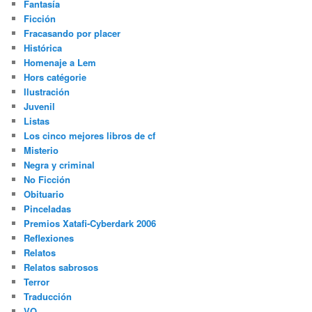
Fantasía
Ficción
Fracasando por placer
Histórica
Homenaje a Lem
Hors catégorie
Ilustración
Juvenil
Listas
Los cinco mejores libros de cf
Misterio
Negra y criminal
No Ficción
Obituario
Pinceladas
Premios Xatafi-Cyberdark 2006
Reflexiones
Relatos
Relatos sabrosos
Terror
Traducción
VO