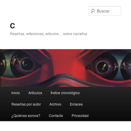
Ir
Ir
al
al
Busc
contenido
contenido
principal
secundario
C
Reseñas, reflexiones, artículos… sobre narrativa.
Menú
Inicio
Artículos
Índice cronológico
principal
Reseñas por autor
Archivo
Enlaces
¿Quiénes somos?
Contacto
Privacidad