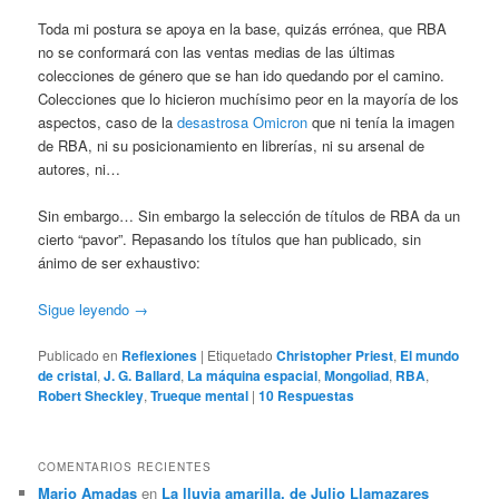
Toda mi postura se apoya en la base, quizás errónea, que RBA
no se conformará con las ventas medias de las últimas
colecciones de género que se han ido quedando por el camino.
Colecciones que lo hicieron muchísimo peor en la mayoría de los
aspectos, caso de la
desastrosa Omicron
que ni tenía la imagen
de RBA, ni su posicionamiento en librerías, ni su arsenal de
autores, ni…
Sin embargo… Sin embargo la selección de títulos de RBA da un
cierto “pavor”. Repasando los títulos que han publicado, sin
ánimo de ser exhaustivo:
Sigue leyendo
→
Publicado en
Reflexiones
|
Etiquetado
Christopher Priest
,
El mundo
de cristal
,
J. G. Ballard
,
La máquina espacial
,
Mongoliad
,
RBA
,
Robert Sheckley
,
Trueque mental
|
10
Respuestas
COMENTARIOS RECIENTES
Mario Amadas
en
La lluvia amarilla, de Julio Llamazares