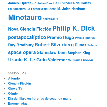
James Tiptree Jr.
La Biblioteca de Carfax
Julián Díez
M. John Harrison
La carretera
La Factoría de Ideas
Minotauro
Neuromante
Philip K. Dick
Nova Ciencia Ficción
postapocalíptico
Premio Hugo
Premio Ignotus
Robert Silverberg
Ray Bradbury
Runas
Solaris
space opera
Stanislaw Lem
Stephen King
Ursula K. Le Guin
Valdemar
William Gibson
CATEGORÍAS
A fondo
Ciencia Ficción
Cine y TV
Cómic
Día del libro en librerías de segunda mano
Encrucijadas