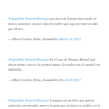
@Squallido
@nachoillarregui
que fuera de España han tenido, al
menos, opiniones un poco más favorables que aquí por motivos más
que obvios..
— Albert Cordero (@the_dreamteller)
March 30, 2013
@Squallido
@nachoillarregui
En el caso de Trueque Mental (que
ahora mismo conozco de primera mano), la traducción al español era
NEFASTA…
— Albert Cordero (@the_dreamteller)
March 30, 2013
@Squallido
@nachoillarregui
Y aunque sea un libro que genera
opiniones encontradas, merece la pena que al menos se reedite y se le