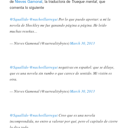
de
Nieves Gamonal
, la traductora de
Trueque mental
, que
comenta lo siguiente
@Squallido
@nachoillarregui
Por lo que puedo aportar: a mí la
novela de Sheckley me fue ganando página a página. He leído
muchas reseñas…
— Nieves Gamonal (@surrealitybytes)
March 30, 2013
@Squallido
@nachoillarregui
negativas en español: que se diluye,
que es una novela sin rumbo o que carece de sentido. Mi visión es
otra.
— Nieves Gamonal (@surrealitybytes)
March 30, 2013
@Squallido
@nachoillarregui
Creo que es una novela
incomprendida, no entro a valorar por qué, pero el capítulo de cierre
lo dice todo.