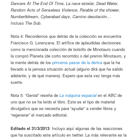
Dancers At The End Of Time
,
La nave estelar
,
Dead Water
,
Random Acts of Senseless Violence
,
Parable of the shower
,
Number9dream
,
Cyberabad days
,
Camino desolación
…
Incluso
The Sub
.
Nota 4: Recordemos que detrás de la colección se encuentra
Francisco G. Lorenzana. El artífice de aplaudidas decisiones
como la mencionada colección de bolsillo de Minotauro cuando
la compró Planeta (de corto recorrido) o del premio Minotauro, y
la mente detrás de los
primeros pasos de la deriva
que la ha
llevado a la penosa situación actual (alguno dirá que ha salido
adelante; y de qué manera). Espero que esta vez tenga más
suerte.
Nota 5: “Genial” reseña de
La máquina espacial
en el
ABC
de
uno que no se ha leído el libro. Este es el tipo de material
divulgativo que se necesita para “ayudar” a vender libros y
“regenerar” el mercado editorial.
Editado el 31/3/2013
: Incluyo aquí algunas de las reacciones
que ha suscitado este artículo en twitter. La más relevante es la