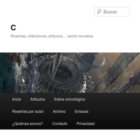
Ir
al
Busc
contenido
principal
C
Reseñas, reflexiones, artículos… sobre narrativa.
Menú
Inicio
Artículos
Índice cronológico
principal
Reseñas por autor
Archivo
Enlaces
¿Quiénes somos?
Contacto
Privacidad