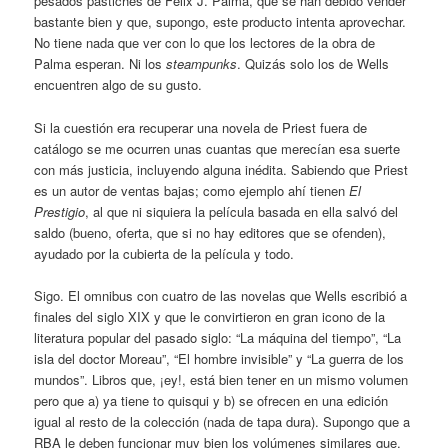
pesados pastiches de Félix J. Palma, que se han debido vender
bastante bien y que, supongo, este producto intenta aprovechar.
No tiene nada que ver con lo que los lectores de la obra de
Palma esperan. Ni los
steampunks
. Quizás solo los de Wells
encuentren algo de su gusto.
Si la cuestión era recuperar una novela de Priest fuera de
catálogo se me ocurren unas cuantas que merecían esa suerte
con más justicia, incluyendo alguna inédita. Sabiendo que Priest
es un autor de ventas bajas; como ejemplo ahí tienen
El
Prestigio
, al que ni siquiera la película basada en ella salvó del
saldo (bueno, oferta, que si no hay editores que se ofenden),
ayudado por la cubierta de la película y todo.
Sigo. El omnibus con cuatro de las novelas que Wells escribió a
finales del siglo XIX y que le convirtieron en gran icono de la
literatura popular del pasado siglo: “La máquina del tiempo”, “La
isla del doctor Moreau”, “El hombre invisible” y “La guerra de los
mundos”. Libros que, ¡ey!, está bien tener en un mismo volumen
pero que a) ya tiene to quisqui y b) se ofrecen en una edición
igual al resto de la colección (nada de tapa dura). Supongo que a
RBA le deben funcionar muy bien los volúmenes similares que,