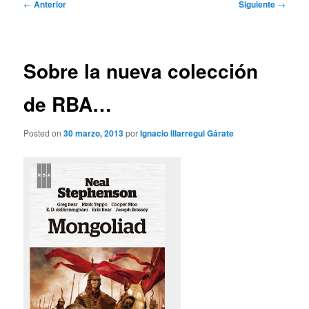
Navegación
←
Anterior
Siguiente
→
de
entradas
Sobre la nueva colección
de RBA…
Posted on
30 marzo, 2013
por
Ignacio Illarregui Gárate