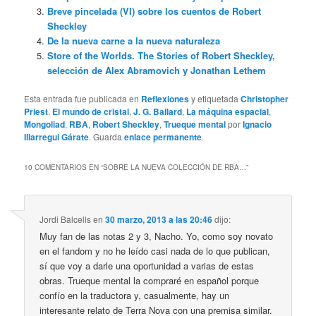
Breve pincelada (VI) sobre los cuentos de Robert
Sheckley
De la nueva carne a la nueva naturaleza
Store of the Worlds. The Stories of Robert Sheckley,
selección de Alex Abramovich y Jonathan Lethem
Esta entrada fue publicada en
Reflexiones
y etiquetada
Christopher
Priest
,
El mundo de cristal
,
J. G. Ballard
,
La máquina espacial
,
Mongoliad
,
RBA
,
Robert Sheckley
,
Trueque mental
por
Ignacio
Illarregui Gárate
. Guarda
enlace permanente
.
10 COMENTARIOS EN “
SOBRE LA NUEVA COLECCIÓN DE RBA…
”
Jordi Balcells
en
30 marzo, 2013 a las 20:46
dijo:
Muy fan de las notas 2 y 3, Nacho. Yo, como soy novato
en el fandom y no he leído casi nada de lo que publican,
sí que voy a darle una oportunidad a varias de estas
obras. Trueque mental la compraré en español porque
confío en la traductora y, casualmente, hay un
interesante relato de Terra Nova con una premisa similar.