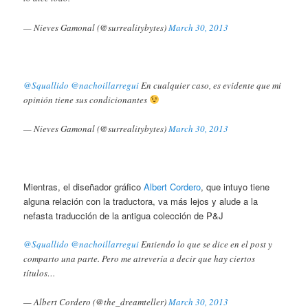
— Nieves Gamonal (@surrealitybytes)
March 30, 2013
@Squallido
@nachoillarregui
En cualquier caso, es evidente que mi
opinión tiene sus condicionantes
— Nieves Gamonal (@surrealitybytes)
March 30, 2013
Mientras, el diseñador gráfico
Albert Cordero
, que intuyo tiene
alguna relación con la traductora, va más lejos y alude a la
nefasta traducción de la antigua colección de P&J
@Squallido
@nachoillarregui
Entiendo lo que se dice en el post y
comparto una parte. Pero me atrevería a decir que hay ciertos
títulos…
— Albert Cordero (@the_dreamteller)
March 30, 2013