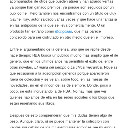
acompañados de otros que pueden atraer y han atraído ventas,
ya porque han ganado premios, ya porque son seguidos por un
público fiel. Pero también nos encontramos con un título de Guy
Gavriel Kay, autor saldado varias veces y que hace una fantasía
en las antípodas de la que se lleva comercialmente. O un
producto tan extraño como
Mongoliad
, que más parece
concebido para ser disfrutado en otro medio que en el impreso.
Entre el argumentario de la defensa, uno que se repite desde
hace tiempo: RBA busca un público mucho más amplio que el de
género, que en los últimos años ha permitido el éxito de, entre
otras novelas,
El mapa del tiempo
o
La chica mecánica
. Novelas
que escaparon a la adscripción genérica porque aparecieron
fuera de colección y se veían, sobre todo, en las mesas de
novedades, no en el rincón de las de siempre. Donde, poco a
poco, se está incrustando la de RBA. No hay más que ver
quiénes hablamos de ella en las redes sociales o los blogs que
están reseñando sus libros.
Después de esto comprenderán que mis dudas tienen algo de
peso. Aunque, claro, si se puede mantener la colección con
ventas por debajo de los mil ejemplares entonces me muerdo la