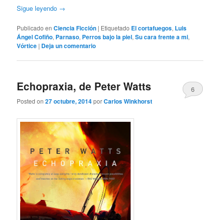
Sigue leyendo
→
Publicado en
Ciencia Ficción
|
Etiquetado
El cortafuegos
,
Luis
Ángel Cofiño
,
Parnaso
,
Perros bajo la piel
,
Su cara frente a mi
,
Vórtice
|
Deja un comentario
Echopraxia, de Peter Watts
6
Posted on
27 octubre, 2014
por
Carlos Winkhorst