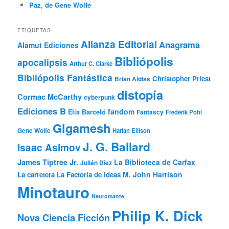
Paz, de Gene Wolfe
ETIQUETAS
Alianza Editorial
Anagrama
Alamut Ediciones
Bibliópolis
apocalipsis
Arthur C. Clarke
Bibliópolis Fantástica
Christopher Priest
Brian Aldiss
distopía
Cormac McCarthy
cyberpunk
Ediciones B
fandom
Elia Barceló
Fantascy
Frederik Pohl
Gigamesh
Gene Wolfe
Harlan Ellison
J. G. Ballard
Isaac Asimov
James Tiptree Jr.
La Biblioteca de Carfax
Julián Díez
M. John Harrison
La carretera
La Factoría de Ideas
Minotauro
Neuromante
Philip K. Dick
Nova Ciencia Ficción