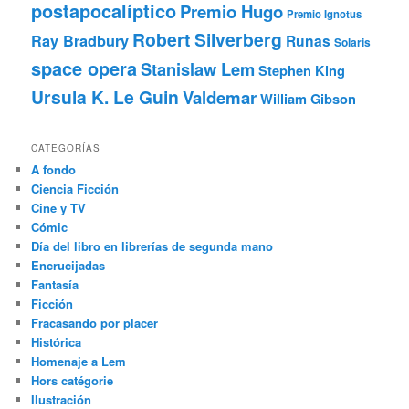
postapocalíptico
Premio Hugo
Premio Ignotus
Robert Silverberg
Ray Bradbury
Runas
Solaris
space opera
Stanislaw Lem
Stephen King
Ursula K. Le Guin
Valdemar
William Gibson
CATEGORÍAS
A fondo
Ciencia Ficción
Cine y TV
Cómic
Día del libro en librerías de segunda mano
Encrucijadas
Fantasía
Ficción
Fracasando por placer
Histórica
Homenaje a Lem
Hors catégorie
Ilustración