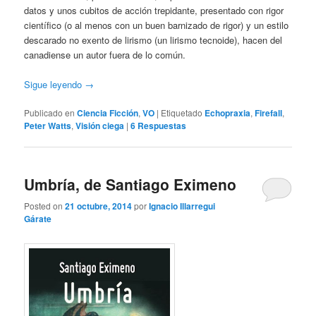
datos y unos cubitos de acción trepidante, presentado con rigor
científico (o al menos con un buen barnizado de rigor) y un estilo
descarado no exento de lirismo (un lirismo tecnoide), hacen del
canadiense un autor fuera de lo común.
Sigue leyendo
→
Publicado en
Ciencia Ficción
,
VO
|
Etiquetado
Echopraxia
,
Firefall
,
Peter Watts
,
Visión ciega
|
6
Respuestas
Umbría, de Santiago Eximeno
Posted on
21 octubre, 2014
por
Ignacio Illarregui
Gárate