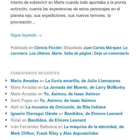
intento de sobrevivir en Marte cuando todo apuntaba a la pronta
extinción, cuenta las experiencias de estos personajes en el
planeta rojo, sus expediciones, sus nuevos temores, la
procreación…
Sigue leyendo
→
Publicado en
Ciencia Ficción
|
Etiquetado
Juan Carlos Márquez
,
La
carretera
,
Los últimos
,
Marte
,
Salto de página
|
Deja un comentario
COMENTARIOS RECIENTES
Mario Amadas
en
La lluvia amarilla, de Julio Llamazares
Mario Amadas
en
La Jornada del Muerto, de Larry McMurtry
Mario Amadas
en
Yo, Asimov, de Isaac Asimov
Santi Pages
en
Yo, Asimov, de Isaac Asimov
Abril
en
La mucama de Omicunlé, de Rita Indiana
Ignacio Illarregui Gárate
en
Bandidos, de Elmore Leonard
Rubel
en
Bandidos, de Elmore Leonard
Iván Fernández Balbuena
en
La máquina de la eternidad, de
Mark Clifton, Frank Riley y Alex Aspostolides