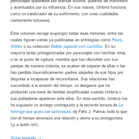
personajes quebrados por dramas ocultos, puestos de manifiesto
y acentuados por su influencia. En sus manos, Umbría funciona
como un catalizador de su sufrimiento, con unas cualidades
ciertamente tortuosas.
Este volumen recoge (supongo) todas esas historias, entre las
cuales figuran varias ya publicadas en antologías como
Paura
,
Artifex
o su colección
Bebés jugando con cuchillos
. En su
mayoría están protagonizadas por personajes con familias rotas
o en el punto de ruptura: maridos que han discutido con sus
parejas de manera violenta, se acaban de separar de ellas o las
han perdido traumáticamente; padres alejados de sus hijos por
disputas e incapaces de reconciliarse. Sus relaciones han
sucumbido a la erosión del tiempo, un desgaste que ha
producido una serie de heridas amplificadas cuando Umbría o
sus pobladores aparecen ante ellos. En este sentido,
Umbría
me
ha supuesto un amargo contrapunto a la reciente lectura de
La
hormiga que quiso ser astronauta
, de Félix J. Palma; todo lo que
con el tiempo amenaza una relación y aterra a su protagonista
(¡y a quién no!).
Sigue leyendo
→