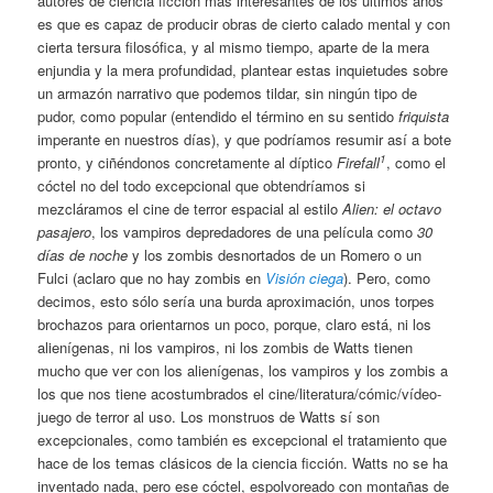
autores de ciencia ficción más interesantes de los últimos años
es que es capaz de producir obras de cierto calado mental y con
cierta tersura filosófica, y al mismo tiempo, aparte de la mera
enjundia y la mera profundidad, plantear estas inquietudes sobre
un armazón narrativo que podemos tildar, sin ningún tipo de
pudor, como popular (entendido el término en su sentido
friquista
imperante en nuestros días), y que podríamos resumir así a bote
1
pronto, y ciñéndonos concretamente al díptico
Firefall
, como el
cóctel no del todo excepcional que obtendríamos si
mezcláramos el cine de terror espacial al estilo
Alien: el octavo
pasajero
, los vampiros depredadores de una película como
30
d
í
as de noche
y los zombis desnortados de un Romero o un
Fulci (aclaro que no hay zombis en
Visi
ó
n ciega
). Pero, como
decimos, esto sólo sería una burda aproximación, unos torpes
brochazos para orientarnos un poco, porque, claro está, ni los
alienígenas, ni los vampiros, ni los zombis de Watts tienen
mucho que ver con los alienígenas, los vampiros y los zombis a
los que nos tiene acostumbrados el cine/literatura/cómic/vídeo-
juego de terror al uso. Los monstruos de Watts sí son
excepcionales, como también es excepcional el tratamiento que
hace de los temas clásicos de la ciencia ficción. Watts no se ha
inventado nada, pero ese cóctel, espolvoreado con montañas de