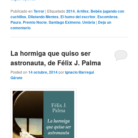
Publicado en
Terror
|
Etiquetado
2014
,
Artifex
,
Bebés jugando con
cuchillos
,
Dilatando Mentes
,
El humo del escritor
,
Escombros
,
Paura
,
Premio Nocte
,
Santiago Eximeno
,
Umbría
|
Deja un
comentario
La hormiga que quiso ser
astronauta, de Félix J. Palma
Posted on
14 octubre, 2014
por
Ignacio Illarregui
Gárate