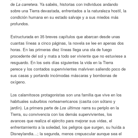
de
La carretera
. Ya sabéis, historias con individuos andando
sobre una Tierra devastada, enfrentados a la naturaleza hostil, la
condición humana en su estado salvaje y a sus miedos más
profundos.
Estructurada en 35 breves capítulos que abarcan desde unas
cuantas líneas a cinco páginas, la novela se lee en apenas dos
horas. En las primeras diez líneas llega una ola de fuego
procedente del sol y mata a todo ser viviente que no estuviese a
resguardo. En los seis días siguientes la vida en la Tierra
perece y los contados supervivientes malviven saliendo poco de
sus casas y portando incómodas máscaras y bombonas de
oxígeno.
Los calamitosos protagonistas son una familia que vive en los
habituales suburbios norteamericanos (casita con sótano y
jardín). La primera parte de
Los últimos
narra su periplo en la
Tierra, su convivencia con los demás supervivientes, los
avances que realiza el ejército para mejorar sus vidas, el
enfrentamiento a la soledad, los peligros que surgen, su huída a
Disneylandia…; la segunda, menos crepuscular aunque sea el