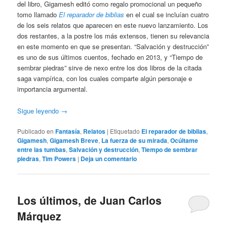
del libro, Gigamesh editó como regalo promocional un pequeño
tomo llamado
El reparador de biblias
en el cual se incluían cuatro
de los seis relatos que aparecen en este nuevo lanzamiento. Los
dos restantes, a la postre los más extensos, tienen su relevancia
en este momento en que se presentan. “Salvación y destrucción”
es uno de sus últimos cuentos, fechado en 2013, y “Tiempo de
sembrar piedras” sirve de nexo entre los dos libros de la citada
saga vampírica, con los cuales comparte algún personaje e
importancia argumental.
Sigue leyendo
→
Publicado en
Fantasía
,
Relatos
|
Etiquetado
El reparador de biblias
,
Gigamesh
,
Gigamesh Breve
,
La fuerza de su mirada
,
Ocúltame
entre las tumbas
,
Salvación y destrucción
,
Tiempo de sembrar
piedras
,
Tim Powers
|
Deja un comentario
Los últimos, de Juan Carlos
Márquez