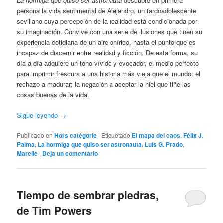
La hormiga que quiso ser astronauta
descubre en primera
persona la vida sentimental de Alejandro, un tardoadolescente
sevillano cuya percepción de la realidad está condicionada por
su imaginación. Convive con una serie de ilusiones que tiñen su
experiencia cotidiana de un aire onírico, hasta el punto que es
incapaz de discernir entre realidad y ficción. De esta forma, su
día a día adquiere un tono vívido y evocador, el medio perfecto
para imprimir frescura a una historia más vieja que el mundo: el
rechazo a madurar; la negación a aceptar la hiel que tiñe las
cosas buenas de la vida.
Sigue leyendo
→
Publicado en
Hors catégorie
|
Etiquetado
El mapa del caos
,
Félix J.
Palma
,
La hormiga que quiso ser astronauta
,
Luis G. Prado
,
Marelle
|
Deja un comentario
Tiempo de sembrar piedras,
de Tim Powers