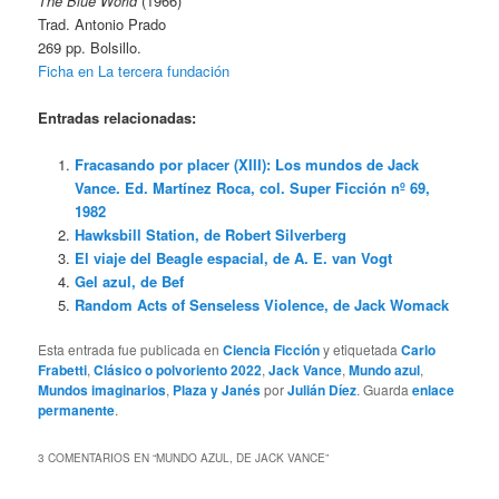
The Blue World
(1966)
Trad. Antonio Prado
269 pp. Bolsillo.
Ficha en La tercera fundación
Entradas relacionadas:
Fracasando por placer (XIII): Los mundos de Jack
Vance. Ed. Martínez Roca, col. Super Ficción nº 69,
1982
Hawksbill Station, de Robert Silverberg
El viaje del Beagle espacial, de A. E. van Vogt
Gel azul, de Bef
Random Acts of Senseless Violence, de Jack Womack
Esta entrada fue publicada en
Ciencia Ficción
y etiquetada
Carlo
Frabetti
,
Clásico o polvoriento 2022
,
Jack Vance
,
Mundo azul
,
Mundos imaginarios
,
Plaza y Janés
por
Julián Díez
. Guarda
enlace
permanente
.
3 COMENTARIOS EN “
MUNDO AZUL, DE JACK VANCE
”