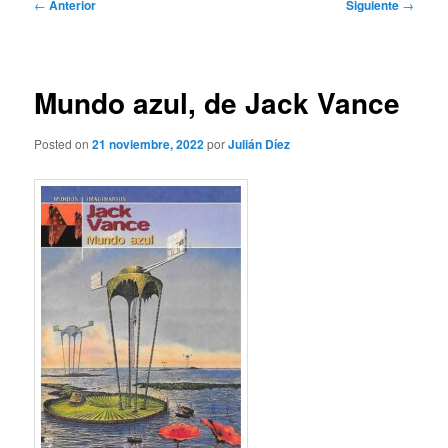
Navegación
←
Anterior
Siguiente
→
de
entradas
Mundo azul, de Jack Vance
Posted on
21 noviembre, 2022
por
Julián Díez