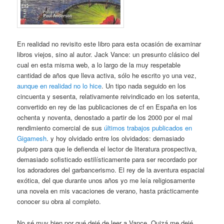
En realidad no revisito este libro para esta ocasión de examinar
libros viejos, sino al autor. Jack Vance: un presunto clásico del
cual en esta misma web, a lo largo de la muy respetable
cantidad de años que lleva activa, sólo he escrito yo una vez,
aunque en realidad no lo hice
. Un tipo nada seguido en los
cincuenta y sesenta, relativamente reivindicado en los setenta,
convertido en rey de las publicaciones de cf en España en los
ochenta y noventa, denostado a partir de los 2000 por el mal
rendimiento comercial de sus
últimos trabajos publicados en
Gigamesh
. y hoy olvidado entre los olvidados: demasiado
pulpero para que le defienda el lector de literatura prospectiva,
demasiado sofisticado estilísticamente para ser recordado por
los adoradores del garbancerismo. El rey de la aventura espacial
exótica, del que durante unos años yo me leía religiosamente
una novela en mis vacaciones de verano, hasta prácticamente
conocer su obra al completo.
No sé muy bien por qué dejé de leer a Vance. Quizá me dejé