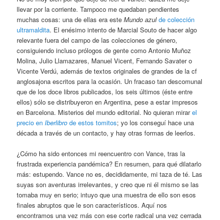
llevar por la corriente. Tampoco me quedaban pendientes
muchas cosas: una de ellas era este
Mundo azul
de colección
ultramaldita
. El enésimo intento de Marcial Souto de hacer algo
relevante fuera del campo de las colecciones de género,
consiguiendo incluso prólogos de gente como Antonio Muñoz
Molina, Julio Llamazares, Manuel Vicent, Fernando Savater o
Vicente Verdú, además de textos originales de grandes de la cf
anglosajona escritos para la ocasión. Un fracaso tan descomunal
que de los doce libros publicados, los seis últimos (éste entre
ellos) sólo se distribuyeron en Argentina, pese a estar impresos
en Barcelona. Misterios del mundo editorial. No quieran mirar
el
precio en
Iberlibro
de estos tomitos
; yo los conseguí hace una
década a través de un contacto, y hay otras formas de leerlos.
¿Cómo ha sido entonces mi reencuentro con Vance, tras la
frustrada experiencia pandémica? En resumen, para qué dilatarlo
más: estupendo. Vance no es, decididamente, mi taza de té. Las
suyas son aventuras irrelevantes, y creo que ni él mismo se las
tomaba muy en serio; intuyo que una muestra de ello son esos
finales abruptos que le son característicos. Aquí nos
encontramos una vez más con ese corte radical una vez cerrada