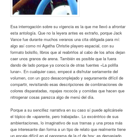
Esa interrogación sobre su vigencia es la que me llevó a afrontar
esta antología. Que no la leyera antes es extraño, porque Jack
Vance fue durante muchos veranos una cita obligada para mí:
algo así como mi Agatha Christie playero espacial, con su
formato bolsillo, libros que al reabrirlos al cabo de los años dejan
caer unos granos de arena. También es posible que la fuera
dando de lado porque ya conocía de otras fuentes «La polilla
lunar». En cualquier caso, empecé a disfrutar seriamente del
volumen, con un gozo desacomplejado y seguramente difícil de
compartir, revisitando esas descripciones de combinaciones de
colores disparatadas, ropajes rococós y comidas que hacen que
nitrogenar cosas parezca algo de menú del día.
Porque a su sencillez narrativa en su caso sí puede aplicársele
el tópico de «aparente, pero trabajada». Lo excéntrico de sus
ambientaciones, lo imaginativo de sus tramas y una prosa más
que interesante dan forma a un tipo de relato que realmente tiene
un encaje difícil en el panorama de la cf de hoy: es demasiado