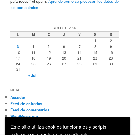
para reducir el spam.
Aprende cómo se procesan los datos de
tus comentarios.
AGOSTO 2026
L
M
X
J
V
S
D
1
2
3
4
5
6
7
8
9
10
11
12
13
14
15
16
17
18
19
20
21
22
23
24
25
26
27
28
29
30
31
« Jul
META
Acceder
Feed de entradas
Feed de comentarios
WordPress.org
Este sitio utiliza cookies funcionales y scripts
externos para mejorar tu experiencia.