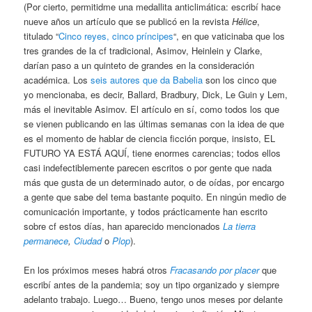
(Por cierto, permitidme una medallita anticlimática: escribí hace
nueve años un artículo que se publicó en la revista
Hélice
,
titulado “
Cinco reyes, cinco príncipes
“, en que vaticinaba que los
tres grandes de la cf tradicional, Asimov, Heinlein y Clarke,
darían paso a un quinteto de grandes en la consideración
académica. Los
seis autores que da Babelia
son los cinco que
yo mencionaba, es decir, Ballard, Bradbury, Dick, Le Guin y Lem,
más el inevitable Asimov. El artículo en sí, como todos los que
se vienen publicando en las últimas semanas con la idea de que
es el momento de hablar de ciencia ficción porque, insisto, EL
FUTURO YA ESTÁ AQUÍ, tiene enormes carencias; todos ellos
casi indefectiblemente parecen escritos o por gente que nada
más que gusta de un determinado autor, o de oídas, por encargo
a gente que sabe del tema bastante poquito. En ningún medio de
comunicación importante, y todos prácticamente han escrito
sobre cf estos días, han aparecido mencionados
La tierra
permanece
,
Ciudad
o
Plop
).
En los próximos meses habrá otros
Fracasando por placer
que
escribí antes de la pandemia; soy un tipo organizado y siempre
adelanto trabajo. Luego… Bueno, tengo unos meses por delante