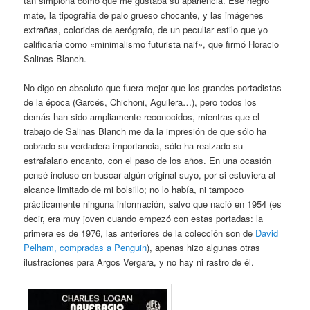
tan simplona como que me gustaba su apariencia. Ese negro
mate, la tipografía de palo grueso chocante, y las imágenes
extrañas, coloridas de aerógrafo, de un peculiar estilo que yo
calificaría como «minimalismo futurista naif», que firmó Horacio
Salinas Blanch.
No digo en absoluto que fuera mejor que los grandes portadistas
de la época (Garcés, Chichoni, Aguilera…), pero todos los
demás han sido ampliamente reconocidos, mientras que el
trabajo de Salinas Blanch me da la impresión de que sólo ha
cobrado su verdadera importancia, sólo ha realzado su
estrafalario encanto, con el paso de los años. En una ocasión
pensé incluso en buscar algún original suyo, por si estuviera al
alcance limitado de mi bolsillo; no lo había, ni tampoco
prácticamente ninguna información, salvo que nació en 1954 (es
decir, era muy joven cuando empezó con estas portadas: la
primera es de 1976, las anteriores de la colección son de
David
Pelham, compradas a Penguin
), apenas hizo algunas otras
ilustraciones para Argos Vergara, y no hay ni rastro de él.