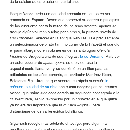
de la edición de este autor en castellano.
Porque Vance tardó una cantidad anómala de tiempo en ser
conocido en España. Desde que comenzó su carrera a principios
de los cincuenta hasta la mitad de los años setenta, apenas se
tradujo algún volumen suelto; por ejemplo, la primera novela de
Los Príncipes Demonio
en la antigua Nebulae. Fue precisamente
un seleccionador de olfato tan fino como Carlo Frabetti el que dio
el paso albergando en volúmenes de las antologías
Ciencia
Ficción
de Bruguera una de sus trilogías,
la de Durdane
. Para ser
un autor popular de
space opera
, este olvido resulta
especialmente llamativo, y se convirtió en un filón para las
editoriales de los años ochenta, en particular Martínez Roca,
Ediciones B y Ultramar, que sacaron en rápida sucesión
la
práctica totalidad de su obra
con buena acogida por los lectores.
Vance, que había sido considerado un segundón consagrado a la
cf aventurera, se vio favorecido por un contexto en el que quizá
ya no era tan importante que la cf fuera «digna», para
distanciarse de los ya fenecidos bolsilibros.
Gigamesh recogió más adelante el testigo, pero algún mal
resultado comercial y el progresivamente reducido atractivo de