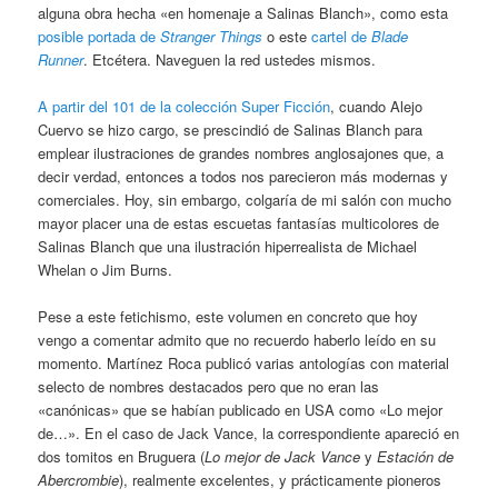
alguna obra hecha «en homenaje a Salinas Blanch», como esta
posible portada de
Stranger Things
o este
cartel de
Blade
Runner
. Etcétera. Naveguen la red ustedes mismos.
A partir del 101 de la colección Super Ficción
, cuando Alejo
Cuervo se hizo cargo, se prescindió de Salinas Blanch para
emplear ilustraciones de grandes nombres anglosajones que, a
decir verdad, entonces a todos nos parecieron más modernas y
comerciales. Hoy, sin embargo, colgaría de mi salón con mucho
mayor placer una de estas escuetas fantasías multicolores de
Salinas Blanch que una ilustración hiperrealista de Michael
Whelan o Jim Burns.
Pese a este fetichismo, este volumen en concreto que hoy
vengo a comentar admito que no recuerdo haberlo leído en su
momento. Martínez Roca publicó varias antologías con material
selecto de nombres destacados pero que no eran las
«canónicas» que se habían publicado en USA como «Lo mejor
de…». En el caso de Jack Vance, la correspondiente apareció en
dos tomitos en Bruguera (
Lo mejor de Jack Vance
y
Estación de
Abercrombie
), realmente excelentes, y prácticamente pioneros