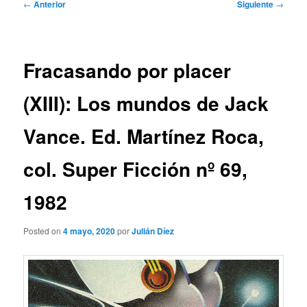
Navegación
←
Anterior
Siguiente
→
de
entradas
Fracasando por placer
(XIII): Los mundos de Jack
Vance. Ed. Martínez Roca,
col. Super Ficción nº 69,
1982
Posted on
4 mayo, 2020
por
Julián Díez