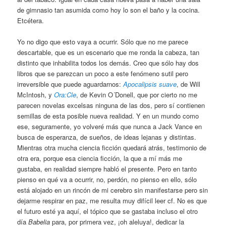
de gimnasio tan asumida como hoy lo son el baño y la cocina.
Etcétera.
Yo no digo que esto vaya a ocurrir. Sólo que no me parece
descartable, que es un escenario que me ronda la cabeza, tan
distinto que inhabilita todos los demás. Creo que sólo hay dos
libros que se parezcan un poco a este fenómeno sutil pero
irreversible que puede aguardarnos:
Apocalipsis suave
, de Will
McIntosh, y
Ora:Cle
, de Kevin O´Donell, que por cierto no me
parecen novelas excelsas ninguna de las dos, pero sí contienen
semillas de esta posible nueva realidad. Y en un mundo como
ese, seguramente, yo volveré más que nunca a Jack Vance en
busca de esperanza, de sueños, de ideas lejanas y distintas.
Mientras otra mucha ciencia ficción quedará atrás, testimonio de
otra era, porque esa ciencia ficción, la que a mí más me
gustaba, en realidad siempre habló el presente. Pero en tanto
pienso en qué va a ocurrir, no, perdón, no pienso en ello, sólo
está alojado en un rincón de mi cerebro sin manifestarse pero sin
dejarme respirar en paz, me resulta muy difícil leer cf. No es que
el futuro esté ya aquí, el tópico que se gastaba incluso el otro
día
Babelia
para, por primera vez, ¡oh aleluya!, dedicar la