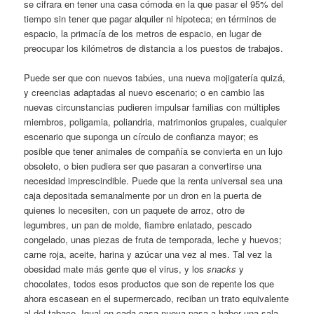
se cifrara en tener una casa cómoda en la que pasar el 95% del
tiempo sin tener que pagar alquiler ni hipoteca; en términos de
espacio, la primacía de los metros de espacio, en lugar de
preocupar los kilómetros de distancia a los puestos de trabajos.
Puede ser que con nuevos tabúes, una nueva mojigatería quizá,
y creencias adaptadas al nuevo escenario; o en cambio las
nuevas circunstancias pudieren impulsar familias con múltiples
miembros, poligamia, poliandria, matrimonios grupales, cualquier
escenario que suponga un círculo de confianza mayor; es
posible que tener animales de compañía se convierta en un lujo
obsoleto, o bien pudiera ser que pasaran a convertirse una
necesidad imprescindible. Puede que la renta universal sea una
caja depositada semanalmente por un dron en la puerta de
quienes lo necesiten, con un paquete de arroz, otro de
legumbres, un pan de molde, fiambre enlatado, pescado
congelado, unas piezas de fruta de temporada, leche y huevos;
carne roja, aceite, harina y azúcar una vez al mes. Tal vez la
obesidad mate más gente que el virus, y los
snacks
y
chocolates, todos esos productos que son de repente los que
ahora escasean en el supermercado, reciban un trato equivalente
al del tabaco. Igual en cada casa nueva pasa a haber una sala