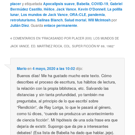
placer
y etiquetada
Apocalipsis suave
,
Babelia
,
COVID-19
,
Gabriel
Bermúdez Castillo
,
Hélice
,
Jack Vance
,
Kevin O'Donnell
,
La polilla
lunar
,
Los mundos de Jack Vance
,
ORA:CLE
,
pandemia
,
retrofuturismo
,
Salinas Blanch
,
Salud mortal
,
Will McIntosh
por
Julián Díez
. Guarda
enlace permanente
.
4 COMENTARIOS EN “
FRACASANDO POR PLACER (XIII): LOS MUNDOS DE
JACK VANCE. ED. MARTÍNEZ ROCA, COL. SUPER FICCIÓN Nº 69, 1982
”
Mario
en
4 mayo, 2020 a las 10:02
dijo:
Buenos días! Me ha gustado mucho este texto. Cómo
describes el proceso de escritura, tus hábitos de lectura,
la relación con la propia biblioteca, etc. Salvando las
distancias y sin tanta profundidad, yo también me
preguntaba, al principio de lo que escribí sobre
“Rendición”, de Ray Loriga, lo que le pasará al género,
como tú dices, “cuando se produzca un acontecimiento
de ciencia ficción”. Mi hipótesis de una sola frase era que
dejaría de existir. Supongo que da pie a interesantes
debates! (Esa lista de Babelia ha dado que hablar..jeje).