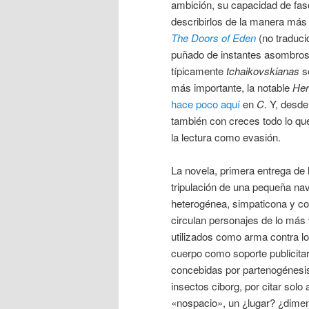
ambición, su capacidad de fasc
describirlos de la manera más 
The Doors of Eden
(no traduci
puñado de instantes asombroso
típicamente
tchaikovskianas
so
más importante, la notable
Her
hace poco aquí
en
C
. Y, desde
también con creces todo lo que 
la lectura como evasión.
La novela, primera entrega de 
tripulación de una pequeña nave
heterogénea, simpaticona y con
circulan personajes de lo más 
utilizados como arma contra lo
cuerpo como soporte publicitar
concebidas por partenogénesi
insectos ciborg, por citar sol
«nospacio», un ¿lugar? ¿dimen