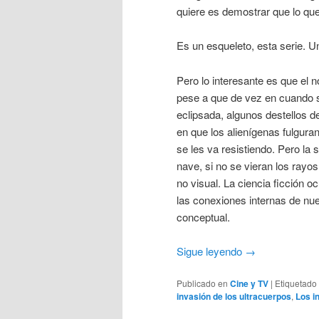
quiere es demostrar que lo que
Es un esqueleto, esta serie. U
Pero lo interesante es que el 
pese a que de vez en cuando se
eclipsada, algunos destellos d
en que los alienígenas fulgur
se les va resistiendo. Pero la s
nave, si no se vieran los rayos
no visual. La ciencia ficción o
las conexiones internas de nu
conceptual.
Sigue leyendo
→
Publicado en
Cine y TV
|
Etiquetado
invasión de los ultracuerpos
,
Los i