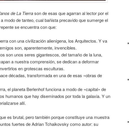
anos de La Tierra
son de esas que agarran al lector por el
a modo de tanteo, cual bañista precavido que sumerge el
 repente se encuentra con que:
rra con una civilización alienígena, los Arquitectos. Y va
emigos son, aparentemente, invencibles.
tos son unos seres gigantescos, del tamaño de la luna,
capan a nuestra comprensión, se dedican a deformar
nvertirlos en grotescas esculturas.
r hace décadas, transformada en una de esas «obras de
rra, el planeta Berlenhof funciona a modo de «capital» de
tos humanos que hay diseminados por toda la galaxia. Y un
ializarse allí.
ue es brutal, pero también porque constituye una muestra
 puntos fuertes de Adrian Tchaikovsky como autor: su