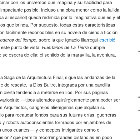
inar con los universos que imagina y su habilidad para
impactante posible. Incluso una obra menor como la fallida
da al español) queda redimida por lo imaginativa que es y el
s que brinda. Por supuesto, todas estas características
n fácilmente reconocibles en su novela de ciencia ficción
ederos del tiempo,
sobre la que Ignacio Illarregui
escribió
 este punto de vista,
Huérfanos de La Tierra
cumple
se espera de ella: el sentido de la maravilla, la aventura,
la Saga de la Arquitectura Final, sigue las andanzas de la
 de rescate, la Dios Buitre, integrada por una pandilla
 cierta tendencia a meterse en líos. Por sus páginas
variopinto —tipos alterados quirúrgicamente para poder ser
s Arquitectos, cangrejos alienígenas que alquilan su
io para recaudar fondos para sus futuras crías, guerreras
s y robots autoconscientes formados por enjambres de
o a unos cuantos— y conceptos intrigantes como el
sión? que permite recorrer grandes distancias en poco