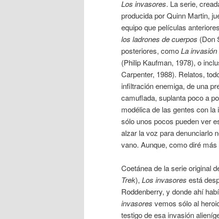
Los invasores
. La serie, crea
producida por Quinn Martin, j
equipo que películas anterior
los ladrones de cuerpos
(Don S
posteriores, como
La invasión
(Philip Kaufman, 1978), o incl
Carpenter, 1988). Relatos, todo
infiltración enemiga, de una p
camuflada, suplanta poco a po
modélica de las gentes con la 
sólo unos pocos pueden ver e
alzar la voz para denunciarlo 
vano. Aunque, como diré más a
Coetánea de la serie original 
Trek
),
Los invasores
está desp
Roddenberry, y donde ahí habí
invasores
vemos sólo al heroic
testigo de esa invasión aliení