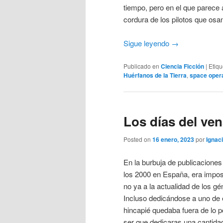
tiempo, pero en el que parece
cordura de los pilotos que osan
Sigue leyendo
→
Publicado en
Ciencia Ficción
|
Etiq
Huérfanos de la Tierra
,
space oper
Los días del ve
Posted on
16 enero, 2023
por
Ignaci
En la burbuja de publicaciones 
los 2000 en España, era imposi
no ya a la actualidad de los gé
Incluso dedicándose a uno de 
hincapié quedaba fuera de lo p
ser que dedicaras una cantidad