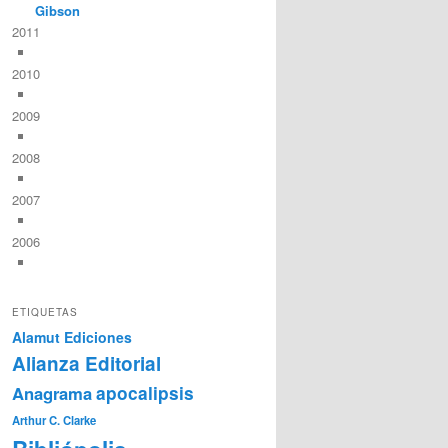
Gibson
2011
2010
2009
2008
2007
2006
ETIQUETAS
Alamut Ediciones
Alianza Editorial
Anagrama
apocalipsis
Arthur C. Clarke