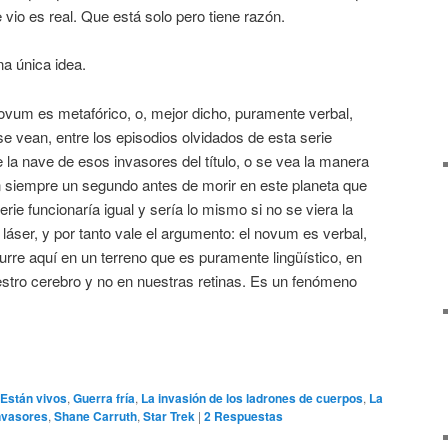
 vio es real. Que está solo pero tiene razón.
na única idea.
novum es metafórico, o, mejor dicho, puramente verbal,
 vean, entre los episodios olvidados de esta serie
e la nave de esos invasores del título, o se vea la manera
an siempre un segundo antes de morir en este planeta que
erie funcionaría igual y sería lo mismo si no se viera la
 láser, y por tanto vale el argumento: el novum es verbal,
curre aquí en un terreno que es puramente lingüístico, en
estro cerebro y no en nuestras retinas. Es un fenómeno
Están vivos
,
Guerra fría
,
La invasión de los ladrones de cuerpos
,
La
nvasores
,
Shane Carruth
,
Star Trek
|
2
Respuestas