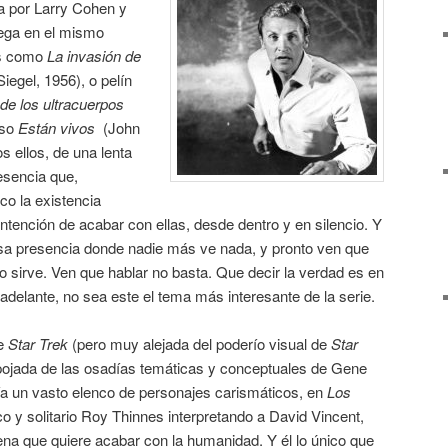
da por Larry Cohen y
uega en el mismo
es como
La invasión de
iegel, 1956), o pelín
 de los ultracuerpos
uso
Están vivos
(John
s ellos, de una lenta
resencia que,
co la existencia
intención de acabar con ellas, desde dentro y en silencio. Y
sa presencia donde nadie más ve nada, y pronto ven que
no sirve. Ven que hablar no basta. Que decir la verdad es en
delante, no sea este el tema más interesante de la serie.
de
Star Trek
(pero muy alejada del poderío visual de
Star
ojada de las osadías temáticas y conceptuales de Gene
a un vasto elenco de personajes carismáticos, en
Los
o y solitario Roy Thinnes interpretando a David Vincent,
gena que quiere acabar con la humanidad. Y él lo único que