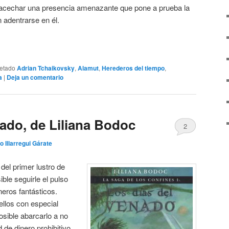
 acechar una presencia amenazante que pone a prueba la
 adentrarse en él.
uetado
Adrian Tchaikovsky
,
Alamut
,
Herederos del tiempo
,
a
|
Deja un comentario
nado, de Liliana Bodoc
2
o Illarregui Gárate
del primer lustro de
ble seguirle el pulso
neros fantásticos.
ellos con especial
osible abarcarlo a no
 de dinero prohibitivo