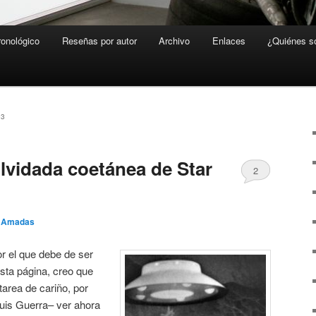
ronológico
Reseñas por autor
Archivo
Enlaces
¿Quiénes 
23
olvidada coetánea de Star
2
o Amadas
or el que debe de ser
sta página, creo que
tarea de cariño, por
Luis Guerra– ver ahora