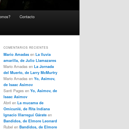
somos?
Contacto
COMENTARIOS RECIENTES
Mario Amadas
en
La lluvia
amarilla, de Julio Llamazares
Mario Amadas
en
La Jornada
del Muerto, de Larry McMurtry
Mario Amadas
en
Yo, Asimov,
de Isaac Asimov
Santi Pages
en
Yo, Asimov, de
Isaac Asimov
Abril
en
La mucama de
Omicunlé, de Rita Indiana
Ignacio Illarregui Gárate
en
Bandidos, de Elmore Leonard
Rubel
en
Bandidos, de Elmore