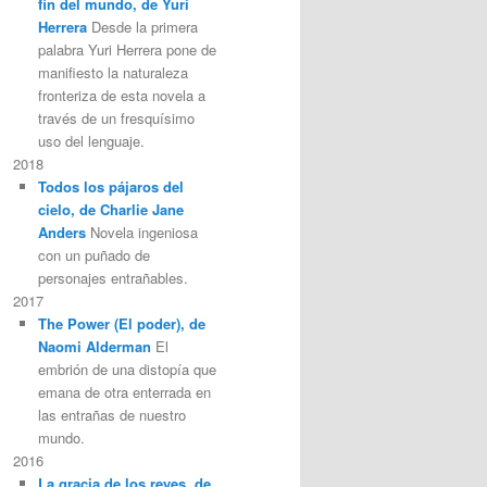
fin del mundo, de Yuri
Herrera
Desde la primera
palabra Yuri Herrera pone de
manifiesto la naturaleza
fronteriza de esta novela a
través de un fresquísimo
uso del lenguaje.
2018
Todos los pájaros del
cielo, de Charlie Jane
Anders
Novela ingeniosa
con un puñado de
personajes entrañables.
2017
The Power (El poder), de
Naomi Alderman
El
embrión de una distopía que
emana de otra enterrada en
las entrañas de nuestro
mundo.
2016
La gracia de los reyes, de