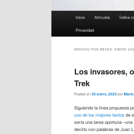
Menú
Inicio
Artículos
Índice c
principal
Privacidad
ARCHIVO POR MESES:
ENERO 20
Los invasores, 
Trek
Posted on
30 enero, 2023
por
Mari
Siguiendo la línea propuesta p
uno de los mejores textos
de e
sería una tarea oportuna –una 
decirlo con palabras de Juan 