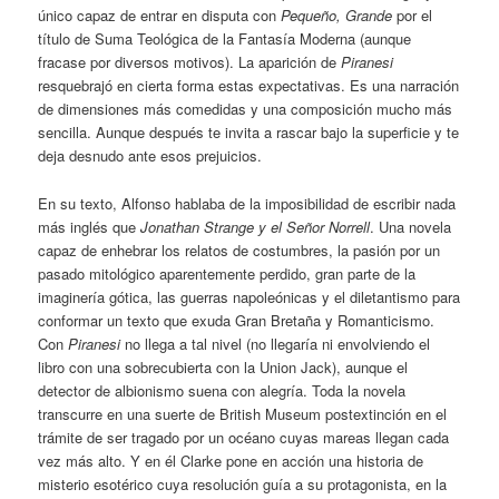
único capaz de entrar en disputa con
Pequeño, Grande
por el
título de Suma Teológica de la Fantasía Moderna (aunque
fracase por diversos motivos). La aparición de
Piranesi
resquebrajó en cierta forma estas expectativas. Es una narración
de dimensiones más comedidas y una composición mucho más
sencilla. Aunque después te invita a rascar bajo la superficie y te
deja desnudo ante esos prejuicios.
En su texto, Alfonso hablaba de la imposibilidad de escribir nada
más inglés que
Jonathan Strange y el Señor Norrell
. Una novela
capaz de enhebrar los relatos de costumbres, la pasión por un
pasado mitológico aparentemente perdido, gran parte de la
imaginería gótica, las guerras napoleónicas y el diletantismo para
conformar un texto que exuda Gran Bretaña y Romanticismo.
Con
Piranesi
no llega a tal nivel (no llegaría ni envolviendo el
libro con una sobrecubierta con la Union Jack), aunque el
detector de albionismo suena con alegría. Toda la novela
transcurre en una suerte de British Museum postextinción en el
trámite de ser tragado por un océano cuyas mareas llegan cada
vez más alto. Y en él Clarke pone en acción una historia de
misterio esotérico cuya resolución guía a su protagonista, en la