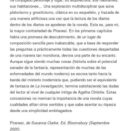
sus habitaciones… Una exploración multidisciplinar que aúna
platonismo y gnosticismo, clásica en su esqueleto, y trazada de
una manera artificiosa una vez que la lectura de los diarios
dentro de los diarios se apoderan de la novela. Esta es, para mi,
la mayor contrariedad de
Piranesi
. En los primeros capítulos
había una promesa de descubrimiento, de un lugar de
composición sencilla pero inabarcable, que a base de responder
las preguntas a prácticamente todas las cuestiones despertadas
de una manera tan monótona, devora una parte de su encanto.
Aunque sigue siendo muchas cosas (historia sobre el potencial
sanador de la fantasía, representación de muchas de las
enfermedades del mundo moderno) se escora tanto hacia la
banda del misterio modernista que, pudiendo ser el equivalente
de fantasía de
La investigación
, termina satisfaciendo las dudas
del lector al nivel de cualquier intriga de Agatha Christie. Estas
concesiones no merman la importancia de una novela cuyas
cualidades afilan otros sentidos y que sabe asentar su riqueza
desde una simplicidad embriagadora.
Piranesi,
de Susanna Clarke. Ed. Bloomsbury (Septiembre
2020).