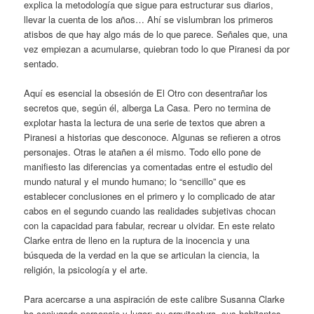
explica la metodología que sigue para estructurar sus diarios,
llevar la cuenta de los años… Ahí se vislumbran los primeros
atisbos de que hay algo más de lo que parece. Señales que, una
vez empiezan a acumularse, quiebran todo lo que Piranesi da por
sentado.
Aquí es esencial la obsesión de El Otro con desentrañar los
secretos que, según él, alberga La Casa. Pero no termina de
explotar hasta la lectura de una serie de textos que abren a
Piranesi a historias que desconoce. Algunas se refieren a otros
personajes. Otras le atañen a él mismo. Todo ello pone de
manifiesto las diferencias ya comentadas entre el estudio del
mundo natural y el mundo humano; lo “sencillo” que es
establecer conclusiones en el primero y lo complicado de atar
cabos en el segundo cuando las realidades subjetivas chocan
con la capacidad para fabular, recrear u olvidar. En este relato
Clarke entra de lleno en la ruptura de la inocencia y una
búsqueda de la verdad en la que se articulan la ciencia, la
religión, la psicología y el arte.
Para acercarse a una aspiración de este calibre Susanna Clarke
ha conjugado personaje y lugar; su arquitectura, sus habitantes,