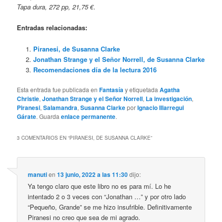
Tapa dura, 272 pp, 21,75
€.
Entradas relacionadas:
Piranesi, de Susanna Clarke
Jonathan Strange y el Señor Norrell, de Susanna Clarke
Recomendaciones día de la lectura 2016
Esta entrada fue publicada en
Fantasía
y etiquetada
Agatha
Christie
,
Jonathan Strange y el Señor Norrell
,
La investigación
,
Piranesi
,
Salamandra
,
Susanna Clarke
por
Ignacio Illarregui
Gárate
. Guarda
enlace permanente
.
3 COMENTARIOS EN “
PIRANESI, DE SUSANNA CLARKE
”
manuti
en
13 junio, 2022 a las 11:30
dijo:
Ya tengo claro que este libro no es para mí. Lo he
intentado 2 o 3 veces con “Jonathan …” y por otro lado
“Pequeño, Grande” se me hizo insufrible. Definitivamente
Piranesi no creo que sea de mi agrado.