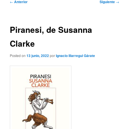
Navegación
←
Anterior
Siguiente
→
de
entradas
Piranesi, de Susanna
Clarke
Posted on
13 junio, 2022
por
Ignacio Illarregui Gárate