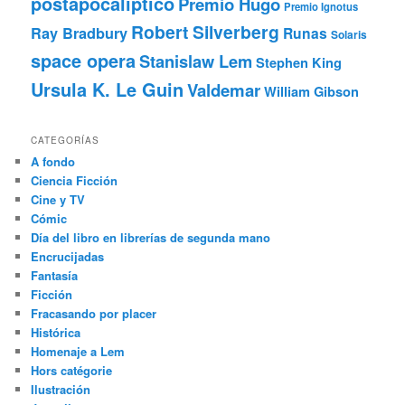
postapocalíptico
Premio Hugo
Premio Ignotus
Robert Silverberg
Ray Bradbury
Runas
Solaris
space opera
Stanislaw Lem
Stephen King
Ursula K. Le Guin
Valdemar
William Gibson
CATEGORÍAS
A fondo
Ciencia Ficción
Cine y TV
Cómic
Día del libro en librerías de segunda mano
Encrucijadas
Fantasía
Ficción
Fracasando por placer
Histórica
Homenaje a Lem
Hors catégorie
Ilustración