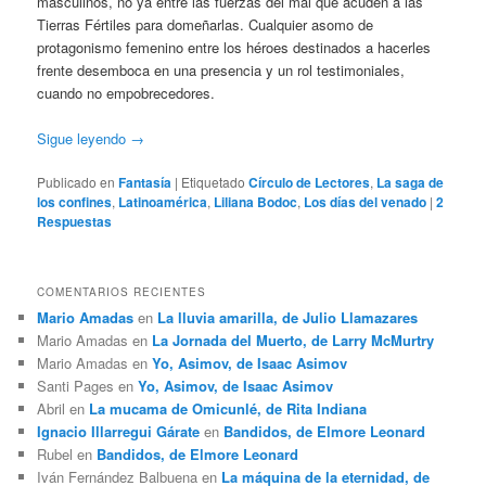
masculinos, no ya entre las fuerzas del mal que acuden a las
Tierras Fértiles para domeñarlas. Cualquier asomo de
protagonismo femenino entre los héroes destinados a hacerles
frente desemboca en una presencia y un rol testimoniales,
cuando no empobrecedores.
Sigue leyendo
→
Publicado en
Fantasía
|
Etiquetado
Círculo de Lectores
,
La saga de
los confines
,
Latinoamérica
,
Liliana Bodoc
,
Los días del venado
|
2
Respuestas
COMENTARIOS RECIENTES
Mario Amadas
en
La lluvia amarilla, de Julio Llamazares
Mario Amadas
en
La Jornada del Muerto, de Larry McMurtry
Mario Amadas
en
Yo, Asimov, de Isaac Asimov
Santi Pages
en
Yo, Asimov, de Isaac Asimov
Abril
en
La mucama de Omicunlé, de Rita Indiana
Ignacio Illarregui Gárate
en
Bandidos, de Elmore Leonard
Rubel
en
Bandidos, de Elmore Leonard
Iván Fernández Balbuena
en
La máquina de la eternidad, de