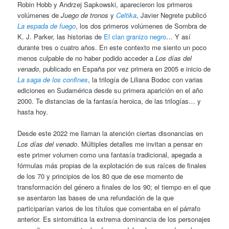
Robin Hobb y Andrzej Sapkowski, aparecieron los primeros
volúmenes de
Juego de tronos
y
Celtika
, Javier Negrete publicó
La espada de fuego
, los dos primeros volúmenes de Sombra de
K. J. Parker, las historias de
El clan granizo negro
… Y así
durante tres o cuatro años. En este contexto me siento un poco
menos culpable de no haber podido acceder a
Los días del
venado
, publicado en España por vez primera en 2005 e inicio de
La saga de los confines
, la trilogía de Liliana Bodoc con varias
ediciones en Sudamérica desde su primera aparición en el año
2000. Te distancias de la fantasía heroica, de las trilogías… y
hasta hoy.
Desde este 2022 me llaman la atención ciertas disonancias en
Los días del venado
. Múltiples detalles me invitan a pensar en
este primer volumen como una fantasía tradicional, apegada a
fórmulas más propias de la explotación de sus raíces de finales
de los 70 y principios de los 80 que de ese momento de
transformación del género a finales de los 90; el tiempo en el que
se asentaron las bases de una refundación de la que
participarían varios de los títulos que comentaba en el párrafo
anterior. Es sintomática la extrema dominancia de los personajes