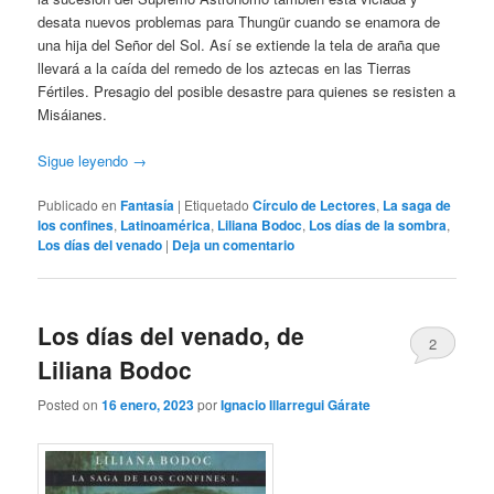
desata nuevos problemas para Thungür cuando se enamora de
una hija del Señor del Sol. Así se extiende la tela de araña que
llevará a la caída del remedo de los aztecas en las Tierras
Fértiles. Presagio del posible desastre para quienes se resisten a
Misáianes.
Sigue leyendo
→
Publicado en
Fantasía
|
Etiquetado
Círculo de Lectores
,
La saga de
los confines
,
Latinoamérica
,
Liliana Bodoc
,
Los días de la sombra
,
Los días del venado
|
Deja un comentario
Los días del venado, de
2
Liliana Bodoc
Posted on
16 enero, 2023
por
Ignacio Illarregui Gárate