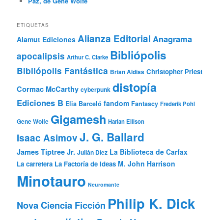
Paz, de Gene Wolfe
ETIQUETAS
Alianza Editorial
Anagrama
Alamut Ediciones
Bibliópolis
apocalipsis
Arthur C. Clarke
Bibliópolis Fantástica
Christopher Priest
Brian Aldiss
distopía
Cormac McCarthy
cyberpunk
Ediciones B
fandom
Elia Barceló
Fantascy
Frederik Pohl
Gigamesh
Gene Wolfe
Harlan Ellison
J. G. Ballard
Isaac Asimov
James Tiptree Jr.
La Biblioteca de Carfax
Julián Díez
M. John Harrison
La carretera
La Factoría de Ideas
Minotauro
Neuromante
Philip K. Dick
Nova Ciencia Ficción