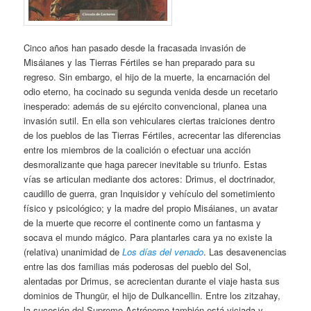
Cinco años han pasado desde la fracasada invasión de
Misáianes y las Tierras Fértiles se han preparado para su
regreso. Sin embargo, el hijo de la muerte, la encarnación del
odio eterno, ha cocinado su segunda venida desde un recetario
inesperado: además de su ejército convencional, planea una
invasión sutil. En ella son vehiculares ciertas traiciones dentro
de los pueblos de las Tierras Fértiles, acrecentar las diferencias
entre los miembros de la coalición o efectuar una acción
desmoralizante que haga parecer inevitable su triunfo. Estas
vías se articulan mediante dos actores: Drimus, el doctrinador,
caudillo de guerra, gran Inquisidor y vehículo del sometimiento
físico y psicológico; y la madre del propio Misáianes, un avatar
de la muerte que recorre el continente como un fantasma y
socava el mundo mágico. Para plantarles cara ya no existe la
(relativa) unanimidad de
Los días del venado
. Las desavenencias
entre las dos familias más poderosas del pueblo del Sol,
alentadas por Drimus, se acrecientan durante el viaje hasta sus
dominios de Thungür, el hijo de Dulkancellin. Entre los zitzahay,
la sucesión del Supremo Astrónomo también está viciada y