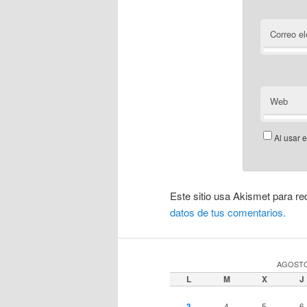
Correo el
Web
Al usar 
Este sitio usa Akismet para re
datos de tus comentarios.
AGOSTO
L
M
X
J
3
4
5
6