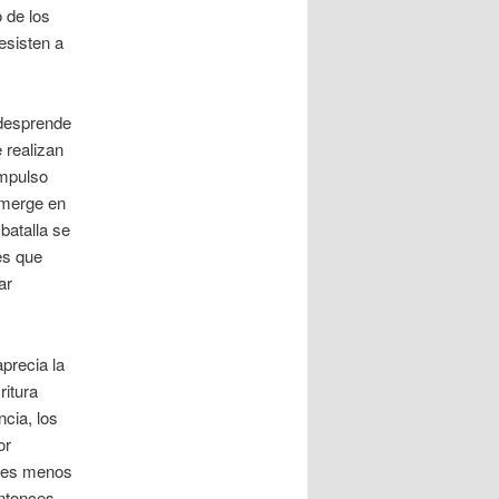
o de los
esisten a
 desprende
 realizan
impulso
umerge en
batalla se
es que
ar
precia la
ritura
cia, los
or
y es menos
entonces