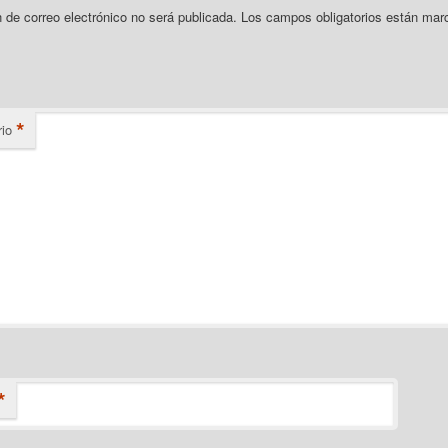
n de correo electrónico no será publicada.
Los campos obligatorios están mar
*
io
*