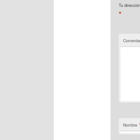
Tu direcció
*
Comentar
Nombre