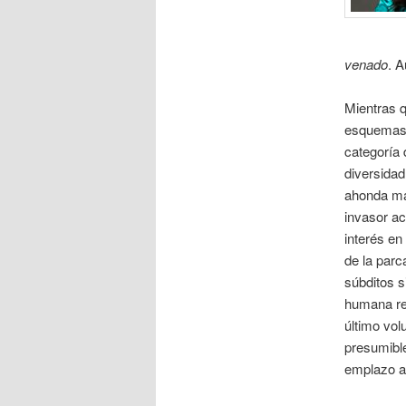
venado
. A
Mientras q
esquemas c
categoría 
diversidad
ahonda más
invasor ac
interés en
de la parc
súbditos s
humana re
último volu
presumible
emplazo al