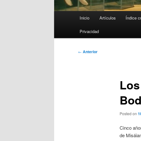
Menú
Inicio
Artículos
Índice c
principal
Privacidad
Navegación
←
Anterior
de
entradas
Los
Bod
Posted on
1
Cinco año
de Misáian