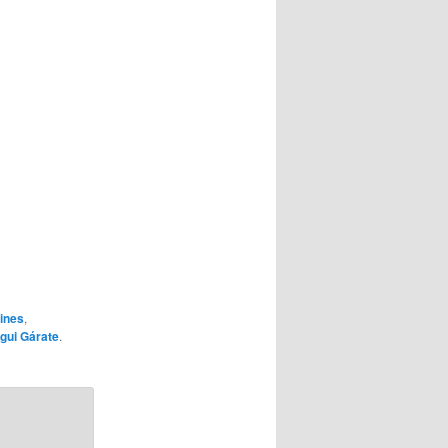
fines
,
egui Gárate
.