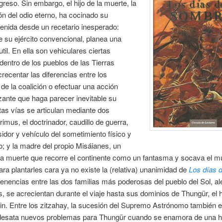
greso. Sin embargo, el hijo de la muerte, la
n del odio eterno, ha cocinado su
enida desde un recetario inesperado:
su ejército convencional, planea una
til. En ella son vehiculares ciertas
 dentro de los pueblos de las Tierras
crecentar las diferencias entre los
e la coalición o efectuar una acción
ante que haga parecer inevitable su
stas vías se articulan mediante dos
rimus, el doctrinador, caudillo de guerra,
sidor y vehículo del sometimiento físico y
o; y la madre del propio Misáianes, un
la muerte que recorre el continente como un fantasma y socava el 
ra plantarles cara ya no existe la (relativa) unanimidad de
Los días 
nencias entre las dos familias más poderosas del pueblo del Sol, a
, se acrecientan durante el viaje hasta sus dominios de Thungür, el h
in. Entre los zitzahay, la sucesión del Supremo Astrónomo también e
 desata nuevos problemas para Thungür cuando se enamora de una hi