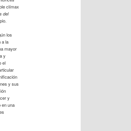
ble clímax
s del
pio.
gún los
 a la
una mayor
a y
 el
rticular
ificación
anes y sus
ión
rcer y
co en una
Les