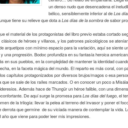
un denso nudo que desencadena el ineludi
bélico, sensiblemente inferior al de
Los día
unque tiene su relieve que dota a
Los días de la sombra
de sabor pro
ue el material de los protagonistas del libro previo estaba cortado se
lásicos de héroes y villanos, y los patrones psicológicos se atenían
de arquetipos con mínimo espacio para la variación, aquí se siente 
 y una progresión. Bodoc profundiza en su fantasía heroica american
 en sus pueblos, en la complejidad de mantener la identidad cuando
echa, en la faceta mágica del mundo. El reparto es más coral, con pa
 los capítulos protagonizados por diversos brujos/magos o esa person
a que se sale de los raíles marcados. O en conocer un poco a Misái
ideresios. Además hace de Thungür un héroe falible, con una dimens
confortante. De aquí surge la promesa para
Los días del fuego
, el te
men de la trilogía: llevar la pelea al terreno del invasor y poner el fo
 derrota que germine de su viciada manera de contemplar la vida. 
 año que viene para poder leer mis impresiones.