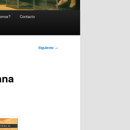
somos?
Contacto
Siguiente
→
ana