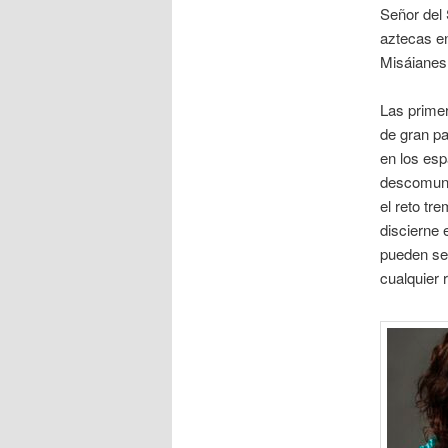
Señor del 
aztecas en
Misáianes
Las prime
de gran pa
en los esp
descomunal
el reto tr
discierne 
pueden ser
cualquier 