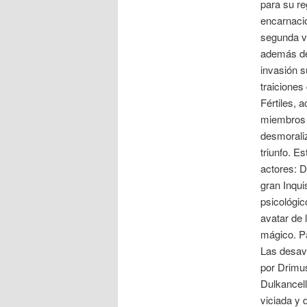
para su re
encarnació
segunda v
además de 
invasión su
traiciones
Fértiles, a
miembros d
desmoraliz
triunfo. E
actores: D
gran Inqui
psicológic
avatar de 
mágico. Pa
Las desave
por Drimus
Dulkancell
viciada y