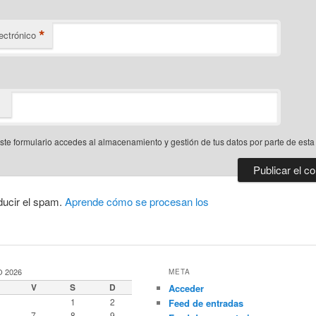
*
ectrónico
este formulario accedes al almacenamiento y gestión de tus datos por parte de est
ducir el spam.
Aprende cómo se procesan los
 2026
META
V
S
D
Acceder
1
2
Feed de entradas
7
8
9