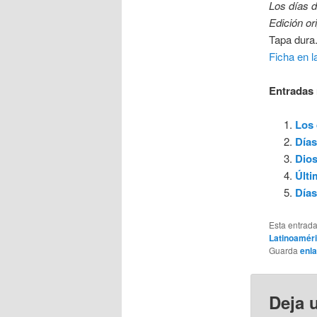
Los días d
Edición or
Tapa dura.
Ficha en l
Entradas 
Los 
Días
Dios
Últi
Día
Esta entrad
Latinoamér
Guarda
enl
Deja 