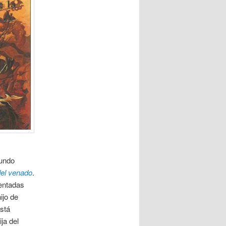
mundo
del venado
.
lentadas
ijo de
stá
ja del