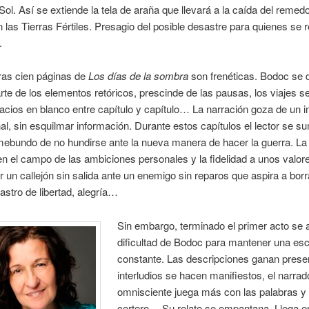
Sol. Así se extiende la tela de araña que llevará a la caída del remed
 las Tierras Fértiles. Presagio del posible desastre para quienes se r
.
ras cien páginas de
Los días de la sombra
son frenéticas. Bodoc se
rte de los elementos retóricos, prescinde de las pausas, los viajes se
acios en blanco entre capítulo y capítulo… La narración goza de un 
, sin esquilmar información. Durante estos capítulos el lector se s
emebundo de no hundirse ante la nueva manera de hacer la guerra. La 
en el campo de las ambiciones personales y la fidelidad a unos valor
 un callejón sin salida ante un enemigo sin reparos que aspira a borr
rastro de libertad, alegría…
Sin embargo, terminado el primer acto se a
dificultad de Bodoc para mantener una esc
constante. Las descripciones ganan presen
interludios se hacen manifiestos, el narrad
omnisciente juega más con las palabras 
certero… Su relato se empantana. Llega 