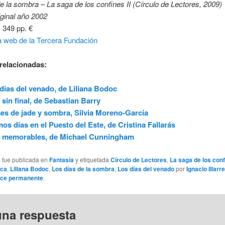
e la sombra – La saga de los confines II (Círculo de Lectores, 2009)
iginal año 2002
 349 pp. €
a web de la Tercera Fundación
relacionadas:
días del venado, de Liliana Bodoc
 sin final, de Sebastian Barry
es de jade y sombra, Silvia Moreno-García
mos días en el Puesto del Este, de Cristina Fallarás
s memorables, de Michael Cunningham
a fue publicada en
Fantasía
y etiquetada
Círculo de Lectores
,
La saga de los con
ica
,
Liliana Bodoc
,
Los días de la sombra
,
Los días del venado
por
Ignacio Illarr
ace permanente
.
una respuesta