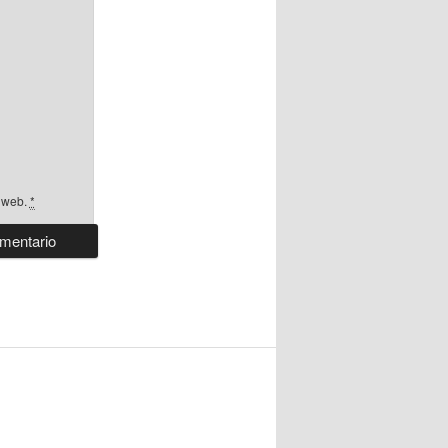
a web.
*