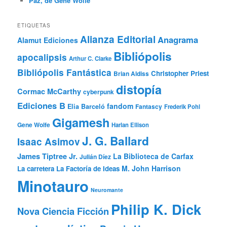
Paz, de Gene Wolfe
ETIQUETAS
Alianza Editorial
Anagrama
Alamut Ediciones
Bibliópolis
apocalipsis
Arthur C. Clarke
Bibliópolis Fantástica
Christopher Priest
Brian Aldiss
distopía
Cormac McCarthy
cyberpunk
Ediciones B
fandom
Elia Barceló
Fantascy
Frederik Pohl
Gigamesh
Gene Wolfe
Harlan Ellison
J. G. Ballard
Isaac Asimov
James Tiptree Jr.
La Biblioteca de Carfax
Julián Díez
M. John Harrison
La carretera
La Factoría de Ideas
Minotauro
Neuromante
Philip K. Dick
Nova Ciencia Ficción