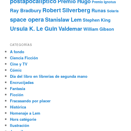
postapocalíptico
Premio Hugo
Premio Ignotus
Robert Silverberg
Ray Bradbury
Runas
Solaris
space opera
Stanislaw Lem
Stephen King
Ursula K. Le Guin
Valdemar
William Gibson
CATEGORÍAS
A fondo
Ciencia Ficción
Cine y TV
Cómic
Día del libro en librerías de segunda mano
Encrucijadas
Fantasía
Ficción
Fracasando por placer
Histórica
Homenaje a Lem
Hors catégorie
Ilustración