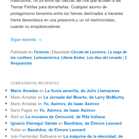
masculinos, no ya entre las fuerzas del mal que acuden a las
Tierras Fértiles para domeñarlas. Cualquier asomo de
protagonismo femenino entre los héroes destinados a hacerles
frente desemboca en una presencia y un rol testimoniales,
cuando no empobrecedores.
Sigue leyendo
→
Publicado en
Fantasía
|
Etiquetado
Círculo de Lectores
,
La saga de
los confines
,
Latinoamérica
,
Liliana Bodoc
,
Los días del venado
|
2
Respuestas
COMENTARIOS RECIENTES
Mario Amadas
en
La lluvia amarilla, de Julio Llamazares
Mario Amadas
en
La Jornada del Muerto, de Larry McMurtry
Mario Amadas
en
Yo, Asimov, de Isaac Asimov
Santi Pages
en
Yo, Asimov, de Isaac Asimov
Abril
en
La mucama de Omicunlé, de Rita Indiana
Ignacio Illarregui Gárate
en
Bandidos, de Elmore Leonard
Rubel
en
Bandidos, de Elmore Leonard
Iván Fernández Balbuena
en
La máquina de la eternidad, de