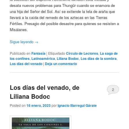
desata nuevos problemas para Thungür cuando se enamora de
una hija del Señor del Sol. Así se extiende la tela de araña que
llevará a la caída del remedo de los aztecas en las Tierras
Fértiles. Presagio del posible desastre para quienes se resisten a
Misáianes.
Sigue leyendo
→
Publicado en
Fantasía
|
Etiquetado
Círculo de Lectores
,
La saga de
los confines
,
Latinoamérica
,
Liliana Bodoc
,
Los días de la sombra
,
Los días del venado
|
Deja un comentario
Los días del venado, de
2
Liliana Bodoc
Posted on
16 enero, 2023
por
Ignacio Illarregui Gárate