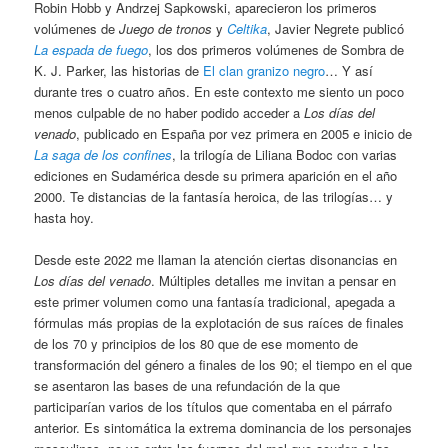
Robin Hobb y Andrzej Sapkowski, aparecieron los primeros
volúmenes de
Juego de tronos
y
Celtika
, Javier Negrete publicó
La espada de fuego
, los dos primeros volúmenes de Sombra de
K. J. Parker, las historias de
El clan granizo negro
… Y así
durante tres o cuatro años. En este contexto me siento un poco
menos culpable de no haber podido acceder a
Los días del
venado
, publicado en España por vez primera en 2005 e inicio de
La saga de los confines
, la trilogía de Liliana Bodoc con varias
ediciones en Sudamérica desde su primera aparición en el año
2000. Te distancias de la fantasía heroica, de las trilogías… y
hasta hoy.
Desde este 2022 me llaman la atención ciertas disonancias en
Los días del venado
. Múltiples detalles me invitan a pensar en
este primer volumen como una fantasía tradicional, apegada a
fórmulas más propias de la explotación de sus raíces de finales
de los 70 y principios de los 80 que de ese momento de
transformación del género a finales de los 90; el tiempo en el que
se asentaron las bases de una refundación de la que
participarían varios de los títulos que comentaba en el párrafo
anterior. Es sintomática la extrema dominancia de los personajes