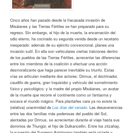
Cinco años han pasado desde la fracasada invasión de
Misáianes y las Tierras Fértiles se han preparado para su
regreso. Sin embargo, el hijo de la muerte, la encarnación del
odio eterno, ha cocinado su segunda venida desde un recetario
inesperado: además de su ejército convencional, planea una
invasión sutil. En ella son vehiculares ciertas traiciones dentro
de los pueblos de las Tierras Fértiles, acrecentar las diferencias
entre los miembros de la coalición o efectuar una acción
desmoralizante que haga parecer inevitable su triunfo. Estas
vías se articulan mediante dos actores: Drimus, el doctrinador,
caudillo de guerra, gran Inquisidor y vehículo del sometimiento
físico y psicológico; y la madre del propio Misáianes, un avatar
de la muerte que recorre el continente como un fantasma y
socava el mundo mágico. Para plantarles cara ya no existe la
(relativa) unanimidad de
Los días del venado
. Las desavenencias
entre las dos familias más poderosas del pueblo del Sol,
alentadas por Drimus, se acrecientan durante el viaje hasta sus
dominios de Thungür, el hijo de Dulkancellin. Entre los zitzahay,
la sucesión del Supremo Astrónomo también está viciada y