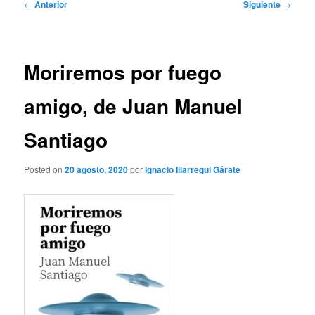
Navegación
←
Anterior
Siguiente
→
de
entradas
Moriremos por fuego
amigo, de Juan Manuel
Santiago
Posted on
20 agosto, 2020
por
Ignacio Illarregui Gárate