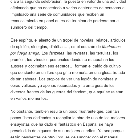
clara la segunda celebración: la puesta en valor de una actividad
aficionada que ha conectado a varios centenares de personas e
impulsado una serie de comunidades que reciben un
reconocimiento en papel antes de terminar de perderse por el
sumidero del tiempo.
Ese espíritu, el aliento de un tropel de novelas, relatos, artículos
de opinión, sinergias, diatribas…, es el corazón de
Moriremos
por fuego amigo
. Los
fanzines
, las revistas, las tertulias, los
premios, los vínculos personales donde se maceraban los
autores y cocinaban sus escritos… forman el caldo de cultivo
que se siente en un libro que grita memoria en una glosa trufada
de sin sabores. Los propios de ver una legión de nombres y
obras valiosas ya apenas recordadas y la amargura de los
diversos frentes de las guerras del fandom, que aquí se relatan
en varios momentos.
No obstante, también resulta un poco frustrante que, con tan
pocos libros dedicados a recopilar la obra de uno de los mejores
ensayistas que ha dado el fantástico en España, se haya
prescindido de algunos de sus mejores escritos. Ya sea porque
están pendientes de otro libro, es de suponer con el material