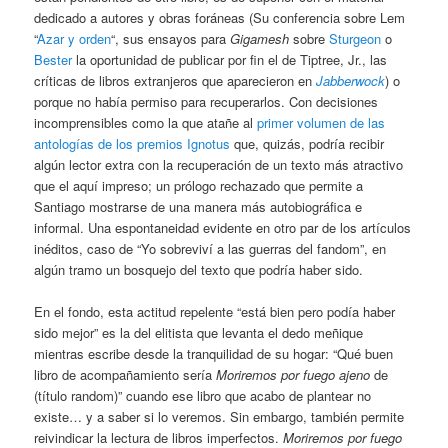
dedicado a autores y obras foráneas (Su conferencia sobre Lem
“
Azar y orden
“, sus ensayos para
Gigamesh
sobre
Sturgeon
o
Bester
la oportunidad de publicar por fin el de Tiptree, Jr., las
críticas de libros extranjeros que aparecieron en
Jabberwock
) o
porque no había permiso para recuperarlos. Con decisiones
incomprensibles como la que atañe al
primer volumen de las
antologías de los premios Ignotus
que, quizás, podría recibir
algún lector extra con la recuperación de un texto más atractivo
que el aquí impreso; un prólogo rechazado que permite a
Santiago mostrarse de una manera más autobiográfica e
informal. Una espontaneidad evidente en otro par de los artículos
inéditos, caso de “Yo sobreviví a las guerras del fandom”, en
algún tramo un bosquejo del texto que podría haber sido.
En el fondo, esta actitud repelente “está bien pero podía haber
sido mejor” es la del elitista que levanta el dedo meñique
mientras escribe desde la tranquilidad de su hogar: “Qué buen
libro de acompañamiento sería
Moriremos por fuego ajeno
de
(título random)” cuando ese libro que acabo de plantear no
existe… y a saber si lo veremos. Sin embargo, también permite
reivindicar la lectura de libros imperfectos.
Moriremos por fuego