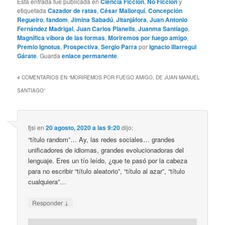
Esta entrada fue publicada en
Ciencia Ficción
,
No Ficción
y
etiquetada
Cazador de ratas
,
César Mallorquí
,
Concepción
Regueiro
,
fandom
,
Jimina Sabadú
,
Jitanjáfora
,
Juan Antonio
Fernández Madrigal
,
Juan Carlos Planells
,
Juanma Santiago
,
Magnífica víbora de las formas
,
Moriremos por fuego amigo
,
Premio Ignotus
,
Prospectiva
,
Sergio Parra
por
Ignacio Illarregui
Gárate
. Guarda
enlace permanente
.
4 COMENTARIOS EN “
MORIREMOS POR FUEGO AMIGO, DE JUAN MANUEL
SANTIAGO
”
fjsi
en
20 agosto, 2020 a las 9:20
dijo:
“título random”… Ay, las redes sociales… grandes
unificadores de idiomas, grandes evolucionadoras del
lenguaje. Eres un tío leído, ¿que te pasó por la cabeza
para no escribir “título aleatorio”, “título al azar”, “título
cualquiera”…
↓
Responder