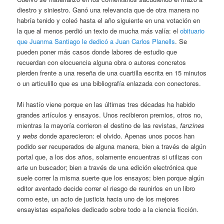
diestro y siniestro. Ganó una relevancia que de otra manera no
habría tenido y coleó hasta el año siguiente en una votación en
la que al menos perdió un texto de mucha más valía: el
obituario
que Juanma Santiago le dedicó a Juan Carlos Planells
. Se
pueden poner más casos donde labores de estudio que
recuerdan con elocuencia alguna obra o autores concretos
pierden frente a una reseña de una cuartilla escrita en 15 minutos
o un articulillo que es una bibliografía enlazada con conectores.
Mi hastío viene porque en las últimas tres décadas ha habido
grandes artículos y ensayos. Unos recibieron premios, otros no,
mientras la mayoría corrieron el destino de las revistas,
fanzines
y
webs
donde aparecieron: el olvido. Apenas unos pocos han
podido ser recuperados de alguna manera, bien a través de algún
portal que, a los dos años, solamente encuentras si utilizas con
arte un buscador; bien a través de una edición electrónica que
suele correr la misma suerte que los ensayos; bien porque algún
editor aventado decide correr el riesgo de reunirlos en un libro
como este, un acto de justicia hacia uno de los mejores
ensayistas españoles dedicado sobre todo a la ciencia ficción.