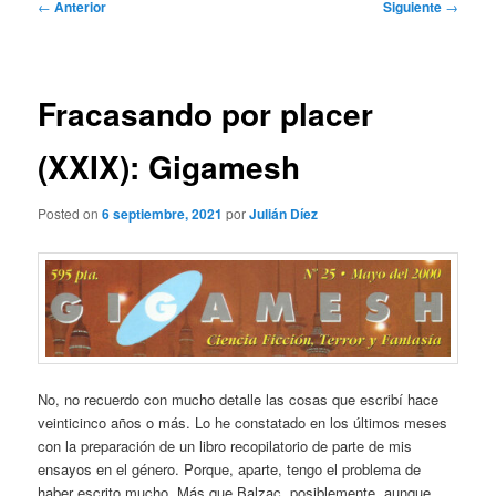
Navegación
←
Anterior
Siguiente
→
de
entradas
Fracasando por placer
(XXIX): Gigamesh
Posted on
6 septiembre, 2021
por
Julián Díez
No, no recuerdo con mucho detalle las cosas que escribí hace
veinticinco años o más. Lo he constatado en los últimos meses
con la preparación de un libro recopilatorio de parte de mis
ensayos en el género. Porque, aparte, tengo el problema de
haber escrito mucho. Más que Balzac, posiblemente, aunque