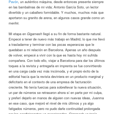
Pavón
, un auténtico máquina, desde entonces presente siempre
en las bambalinas de mi vida; Antonio García Soto, un lector
divertido y un caballero formidable. Y muchos, muchos más que
aportaron su granito de arena, en algunos casos grande como un
menhir.
Mi etapa en
Gigamesh
llegó a su fin de forma bastante natural.
Empecé a tener de nuevo más trabajo en Madrid, lo que me llevó
a trasladarme y terminar con las pocas esperanzas que le
quedaban a mi relación en Barcelona. Apenas un año después
de volver, empecé a vivir con la que es hasta hoy mi sufrida
compañera. Con todo ello, viajar a Barcelona para dar los últimos
toques a la revista y entregarla en imprenta se fue convirtiendo
en una carga cada vez más incómoda, y el propio éxito de la
editorial hacía que la revista deviniera en un producto marginal y
deficitario en el contexto de una empresa de facturación
creciente. No tenía fuerzas para sobrellevar la nueva situación,
un par de números se retrasaron ahora sí en parte por mi culpa,
y preferí dejarlo en manos de alguien con nuevas ideas, Juanma
en ese caso, que mejoró el nivel de mis últimos y ya algo
fatigados números, pero no pudo darle continuidad prolongada
por los condicionantes ya mencionados. Gigamesh ya tenía