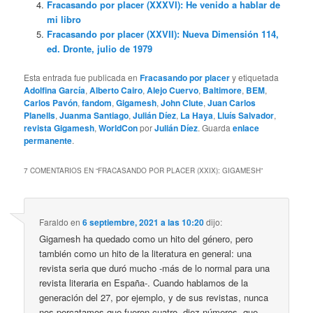
Fracasando por placer (XXXVI): He venido a hablar de
mi libro
Fracasando por placer (XXVII): Nueva Dimensión 114,
ed. Dronte, julio de 1979
Esta entrada fue publicada en
Fracasando por placer
y etiquetada
Adolfina García
,
Alberto Cairo
,
Alejo Cuervo
,
Baltimore
,
BEM
,
Carlos Pavón
,
fandom
,
Gigamesh
,
John Clute
,
Juan Carlos
Planells
,
Juanma Santiago
,
Julián Díez
,
La Haya
,
Lluís Salvador
,
revista Gigamesh
,
WorldCon
por
Julián Díez
. Guarda
enlace
permanente
.
7 COMENTARIOS EN “
FRACASANDO POR PLACER (XXIX): GIGAMESH
”
Faraldo
en
6 septiembre, 2021 a las 10:20
dijo:
Gigamesh ha quedado como un hito del género, pero
también como un hito de la literatura en general: una
revista seria que duró mucho -más de lo normal para una
revista literaria en España-. Cuando hablamos de la
generación del 27, por ejemplo, y de sus revistas, nunca
nos percatamos que fueron cuatro, diez números, que