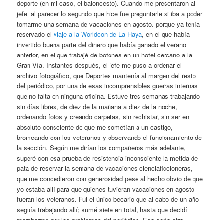
deporte (en mi caso, el baloncesto). Cuando me presentaron al
jefe, al parecer lo segundo que hice fue preguntarle si iba a poder
tomarme una semana de vacaciones en agosto, porque ya tenía
reservado el
viaje a la Worldcon de La Haya
, en el que había
invertido buena parte del dinero que había ganado el verano
anterior, en el que trabajé de botones en un hotel cercano a la
Gran Vía. Instantes después, el jefe me puso a ordenar el
archivo fotográfico, que Deportes mantenía al margen del resto
del periódico, por una de esas incomprensibles guerras internas
que no falta en ninguna oficina. Estuve tres semanas trabajando
sin días libres, de diez de la mañana a diez de la noche,
ordenando fotos y creando carpetas, sin rechistar, sin ser en
absoluto consciente de que me sometían a un castigo,
bromeando con los veteranos y observando el funcionamiento de
la sección. Según me dirían los compañeros más adelante,
superé con esa prueba de resistencia inconsciente la metida de
pata de reservar la semana de vacaciones cienciaficcioneras,
que me concedieron con generosidad pese al hecho obvio de que
yo estaba allí para que quienes tuvieran vacaciones en agosto
fueran los veteranos. Fui el único becario que al cabo de un año
seguía trabajando allí; sumé siete en total, hasta que decidí
marcharme por los problemas del periódico. Esa sería otra