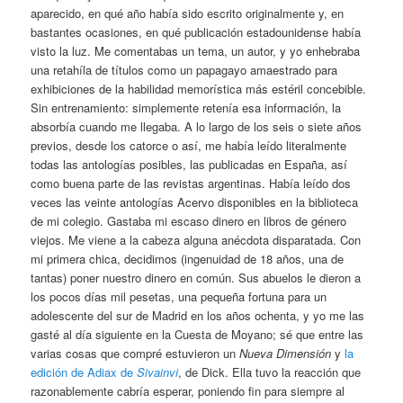
aparecido, en qué año había sido escrito originalmente y, en
bastantes ocasiones, en qué publicación estadounidense había
visto la luz. Me comentabas un tema, un autor, y yo enhebraba
una retahíla de títulos como un papagayo amaestrado para
exhibiciones de la habilidad memorística más estéril concebible.
Sin entrenamiento: simplemente retenía esa información, la
absorbía cuando me llegaba. A lo largo de los seis o siete años
previos, desde los catorce o así, me había leído literalmente
todas las antologías posibles, las publicadas en España, así
como buena parte de las revistas argentinas. Había leído dos
veces las veinte antologías Acervo disponibles en la biblioteca
de mi colegio. Gastaba mi escaso dinero en libros de género
viejos. Me viene a la cabeza alguna anécdota disparatada. Con
mi primera chica, decidimos (ingenuidad de 18 años, una de
tantas) poner nuestro dinero en común. Sus abuelos le dieron a
los pocos días mil pesetas, una pequeña fortuna para un
adolescente del sur de Madrid en los años ochenta, y yo me las
gasté al día siguiente en la Cuesta de Moyano; sé que entre las
varias cosas que compré estuvieron un
Nueva Dimensión
y
la
edición de Adiax de
Sivainvi
, de Dick. Ella tuvo la reacción que
razonablemente cabría esperar, poniendo fin para siempre al