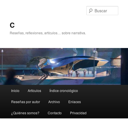
Ir
al
Busc
contenido
principal
C
Reseñas, reflexiones, artículos… sobre narrativa.
Menú
Inicio
Artículos
Índice cronológico
principal
Reseñas por autor
Archivo
Enlaces
¿Quiénes somos?
Contacto
Privacidad