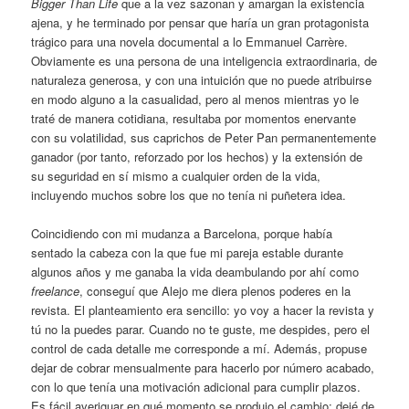
Bigger Than Life
que a la vez sazonan y amargan la existencia
ajena, y he terminado por pensar que haría un gran protagonista
trágico para una novela documental a lo Emmanuel Carrère.
Obviamente es una persona de una inteligencia extraordinaria, de
naturaleza generosa, y con una intuición que no puede atribuirse
en modo alguno a la casualidad, pero al menos mientras yo le
traté de manera cotidiana, resultaba por momentos enervante
con su volatilidad, sus caprichos de Peter Pan permanentemente
ganador (por tanto, reforzado por los hechos) y la extensión de
su seguridad en sí mismo a cualquier orden de la vida,
incluyendo muchos sobre los que no tenía ni puñetera idea.
Coincidiendo con mi mudanza a Barcelona, porque había
sentado la cabeza con la que fue mi pareja estable durante
algunos años y me ganaba la vida deambulando por ahí como
freelance
, conseguí que Alejo me diera plenos poderes en la
revista. El planteamiento era sencillo: yo voy a hacer la revista y
tú no la puedes parar. Cuando no te guste, me despides, pero el
control de cada detalle me corresponde a mí. Además, propuse
dejar de cobrar mensualmente para hacerlo por número acabado,
con lo que tenía una motivación adicional para cumplir plazos.
Es fácil averiguar en qué momento se produjo el cambio: dejé de