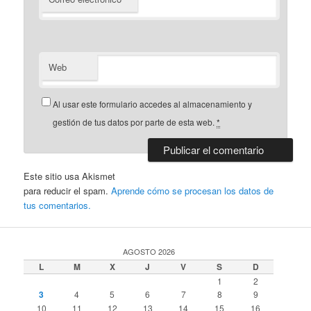
Web
Al usar este formulario accedes al almacenamiento y
gestión de tus datos por parte de esta web.
*
Este sitio usa Akismet
para reducir el spam.
Aprende cómo se procesan los datos de
tus comentarios.
AGOSTO 2026
L
M
X
J
V
S
D
1
2
3
4
5
6
7
8
9
10
11
12
13
14
15
16