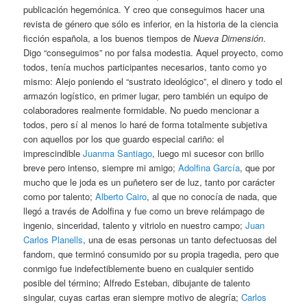
publicación hegemónica. Y creo que conseguimos hacer una
revista de género que sólo es inferior, en la historia de la ciencia
ficción española, a los buenos tiempos de
Nueva Dimensión
.
Digo “conseguimos” no por falsa modestia. Aquel proyecto, como
todos, tenía muchos participantes necesarios, tanto como yo
mismo: Alejo poniendo el “sustrato ideológico”, el dinero y todo el
armazón logístico, en primer lugar, pero también un equipo de
colaboradores realmente formidable. No puedo mencionar a
todos, pero sí al menos lo haré de forma totalmente subjetiva
con aquellos por los que guardo especial cariño: el
imprescindible
Juanma Santiago
, luego mi sucesor con brillo
breve pero intenso, siempre mi amigo;
Adolfina García
, que por
mucho que le joda es un puñetero ser de luz, tanto por carácter
como por talento;
Alberto Cairo
, al que no conocía de nada, que
llegó a través de Adolfina y fue como un breve relámpago de
ingenio, sinceridad, talento y vitriolo en nuestro campo;
Juan
Carlos Planells
, una de esas personas un tanto defectuosas del
fandom, que terminó consumido por su propia tragedia, pero que
conmigo fue indefectiblemente bueno en cualquier sentido
posible del término; Alfredo Esteban, dibujante de talento
singular, cuyas cartas eran siempre motivo de alegría;
Carlos