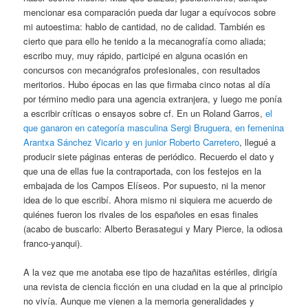
mencionar esa comparación pueda dar lugar a equívocos sobre
mi autoestima: hablo de cantidad, no de calidad. También es
cierto que para ello he tenido a la mecanografía como aliada;
escribo muy, muy rápido, participé en alguna ocasión en
concursos con mecanógrafos profesionales, con resultados
meritorios. Hubo épocas en las que firmaba cinco notas al día
por término medio para una agencia extranjera, y luego me ponía
a escribir críticas o ensayos sobre cf. En un Roland Garros,
el
que ganaron en categoría masculina Sergi Bruguera, en femenina
Arantxa Sánchez Vicario y en junior Roberto Carretero
, llegué a
producir siete páginas enteras de periódico. Recuerdo el dato y
que una de ellas fue la contraportada, con los festejos en la
embajada de los Campos Elíseos. Por supuesto, ni la menor
idea de lo que escribí. Ahora mismo ni siquiera me acuerdo de
quiénes fueron los rivales de los españoles en esas finales
(acabo de buscarlo: Alberto Berasategui y Mary Pierce, la odiosa
franco-yanqui).
A la vez que me anotaba ese tipo de hazañitas estériles, dirigía
una revista de ciencia ficción en una ciudad en la que al principio
no vivía. Aunque me vienen a la memoria generalidades y