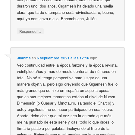
duraron uno, dos años. Gigamesh ha dejado una huella
clara, que tarde o temprano será reivindicada. o, bueno,
aquí ya comienza a ello. Enhorabuena, Julián.
↓
Responder
Juanma
en
6 septiembre, 2021 a las 12:16
dijo:
Veo continuidad entre la época fanzine y la época revista,
veintipico años y más de medio centenar de números en
total. No sé si tengo perspectiva para juzgar de una
manera objetiva, pero sigo creyendo que Gigamesh fue lo
más grande que se hizo en España en aquella época,
que en sus mejores momentos estaba al nivel de Nueva
Dimensión (o Cuasar y Minotauro, saltando el Charco) y
estoy orgullosísimo de haber participado en esa locura.
Aparte, debo decir que tal vez sea la entrada que más
me ha gustado de esta serie y casi todo lo que dices lo
firmaría palabra por palabra, incluyendo el título de la
columna. Enhorabuena y mil gracias por lo que escribes