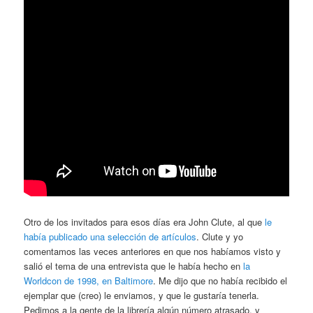
Otro de los invitados para esos días era John Clute, al que
le
había publicado una selección de artículos
. Clute y yo
comentamos las veces anteriores en que nos habíamos visto y
salió el tema de una entrevista que le había hecho en
la
Worldcon de 1998, en Baltimore
. Me dijo que no había recibido el
ejemplar que (creo) le enviamos, y que le gustaría tenerla.
Pedimos a la gente de la librería algún número atrasado, y