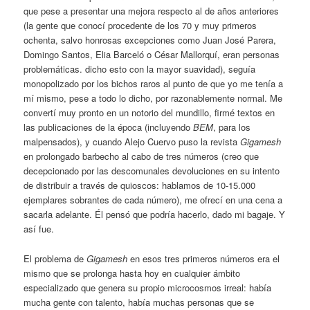
que pese a presentar una mejora respecto al de años anteriores
(la gente que conocí procedente de los 70 y muy primeros
ochenta, salvo honrosas excepciones como Juan José Parera,
Domingo Santos, Elia Barceló o César Mallorquí, eran personas
problemáticas. dicho esto con la mayor suavidad), seguía
monopolizado por los bichos raros al punto de que yo me tenía a
mí mismo, pese a todo lo dicho, por razonablemente normal. Me
convertí muy pronto en un notorio del mundillo, firmé textos en
las publicaciones de la época (incluyendo
BEM
, para los
malpensados), y cuando Alejo Cuervo puso la revista
Gigamesh
en prolongado barbecho al cabo de tres números (creo que
decepcionado por las descomunales devoluciones en su intento
de distribuir a través de quioscos: hablamos de 10-15.000
ejemplares sobrantes de cada número), me ofrecí en una cena a
sacarla adelante. Él pensó que podría hacerlo, dado mi bagaje. Y
así fue.
El problema de
Gigamesh
en esos tres primeros números era el
mismo que se prolonga hasta hoy en cualquier ámbito
especializado que genera su propio microcosmos irreal: había
mucha gente con talento, había muchas personas que se