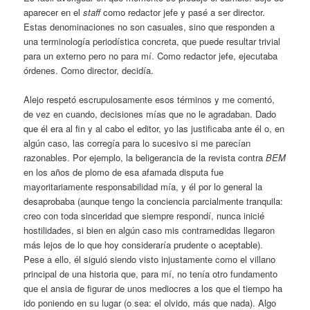
aparecer en el
staff
como redactor jefe y pasé a ser director.
Estas denominaciones no son casuales, sino que responden a
una terminología periodística concreta, que puede resultar trivial
para un externo pero no para mí. Como redactor jefe, ejecutaba
órdenes. Como director, decidía.
Alejo respetó escrupulosamente esos términos y me comentó,
de vez en cuando, decisiones mías que no le agradaban. Dado
que él era al fin y al cabo el editor, yo las justificaba ante él o, en
algún caso, las corregía para lo sucesivo si me parecían
razonables. Por ejemplo, la beligerancia de la revista contra
BEM
en los años de plomo de esa afamada disputa fue
mayoritariamente responsabilidad mía, y él por lo general la
desaprobaba (aunque tengo la conciencia parcialmente tranquila:
creo con toda sinceridad que siempre respondí, nunca inicié
hostilidades, si bien en algún caso mis contramedidas llegaron
más lejos de lo que hoy consideraría prudente o aceptable).
Pese a ello, él siguió siendo visto injustamente como el villano
principal de una historia que, para mí, no tenía otro fundamento
que el ansia de figurar de unos mediocres a los que el tiempo ha
ido poniendo en su lugar (o sea: el olvido, más que nada). Algo