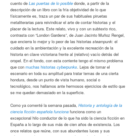
cuento de
Las puertas de lo posible
donde, a partir de la
descripción de un libro con la fría objetividad de lo que
físicamente es, traza un par de sus habituales piruetas
metaliterarias para reivindicar el arte de contar historias y el
placer de la lectura. Este relato, vivo y con un subtexto rico,
contrasta con “London Gardens”, de Juan Jacinto Muñoz Rengel,
que encierra lo mejor y lo peor de las historias
steampunk
: el
cuidado en la ambientación y la excelente recreación de la
historia en clave victoriana frente al (relativo) vacío detrás del
oropel. En el fondo, con esta corriente tengo el mismo problema
que con
muchas historias
cyberpunks
. Lejos de tomar el
escenario en toda su amplitud para tratar temas de una cierta
hondura, desde un punto de vista humano, social o
tecnológico, nos hallamos ante hermosos ejercicios de estilo que
se me quedan demasiado en la superficie.
Como ya comenté la semana pasada,
Historia y antología de la
ciencia ficción española funciona
funciona como un
excepcional hilo conductor de lo que ha sido la ciencia ficción en
España a lo largo de sus más de cien años de existencia. Los
once relatos que reúne, con sus abundantes luces y sus