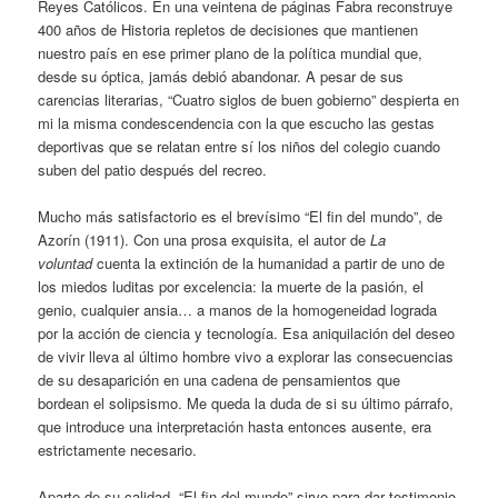
Reyes Católicos. En una veintena de páginas Fabra reconstruye
400 años de Historia repletos de decisiones que mantienen
nuestro país en ese primer plano de la política mundial que,
desde su óptica, jamás debió abandonar. A pesar de sus
carencias literarias, “Cuatro siglos de buen gobierno” despierta en
mi la misma condescendencia con la que escucho las gestas
deportivas que se relatan entre sí los niños del colegio cuando
suben del patio después del recreo.
Mucho más satisfactorio es el brevísimo “El fin del mundo”, de
Azorín (1911). Con una prosa exquisita, el autor de
La
voluntad
cuenta la extinción de la humanidad a partir de uno de
los miedos luditas por excelencia: la muerte de la pasión, el
genio, cualquier ansia… a manos de la homogeneidad lograda
por la acción de ciencia y tecnología. Esa aniquilación del deseo
de vivir lleva al último hombre vivo a explorar las consecuencias
de su desaparición en una cadena de pensamientos que
bordean el solipsismo. Me queda la duda de si su último párrafo,
que introduce una interpretación hasta entonces ausente, era
estrictamente necesario.
Aparte de su calidad, “El fin del mundo” sirve para dar testimonio