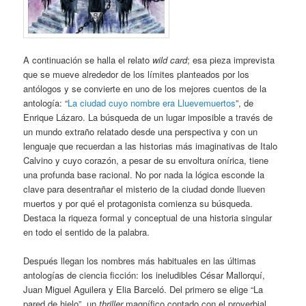
A continuación se halla el relato
wild card
; esa pieza imprevista
que se mueve alrededor de los límites planteados por los
antólogos y se convierte en uno de los mejores cuentos de la
antología: “
La ciudad cuyo nombre era Lluevemuertos
”, de
Enrique Lázaro. La búsqueda de un lugar imposible a través de
un mundo extraño relatado desde una perspectiva y con un
lenguaje que recuerdan a las historias más imaginativas de Italo
Calvino y cuyo corazón, a pesar de su envoltura onírica, tiene
una profunda base racional. No por nada la lógica esconde la
clave para desentrañar el misterio de la ciudad donde llueven
muertos y por qué el protagonista comienza su búsqueda.
Destaca la riqueza formal y conceptual de una historia singular
en todo el sentido de la palabra.
Después llegan los nombres más habituales en las últimas
antologías de ciencia ficción: los ineludibles César Mallorquí,
Juan Miguel Aguilera y Elia Barceló. Del primero se elige “La
pared de hielo”, un
thriller
magnífico contado con el proverbial