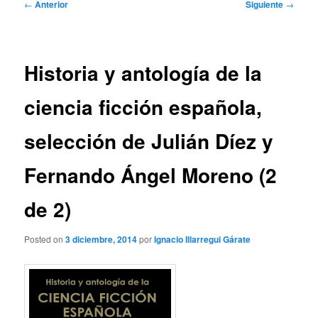
Navegación
←
Anterior
Siguiente
→
de
entradas
Historia y antología de la
ciencia ficción española,
selección de Julián Díez y
Fernando Ángel Moreno (2
de 2)
Posted on
3 diciembre, 2014
por
Ignacio Illarregui Gárate