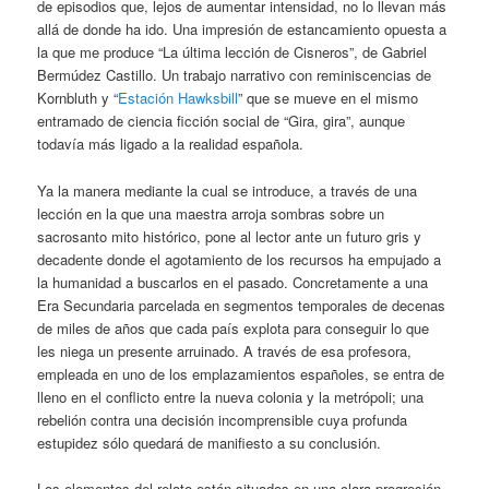
de episodios que, lejos de aumentar intensidad, no lo llevan más
allá de donde ha ido. Una impresión de estancamiento opuesta a
la que me produce “La última lección de Cisneros”, de Gabriel
Bermúdez Castillo. Un trabajo narrativo con reminiscencias de
Kornbluth y “
Estación Hawksbill
” que se mueve en el mismo
entramado de ciencia ficción social de “Gira, gira”, aunque
todavía más ligado a la realidad española.
Ya la manera mediante la cual se introduce, a través de una
lección en la que una maestra arroja sombras sobre un
sacrosanto mito histórico, pone al lector ante un futuro gris y
decadente donde el agotamiento de los recursos ha empujado a
la humanidad a buscarlos en el pasado. Concretamente a una
Era Secundaria parcelada en segmentos temporales de decenas
de miles de años que cada país explota para conseguir lo que
les niega un presente arruinado. A través de esa profesora,
empleada en uno de los emplazamientos españoles, se entra de
lleno en el conflicto entre la nueva colonia y la metrópoli; una
rebelión contra una decisión incomprensible cuya profunda
estupidez sólo quedará de manifiesto a su conclusión.
Los elementos del relato están situados en una clara progresión