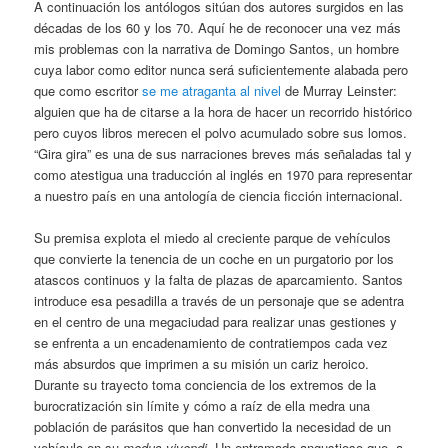
A continuación los antólogos sitúan dos autores surgidos en las
décadas de los 60 y los 70. Aquí he de reconocer una vez más
mis problemas con la narrativa de Domingo Santos, un hombre
cuya labor como editor nunca será suficientemente alabada pero
que como escritor
se me atraganta al nivel
de Murray Leinster:
alguien que ha de citarse a la hora de hacer un recorrido histórico
pero cuyos libros merecen el polvo acumulado sobre sus lomos.
“Gira gira” es una de sus narraciones breves más señaladas tal y
como atestigua una traducción al inglés en 1970 para representar
a nuestro país en una antología de ciencia ficción internacional.
Su premisa explota el miedo al creciente parque de vehículos
que convierte la tenencia de un coche en un purgatorio por los
atascos continuos y la falta de plazas de aparcamiento. Santos
introduce esa pesadilla a través de un personaje que se adentra
en el centro de una megaciudad para realizar unas gestiones y
se enfrenta a un encadenamiento de contratiempos cada vez
más absurdos que imprimen a su misión un cariz heroico.
Durante su trayecto toma conciencia de los extremos de la
burocratización sin límite y cómo a raíz de ella medra una
población de parásitos que han convertido la necesidad de un
vehículo en su
modus vivendi
. Un entramado angustioso que, a