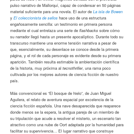
pulso narrativo de Mallorquí, capaz de condensar en 50 páginas
material suficiente para una novela. El autor de
La isla de Bowen
y
El coleccionista de sellos
hace uso de una estructura
engañosamente sencilla: un testimonio en primera persona
mediante el cual entrelaza una serie de
flashbacks
sobre cómo
su narrador llegó hasta un presente apocalíptico. Durante todo su
transcurso mantiene una enorme tensión narrativa a pesar de
que, esencialmente, su desenlace se conoce desde la primera
página, y el rol de cada personaje es evidente desde su primera
aparición. También resulta estimable la ambientación científica
de la historia, muy próxima al
tecnothriller
, una rama poco
cultivada por los mejores autores de ciencia ficción de nuestro
país.
Más convencional es “El bosque de hielo”, de Juan Miguel
Aguilera, el relato de aventura espacial por excelencia de la
ciencia ficción española. Una nave desaparecida que reaparece
donde menos se la espera, la antigua pareja de un miembro de
su tripulación que acude a resolver el misterio, un escenario tan
atractivo como una nube de Oort adaptada por la humanidad para
facilitar su supervivencia… El lugar narrativo que construye