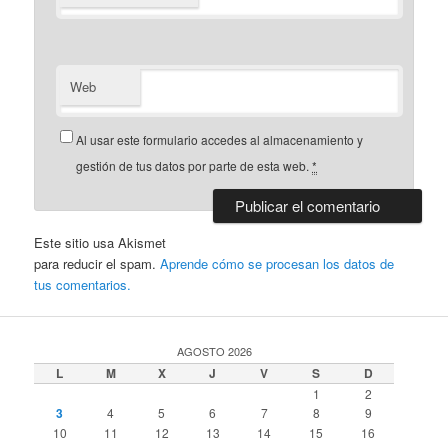
Web
Al usar este formulario accedes al almacenamiento y
gestión de tus datos por parte de esta web.
*
Este sitio usa Akismet
para reducir el spam.
Aprende cómo se procesan los datos de
tus comentarios.
AGOSTO 2026
L
M
X
J
V
S
D
1
2
3
4
5
6
7
8
9
10
11
12
13
14
15
16