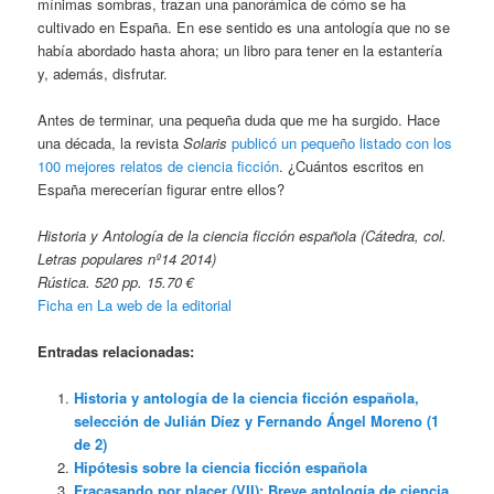
mínimas sombras, trazan una panorámica de cómo se ha
cultivado en España. En ese sentido es una antología que no se
había abordado hasta ahora; un libro para tener en la estantería
y, además, disfrutar.
Antes de terminar, una pequeña duda que me ha surgido. Hace
una década, la revista
Solaris
publicó un pequeño listado con los
100 mejores relatos de ciencia ficción
. ¿Cuántos escritos en
España merecerían figurar entre ellos?
Historia y Antología de la ciencia ficción española (Cátedra, col.
Letras populares nº14 2014)
Rústica. 520 pp. 15.70 €
Ficha en La web de la editorial
Entradas relacionadas:
Historia y antología de la ciencia ficción española,
selección de Julián Díez y Fernando Ángel Moreno (1
de 2)
Hipótesis sobre la ciencia ficción española
Fracasando por placer (VII): Breve antología de ciencia