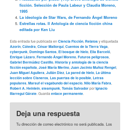
ficción. Selección de Paula Labeur y Claudia Moreno,
1995
La ideología de Star Wars, de Fernando Ángel Moreno
Estrellas rotas. II Antología de ciencia ficción china
editada por Ken Liu
Esta entrada fue publicada en
Ciencia Ficción
,
Relatos
y etiquetada
Azorín
,
Cátedra
,
César Mallorquí
,
Cuentos de la Tierra Vaga
,
cyberpunk
,
Domingo Santos
,
El bosque de hielo
,
Elia Barceló
,
Enrique Lázaro
,
Fernando Ángel Moreno
,
Futuros peligrosos
,
Gabriel Bermúdez Castillo
,
Historia y antología de la ciencia
ficción española
,
José María Merino
,
Juan Jacinto Muñoz Rengel
,
Juan Miguel Aguilera
,
Julián Díez
,
La pared de hielo
,
La última
lección sobre Cisneros
,
Las puertas de lo posible
,
Letras
populares
,
Marsuf el vagabundo del espacio
,
Nilo María Fabra
,
Robert A. Heinlein
,
steampunk
,
Tomás Salvador
por
Ignacio
Illarregui Gárate
. Guarda
enlace permanente
.
Deja una respuesta
Tu dirección de correo electrónico no será publicada.
Los