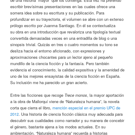
de una historia “mayor” que los contenga. Esta vez ha preferido
escribir brevísimas presentaciones en las cuales ofrece una
somera idea sobre su escritura y su publicación. Para
profundizar en su trayectoria, el volumen se abre con un extenso
prólogo escrito por Juanma Santiago. En él se contextualiza
su obra en una introducción que revaloriza una tipología textual
convertida demasiadas veces en una entradilla de blog o una
sinopsis trivial. Quizás en tres o cuatro momentos su tono se
desliza hacia el entorno aficionado, con expresiones y
aproximaciones chocantes para un lector ajeno al pequeño
mundillo de la ciencia ficción y la fantasía. Pero también
evidencia el conocimiento, la calidad expositiva y la amenidad de
uno de los mejores ensayistas de la ciencia ficción en España.
Su inclusión me ha parecido un gran acierto.
Entre las ficciones que recoge
Trece monos
, la mayor aportación
a la obra de Mallorquí viene de “Naturaleza humana”, la novela
corta que cierra el libro,
mención especial en el premio UPC de
2012
. Una historia de ciencia ficción clásica muy adecuada para
descubrir sus cualidades como narrador y su manera de concebir
el género, bastante ajena a los modos actuales. En su
ambientación, “Naturaleza humana” recuerda a historias