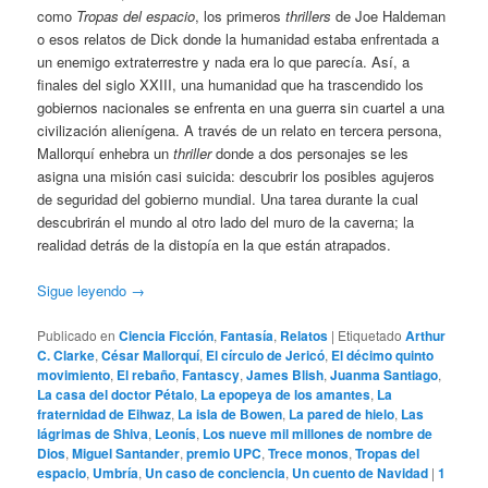
como
Tropas del espacio
, los primeros
thrillers
de Joe Haldeman
o esos relatos de Dick donde la humanidad estaba enfrentada a
un enemigo extraterrestre y nada era lo que parecía. Así, a
finales del siglo XXIII, una humanidad que ha trascendido los
gobiernos nacionales se enfrenta en una guerra sin cuartel a una
civilización alienígena. A través de un relato en tercera persona,
Mallorquí enhebra un
thriller
donde a dos personajes se les
asigna una misión casi suicida: descubrir los posibles agujeros
de seguridad del gobierno mundial. Una tarea durante la cual
descubrirán el mundo al otro lado del muro de la caverna; la
realidad detrás de la distopía en la que están atrapados.
Sigue leyendo
→
Publicado en
Ciencia Ficción
,
Fantasía
,
Relatos
|
Etiquetado
Arthur
C. Clarke
,
César Mallorquí
,
El círculo de Jericó
,
El décimo quinto
movimiento
,
El rebaño
,
Fantascy
,
James Blish
,
Juanma Santiago
,
La casa del doctor Pétalo
,
La epopeya de los amantes
,
La
fraternidad de Eihwaz
,
La isla de Bowen
,
La pared de hielo
,
Las
lágrimas de Shiva
,
Leonís
,
Los nueve mil millones de nombre de
Dios
,
Miguel Santander
,
premio UPC
,
Trece monos
,
Tropas del
espacio
,
Umbría
,
Un caso de conciencia
,
Un cuento de Navidad
|
1