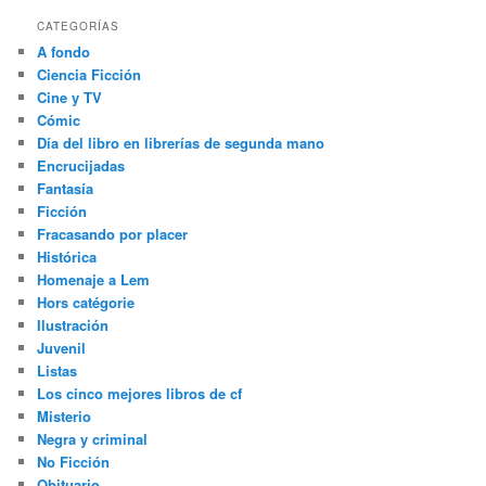
CATEGORÍAS
A fondo
Ciencia Ficción
Cine y TV
Cómic
Día del libro en librerías de segunda mano
Encrucijadas
Fantasía
Ficción
Fracasando por placer
Histórica
Homenaje a Lem
Hors catégorie
Ilustración
Juvenil
Listas
Los cinco mejores libros de cf
Misterio
Negra y criminal
No Ficción
Obituario