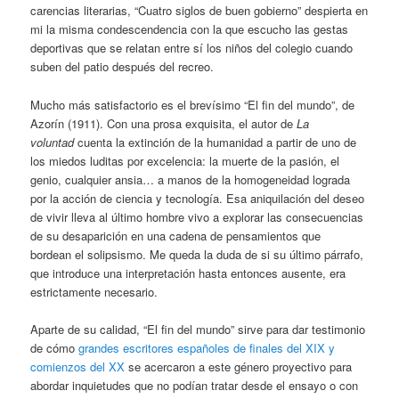
carencias literarias, “Cuatro siglos de buen gobierno” despierta en
mi la misma condescendencia con la que escucho las gestas
deportivas que se relatan entre sí los niños del colegio cuando
suben del patio después del recreo.
Mucho más satisfactorio es el brevísimo “El fin del mundo”, de
Azorín (1911). Con una prosa exquisita, el autor de
La
voluntad
cuenta la extinción de la humanidad a partir de uno de
los miedos luditas por excelencia: la muerte de la pasión, el
genio, cualquier ansia… a manos de la homogeneidad lograda
por la acción de ciencia y tecnología. Esa aniquilación del deseo
de vivir lleva al último hombre vivo a explorar las consecuencias
de su desaparición en una cadena de pensamientos que
bordean el solipsismo. Me queda la duda de si su último párrafo,
que introduce una interpretación hasta entonces ausente, era
estrictamente necesario.
Aparte de su calidad, “El fin del mundo” sirve para dar testimonio
de cómo
grandes escritores españoles de finales del XIX y
comienzos del XX
se acercaron a este género proyectivo para
abordar inquietudes que no podían tratar desde el ensayo o con