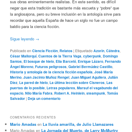
sus obras eminentemente realistas. En este sentido, es difícil
negar que esta tradición es bastante más escueta y “pobre” que
la anglosajona, pero su breve inclusión en la antología sirve para
recordar que aquella España de hace un siglo no fue un campo
baldío para la ciencia ficción.
Sigue leyendo
→
Publicado en
Ciencia Ficción
,
Relatos
|
Etiquetado
Azorín
,
Cátedra
,
César Mallorquí
,
Cuentos de la Tierra Vaga
,
cyberpunk
,
Domingo
Santos
,
El bosque de hielo
,
Elia Barceló
,
Enrique Lázaro
,
Fernando
Ángel Moreno
,
Futuros peligrosos
,
Gabriel Bermúdez Castillo
,
Historia y antología de la ciencia ficción española
,
José María
Merino
,
Juan Jacinto Muñoz Rengel
,
Juan Miguel Aguilera
,
Julián
Díez
,
La pared de hielo
,
La última lección sobre Cisneros
,
Las
puertas de lo posible
,
Letras populares
,
Marsuf el vagabundo del
espacio
,
Nilo María Fabra
,
Robert A. Heinlein
,
steampunk
,
Tomás
Salvador
|
Deja un comentario
COMENTARIOS RECIENTES
Mario Amadas
en
La lluvia amarilla, de Julio Llamazares
Mario Amadas
en
La Jornada del Muerto, de Larry McMurtry