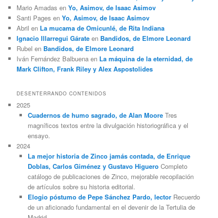
Mario Amadas
en
Yo, Asimov, de Isaac Asimov
Santi Pages
en
Yo, Asimov, de Isaac Asimov
Abril
en
La mucama de Omicunlé, de Rita Indiana
Ignacio Illarregui Gárate
en
Bandidos, de Elmore Leonard
Rubel
en
Bandidos, de Elmore Leonard
Iván Fernández Balbuena
en
La máquina de la eternidad, de
Mark Clifton, Frank Riley y Alex Aspostolides
DESENTERRANDO CONTENIDOS
2025
Cuadernos de humo sagrado, de Alan Moore
Tres
magníficos textos entre la divulgación historiográfica y el
ensayo.
2024
La mejor historia de Zinco jamás contada, de Enrique
Doblas, Carlos Giménez y Gustavo Higuero
Completo
catálogo de publicaciones de Zinco, mejorable recopilación
de artículos sobre su historia editorial.
Elogio póstumo de Pepe Sánchez Pardo, lector
Recuerdo
de un aficionado fundamental en el devenir de la Tertulia de
Madrid.