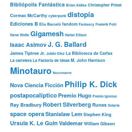
Bibliópolis Fantástica
Christopher Priest
Brian Aldiss
distopía
Cormac McCarthy
cyberpunk
Ediciones B
fandom
Elia Barceló
Fantascy
Frederik Pohl
Gigamesh
Gene Wolfe
Harlan Ellison
J. G. Ballard
Isaac Asimov
James Tiptree Jr.
La Biblioteca de Carfax
Julián Díez
M. John Harrison
La carretera
La Factoría de Ideas
Minotauro
Neuromante
Philip K. Dick
Nova Ciencia Ficción
postapocalíptico
Premio Hugo
Premio Ignotus
Robert Silverberg
Ray Bradbury
Runas
Solaris
space opera
Stanislaw Lem
Stephen King
Ursula K. Le Guin
Valdemar
William Gibson