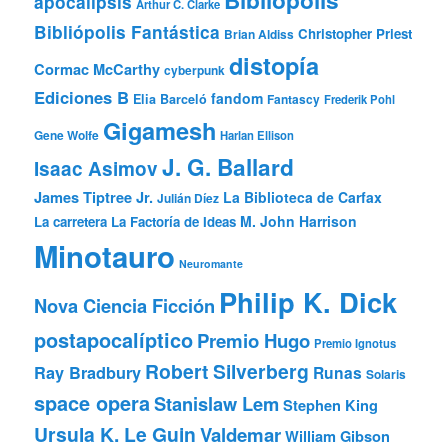
Bibliópolis
apocalipsis
Arthur C. Clarke
Bibliópolis Fantástica
Christopher Priest
Brian Aldiss
distopía
Cormac McCarthy
cyberpunk
Ediciones B
fandom
Elia Barceló
Fantascy
Frederik Pohl
Gigamesh
Gene Wolfe
Harlan Ellison
J. G. Ballard
Isaac Asimov
James Tiptree Jr.
La Biblioteca de Carfax
Julián Díez
M. John Harrison
La carretera
La Factoría de Ideas
Minotauro
Neuromante
Philip K. Dick
Nova Ciencia Ficción
postapocalíptico
Premio Hugo
Premio Ignotus
Robert Silverberg
Ray Bradbury
Runas
Solaris
space opera
Stanislaw Lem
Stephen King
Ursula K. Le Guin
Valdemar
William Gibson