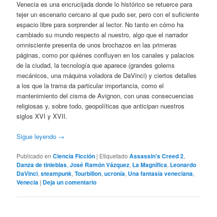
Venecia es una encrucijada donde lo histórico se retuerce para
tejer un escenario cercano al que pudo ser, pero con el suficiente
espacio libre para sorprender al lector. No tanto en cómo ha
cambiado su mundo respecto al nuestro, algo que el narrador
omnisciente presenta de unos brochazos en las primeras
páginas, como por quiénes confluyen en los canales y palacios
de la ciudad, la tecnología que aparece (grandes golems
mecánicos, una máquina voladora de DaVinci) y ciertos detalles
a los que la trama da particular importancia, como el
mantenimiento del cisma de Avignon, con unas consecuencias
religiosas y, sobre todo, geopolíticas que anticipan nuestros
siglos XVI y XVII.
Sigue leyendo
→
Publicado en
Ciencia Ficción
|
Etiquetado
Assassin's Creed 2
,
Danza de tinieblas
,
José Ramón Vázquez
,
La Magnífica
,
Leonardo
DaVinci
,
steampunk
,
Tourbillon
,
ucronía
,
Una fantasía veneciana
,
Venecia
|
Deja un comentario