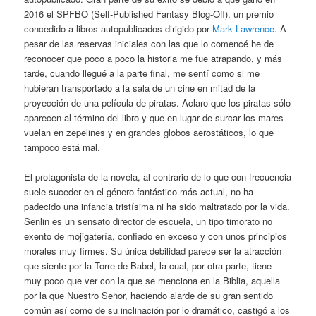
2016 el SPFBO (Self-Published Fantasy Blog-Off), un premio
concedido a libros autopublicados dirigido por
Mark Lawrence
. A
pesar de las reservas iniciales con las que lo comencé he de
reconocer que poco a poco la historia me fue atrapando, y más
tarde, cuando llegué a la parte final, me sentí como si me
hubieran transportado a la sala de un cine en mitad de la
proyección de una película de piratas. Aclaro que los piratas sólo
aparecen al término del libro y que en lugar de surcar los mares
vuelan en zepelines y en grandes globos aerostáticos, lo que
tampoco está mal.
El protagonista de la novela, al contrario de lo que con frecuencia
suele suceder en el género fantástico más actual, no ha
padecido una infancia tristísima ni ha sido maltratado por la vida.
Senlin es un sensato director de escuela, un tipo timorato no
exento de mojigatería, confiado en exceso y con unos principios
morales muy firmes. Su única debilidad parece ser la atracción
que siente por la Torre de Babel, la cual, por otra parte, tiene
muy poco que ver con la que se menciona en la Biblia, aquella
por la que Nuestro Señor, haciendo alarde de su gran sentido
común así como de su inclinación por lo dramático, castigó a los