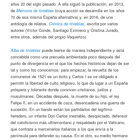
años 20 del siglo pasado. A ella siguió la publicación, en 2013,
de
Memoria de tinieblas
(cuya acción se desarrolla en los años
70 de esa misma España alternativa) y, en 2016, de una
antología de relatos,
Crónica de tinieblas
, escrita por varios
autores (Víctor Conde, Santiago Eximeno y Cristina Jurado,
entre otros, además del propio Vaquerizo).
Alba de tinieblas
puede leerse de manera independiente y está
concebida como una precuela ambientada poco después del
punto de divergencia en el que los hechos históricos dejan de ser
tal y como los conocemos: para empezar, la revuelta de los
comuneros de 1521 es un éxito y Carlos I se ve obligado a
permitir la libertad de culto religioso, lo que da lugar a un España
próspera y tolerante donde conviven cristianos, judíos y
musulmanes. Décadas después, la muerte de su hijo, el rey
Felipe II, en un accidente de caza, desencadena una guerra de
sucesión. En un bando están los partidarios del legítimo
heredero, un infante Don Carlos inestable, desquiciado, defensor
del catolicismo más ultramontano y respaldado por el Vaticano,
que contrata a mercenarios italianos a los que envía a la
península para defender su causa. En el otro, su medio hermano