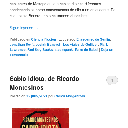
habitantes de Mesopotamia a hablar idiomas diferentes
condenándolos como consecuencia de ello a no entenderse. De
ella Joshia Bancroft sólo ha tomado el nombre.
Sigue leyendo
→
Publicado en
Ciencia Ficción
|
Etiquetado
El ascenso de Senlin
,
Jonathan Swift
,
Josiah Bancroft
,
Los viajes de Gulliver
,
Mark
Lawrence
,
Red Key Books
,
steampunk
,
Torre de Babel
|
Deja un
comentario
Sabio idiota, de Ricardo
1
Montesinos
Posted on
15 julio, 2021
por
Carlos Morgenroth