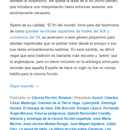
bordean el solipsismo. Me queda la duda de si su último párrafo,
que introduce una interpretación hasta entonces ausente, era
estrictamente necesario.
Aparte de su calidad, “El fin del mundo” sirve para dar testimonio
de cómo
grandes escritores españoles de finales del XIX y
comienzos del XX
se acercaron a este género proyectivo para
abordar inquietudes que no podían tratar desde el ensayo o con
sus obras eminentemente realistas. En este sentido, es difícil
negar que esta tradición es bastante más escueta y “pobre” que
la anglosajona, pero su breve inclusión en la antología sirve para
recordar que aquella España de hace un siglo no fue un campo
baldío para la ciencia ficción.
Sigue leyendo
→
Publicado en
Ciencia Ficción
,
Relatos
|
Etiquetado
Azorín
,
Cátedra
,
César Mallorquí
,
Cuentos de la Tierra Vaga
,
cyberpunk
,
Domingo
Santos
,
El bosque de hielo
,
Elia Barceló
,
Enrique Lázaro
,
Fernando
Ángel Moreno
,
Futuros peligrosos
,
Gabriel Bermúdez Castillo
,
Historia y antología de la ciencia ficción española
,
José María
Merino
,
Juan Jacinto Muñoz Rengel
,
Juan Miguel Aguilera
,
Julián
Díez
,
La pared de hielo
,
La última lección sobre Cisneros
,
Las