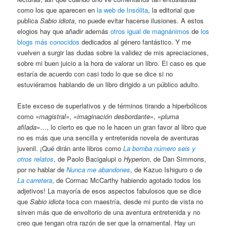
como los que aparecen en
la web de Insólita
, la editorial que
publica
Sabio idiota
, no puede evitar hacerse ilusiones. A estos
elogios hay que añadir además
otros igual de magnánimos
de
los
blogs
más conocidos
dedicados al género fantástico. Y me
vuelven a surgir las dudas sobre la validez de mis apreciaciones,
sobre mi buen juicio a la hora de valorar un libro. El caso es que
estaría de acuerdo con casi todo lo que se dice si no
estuviéramos hablando de un libro dirigido a un público adulto.
Este exceso de superlativos y de términos tirando a hiperbólicos
como «
magistral
», «
imaginación desbordante
», «
pluma
afilada
»…, lo cierto es que no le hacen un gran favor al libro que
no es más que una sencilla y entretenida novela de aventuras
juvenil. ¡Qué dirán ante libros como
La bomba número seis y
otros relatos
, de Paolo Bacigalupi o
Hyperion
, de Dan Simmons,
por no hablar de
Nunca me abandones
, de Kazuo Ishiguro o de
La carretera
, de Cormac McCarthy habiendo agotado todos los
adjetivos! La mayoría de esos aspectos fabulosos que se dice
que
Sabio idiota
toca con maestría, desde mi punto de vista no
sirven más que de envoltorio de una aventura entretenida y no
creo que tengan otra razón de ser que la ornamental. Hay un