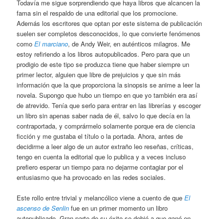
Todavía me sigue sorprendiendo que haya libros que alcancen la
fama sin el respaldo de una editorial que los promocione.
Además los escritores que optan por este sistema de publicación
suelen ser completos desconocidos, lo que convierte fenómenos
como
El marciano
, de Andy Weir, en auténticos milagros. Me
estoy refiriendo a los libros autopublicados. Pero para que un
prodigio de este tipo se produzca tiene que haber siempre un
primer lector, alguien que libre de prejuicios y que sin más
información que la que proporciona la sinopsis se anime a leer la
novela. Supongo que hubo un tiempo en que yo también era así
de atrevido. Tenía que serlo para entrar en las librerías y escoger
un libro sin apenas saber nada de él, salvo lo que decía en la
contraportada, y comprármelo solamente porque era de ciencia
ficción y me gustaba el título o la portada. Ahora, antes de
decidirme a leer algo de un autor extraño leo reseñas, críticas,
tengo en cuenta la editorial que lo publica y a veces incluso
prefiero esperar un tiempo para no dejarme contagiar por el
entusiasmo que ha provocado en las redes sociales.
Este rollo entre trivial y melancólico viene a cuento de que
El
ascenso de Senlin
fue en un primer momento un libro
autopublicado. Gran parte de su éxito se debió a que ganó en