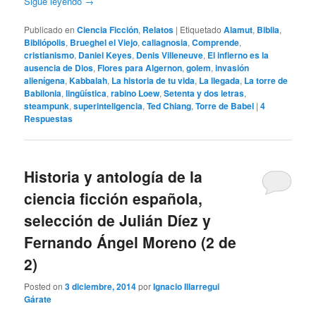
Sigue leyendo
→
Publicado en
Ciencia Ficción
,
Relatos
|
Etiquetado
Alamut
,
Biblia
,
Bibliópolis
,
Brueghel el Viejo
,
caliagnosia
,
Comprende
,
cristianismo
,
Daniel Keyes
,
Denis Villeneuve
,
El infierno es la
ausencia de Dios
,
Flores para Algernon
,
golem
,
invasión
alienígena
,
Kabbalah
,
La historia de tu vida
,
La llegada
,
La torre de
Babilonia
,
lingüística
,
rabino Loew
,
Setenta y dos letras
,
steampunk
,
superinteligencia
,
Ted Chiang
,
Torre de Babel
|
4
Respuestas
Historia y antología de la
ciencia ficción española,
selección de Julián Díez y
Fernando Ángel Moreno (2 de
2)
Posted on
3 diciembre, 2014
por
Ignacio Illarregui
Gárate