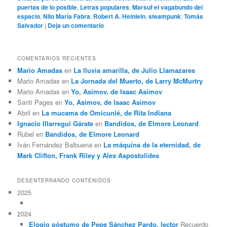
puertas de lo posible
,
Letras populares
,
Marsuf el vagabundo del
espacio
,
Nilo María Fabra
,
Robert A. Heinlein
,
steampunk
,
Tomás
Salvador
|
Deja un comentario
COMENTARIOS RECIENTES
Mario Amadas
en
La lluvia amarilla, de Julio Llamazares
Mario Amadas
en
La Jornada del Muerto, de Larry McMurtry
Mario Amadas
en
Yo, Asimov, de Isaac Asimov
Santi Pages
en
Yo, Asimov, de Isaac Asimov
Abril
en
La mucama de Omicunlé, de Rita Indiana
Ignacio Illarregui Gárate
en
Bandidos, de Elmore Leonard
Rubel
en
Bandidos, de Elmore Leonard
Iván Fernández Balbuena
en
La máquina de la eternidad, de
Mark Clifton, Frank Riley y Alex Aspostolides
DESENTERRANDO CONTENIDOS
2025
2024
Elogio póstumo de Pepe Sánchez Pardo, lector
Recuerdo