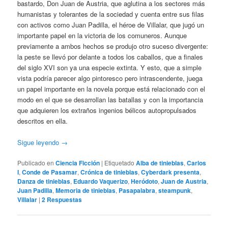
bastardo, Don Juan de Austria, que aglutina a los sectores más
humanistas y tolerantes de la sociedad y cuenta entre sus filas
con activos como Juan Padilla, el héroe de Villalar, que jugó un
importante papel en la victoria de los comuneros. Aunque
previamente a ambos hechos se produjo otro suceso divergente:
la peste se llevó por delante a todos los caballos, que a finales
del siglo XVI son ya una especie extinta. Y esto, que a simple
vista podría parecer algo pintoresco pero intrascendente, juega
un papel importante en la novela porque está relacionado con el
modo en el que se desarrollan las batallas y con la importancia
que adquieren los extraños ingenios bélicos autopropulsados
descritos en ella.
Sigue leyendo
→
Publicado en
Ciencia Ficción
|
Etiquetado
Alba de tinieblas
,
Carlos
I
,
Conde de Pasamar
,
Crónica de tinieblas
,
Cyberdark presenta
,
Danza de tinieblas
,
Eduardo Vaquerizo
,
Heródoto
,
Juan de Austria
,
Juan Padilla
,
Memoria de tinieblas
,
Pasapalabra
,
steampunk
,
Villalar
|
2
Respuestas