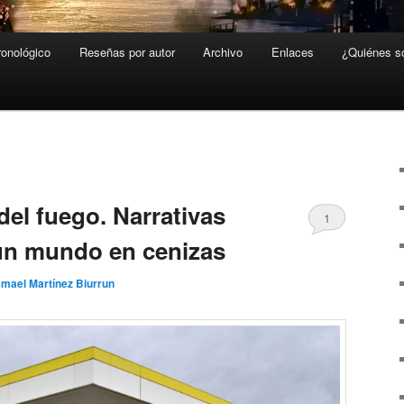
ronológico
Reseñas por autor
Archivo
Enlaces
¿Quiénes 
A
el fuego. Narrativas
1
un mundo en cenizas
smael Martínez Biurrun