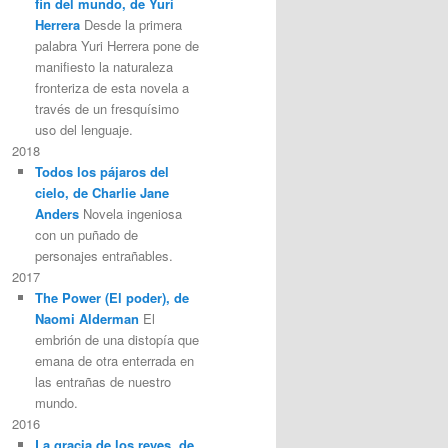
fin del mundo, de Yuri
Herrera
Desde la primera
palabra Yuri Herrera pone de
manifiesto la naturaleza
fronteriza de esta novela a
través de un fresquísimo
uso del lenguaje.
2018
Todos los pájaros del
cielo, de Charlie Jane
Anders
Novela ingeniosa
con un puñado de
personajes entrañables.
2017
The Power (El poder), de
Naomi Alderman
El
embrión de una distopía que
emana de otra enterrada en
las entrañas de nuestro
mundo.
2016
La gracia de los reyes, de