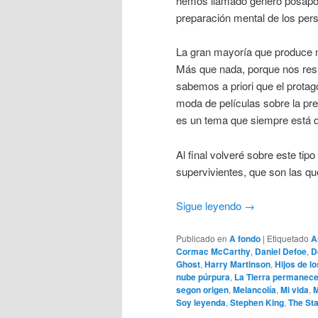
hemos llamado género posapocal
preparación mental de los pers
La gran mayoría que produce nu
Más que nada, porque nos resul
sabemos a priori que el prota
moda de películas sobre la pr
es un tema que siempre está d
Al final volveré sobre este tipo
supervivientes, que son las q
Sigue leyendo
→
Publicado en
A fondo
|
Etiquetado
A
Cormac McCarthy
,
Daniel Defoe
,
D
Ghost
,
Harry Martinson
,
Hijos de l
nube púrpura
,
La Tierra permanec
segon origen
,
Melancolía
,
Mi vida
,
M
Soy leyenda
,
Stephen King
,
The St