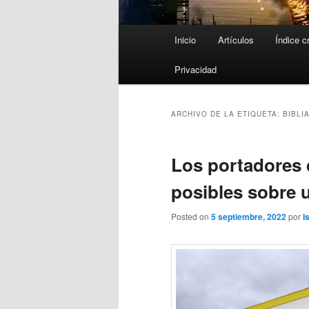
Menú
Inicio
Artículos
Índice c
principal
Privacidad
ARCHIVO DE LA ETIQUETA:
BIBLI
Los portadores d
posibles sobre 
Posted on
5 septiembre, 2022
por
I