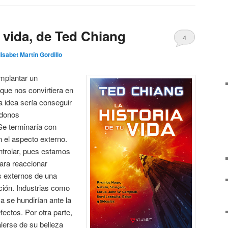
u vida, de Ted Chiang
4
lisabet Martín Gordillo
implantar un
 que nos convirtiera en
a idea sería conseguir
ndonos
Se terminaría con
n el aspecto externo.
ntrolar, pues estamos
ara reaccionar
s externos de una
ción. Industrias como
ica se hundirían ante la
fectos. Por otra parte,
alerse de su belleza