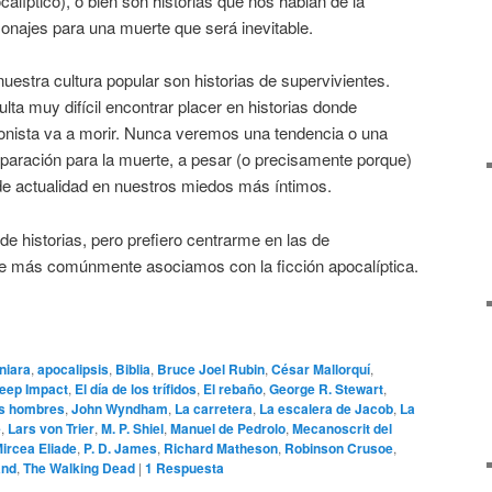
íptico), o bien son historias que nos hablan de la
onajes para una muerte que será inevitable.
estra cultura popular son historias de supervivientes.
ta muy difícil encontrar placer en historias donde
gonista va a morir. Nunca veremos una tendencia o una
eparación para la muerte, a pesar (o precisamente porque)
e actualidad en nuestros miedos más íntimos.
 de historias, pero prefiero centrarme en las de
ue más comúnmente asociamos con la ficción apocalíptica.
niara
,
apocalipsis
,
Biblia
,
Bruce Joel Rubin
,
César Mallorquí
,
eep Impact
,
El día de los trífidos
,
El rebaño
,
George R. Stewart
,
os hombres
,
John Wyndham
,
La carretera
,
La escalera de Jacob
,
La
e
,
Lars von Trier
,
M. P. Shiel
,
Manuel de Pedrolo
,
Mecanoscrit del
ircea Eliade
,
P. D. James
,
Richard Matheson
,
Robinson Crusoe
,
and
,
The Walking Dead
|
1
Respuesta