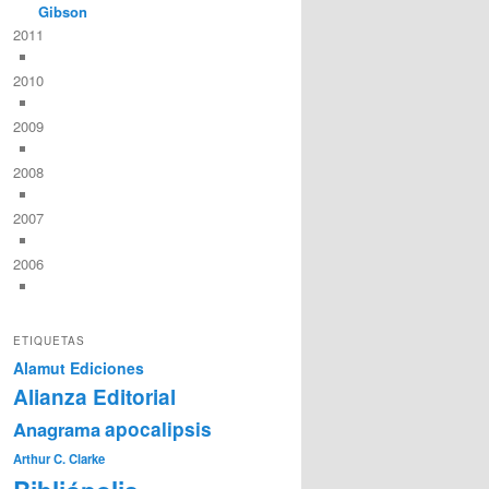
Gibson
2011
2010
2009
2008
2007
2006
ETIQUETAS
Alamut Ediciones
Alianza Editorial
Anagrama
apocalipsis
Arthur C. Clarke