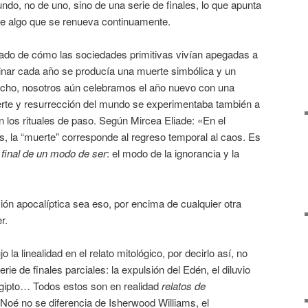
ndo, no de uno, sino de una serie de finales, lo que apunta
, de algo que se renueva continuamente.
ado de cómo las sociedades primitivas vivían apegadas a
erminar cada año se producía una muerte simbólica y un
echo, nosotros aún celebramos el año nuevo con una
rte y resurrección del mundo se experimentaba también a
en los rituales de paso. Según Mircea Eliade: «En el
cos, la “muerte” corresponde al regreso temporal al caos. Es
l
final de un modo de ser
: el modo de la ignorancia y la
ción apocalíptica sea eso, por encima de cualquier otra
r.
jo la linealidad en el relato mitológico, por decirlo así, no
erie de finales parciales: la expulsión del Edén, el diluvio
 Egipto… Todos estos son en realidad
relatos de
 Noé no se diferencia de Isherwood Williams, el