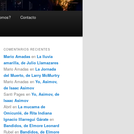
somos?
Contacto
COMENTARIOS RECIENTES
Mario Amadas
en
La lluvia
amarilla, de Julio Llamazares
Mario Amadas
en
La Jornada
del Muerto, de Larry McMurtry
Mario Amadas
en
Yo, Asimov,
de Isaac Asimov
Santi Pages
en
Yo, Asimov, de
Isaac Asimov
Abril
en
La mucama de
Omicunlé, de Rita Indiana
Ignacio Illarregui Gárate
en
Bandidos, de Elmore Leonard
Rubel
en
Bandidos, de Elmore