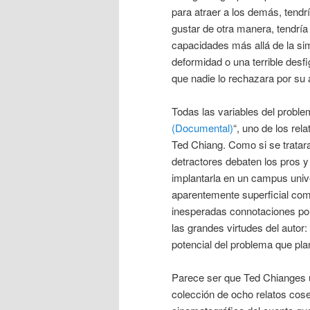
para atraer a los demás, tendr
gustar de otra manera, tendría 
capacidades más allá de la sim
deformidad o una terrible desf
que nadie lo rechazara por su 
Todas las variables del proble
(Documental)
“, uno de los re
Ted Chiang. Como si se tratara
detractores debaten los pros y
implantarla en un campus unive
aparentemente superficial como
inesperadas connotaciones polí
las grandes virtudes del autor:
potencial del problema que pla
Parece ser que Ted Chianges un
colección de ocho relatos cos