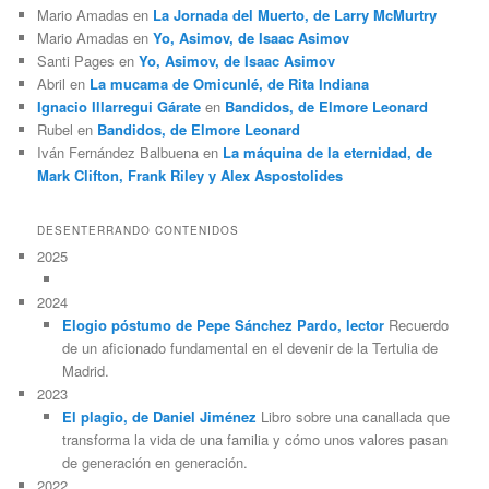
Mario Amadas
en
La Jornada del Muerto, de Larry McMurtry
Mario Amadas
en
Yo, Asimov, de Isaac Asimov
Santi Pages
en
Yo, Asimov, de Isaac Asimov
Abril
en
La mucama de Omicunlé, de Rita Indiana
Ignacio Illarregui Gárate
en
Bandidos, de Elmore Leonard
Rubel
en
Bandidos, de Elmore Leonard
Iván Fernández Balbuena
en
La máquina de la eternidad, de
Mark Clifton, Frank Riley y Alex Aspostolides
DESENTERRANDO CONTENIDOS
2025
2024
Elogio póstumo de Pepe Sánchez Pardo, lector
Recuerdo
de un aficionado fundamental en el devenir de la Tertulia de
Madrid.
2023
El plagio, de Daniel Jiménez
Libro sobre una canallada que
transforma la vida de una familia y cómo unos valores pasan
de generación en generación.
2022