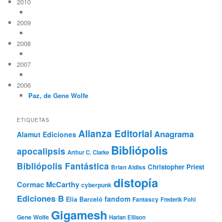
2010
2009
2008
2007
2006
Paz, de Gene Wolfe
ETIQUETAS
Alianza Editorial
Anagrama
Alamut Ediciones
Bibliópolis
apocalipsis
Arthur C. Clarke
Bibliópolis Fantástica
Christopher Priest
Brian Aldiss
distopía
Cormac McCarthy
cyberpunk
Ediciones B
fandom
Elia Barceló
Fantascy
Frederik Pohl
Gigamesh
Gene Wolfe
Harlan Ellison