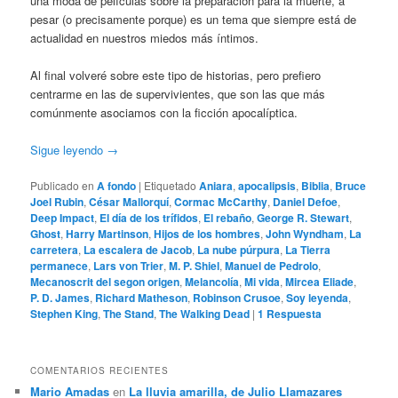
una moda de películas sobre la preparación para la muerte, a
pesar (o precisamente porque) es un tema que siempre está de
actualidad en nuestros miedos más íntimos.
Al final volveré sobre este tipo de historias, pero prefiero
centrarme en las de supervivientes, que son las que más
comúnmente asociamos con la ficción apocalíptica.
Sigue leyendo
→
Publicado en
A fondo
|
Etiquetado
Aniara
,
apocalipsis
,
Biblia
,
Bruce
Joel Rubin
,
César Mallorquí
,
Cormac McCarthy
,
Daniel Defoe
,
Deep Impact
,
El día de los trífidos
,
El rebaño
,
George R. Stewart
,
Ghost
,
Harry Martinson
,
Hijos de los hombres
,
John Wyndham
,
La
carretera
,
La escalera de Jacob
,
La nube púrpura
,
La Tierra
permanece
,
Lars von Trier
,
M. P. Shiel
,
Manuel de Pedrolo
,
Mecanoscrit del segon origen
,
Melancolía
,
Mi vida
,
Mircea Eliade
,
P. D. James
,
Richard Matheson
,
Robinson Crusoe
,
Soy leyenda
,
Stephen King
,
The Stand
,
The Walking Dead
|
1
Respuesta
COMENTARIOS RECIENTES
Mario Amadas
en
La lluvia amarilla, de Julio Llamazares