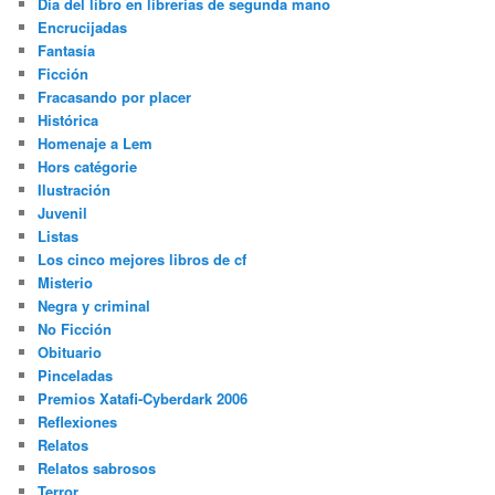
Día del libro en librerías de segunda mano
Encrucijadas
Fantasía
Ficción
Fracasando por placer
Histórica
Homenaje a Lem
Hors catégorie
Ilustración
Juvenil
Listas
Los cinco mejores libros de cf
Misterio
Negra y criminal
No Ficción
Obituario
Pinceladas
Premios Xatafi-Cyberdark 2006
Reflexiones
Relatos
Relatos sabrosos
Terror