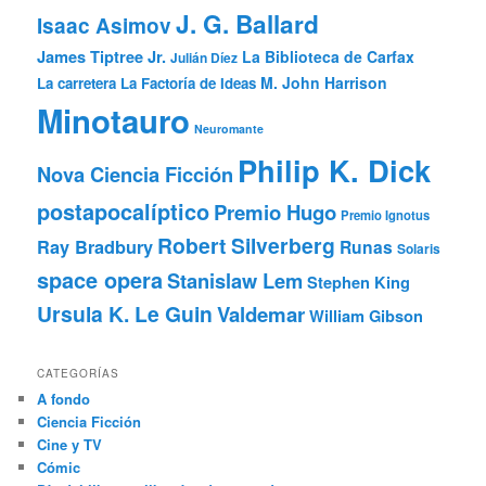
J. G. Ballard
Isaac Asimov
James Tiptree Jr.
La Biblioteca de Carfax
Julián Díez
M. John Harrison
La carretera
La Factoría de Ideas
Minotauro
Neuromante
Philip K. Dick
Nova Ciencia Ficción
postapocalíptico
Premio Hugo
Premio Ignotus
Robert Silverberg
Ray Bradbury
Runas
Solaris
space opera
Stanislaw Lem
Stephen King
Ursula K. Le Guin
Valdemar
William Gibson
CATEGORÍAS
A fondo
Ciencia Ficción
Cine y TV
Cómic