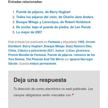
Entradas relacionadas:
Puente de pájaros, de Barry Hughart
Todos los pájaros del cielo, de Charlie Jane Anders
Bosque Mitago y Lavondyss, de Robert Holdstock
De noche, bajo el puente de piedra, de Leo Perutz
Lo mejor de 2007
Esta entrada fue publicada en
Fantasía
y etiquetada
1985
,
Avram
Davidson
,
Barry Hughart
,
Bosque Mitago
,
Buey Número Diez
,
China
,
Clásico o polvoriento 2021
,
humor
,
Li Kao
,
picaresca
,
Premio Mundial de Fantasía
,
Puente de pájaros
,
romance de los
Tres Reinos
,
The Phoenix And The Mirror
por
Ignacio Illarregui
Gárate
. Guarda
enlace permanente
.
Deja una respuesta
Tu dirección de correo electrónico no será publicada.
Los
*
campos obligatorios están marcados con