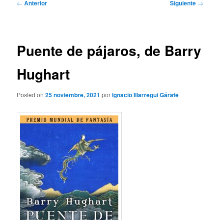
Navegación
←
Anterior
Siguiente
→
de
entradas
Puente de pájaros, de Barry
Hughart
Posted on
25 noviembre, 2021
por
Ignacio Illarregui Gárate