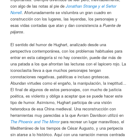
con algo de las notas al pie de
Jonathan Strange y el Señor
Norrell
. Afortunadamente se vislumbra un gran cuadro en
construcción con los lugares, las leyendas, los personajes y
esas vidas contadas que atan y dan consistencia a
Puente de
pájaros
.
El sentido del humor de Hughart, analizado desde una
perspectiva contemporánea, con los problemas habituales para
entrar en esta categoría si no hay conexión, puede dar más de
una patada a los que afrontan las lecturas con el lapicero rojo. La
iconoclastia lleva a que muchos personajes tengan
connotaciones negativas, patéticas e incluso grotescas.
Abundan virtudes como el engaño, la manipulación, la ineptitud…
El final de algunos de estos personajes, con mucho de justicia
poética, es violento y obliga a aceptar que se puede hacer este
tipo de humor. Asimismo, Hughart participa de una visión
heterodoxa de esa China medieval. Una reconstrucción con
herramientas muy parecidas a la que Avram Davidson utilizó en
The Phoenix and The Mirror
para recrear un lugar maravilloso, el
Mediterráneo de los tiempos de César Augusto, y una peripecia
sin atarse a lo histórico. Aquí con una narración menos centrada