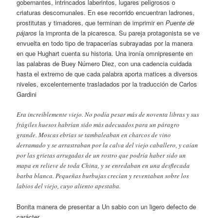
gobernantes, intrincados laberintos, lugares peligrosos o
criaturas descomunales. En ese recorrido encuentran ladrones,
prostitutas y timadores, que terminan de imprimir en
Puente de
pájaros
la impronta de la picaresca. Su pareja protagonista se ve
envuelta en todo tipo de trapacerías subrayadas por la manera
en que Hughart cuenta su historia. Una ironía omnipresente en
las palabras de Buey Número Diez, con una cadencia cuidada
hasta el extremo de que cada palabra aporta matices a diversos
niveles, excelentemente trasladados por la traducción de Carlos
Gardini
Era increíblemente viejo. No podía pesar más de noventa libras y sus
frágiles huesos habrían sido más adecuados para un páragro
grande. Moscas ebrias se tambaleaban en charcos de vino
derramado y se arrastraban por la calva del viejo caballero, y caían
por las grietas arrugadas de un rostro que podría haber sido un
mapa en relieve de toda China, y se enredaban en una desflecada
barba blanca. Pequeñas burbujas crecían y reventaban sobre los
labios del viejo, cuyo aliento apestaba.
Bonita manera de presentar a Un sabio con un ligero defecto de
carácter