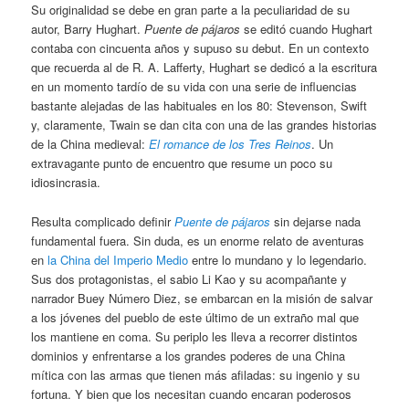
Su originalidad se debe en gran parte a la peculiaridad de su
autor, Barry Hughart.
Puente de pájaros
se editó cuando Hughart
contaba con cincuenta años y supuso su debut. En un contexto
que recuerda al de R. A. Lafferty, Hughart se dedicó a la escritura
en un momento tardío de su vida con una serie de influencias
bastante alejadas de las habituales en los 80: Stevenson, Swift
y, claramente, Twain se dan cita con una de las grandes historias
de la China medieval:
El romance de los Tres Reinos
. Un
extravagante punto de encuentro que resume un poco su
idiosincrasia.
Resulta complicado definir
Puente de pájaros
sin dejarse nada
fundamental fuera. Sin duda, es un enorme relato de aventuras
en
la China del Imperio Medio
entre lo mundano y lo legendario.
Sus dos protagonistas, el sabio Li Kao y su acompañante y
narrador Buey Número Diez, se embarcan en la misión de salvar
a los jóvenes del pueblo de este último de un extraño mal que
los mantiene en coma. Su periplo les lleva a recorrer distintos
dominios y enfrentarse a los grandes poderes de una China
mítica con las armas que tienen más afiladas: su ingenio y su
fortuna. Y bien que los necesitan cuando encaran poderosos