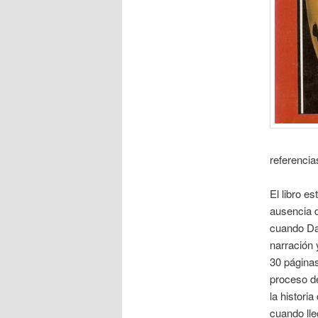
referencia
El libro e
ausencia 
cuando Da
narración 
30 páginas
proceso de
la histori
cuando ll