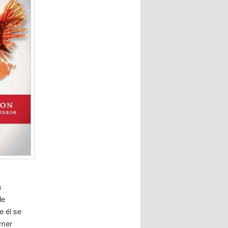
s
de
e él se
imer