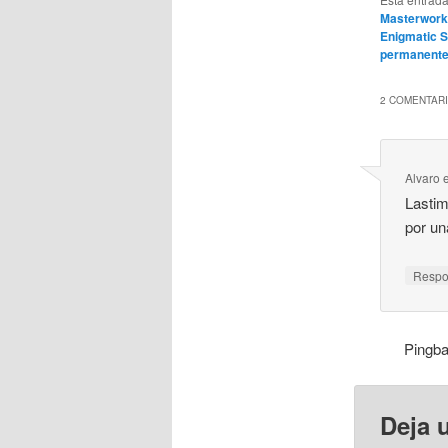
Masterwor
Enigmatic 
permanent
2 COMENTARI
Alvaro
Lastim
por un
Resp
Pingb
Deja 