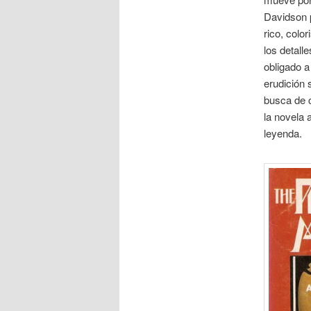
Davidson p
rico, colo
los detall
obligado a
erudición 
busca de c
la novela 
leyenda.