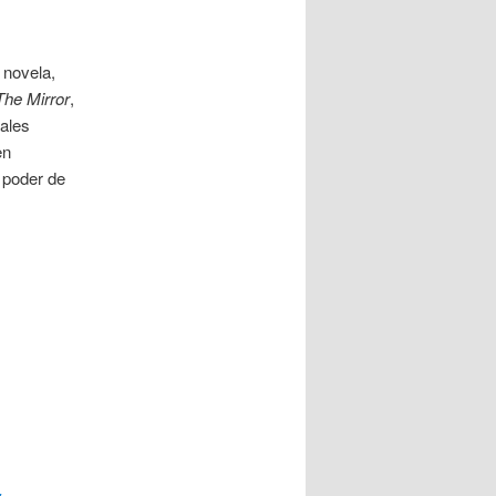
 novela,
he Mirror
,
vales
en
l poder de
y