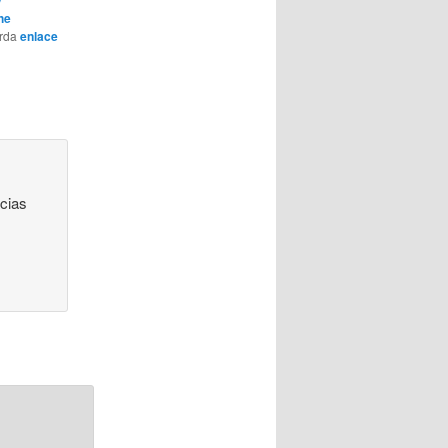
he
arda
enlace
cias