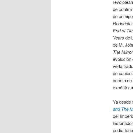
revolotean
de confirm
de un hipo
Roderick
d
End of Ti
Years
de L
de M. Joh
The Mirror
evolución 
verla trad
de pacienc
cuenta de 
excéntrica
Ya desde 
and The M
del Imperi
historiado
podía tene