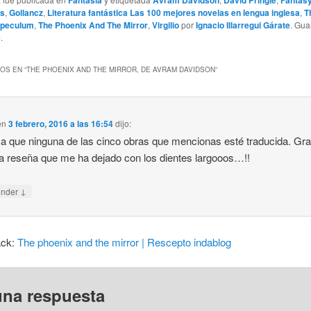
ks
,
Gollancz
,
Literatura fantástica Las 100 mejores novelas en lengua inglesa
,
T
Speculum
,
The Phoenix And The Mirror
,
Virgilio
por
Ignacio Illarregui Gárate
. Gu
e
.
OS EN “
THE PHOENIX AND THE MIRROR, DE AVRAM DAVIDSON
”
en
3 febrero, 2016 a las 16:54
dijo:
a que ninguna de las cinco obras que mencionas esté traducida. Gra
a reseña que me ha dejado con los dientes largooos…!!
↓
onder
ack:
The phoenix and the mirror | Rescepto indablog
una respuesta