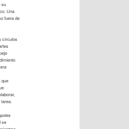
 su
ico. Una
o fuera de
s círculos
artes
pejo
dimiento
mera
a que
ue
laborar,
 tarea.
ápoles
l se
 mientras