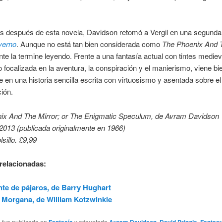
os después de esta novela, Davidson retomó a Vergil en una segunda
Averno
. Aunque no está tan bien considerada como
The Phoenix And T
e la termine leyendo. Frente a una fantasía actual con tintes medie
focalizada en la aventura, la conspiración y el manierismo, viene bi
 en una historia sencilla escrita con virtuosismo y asentada sobre e
ción.
ix And The Mirror; or The Enigmatic Speculum, de Avram Davidson
2013 (publicada originalmente en 1966)
sillo. £9,99
relacionadas:
te de pájaros, de Barry Hughart
 Morgana, de William Kotzwinkle
a fue publicada en
Fantasía
y etiquetada
Avram Davidson
,
David Pringle
,
Fantas