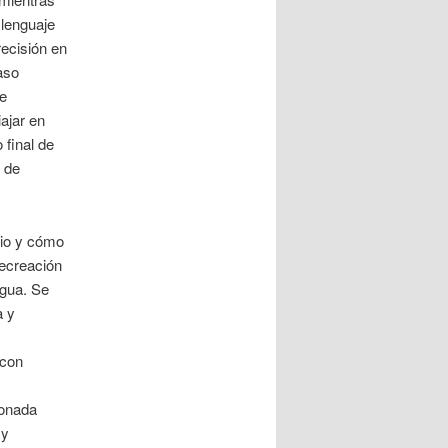
 lenguaje
recisión en
aso
de
ajar en
 final de
s de
rio y cómo
recreación
igua. Se
a y
 con
ionada
 y