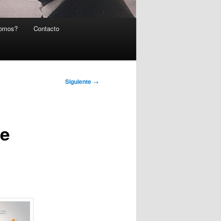
somos?
Contacto
Siguiente
→
de