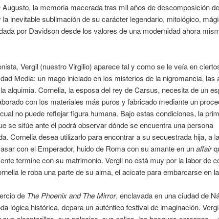
e Augusto, la memoria macerada tras mil años de descomposición de
 la inevitable sublimación de su carácter legendario, mitológico, mág
rdada por Davidson desde los valores de una modernidad ahora mism
nista, Vergil (nuestro Virgilio) aparece tal y como se le veía en cierto
dad Media: un mago iniciado en los misterios de la nigromancia, las 
la alquimia. Cornelia, la esposa del rey de Carsus, necesita de un es
aborado con los materiales más puros y fabricado mediante un proce
 cual no puede reflejar figura humana. Bajo estas condiciones, la pri
e se sitúe ante él podrá observar dónde se encuentra una persona
a. Cornelia desea utilizarlo para encontrar a su secuestrada hija, a l
casar con el Emperador, huido de Roma con su amante en un
affair
q
nte termine con su matrimonio. Vergil no está muy por la labor de co
rnelia le roba una parte de su alma, el acicate para embarcarse en la
tercio de
The Phoenix and The Mirror
, enclavada en una ciudad de N
oda lógica histórica, depara un auténtico festival de imaginación. Vergi
sus alcantarillas, sus palacios, sus calles, los bosques cercanos…