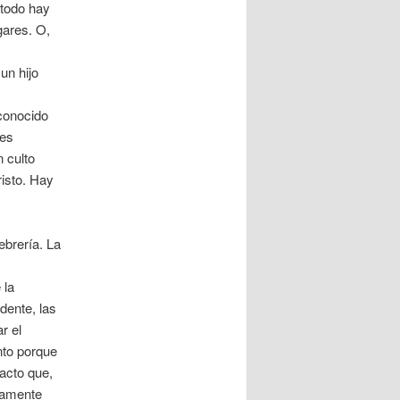
 todo hay
gares. O,
un hijo
conocido
 es
n culto
risto. Hay
ebrería. La
 la
dente, las
r el
nto porque
 acto que,
damente