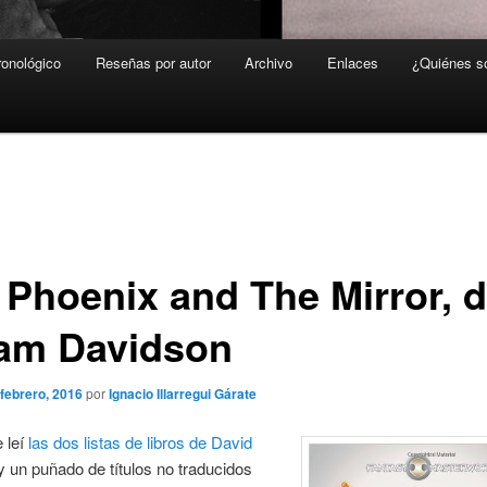
ronológico
Reseñas por autor
Archivo
Enlaces
¿Quiénes 
 Phoenix and The Mirror, 
am Davidson
 febrero, 2016
por
Ignacio Illarregui Gárate
 leí
las dos listas de libros de David
 un puñado de títulos no traducidos