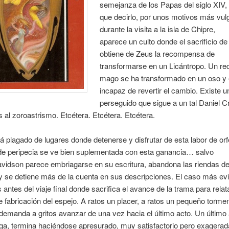
semejanza de los Papas del siglo XIV,
que decirlo, por unos motivos más vul
durante la visita a la isla de Chipre,
aparece un culto donde el sacrificio de 
obtiene de Zeus la recompensa de
transformarse en un Licántropo. Un re
mago se ha transformado en un oso y
incapaz de revertir el cambio. Existe u
perseguido que sigue a un tal Daniel C
s al zoroastrismo. Etcétera. Etcétera. Etcétera.
stá plagado de lugares donde detenerse y disfrutar de esta labor de orf
de peripecia se ve bien suplementada con esta ganancia… salvo
vidson parece embriagarse en su escritura, abandona las riendas de
y se detiene más de la cuenta en sus descripciones. El caso más evi
 antes del viaje final donde sacrifica el avance de la trama para relata
 fabricación del espejo. A ratos un placer, a ratos un pequeño torme
a demanda a gritos avanzar de una vez hacia el último acto. Un último
ega, termina haciéndose apresurado, muy satisfactorio pero exagera