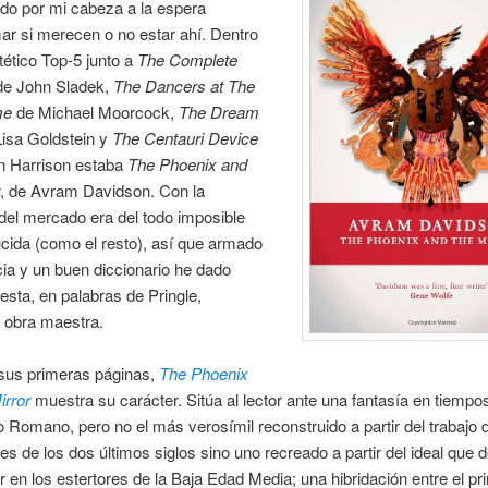
do por mi cabeza a la espera
ar si merecen o no estar ahí. Dentro
tético Top-5 junto a
The Complete
e John Sladek,
The Dancers at The
me
de Michael Moorcock,
The Dream
isa Goldstein y
The Centauri Device
n Harrison estaba
The Phoenix and
, de Avram Davidson. Con la
del mercado era del todo imposible
ucida (como el resto), así que armado
ia y un buen diccionario he dado
esta, en palabras de Pringle,
 obra maestra.
sus primeras páginas,
The Phoenix
irror
muestra su carácter. Sitúa al lector ante una fantasía en tiempo
o Romano, pero no el más verosímil reconstruido a partir del trabajo 
res de los dos últimos siglos sino uno recreado a partir del ideal que d
r en los estertores de la Baja Edad Media; una hibridación entre el pr