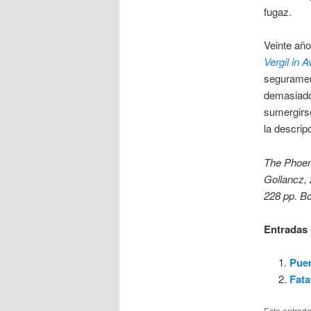
fugaz.
Veinte añ
Vergil in 
segurament
demasiado 
sumergirse
la descrip
The Phoen
Gollancz, 
228 pp. Bol
Entradas 
Puen
Fata
Esta entrad