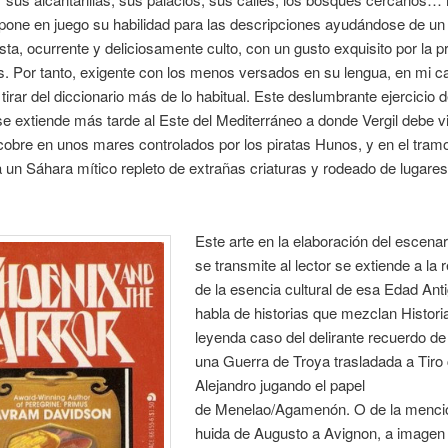
one en juego su habilidad para las descripciones ayudándose de un
rista, ocurrente y deliciosamente culto, con un gusto exquisito por la p
es. Por tanto, exigente con los menos versados en su lengua, en mi c
 tirar del diccionario más de lo habitual. Este deslumbrante ejercicio 
se extiende más tarde al Este del Mediterráneo a donde Vergil debe vi
obre en unos mares controlados por los piratas Hunos, y en el tramo
a un Sáhara mítico repleto de extrañas criaturas y rodeado de lugare
Este arte en la elaboración del escena
se transmite al lector se extiende a la 
de la esencia cultural de esa Edad Ant
habla de historias que mezclan Histori
leyenda caso del delirante recuerdo de
una Guerra de Troya trasladada a Tiro
Alejandro jugando el papel
de Menelao/Agamenón. O de la menc
huida de Augusto a Avignon, a imagen