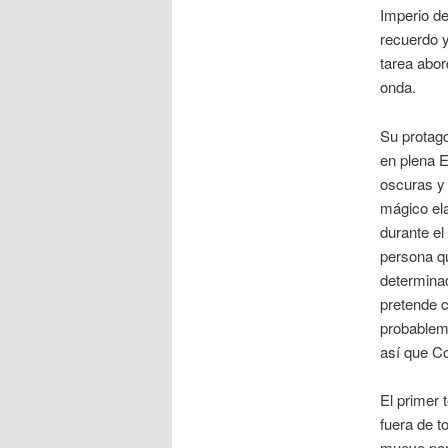
Imperio d
recuerdo y
tarea abo
onda.
Su protago
en plena E
oscuras y 
mágico el
durante el
persona qu
determinad
pretende 
probableme
así que Co
El primer 
fuera de t
mueve por 