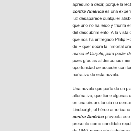
apresuro a decir, porque la lec
contra América
es una experi
luz desaparece cualquier atisb
que uno no ha leído y triunfa 
del descubrimiento. A la vista
que nos ha entregado Philip Ro
de Riquer sobre la inmortal cr
nunca el Quijote, para poder d
pues gracias al desconocimient
oportunidad de acceder con to
narrativo de esta novela.
Una novela que parte de un plan
alternativa, que tiene algunas
en una circunstancia no demasi
Lindbergh, el héroe americano 
contra América
proyecta ese 
presenta como candidato repub
de 1940, vence arrolladoramen