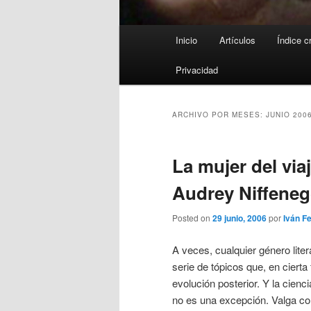
Menú
Inicio
Artículos
Índice c
principal
Privacidad
ARCHIVO POR MESES:
JUNIO 200
La mujer del via
Audrey Niffeneg
Posted on
29 junio, 2006
por
Iván F
A veces, cualquier género lite
serie de tópicos que, en cierta
evolución posterior. Y la cienci
no es una excepción. Valga c