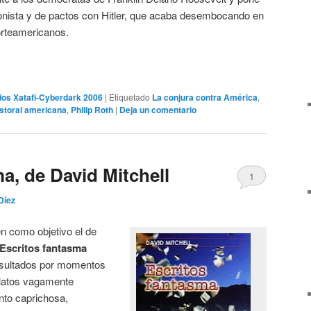
cionista y de pactos con Hitler, que acaba desembocando en
orteamericanos.
os Xatafi-Cyberdark 2006
|
Etiquetado
La conjura contra América
,
storal americana
,
Philip Roth
|
Deja un comentario
a, de David Mitchell
1
Díez
n como objetivo el de
Escritos fantasma
resultados por momentos
relatos vagamente
nto caprichosa,