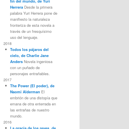
fin del mundo, de Yuri
Herrera
Desde la primera
palabra Yuri Herrera pone de
manifiesto la naturaleza
fronteriza de esta novela a
través de un fresquísimo
uso del lenguaje.
2018
Todos los pájaros del
cielo, de Charlie Jane
Anders
Novela ingeniosa
con un puñado de
personajes entrañables.
2017
The Power (El poder), de
Naomi Alderman
El
embrión de una distopía que
emana de otra enterrada en
las entrañas de nuestro
mundo.
2016
La gracia de los reyes, de