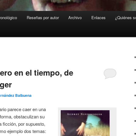
ronológico
Reseñas por autor
Archivo
Enlaces
¿Quiénes 
6
jero en el tiempo, de
ger
ernández Balbuena
rario parece caer en una
 forma, obstaculizan su
a ficción, por supuesto,
omo ejemplo dos temas: