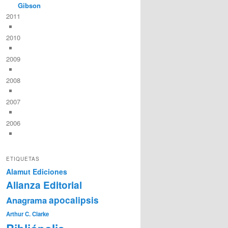
Gibson
2011
2010
2009
2008
2007
2006
ETIQUETAS
Alamut Ediciones
Alianza Editorial
Anagrama
apocalipsis
Arthur C. Clarke