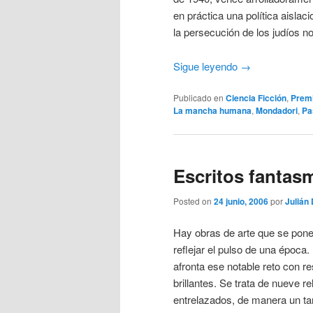
en práctica una política aisla
la persecución de los judíos n
Sigue leyendo
→
Publicado en
Ciencia Ficción
,
Premi
La mancha humana
,
Mondadori
,
Pa
Escritos fantasm
Posted on
24 junio, 2006
por
Julián 
Hay obras de arte que se pone
reflejar el pulso de una época.
afronta ese notable reto con 
brillantes. Se trata de nueve 
entrelazados, de manera un ta