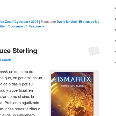
os Xatafi-Cyberdark 2006
|
Etiquetado
David Mitchell
,
El atlas de las
itten
,
Tropismos
|
1
Respuesta
uce Sterling
o García
rpunk
en su toma de
 es que, en general, es un
 de oídas o por su
ico y superficial, en
ular como el cine, la
sa. Problema agudizado
e muchas obras tardías o
rcial de un subgénero