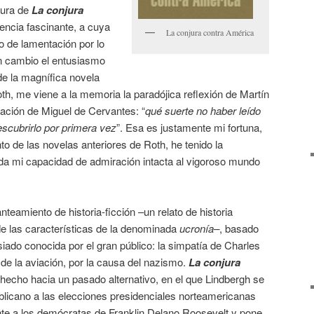
tura de
La conjura
encia fascinante, a cuya
La conjura contra América
o de lamentación por lo
en cambio el entusiasmo
 de la magnífica novela
th, me viene a la memoria la paradójica reflexión de Martín
eación de Miguel de Cervantes: “
qué suerte no haber leído
escubrirlo por primera vez
”. Esa es justamente mi fortuna,
o de las novelas anteriores de Roth, he tenido la
da mi capacidad de admiración intacta al vigoroso mundo
teamiento de historia-ficción –un relato de historia
 de las características de la denominada
ucronía–
, basado
ado conocida por el gran público: la simpatía de Charles
de la aviación, por la causa del nazismo.
La conjura
hecho hacia un pasado alternativo, en el que Lindbergh se
licano a las elecciones presidenciales norteamericanas
te a los demócratas de Franklin Delano Roosevelt y pone