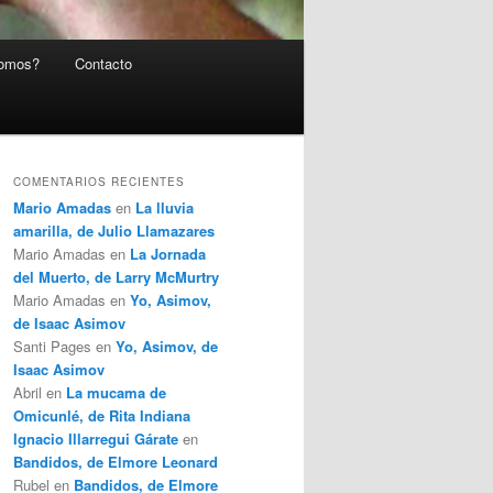
somos?
Contacto
COMENTARIOS RECIENTES
Mario Amadas
en
La lluvia
amarilla, de Julio Llamazares
Mario Amadas
en
La Jornada
del Muerto, de Larry McMurtry
Mario Amadas
en
Yo, Asimov,
de Isaac Asimov
Santi Pages
en
Yo, Asimov, de
Isaac Asimov
Abril
en
La mucama de
Omicunlé, de Rita Indiana
Ignacio Illarregui Gárate
en
Bandidos, de Elmore Leonard
Rubel
en
Bandidos, de Elmore