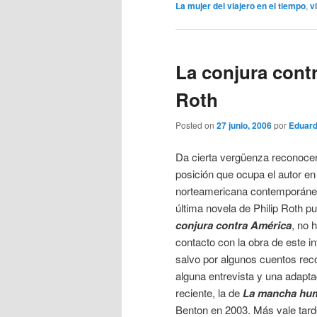
La mujer del viajero en el tiempo
,
v
La conjura contr
Roth
Posted on
27 junio, 2006
por
Eduard
Da cierta vergüenza reconocer
posición que ocupa el autor en l
norteamericana contemporánea,
última novela de Philip Roth 
conjura contra América
, no 
contacto con la obra de este in
salvo por algunos cuentos rec
alguna entrevista y una adapt
reciente, la de
La mancha hu
Benton en 2003. Más vale tar