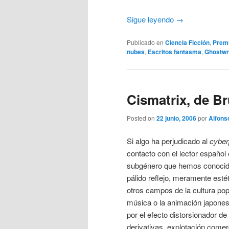
Sigue leyendo
→
Publicado en
Ciencia Ficción
,
Premi
nubes
,
Escritos fantasma
,
Ghostwr
Cismatrix, de Br
Posted on
22 junio, 2006
por
Alfons
Si algo ha perjudicado al
cybe
contacto con el lector español
subgénero que hemos conocido
pálido reflejo, meramente estét
otros campos de la cultura pop
música o la animación japone
por el efecto distorsionador d
derivativas, explotación come