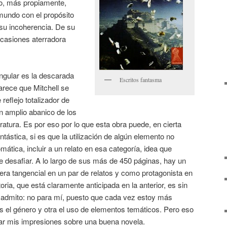
–o, más propiamente,
 mundo con el propósito
 su incoherencia. De su
ocasiones aterradora
ingular es la descarada
Escritos fantasma
arece que Mitchell se
reflejo totalizador de
un amplio abanico de los
ratura. Es por eso por lo que esta obra puede, en cierta
tástica, si es que la utilización de algún elemento no
ática, incluir a un relato en esa categoría, idea que
e desafiar. A lo largo de sus más de 450 páginas, hay un
a tangencial en un par de relatos y como protagonista en
oria, que está claramente anticipada en la anterior, es sin
o admito: no para mí, puesto que cada vez estoy más
 el género y otra el uso de elementos temáticos. Pero eso
 dar mis impresiones sobre una buena novela.