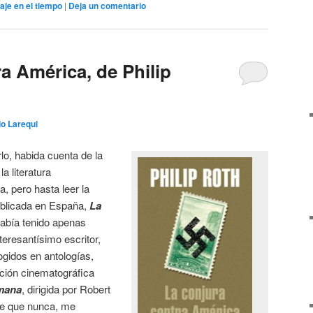
iaje en el tiempo
|
Deja un comentario
a América, de Philip
o Larequi
lo, habida cuenta de la
a literatura
 pero hasta leer la
publicada en España,
La
había tenido apenas
teresantísimo escritor,
ogidos en antologías,
ación cinematográfica
mana
, dirigida por Robert
de que nunca, me