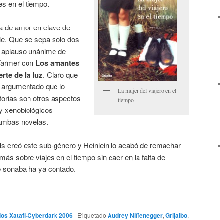
es en el tiempo.
ia de amor en clave de
ble. Que se sepa solo dos
n aplauso unánime de
é Farmer con
Los amantes
rte de la luz
. Claro que
n argumentado que lo
La mujer del viajero en el
torias son otros aspectos
tiempo
y xenobiológicos
ambas novelas.
lls creó este sub-género y Heinlein lo acabó de remachar
 más sobre viajes en el tiempo sin caer en la falta de
ue sonaba ha ya contado.
os Xatafi-Cyberdark 2006
|
Etiquetado
Audrey Niffenegger
,
Grijalbo
,