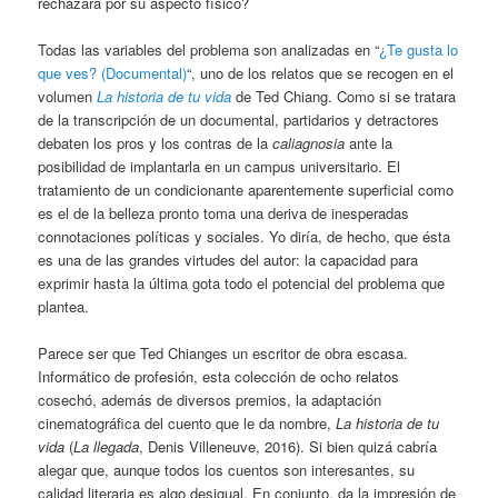
rechazara por su aspecto físico?
Todas las variables del problema son analizadas en “
¿Te gusta lo
que ves? (Documental)
“, uno de los relatos que se recogen en el
volumen
La historia de tu vida
de Ted Chiang. Como si se tratara
de la transcripción de un documental, partidarios y detractores
debaten los pros y los contras de la
caliagnosia
ante la
posibilidad de implantarla en un campus universitario. El
tratamiento de un condicionante aparentemente superficial como
es el de la belleza pronto toma una deriva de inesperadas
connotaciones políticas y sociales. Yo diría, de hecho, que ésta
es una de las grandes virtudes del autor: la capacidad para
exprimir hasta la última gota todo el potencial del problema que
plantea.
Parece ser que Ted Chianges un escritor de obra escasa.
Informático de profesión, esta colección de ocho relatos
cosechó, además de diversos premios, la adaptación
cinematográfica del cuento que le da nombre,
La historia de tu
vida
(
La llegada
, Denis Villeneuve, 2016). Si bien quizá cabría
alegar que, aunque todos los cuentos son interesantes, su
calidad literaria es algo desigual. En conjunto, da la impresión de