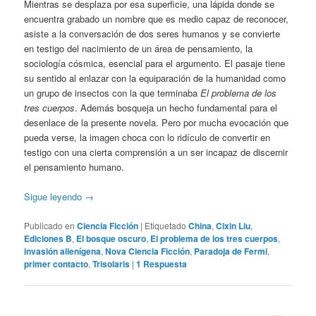
Mientras se desplaza por esa superficie, una lápida donde se
encuentra grabado un nombre que es medio capaz de reconocer,
asiste a la conversación de dos seres humanos y se convierte
en testigo del nacimiento de un área de pensamiento, la
sociología cósmica, esencial para el argumento. El pasaje tiene
su sentido al enlazar con la equiparación de la humanidad como
un grupo de insectos con la que terminaba
El problema de los
tres cuerpos
. Además bosqueja un hecho fundamental para el
desenlace de la presente novela. Pero por mucha evocación que
pueda verse, la imagen choca con lo ridículo de convertir en
testigo con una cierta comprensión a un ser incapaz de discernir
el pensamiento humano.
Sigue leyendo
→
Publicado en
Ciencia Ficción
|
Etiquetado
China
,
Cixin Liu
,
Ediciones B
,
El bosque oscuro
,
El problema de los tres cuerpos
,
invasión alienígena
,
Nova Ciencia Ficción
,
Paradoja de Fermi
,
primer contacto
,
Trisolaris
|
1
Respuesta