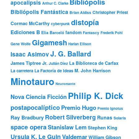
Bibliópolis
apocalipsis
Arthur C. Clarke
Bibliópolis Fantástica
Christopher Priest
Brian Aldiss
distopía
Cormac McCarthy
cyberpunk
Ediciones B
fandom
Elia Barceló
Fantascy
Frederik Pohl
Gigamesh
Gene Wolfe
Harlan Ellison
J. G. Ballard
Isaac Asimov
James Tiptree Jr.
La Biblioteca de Carfax
Julián Díez
M. John Harrison
La carretera
La Factoría de Ideas
Minotauro
Neuromante
Philip K. Dick
Nova Ciencia Ficción
postapocalíptico
Premio Hugo
Premio Ignotus
Robert Silverberg
Ray Bradbury
Runas
Solaris
space opera
Stanislaw Lem
Stephen King
Ursula K. Le Guin
Valdemar
William Gibson