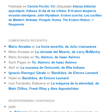
Publicado en
Ciencia Ficción
,
VO
|
Etiquetado
Alianza Editorial
,
apocalipsis
,
Edhasa
,
El día de los trífidos
,
El Kraken despierta
,
invasión alienígena
,
John Wyndham
,
Kraken acecha
,
Los cuclillos
de Midwich
,
Nebulae
,
Penguin
,
Runas
,
The Kraken Wakes
|
1
Respuesta
COMENTARIOS RECIENTES
Mario Amadas
en
La lluvia amarilla, de Julio Llamazares
Mario Amadas
en
La Jornada del Muerto, de Larry McMurtry
Mario Amadas
en
Yo, Asimov, de Isaac Asimov
Santi Pages
en
Yo, Asimov, de Isaac Asimov
Abril
en
La mucama de Omicunlé, de Rita Indiana
Ignacio Illarregui Gárate
en
Bandidos, de Elmore Leonard
Rubel
en
Bandidos, de Elmore Leonard
Iván Fernández Balbuena
en
La máquina de la eternidad, de
Mark Clifton, Frank Riley y Alex Aspostolides
DESENTERRANDO CONTENIDOS
2025
Robocop
Cuatro décadas después de su lanzamiento, es