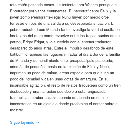
rato estén pasando cosas. La teniente Lora Walters persigue al
Enterrador por varios continentes. El narcotraficante Félix y la
joven zombie/emigrante-ilegal Nunú huyen por medio orbe
terrestre en pos de una salida a su desesperada situación. El
pobre traductor León Miranda tanto investiga la verdad oculta en
los textos del muro como revuelve entre los trapos sucios de su
patrón, Edgar Edgar, y lo sucedido con el anterior traductor,
desaparecido años atrás. Entre el impulso desabrido de este
batiburrillo, apenas las fugaces miradas al día a día de la familia
de Miranda y su hundimiento en el preapocalipsis planetario,
además de pequeños oasis en la relación de Félix y Nunú,
imprimen un poco de calma, crean espacio para que surja un
poco de intimidad y calen unas gotas de amargura. En su
incansable agitación, el resto de relatos traquetean como un tren
desbocado y una narración que debiera estar engrasada,
trastablilla sin rubor… salvo cuando se abunda en detalles
innecesarios en un ejercicio donde predomina el contar sobre el
mostrar.
Sigue leyendo
→