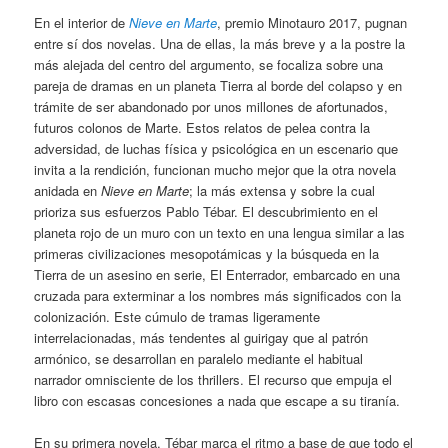
En el interior de
Nieve en Marte
, premio Minotauro 2017, pugnan
entre sí dos novelas. Una de ellas, la más breve y a la postre la
más alejada del centro del argumento, se focaliza sobre una
pareja de dramas en un planeta Tierra al borde del colapso y en
trámite de ser abandonado por unos millones de afortunados,
futuros colonos de Marte. Estos relatos de pelea contra la
adversidad, de luchas física y psicológica en un escenario que
invita a la rendición, funcionan mucho mejor que la otra novela
anidada en
Nieve en Marte
; la más extensa y sobre la cual
prioriza sus esfuerzos Pablo Tébar. El descubrimiento en el
planeta rojo de un muro con un texto en una lengua similar a las
primeras civilizaciones mesopotámicas y la búsqueda en la
Tierra de un asesino en serie, El Enterrador, embarcado en una
cruzada para exterminar a los nombres más significados con la
colonización. Este cúmulo de tramas ligeramente
interrelacionadas, más tendentes al guirigay que al patrón
armónico, se desarrollan en paralelo mediante el habitual
narrador omnisciente de los thrillers. El recurso que empuja el
libro con escasas concesiones a nada que escape a su tiranía.
En su primera novela, Tébar marca el ritmo a base de que todo el