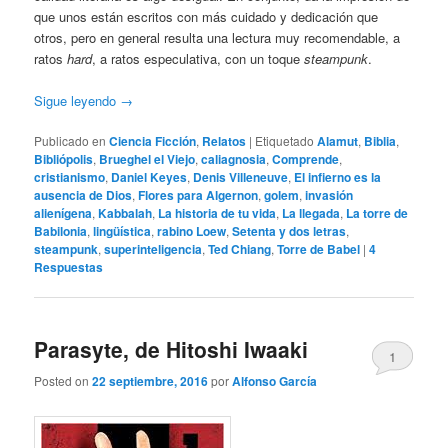
que unos están escritos con más cuidado y dedicación que
otros, pero en general resulta una lectura muy recomendable, a
ratos
hard
, a ratos especulativa, con un toque
steampunk
.
Sigue leyendo
→
Publicado en
Ciencia Ficción
,
Relatos
|
Etiquetado
Alamut
,
Biblia
,
Bibliópolis
,
Brueghel el Viejo
,
caliagnosia
,
Comprende
,
cristianismo
,
Daniel Keyes
,
Denis Villeneuve
,
El infierno es la
ausencia de Dios
,
Flores para Algernon
,
golem
,
invasión
alienígena
,
Kabbalah
,
La historia de tu vida
,
La llegada
,
La torre de
Babilonia
,
lingüística
,
rabino Loew
,
Setenta y dos letras
,
steampunk
,
superinteligencia
,
Ted Chiang
,
Torre de Babel
|
4
Respuestas
Parasyte, de Hitoshi Iwaaki
1
Posted on
22 septiembre, 2016
por
Alfonso García