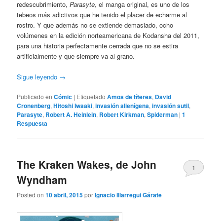
redescubrimiento,
Parasyte,
el manga original,
es uno de los
tebeos más adictivos que he tenido el placer de echarme al
rostro. Y que además no se extiende demasiado, ocho
volúmenes en la edición norteamericana de Kodansha del 2011,
para una historia perfectamente cerrada que no se estira
artificialmente y que siempre va al grano.
Sigue leyendo
→
Publicado en
Cómic
|
Etiquetado
Amos de títeres
,
David
Cronenberg
,
Hitoshi Iwaaki
,
invasión alienígena
,
invasión sutil
,
Parasyte
,
Robert A. Heinlein
,
Robert Kirkman
,
Spiderman
|
1
Respuesta
The Kraken Wakes, de John
1
Wyndham
Posted on
10 abril, 2015
por
Ignacio Illarregui Gárate