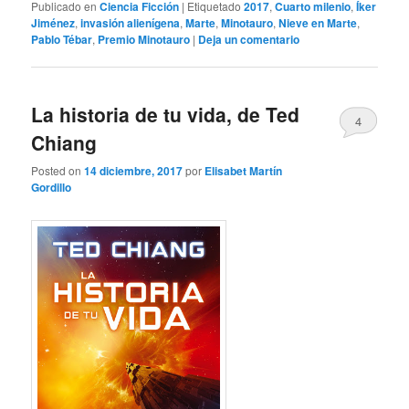
Publicado en
Ciencia Ficción
|
Etiquetado
2017
,
Cuarto milenio
,
Íker
Jiménez
,
invasión alienígena
,
Marte
,
Minotauro
,
Nieve en Marte
,
Pablo Tébar
,
Premio Minotauro
|
Deja un comentario
La historia de tu vida, de Ted
4
Chiang
Posted on
14 diciembre, 2017
por
Elisabet Martín
Gordillo