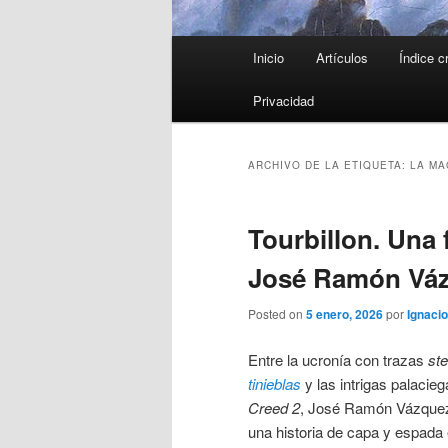
Menú
Inicio
Artículos
Índice c
principal
Privacidad
ARCHIVO DE LA ETIQUETA:
LA MA
Tourbillon. Una 
José Ramón Vá
Posted on
5 enero, 2026
por
Ignacio
Entre la ucronía con trazas
st
tinieblas
y las intrigas palacieg
Creed 2
, José Ramón Vázquez
una historia de capa y espada 