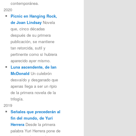
contemporánea.
2020
Picnic en Hanging Rock,
de Joan Lindsay
Novela
que, cinco décadas
después de su primera
publicación, se mantiene
tan retorcida, sutil y
pertinente como si hubiera
aparecido ayer mismo.
Luna ascendente, de Ian
McDonald
Un culebrón
desvaído y desganado que
apenas llega a ser un ripio
de la primera novela de la
trilogía.
2019
Señales que precederán al
fin del mundo, de Yuri
Herrera
Desde la primera
palabra Yuri Herrera pone de