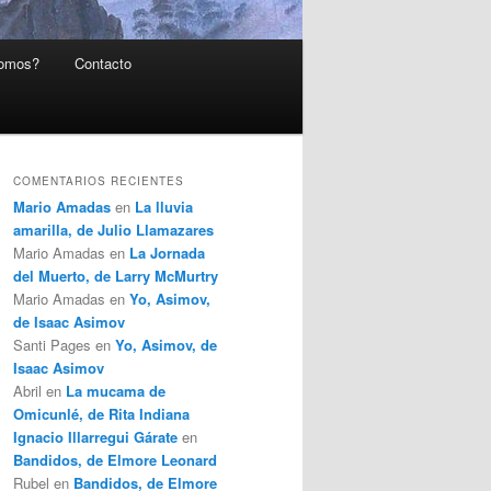
somos?
Contacto
COMENTARIOS RECIENTES
Mario Amadas
en
La lluvia
amarilla, de Julio Llamazares
Mario Amadas
en
La Jornada
del Muerto, de Larry McMurtry
Mario Amadas
en
Yo, Asimov,
de Isaac Asimov
Santi Pages
en
Yo, Asimov, de
Isaac Asimov
Abril
en
La mucama de
Omicunlé, de Rita Indiana
Ignacio Illarregui Gárate
en
Bandidos, de Elmore Leonard
Rubel
en
Bandidos, de Elmore