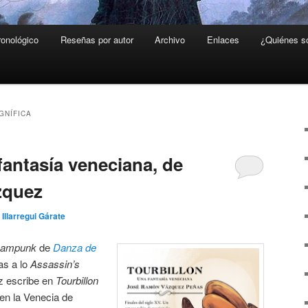
ronológico
Reseñas por autor
Archivo
Enlaces
¿Quiénes 
GNÍFICA
fantasía veneciana, de
zquez
 Illarregui Gárate
eampunk
de
Danza de
as a lo
Assassin’s
 escribe en
Tourbillon
en la Venecia de