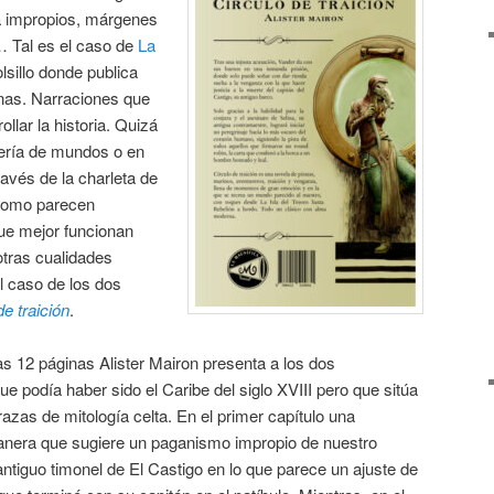
ra impropios, márgenes
 Tal es el caso de
La
lsillo donde publica
inas. Narraciones que
ollar la historia. Quizá
lería de mundos o en
ravés de la charleta de
 como parecen
ue mejor funcionan
 otras cualidades
 caso de los dos
de traición
.
s 12 páginas Alister Mairon presenta a los dos
e podía haber sido el Caribe del siglo XVIII pero que sitúa
zas de mitología celta. En el primer capítulo una
anera que sugiere un paganismo impropio de nuestro
l antiguo timonel de El Castigo en lo que parece un ajuste de