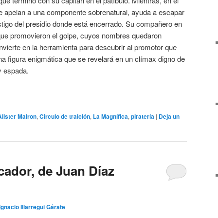
e terminó con su capitán en el patíbulo. Mientras, en el
e apelan a una componente sobrenatural, ayuda a escapar
tigo del presidio donde está encerrado. Su compañero en
 que promovieron el golpe, cuyos nombres quedaron
onvierte en la herramienta para descubrir al promotor que
a figura enigmática que se revelará en un clímax digno de
y espada.
Alister Mairon
,
Círculo de traición
,
La Magnífica
,
piratería
|
Deja un
icador, de Juan Díaz
Ignacio Illarregui Gárate