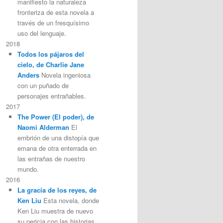
manifiesto la naturaleza
fronteriza de esta novela a
través de un fresquísimo
uso del lenguaje.
2018
Todos los pájaros del
cielo, de Charlie Jane
Anders
Novela ingeniosa
con un puñado de
personajes entrañables.
2017
The Power (El poder), de
Naomi Alderman
El
embrión de una distopía que
emana de otra enterrada en
las entrañas de nuestro
mundo.
2016
La gracia de los reyes, de
Ken Liu
Esta novela, donde
Ken Liu muestra de nuevo
su pericia con las historias