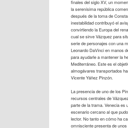
finales del siglo XV, un momen
la serenísima república come
después de la toma de Constan
inestabilidad contribuyó el av
convirtiendo la Europa del rena
cual se sirve Vázquez para sit
serie de personajes con una mi
Leonardo DaVinci en manos de
para ayudarle a mantener la h
Mediterráneo. Este es el objet
almogávares transportados has
Vicente Yáñez Pinzón.
La presencia de uno de los Pi
recursos centrales de Vázquez
parte de la trama. Venecia es u
escenario cercano al que pudo s
lector. No tanto en cómo ha c
omnisciente presenta de unos