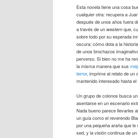
Esta novela tiene una cosa bu
cualquier otra: recupera a Ju
después de unos años fuera de
a través de un
western
que, cu
sobre todo por su esperada inm
oscura; cómo dota a la historia
de unos brochazos imaginativ
perverso. Si bien no me ha re
la misma manera que sus
mej
terror
, imprime al relato de un
mantenido interesado hasta el f
Un grupo de colonos busca un
asentarse en un escenario ex
Nada bueno parece llevarles al
un guía como el reverendo Bl
por una pequeña araña que le 
sed, y la visión continua de un