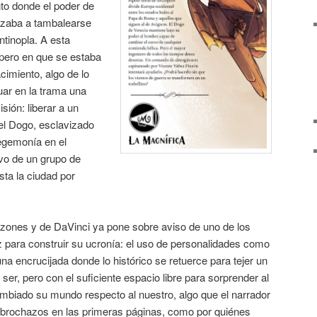
to donde el poder de
nzaba a tambalearse
tinopla. A esta
ispero en que se estaba
cimiento, algo de lo
uar en la trama una
sión: liberar a un
l Dogo, esclavizado
egemonía en el
ivo de un grupo de
ta la ciudad por
nzones y de DaVinci ya pone sobre aviso de uno de los
 para construir su ucronía: el uso de personalidades como
na encrucijada donde lo histórico se retuerce para tejer un
er, pero con el suficiente espacio libre para sorprender al
ambiado su mundo respecto al nuestro, algo que el narrador
 brochazos en las primeras páginas, como por quiénes