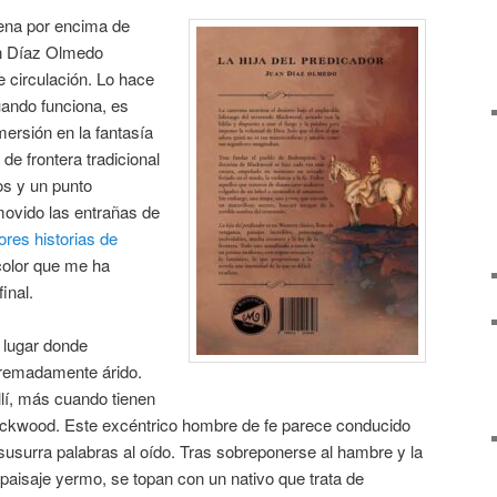
ena por encima de
an Díaz Olmedo
 circulación. Lo hace
ando funciona, es
ersión en la fantasía
 de frontera tradicional
os y un punto
movido las entrañas de
ores historias de
 color que me ha
inal.
 lugar donde
tremadamente árido.
lí, más cuando tienen
ackwood. Este excéntrico hombre de fe parece conducido
susurra palabras al oído. Tras sobreponerse al hambre y la
 paisaje yermo, se topan con un nativo que trata de