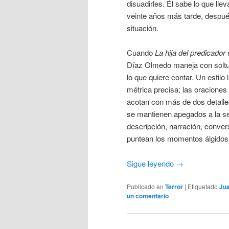
disuadirles. Él sabe lo que lle
veinte años más tarde, despué
situación.
Cuando
La hija del predicador
s
Díaz Olmedo maneja con soltu
lo que quiere contar. Un estil
métrica precisa; las oraciones
acotan con más de dos detalles
se mantienen apegados a la seq
descripción, narración, conve
puntean los momentos álgidos
Sigue leyendo
→
Publicado en
Terror
|
Etiquetado
Ju
un comentario