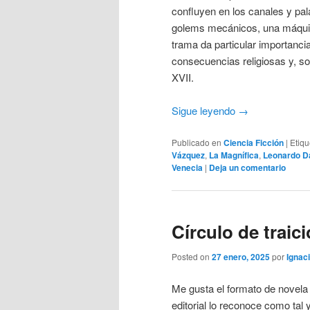
confluyen en los canales y pal
golems mecánicos, una máquina
trama da particular importanc
consecuencias religiosas y, so
XVII.
Sigue leyendo
→
Publicado en
Ciencia Ficción
|
Etiq
Vázquez
,
La Magnífica
,
Leonardo D
Venecia
|
Deja un comentario
Círculo de traic
Posted on
27 enero, 2025
por
Ignaci
Me gusta el formato de novela
editorial lo reconoce como tal 