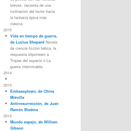
breves, necesita de una
inclinación del lector hacia
la fantasía épica más
clásica.
2015
Vida en tiempo de guerra,
de Lucius Shepard
Novela
de ciencia ficción bélica, la
respuesta slipstream a
Tropas del espacio o La
guerra interminable.
2014
2013
Embassytown, de China
Miéville
Antirresurrección, de Juan
Ramón Biedma
2012
Mundo espejo, de William
Gibson