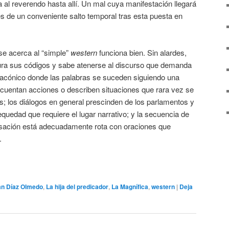
va al reverendo hasta allí. Un mal cuya manifestación llegará
s de un conveniente salto temporal tras esta puesta en
e acerca al “simple”
western
funciona bien. Sin alardes,
ra sus códigos y sabe atenerse al discurso que demanda
o lacónico donde las palabras se suceden siguiendo una
 cuentan acciones o describen situaciones que rara vez se
; los diálogos en general prescinden de los parlamentos y
uedad que requiere el lugar narrativo; y la secuencia de
rsación está adecuadamente rota con oraciones que
.
an Díaz Olmedo
,
La hija del predicador
,
La Magnífica
,
western
|
Deja