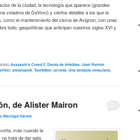
acios de la ciudad, la tecnología que aparece (grandes
 voladora de DaVinci) y ciertos detalles a los que la
ia, como el mantenimiento del cisma de Avignon, con unas
bre todo, geopolíticas que anticipan nuestros siglos XVI y
uetado
Assassin's Creed 2
,
Danza de tinieblas
,
José Ramón
aVinci
,
steampunk
,
Tourbillon
,
ucronía
,
Una fantasía veneciana
,
ión, de Alister Mairon
o Illarregui Gárate
 corta, más cuando la
y no trata de dar gato