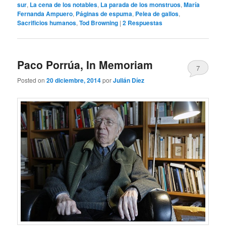
sur
,
La cena de los notables
,
La parada de los monstruos
,
María
Fernanda Ampuero
,
Páginas de espuma
,
Pelea de gallos
,
Sacrificios humanos
,
Tod Browning
|
2
Respuestas
Paco Porrúa, In Memoriam
7
Posted on
20 diciembre, 2014
por
Julián Díez