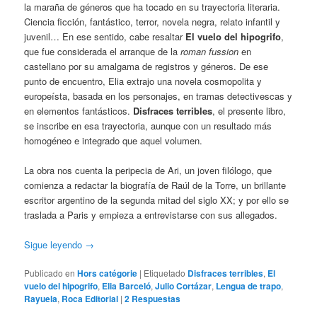
la maraña de géneros que ha tocado en su trayectoria literaria.
Ciencia ficción, fantástico, terror, novela negra, relato infantil y
juvenil… En ese sentido, cabe resaltar
El vuelo del hipogrifo
,
que fue considerada el arranque de la
roman fussion
en
castellano por su amalgama de registros y géneros. De ese
punto de encuentro, Elia extrajo una novela cosmopolita y
europeísta, basada en los personajes, en tramas detectivescas y
en elementos fantásticos.
Disfraces t
erribles
, el presente libro,
se inscribe en esa trayectoria, aunque con un resultado más
homogéneo e integrado que aquel volumen.
La obra nos cuenta la peripecia de Ari, un joven filólogo, que
comienza a redactar la biografía de Raúl de la Torre, un brillante
escritor argentino de la segunda mitad del siglo XX; y por ello se
traslada a Paris y empieza a entrevistarse con sus allegados.
Sigue leyendo
→
Publicado en
Hors catégorie
|
Etiquetado
Disfraces terribles
,
El
vuelo del hipogrifo
,
Elia Barceló
,
Julio Cortázar
,
Lengua de trapo
,
Rayuela
,
Roca Editorial
|
2
Respuestas