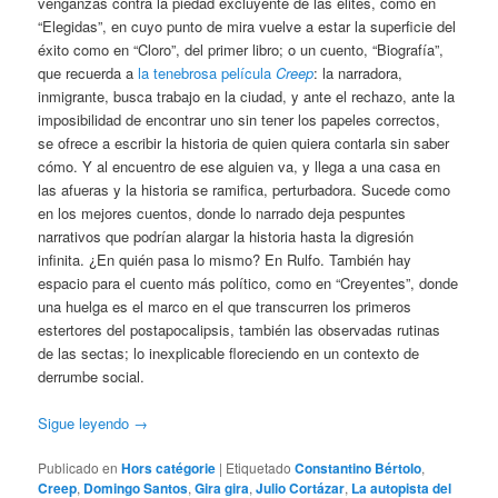
venganzas contra la piedad excluyente de las élites, como en
“Elegidas”, en cuyo punto de mira vuelve a estar la superficie del
éxito como en “Cloro”, del primer libro; o un cuento, “Biografía”,
que recuerda a
la tenebrosa película
Creep
: la narradora,
inmigrante, busca trabajo en la ciudad, y ante el rechazo, ante la
imposibilidad de encontrar uno sin tener los papeles correctos,
se ofrece a escribir la historia de quien quiera contarla sin saber
cómo. Y al encuentro de ese alguien va, y llega a una casa en
las afueras y la historia se ramifica, perturbadora. Sucede como
en los mejores cuentos, donde lo narrado deja pespuntes
narrativos que podrían alargar la historia hasta la digresión
infinita. ¿En quién pasa lo mismo? En Rulfo. También hay
espacio para el cuento más político, como en “Creyentes”, donde
una huelga es el marco en el que transcurren los primeros
estertores del postapocalipsis, también las observadas rutinas
de las sectas; lo inexplicable floreciendo en un contexto de
derrumbe social.
Sigue leyendo
→
Publicado en
Hors catégorie
|
Etiquetado
Constantino Bértolo
,
Creep
,
Domingo Santos
,
Gira gira
,
Julio Cortázar
,
La autopista del