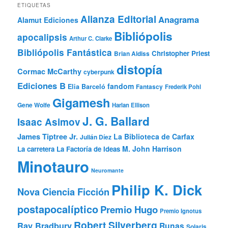
ETIQUETAS
Alianza Editorial
Anagrama
Alamut Ediciones
Bibliópolis
apocalipsis
Arthur C. Clarke
Bibliópolis Fantástica
Christopher Priest
Brian Aldiss
distopía
Cormac McCarthy
cyberpunk
Ediciones B
fandom
Elia Barceló
Fantascy
Frederik Pohl
Gigamesh
Gene Wolfe
Harlan Ellison
J. G. Ballard
Isaac Asimov
James Tiptree Jr.
La Biblioteca de Carfax
Julián Díez
M. John Harrison
La carretera
La Factoría de Ideas
Minotauro
Neuromante
Philip K. Dick
Nova Ciencia Ficción
postapocalíptico
Premio Hugo
Premio Ignotus
Robert Silverberg
Ray Bradbury
Runas
Solaris