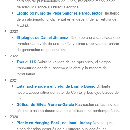
catálogo de publicaciones de Zinco, mejorable recopilación
de artículos sobre su historia editorial.
Elogio póstumo de Pepe Sánchez Pardo, lector
Recuerdo
de un aficionado fundamental en el devenir de la Tertulia de
Madrid.
2023
El plagio, de Daniel Jiménez
Libro sobre una canallada que
transforma la vida de una familia y cómo unos valores pasan
de generación en generación.
2022
Tras el 11S
Sobre la validez de las opiniones, el tiempo
transcurrido desde el acceso a la obra y la manera de
formularlas.
2021
Esta noche arderá el cielo, de Emilio Bueso
Brillante
novela apocalíptica del autor de Cenital y Los ojos bizcos del
sol.
Gótico, de Silvia Moreno-García
Recreación de las novelas
góticas clásicas desde una sensibilidad más contemporánea.
2020
Picnic en Hanging Rock, de Joan Lindsay
Novela que,
cinco décadas después de su primera publicación, se