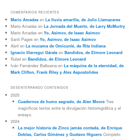
COMENTARIOS RECIENTES
Mario Amadas
en
La lluvia amarilla, de Julio Llamazares
Mario Amadas
en
La Jornada del Muerto, de Larry McMurtry
Mario Amadas
en
Yo, Asimov, de Isaac Asimov
Santi Pages
en
Yo, Asimov, de Isaac Asimov
Abril
en
La mucama de Omicunlé, de Rita Indiana
Ignacio Illarregui Gárate
en
Bandidos, de Elmore Leonard
Rubel
en
Bandidos, de Elmore Leonard
Iván Fernández Balbuena
en
La máquina de la eternidad, de
Mark Clifton, Frank Riley y Alex Aspostolides
DESENTERRANDO CONTENIDOS
2025
Cuadernos de humo sagrado, de Alan Moore
Tres
magníficos textos entre la divulgación historiográfica y el
ensayo.
2024
La mejor historia de Zinco jamás contada, de Enrique
Doblas, Carlos Giménez y Gustavo Higuero
Completo