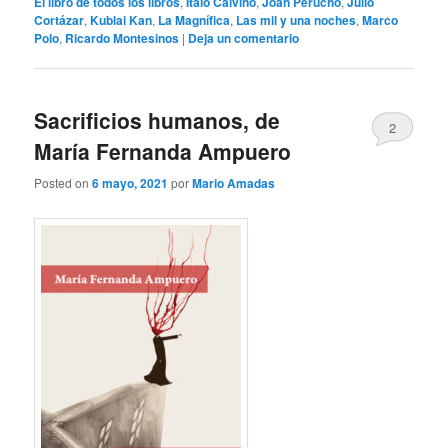
El libro de todos los libros
,
Italo Calvino
,
Joan Perucho
,
Julio
Cortázar
,
Kublai Kan
,
La Magnífica
,
Las mil y una noches
,
Marco
Polo
,
Ricardo Montesinos
|
Deja un comentario
Sacrificios humanos, de
2
María Fernanda Ampuero
Posted on
6 mayo, 2021
por
Mario Amadas