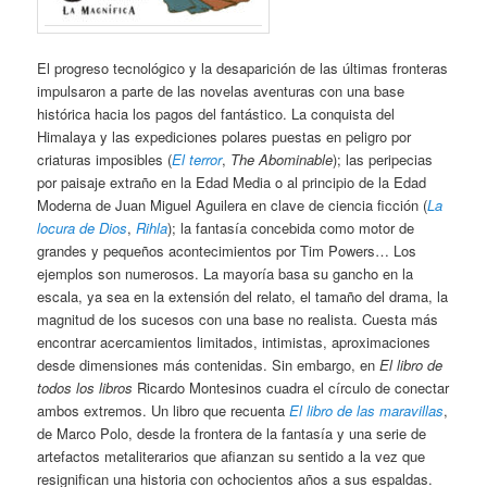
El progreso tecnológico y la desaparición de las últimas fronteras
impulsaron a parte de las novelas aventuras con una base
histórica hacia los pagos del fantástico. La conquista del
Himalaya y las expediciones polares puestas en peligro por
criaturas imposibles (
El terror
,
The Abominable
); las peripecias
por paisaje extraño en la Edad Media o al principio de la Edad
Moderna de Juan Miguel Aguilera en clave de ciencia ficción (
La
locura de Dios
,
Rihla
); la fantasía concebida como motor de
grandes y pequeños acontecimientos por Tim Powers… Los
ejemplos son numerosos. La mayoría basa su gancho en la
escala, ya sea en la extensión del relato, el tamaño del drama, la
magnitud de los sucesos con una base no realista. Cuesta más
encontrar acercamientos limitados, intimistas, aproximaciones
desde dimensiones más contenidas. Sin embargo, en
El libro de
todos los libros
Ricardo Montesinos cuadra el círculo de conectar
ambos extremos. Un libro que recuenta
El libro de las maravillas
,
de Marco Polo, desde la frontera de la fantasía y una serie de
artefactos metaliterarios que afianzan su sentido a la vez que
resignifican una historia con ochocientos años a sus espaldas.