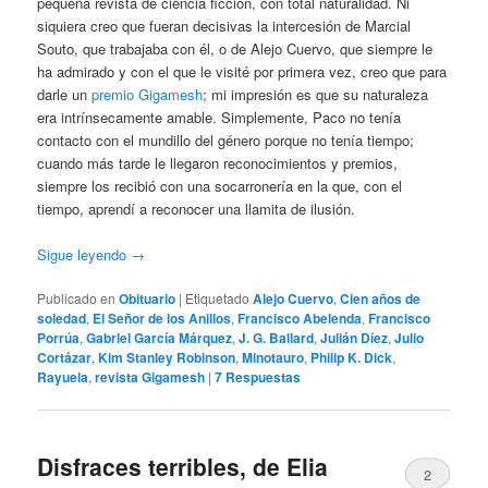
pequeña revista de ciencia ficción, con total naturalidad. Ni
siquiera creo que fueran decisivas la intercesión de Marcial
Souto, que trabajaba con él, o de Alejo Cuervo, que siempre le
ha admirado y con el que le visité por primera vez, creo que para
darle un
premio Gigamesh
; mi impresión es que su naturaleza
era intrínsecamente amable. Simplemente, Paco no tenía
contacto con el mundillo del género porque no tenía tiempo;
cuando más tarde le llegaron reconocimientos y premios,
siempre los recibió con una socarronería en la que, con el
tiempo, aprendí a reconocer una llamita de ilusión.
Sigue leyendo
→
Publicado en
Obituario
|
Etiquetado
Alejo Cuervo
,
Cien años de
soledad
,
El Señor de los Anillos
,
Francisco Abelenda
,
Francisco
Porrúa
,
Gabriel García Márquez
,
J. G. Ballard
,
Julián Díez
,
Julio
Cortázar
,
Kim Stanley Robinson
,
Minotauro
,
Philip K. Dick
,
Rayuela
,
revista Gigamesh
|
7
Respuestas
Disfraces terribles, de Elia
2