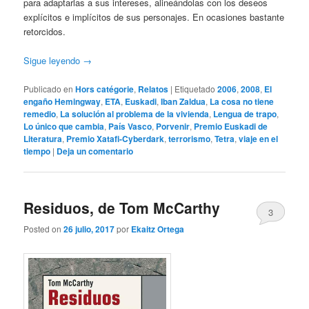
para adaptarlas a sus intereses, alineándolas con los deseos
explícitos e implícitos de sus personajes. En ocasiones bastante
retorcidos.
Sigue leyendo
→
Publicado en
Hors catégorie
,
Relatos
|
Etiquetado
2006
,
2008
,
El
engaño Hemingway
,
ETA
,
Euskadi
,
Iban Zaldua
,
La cosa no tiene
remedio
,
La solución al problema de la vivienda
,
Lengua de trapo
,
Lo único que cambia
,
País Vasco
,
Porvenir
,
Premio Euskadi de
Literatura
,
Premio Xatafi-Cyberdark
,
terrorismo
,
Tetra
,
viaje en el
tiempo
|
Deja un comentario
Residuos, de Tom McCarthy
3
Posted on
26 julio, 2017
por
Ekaitz Ortega