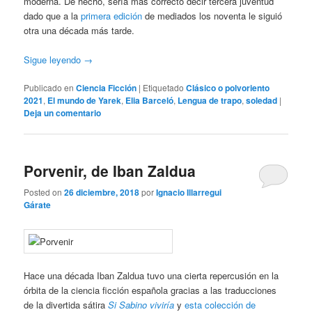
moderna. De hecho, sería más correcto decir tercera juventud
dado que a la
primera edición
de mediados los noventa le siguió
otra una década más tarde.
Sigue leyendo
→
Publicado en
Ciencia Ficción
|
Etiquetado
Clásico o polvoriento
2021
,
El mundo de Yarek
,
Elia Barceló
,
Lengua de trapo
,
soledad
|
Deja un comentario
Porvenir, de Iban Zaldua
Posted on
26 diciembre, 2018
por
Ignacio Illarregui
Gárate
Hace una década Iban Zaldua tuvo una cierta repercusión en la
órbita de la ciencia ficción española gracias a las traducciones
de la divertida sátira
Si Sabino viviría
y
esta colección de