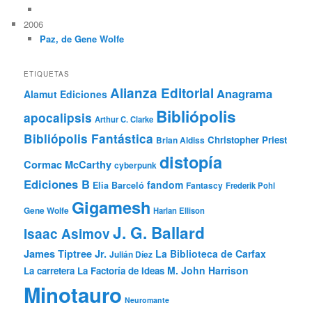
2006
Paz, de Gene Wolfe
ETIQUETAS
Alianza Editorial
Anagrama
Alamut Ediciones
Bibliópolis
apocalipsis
Arthur C. Clarke
Bibliópolis Fantástica
Christopher Priest
Brian Aldiss
distopía
Cormac McCarthy
cyberpunk
Ediciones B
fandom
Elia Barceló
Fantascy
Frederik Pohl
Gigamesh
Gene Wolfe
Harlan Ellison
J. G. Ballard
Isaac Asimov
James Tiptree Jr.
La Biblioteca de Carfax
Julián Díez
M. John Harrison
La carretera
La Factoría de Ideas
Minotauro
Neuromante