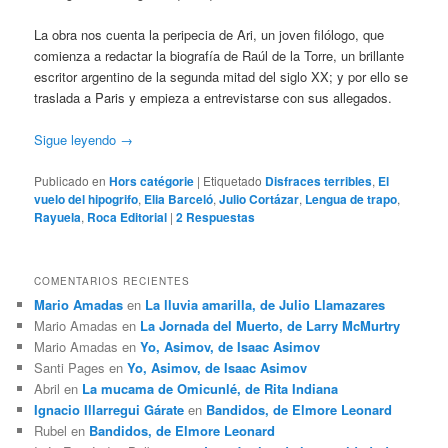
La obra nos cuenta la peripecia de Ari, un joven filólogo, que
comienza a redactar la biografía de Raúl de la Torre, un brillante
escritor argentino de la segunda mitad del siglo XX; y por ello se
traslada a Paris y empieza a entrevistarse con sus allegados.
Sigue leyendo
→
Publicado en
Hors catégorie
|
Etiquetado
Disfraces terribles
,
El
vuelo del hipogrifo
,
Elia Barceló
,
Julio Cortázar
,
Lengua de trapo
,
Rayuela
,
Roca Editorial
|
2
Respuestas
COMENTARIOS RECIENTES
Mario Amadas
en
La lluvia amarilla, de Julio Llamazares
Mario Amadas
en
La Jornada del Muerto, de Larry McMurtry
Mario Amadas
en
Yo, Asimov, de Isaac Asimov
Santi Pages
en
Yo, Asimov, de Isaac Asimov
Abril
en
La mucama de Omicunlé, de Rita Indiana
Ignacio Illarregui Gárate
en
Bandidos, de Elmore Leonard
Rubel
en
Bandidos, de Elmore Leonard