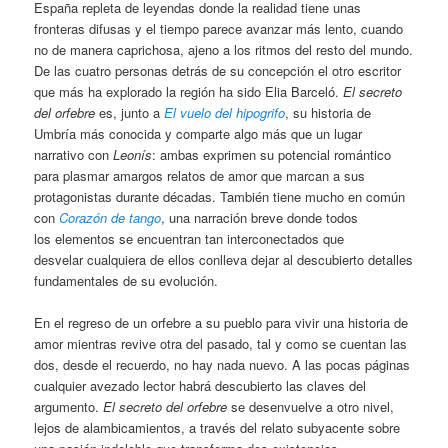
España repleta de leyendas donde la realidad tiene unas
fronteras difusas y el tiempo parece avanzar más lento, cuando
no de manera caprichosa, ajeno a los ritmos del resto del mundo.
De las cuatro personas detrás de su concepción el otro escritor
que más ha explorado la región ha sido Elia Barceló.
El secreto
del orfebre
es, junto a
El vuelo del hipogrifo
, su historia de
Umbría más conocida y comparte algo más que un lugar
narrativo con
Leonís
: ambas exprimen su potencial romántico
para plasmar amargos relatos de amor que marcan a sus
protagonistas durante décadas. También tiene mucho en común
con
Corazón de tango
, una narración breve donde todos
los elementos se encuentran tan interconectados que
desvelar cualquiera de ellos conlleva dejar al descubierto detalles
fundamentales de su evolución.
En el regreso de un orfebre a su pueblo para vivir una historia de
amor mientras revive otra del pasado, tal y como se cuentan las
dos, desde el recuerdo, no hay nada nuevo. A las pocas páginas
cualquier avezado lector habrá descubierto las claves del
argumento.
El secreto del orfebre
se desenvuelve a otro nivel,
lejos de alambicamientos, a través del relato subyacente sobre