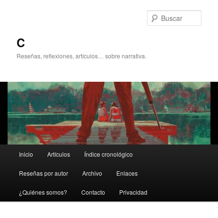
Ir
Ir
al
al
Busc
contenido
contenido
principal
secundario
C
Reseñas, reflexiones, artículos… sobre narrativa.
Menú
Inicio
Artículos
Índice cronológico
principal
Reseñas por autor
Archivo
Enlaces
¿Quiénes somos?
Contacto
Privacidad