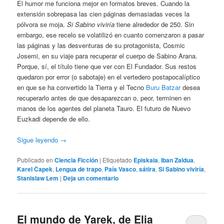
El humor me funciona mejor en formatos breves. Cuando la
extensión sobrepasa las cien páginas demasiadas veces la
pólvora se moja.
Si Sabino viviría
tiene alrededor de 250. Sin
embargo, ese recelo se volatilizó en cuanto comenzaron a pasar
las páginas y las desventuras de su protagonista, Cosmic
Josemi, en su viaje para recuperar el cuerpo de Sabino Arana.
Porque, sí, el título tiene que ver con El Fundador. Sus restos
quedaron por error (o sabotaje) en el vertedero postapocalíptico
en que se ha convertido la Tierra y el Tecno
Buru Batzar
desea
recuperarlo antes de que desaparezcan o, peor, terminen en
manos de los agentes del planeta Tauro. El futuro de Nuevo
Euzkadi depende de ello.
Sigue leyendo
→
Publicado en
Ciencia Ficción
|
Etiquetado
Episkaia
,
Iban Zaldua
,
Karel Čapek
,
Lengua de trapo
,
País Vasco
,
sátira
,
Si Sabino viviría
,
Stanislaw Lem
|
Deja un comentario
El mundo de Yarek, de Elia