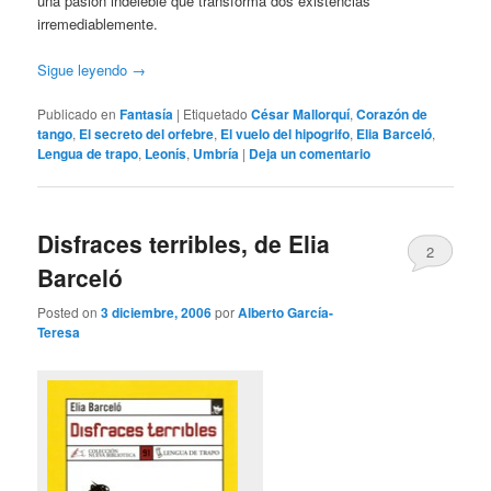
una pasión indeleble que transforma dos existencias
irremediablemente.
Sigue leyendo
→
Publicado en
Fantasía
|
Etiquetado
César Mallorquí
,
Corazón de
tango
,
El secreto del orfebre
,
El vuelo del hipogrifo
,
Elia Barceló
,
Lengua de trapo
,
Leonís
,
Umbría
|
Deja un comentario
Disfraces terribles, de Elia
2
Barceló
Posted on
3 diciembre, 2006
por
Alberto García-
Teresa