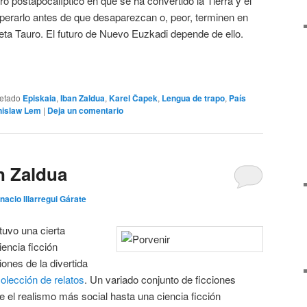
ero postapocalíptico en que se ha convertido la Tierra y el
erarlo antes de que desaparezcan o, peor, terminen en
eta Tauro. El futuro de Nuevo Euzkadi depende de ello.
uetado
Episkaia
,
Iban Zaldua
,
Karel Čapek
,
Lengua de trapo
,
País
nislaw Lem
|
Deja un comentario
n Zaldua
gnacio Illarregui Gárate
uvo una cierta
iencia ficción
ones de la divertida
olección de relatos
. Un variado conjunto de ficciones
 el realismo más social hasta una ciencia ficción