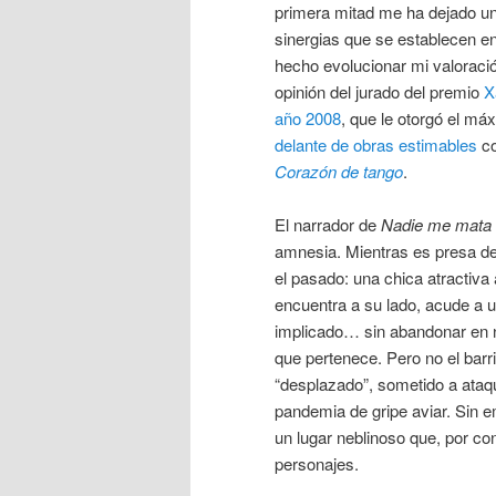
primera mitad me ha dejado un t
sinergias que se establecen en
hecho evolucionar mi valoració
opinión del jurado del premio
X
año 2008
, que le otorgó el m
delante de obras estimables
c
Corazón de tango
.
El narrador de
Nadie me mata
amnesia. Mientras es presa d
el pasado: una chica atractiva 
encuentra a su lado, acude a u
implicado… sin abandonar en n
que pertenece. Pero no el barr
“desplazado”, sometido a ataq
pandemia de gripe aviar. Sin e
un lugar neblinoso que, por co
personajes.