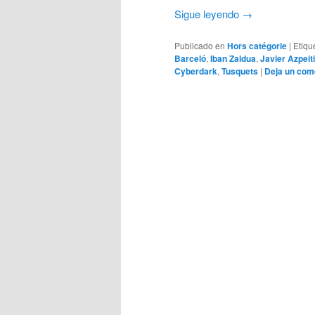
Sigue leyendo
→
Publicado en
Hors catégorie
|
Etiqu
Barceló
,
Iban Zaldua
,
Javier Azpeit
Cyberdark
,
Tusquets
|
Deja un com