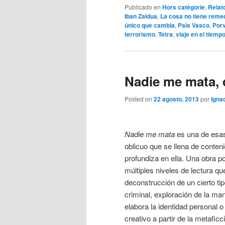
Publicado en
Hors catégorie
,
Relat
Iban Zaldua
,
La cosa no tiene reme
único que cambia
,
País Vasco
,
Porv
terrorismo
,
Tetra
,
viaje en el tiemp
Nadie me mata, d
Posted on
22 agosto, 2013
por
Ignac
Nadie me mata
es una de esas
oblicuo que se llena de conte
profundiza en ella. Una obra p
múltiples niveles de lectura q
deconstrucción de un cierto ti
criminal, exploración de la ma
elabora la identidad personal 
creativo a partir de la metafic