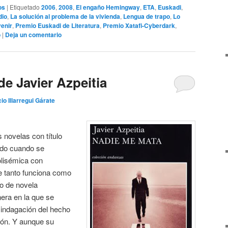
os
|
Etiquetado
2006
,
2008
,
El engaño Hemingway
,
ETA
,
Euskadi
,
dio
,
La solución al problema de la vivienda
,
Lengua de trapo
,
Lo
enir
,
Premio Euskadi de Literatura
,
Premio Xatafi-Cyberdark
,
o
|
Deja un comentario
e Javier Azpeitia
io Illarregui Gárate
 novelas con título
nido cuando se
olisémica con
ue tanto funciona como
po de novela
nera en la que se
o indagación del hecho
ción. Y aunque su