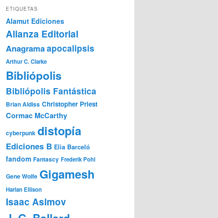
ETIQUETAS
Alamut Ediciones
Alianza Editorial
Anagrama
apocalipsis
Arthur C. Clarke
Bibliópolis
Bibliópolis Fantástica
Christopher Priest
Brian Aldiss
Cormac McCarthy
distopía
cyberpunk
Ediciones B
Elia Barceló
fandom
Fantascy
Frederik Pohl
Gigamesh
Gene Wolfe
Harlan Ellison
Isaac Asimov