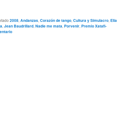
etado
2008
,
Andanzas
,
Corazón de tango
,
Cultura y Simulacro
,
Elia
ia
,
Jean Baudrillard
,
Nadie me mata
,
Porvenir
,
Premio Xatafi-
entario