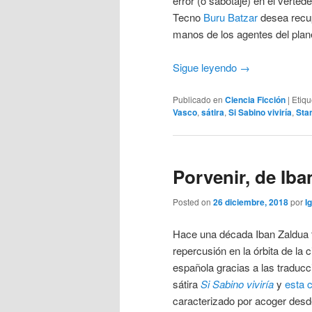
error (o sabotaje) en el verted
Tecno
Buru Batzar
desea recup
manos de los agentes del plan
Sigue leyendo
→
Publicado en
Ciencia Ficción
|
Etiq
Vasco
,
sátira
,
Si Sabino viviría
,
Sta
Porvenir, de Iba
Posted on
26 diciembre, 2018
por
I
Hace una década Iban Zaldua t
repercusión en la órbita de la c
española gracias a las traducci
sátira
Si Sabino viviría
y
esta c
caracterizado por acoger desde