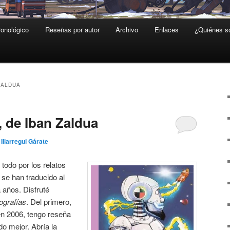
ronológico
Reseñas por autor
Archivo
Enlaces
¿Quiénes 
ZALDUA
a, de Iban Zaldua
 Illarregui Gárate
todo por los relatos
se han traducido al
 años. Disfruté
ografías
. Del primero,
en 2006, tengo reseña
do mejor. Abría la