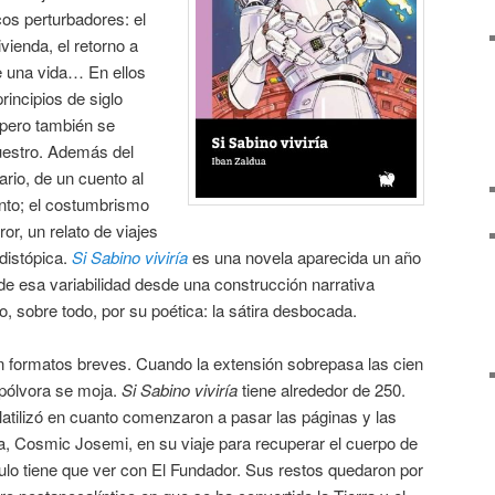
os perturbadores: el
vienda, el retorno a
 una vida… En ellos
rincipios de siglo
 pero también se
uestro. Además del
ario, de un cuento al
ento; el costumbrismo
or, un relato de viajes
distópica.
Si Sabino viviría
es una novela aparecida un año
 de esa variabilidad desde una construcción narrativa
o, sobre todo, por su poética: la sátira desbocada.
 formatos breves. Cuando la extensión sobrepasa las cien
pólvora se moja.
Si Sabino viviría
tiene alrededor de 250.
atilizó en cuanto comenzaron a pasar las páginas y las
a, Cosmic Josemi, en su viaje para recuperar el cuerpo de
ítulo tiene que ver con El Fundador. Sus restos quedaron por