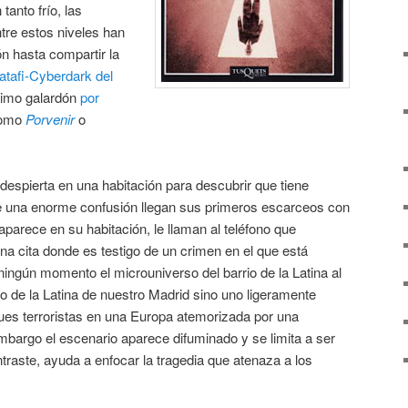
anto frío, las
tre estos niveles han
n hasta compartir la
atafi-Cyberdark del
áximo galardón
por
omo
Porvenir
o
despierta en una habitación para descubrir que tiene
e una enorme confusión llegan sus primeros escarceos con
aparece en su habitación, le llaman al teléfono que
na cita donde es testigo de un crimen en el que está
ingún momento el microuniverso del barrio de la Latina al
io de la Latina de nuestro Madrid sino uno ligeramente
ues terroristas en una Europa atemorizada por una
mbargo el escenario aparece difuminado y se limita a ser
ntraste, ayuda a enfocar la tragedia que atenaza a los