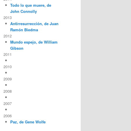
Todo lo que muere, de
John Connolly
2013
Antirresurrección, de Juan
Ramón Biedma
2012
Mundo espejo, de William
Gibson
2011
2010
2009
2008
2007
2006
Paz, de Gene Wolfe