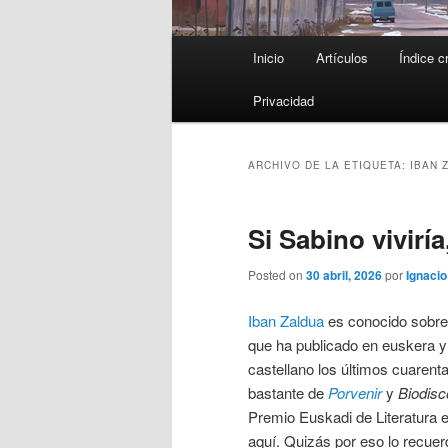
Menú
Inicio
Artículos
Índice c
principal
Privacidad
ARCHIVO DE LA ETIQUETA:
IBAN 
Si Sabino vivirí
Posted on
30 abril, 2026
por
Ignacio
Iban Zaldua
es conocido sobre 
que ha publicado en euskera y 
castellano los últimos cuarenta
bastante de
Porvenir
y
Biodisc
Premio Euskadi de Literatura 
aquí. Quizás por eso lo recuer