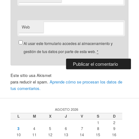
Web
Al usar este formulario accedes al almacenamiento y
gestión de tus datos por parte de esta web.
*
Este sitio usa Akismet
para reducir el spam.
Aprende cómo se procesan los datos de
tus comentarios.
AGOSTO 2026
L
M
X
J
V
S
D
1
2
3
4
5
6
7
8
9
10
11
12
13
14
15
16