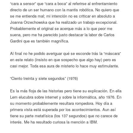
“cara a sensor” que “cara a boca” al referirse al enfrentamiento
directo de un ser humano con la mantis robótica. No quiero que
se me entienda mal; mi intención no es criticar en absoluto a
Joanna Orzechowska que ha realizado un trabajo excepcional.
Probablemente el original se acerque más a lo que peor me
suena, pero me ha parecido justo destacar la labor de Carlos
Gardini que es también magnífica.
Al final no he podido averiguar qué se esconde trás la “máscara”
en este relato (insisto en que sospecho que algo hay) pero es
casi mejor. Toda esa aura de misterio lo hace muy estimulante.
“Ciento treinta y siete segundos” (1976)
Es la más floja de las historias pero tiene su explicación. En ella
Lem elucubra sobre internet y sobre la informática, año 1976. En
su momento probablemente resultara rompedora. Hoy día a
primera vista está superada por los acontecimientos. Aun así
tiene su parte metafísica (los 137 segundos) que no carece de
interés. Me ha resultado curiosa la mención a IBM.