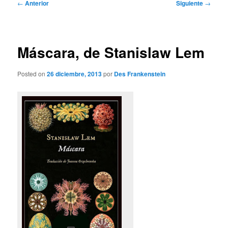
Navegación
←
Anterior
Siguiente
→
de
entradas
Máscara, de Stanislaw Lem
Posted on
26 diciembre, 2013
por
Des Frankenstein