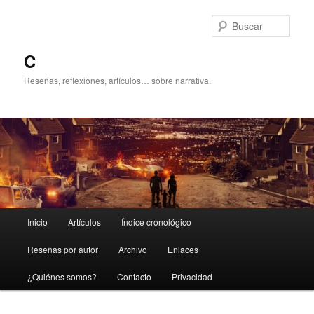
Ir
al
Busc
contenido
principal
C
Reseñas, reflexiones, artículos… sobre narrativa.
Menú
Inicio
Artículos
Índice cronológico
principal
Reseñas por autor
Archivo
Enlaces
¿Quiénes somos?
Contacto
Privacidad