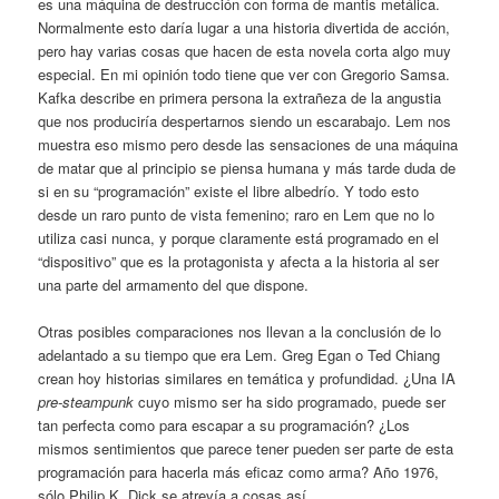
es una máquina de destrucción con forma de mantis metálica.
Normalmente esto daría lugar a una historia divertida de acción,
pero hay varias cosas que hacen de esta novela corta algo muy
especial. En mi opinión todo tiene que ver con Gregorio Samsa.
Kafka describe en primera persona la extrañeza de la angustia
que nos produciría despertarnos siendo un escarabajo. Lem nos
muestra eso mismo pero desde las sensaciones de una máquina
de matar que al principio se piensa humana y más tarde duda de
si en su “programación” existe el libre albedrío. Y todo esto
desde un raro punto de vista femenino; raro en Lem que no lo
utiliza casi nunca, y porque claramente está programado en el
“dispositivo” que es la protagonista y afecta a la historia al ser
una parte del armamento del que dispone.
Otras posibles comparaciones nos llevan a la conclusión de lo
adelantado a su tiempo que era Lem. Greg Egan o Ted Chiang
crean hoy historias similares en temática y profundidad. ¿Una IA
pre-steampunk
cuyo mismo ser ha sido programado, puede ser
tan perfecta como para escapar a su programación? ¿Los
mismos sentimientos que parece tener pueden ser parte de esta
programación para hacerla más eficaz como arma? Año 1976,
sólo Philip K. Dick se atrevía a cosas así.