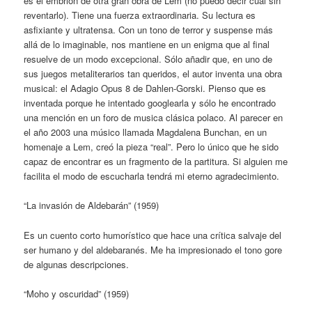
es el embrión de otra gran obra de Lem (no puedo decir cual sin
reventarlo). Tiene una fuerza extraordinaria. Su lectura es
asfixiante y ultratensa. Con un tono de terror y suspense más
allá de lo imaginable, nos mantiene en un enigma que al final
resuelve de un modo excepcional. Sólo añadir que, en uno de
sus juegos metaliterarios tan queridos, el autor inventa una obra
musical: el Adagio Opus 8 de Dahlen-Gorski. Pienso que es
inventada porque he intentado googlearla y sólo he encontrado
una mención en un foro de musica clásica polaco. Al parecer en
el año 2003 una músico llamada Magdalena Bunchan, en un
homenaje a Lem, creó la pieza “real”. Pero lo único que he sido
capaz de encontrar es un fragmento de la partitura. Si alguien me
facilita el modo de escucharla tendrá mi eterno agradecimiento.
“La invasión de Aldebarán” (1959)
Es un cuento corto humorístico que hace una crítica salvaje del
ser humano y del aldebaranés. Me ha impresionado el tono gore
de algunas descripciones.
“Moho y oscuridad” (1959)