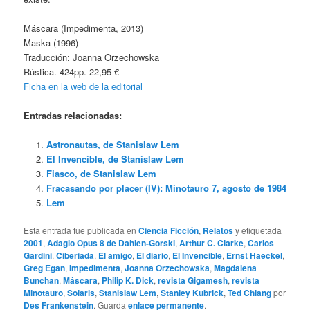
Máscara (Impedimenta, 2013)
Maska (1996)
Traducción: Joanna Orzechowska
Rústica. 424pp. 22,95 €
Ficha en la web de la editorial
Entradas relacionadas:
Astronautas, de Stanislaw Lem
El Invencible, de Stanislaw Lem
Fiasco, de Stanislaw Lem
Fracasando por placer (IV): Minotauro 7, agosto de 1984
Lem
Esta entrada fue publicada en
Ciencia Ficción
,
Relatos
y etiquetada
2001
,
Adagio Opus 8 de Dahlen-Gorski
,
Arthur C. Clarke
,
Carlos
Gardini
,
Ciberiada
,
El amigo
,
El diario
,
El Invencible
,
Ernst Haeckel
,
Greg Egan
,
Impedimenta
,
Joanna Orzechowska
,
Magdalena
Bunchan
,
Máscara
,
Philip K. Dick
,
revista Gigamesh
,
revista
Minotauro
,
Solaris
,
Stanislaw Lem
,
Stanley Kubrick
,
Ted Chiang
por
Des Frankenstein
. Guarda
enlace permanente
.