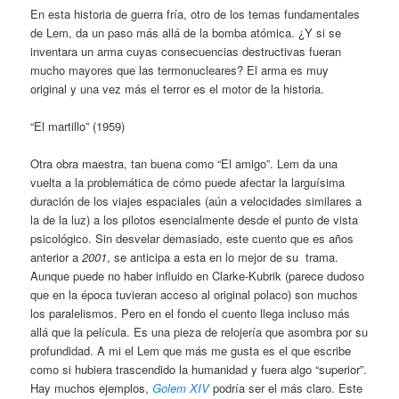
En esta historia de guerra fría, otro de los temas fundamentales
de Lem, da un paso más allá de la bomba atómica. ¿Y si se
inventara un arma cuyas consecuencias destructivas fueran
mucho mayores que las termonucleares? El arma es muy
original y una vez más el terror es el motor de la historia.
“El martillo” (1959)
Otra obra maestra, tan buena como “El amigo”. Lem da una
vuelta a la problemática de cómo puede afectar la larguísima
duración de los viajes espaciales (aún a velocidades similares a
la de la luz) a los pilotos esencialmente desde el punto de vista
psicológico. Sin desvelar demasiado, este cuento que es años
anterior a
2001
, se anticipa a esta en lo mejor de su trama.
Aunque puede no haber influido en Clarke-Kubrik (parece dudoso
que en la época tuvieran acceso al original polaco) son muchos
los paralelismos. Pero en el fondo el cuento llega incluso más
allá que la película. Es una pieza de relojería que asombra por su
profundidad. A mi el Lem que más me gusta es el que escribe
como si hubiera trascendido la humanidad y fuera algo “superior”.
Hay muchos ejemplos,
Golem XIV
podría ser el más claro. Este