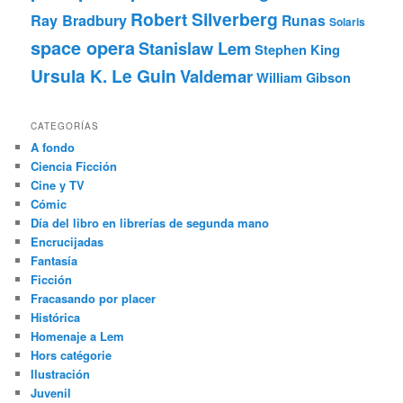
Robert Silverberg
Ray Bradbury
Runas
Solaris
space opera
Stanislaw Lem
Stephen King
Ursula K. Le Guin
Valdemar
William Gibson
CATEGORÍAS
A fondo
Ciencia Ficción
Cine y TV
Cómic
Día del libro en librerías de segunda mano
Encrucijadas
Fantasía
Ficción
Fracasando por placer
Histórica
Homenaje a Lem
Hors catégorie
Ilustración
Juvenil