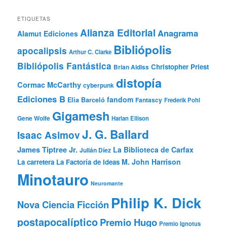
ETIQUETAS
Alianza Editorial
Anagrama
Alamut Ediciones
Bibliópolis
apocalipsis
Arthur C. Clarke
Bibliópolis Fantástica
Christopher Priest
Brian Aldiss
distopía
Cormac McCarthy
cyberpunk
Ediciones B
fandom
Elia Barceló
Fantascy
Frederik Pohl
Gigamesh
Gene Wolfe
Harlan Ellison
J. G. Ballard
Isaac Asimov
James Tiptree Jr.
La Biblioteca de Carfax
Julián Díez
M. John Harrison
La carretera
La Factoría de Ideas
Minotauro
Neuromante
Philip K. Dick
Nova Ciencia Ficción
postapocalíptico
Premio Hugo
Premio Ignotus