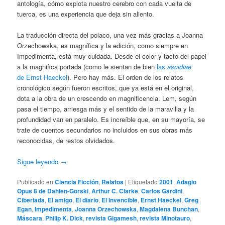
antología, cómo explota nuestro cerebro con cada vuelta de
tuerca, es una experiencia que deja sin aliento.
La traducción directa del polaco, una vez más gracias a Joanna
Orzechowska, es magnífica y la edición, como siempre en
Impedimenta, está muy cuidada. Desde el color y tacto del papel
a la magnifica portada (como le sientan de bien
las
ascidiae
de Ernst Haeckel
). Pero hay más. El orden de los relatos
cronológico según fueron escritos, que ya está en el original,
dota a la obra de un crescendo en magnificencia. Lem, según
pasa el tiempo, arriesga más y el sentido de la maravilla y la
profundidad van en paralelo. Es increíble que, en su mayoría, se
trate de cuentos secundarios no incluidos en sus obras más
reconocidas, de restos olvidados.
Sigue leyendo
→
Publicado en
Ciencia Ficción
,
Relatos
|
Etiquetado
2001
,
Adagio
Opus 8 de Dahlen-Gorski
,
Arthur C. Clarke
,
Carlos Gardini
,
Ciberiada
,
El amigo
,
El diario
,
El Invencible
,
Ernst Haeckel
,
Greg
Egan
,
Impedimenta
,
Joanna Orzechowska
,
Magdalena Bunchan
,
Máscara
,
Philip K. Dick
,
revista Gigamesh
,
revista Minotauro
,