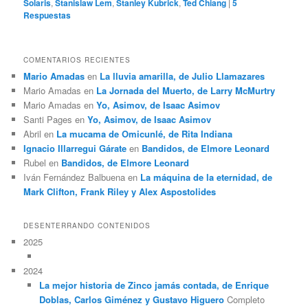
Solaris
,
Stanislaw Lem
,
Stanley Kubrick
,
Ted Chiang
|
5
Respuestas
COMENTARIOS RECIENTES
Mario Amadas
en
La lluvia amarilla, de Julio Llamazares
Mario Amadas
en
La Jornada del Muerto, de Larry McMurtry
Mario Amadas
en
Yo, Asimov, de Isaac Asimov
Santi Pages
en
Yo, Asimov, de Isaac Asimov
Abril
en
La mucama de Omicunlé, de Rita Indiana
Ignacio Illarregui Gárate
en
Bandidos, de Elmore Leonard
Rubel
en
Bandidos, de Elmore Leonard
Iván Fernández Balbuena
en
La máquina de la eternidad, de
Mark Clifton, Frank Riley y Alex Aspostolides
DESENTERRANDO CONTENIDOS
2025
2024
La mejor historia de Zinco jamás contada, de Enrique
Doblas, Carlos Giménez y Gustavo Higuero
Completo