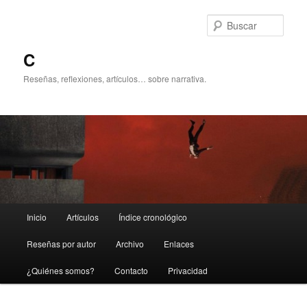
Ir
Ir
al
al
Busc
contenido
contenido
principal
secundario
C
Reseñas, reflexiones, artículos… sobre narrativa.
Menú
Inicio
Artículos
Índice cronológico
principal
Reseñas por autor
Archivo
Enlaces
¿Quiénes somos?
Contacto
Privacidad