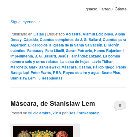
Ignacio Illarregui Gárate
Sigue leyendo
→
Publicado en
Listas
|
Etiquetado
Ad astra
,
Alamut Ediciones
,
Alpha
Decay
,
Cápside
,
Cuentos completos de J. G. Ballard
,
Cuentos para
Algernon
,
El cerco de la iglesia de la Santa Salvación
,
El ladrón
cuántico
,
Fantascy
,
Fata Libelli
,
Goran Petrović
,
Hannu Rajaniemi
,
Impedimenta
,
J. G. Ballard
,
Jesús Fernández Lozano
,
La bomba
número seis y otros relatos
,
La casa de hojas
,
Lavie Tidhar
,
Marcheto
,
Mark Danielewski
,
Máscara
,
Osama
,
Pálido fuego
,
Paolo
Bacigalupi
,
Peter Watts
,
RBA
,
Reyes de aire y agua
,
Sexto Piso
,
Stanislaw Lem
|
3
Respuestas
Máscara, de Stanislaw Lem
5
Posted on
26 diciembre, 2013
por
Des Frankenstein