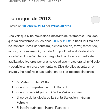
ARCHIVO DE LA ETIQUETA:
MÁSCARA
Lo mejor de 2013
3
Posted on
10 febrero, 2014
por
Varios autores
Una vez que
C
ha recuperado
momentum
, retomamos una idea
que ya abordamos en los años
2007
y
2008
: la habitual lista con
los mejores libros de fantasía, ciencia ficción, terror, fantástico,
raruno,
protopeterpunk
, llámelo X… publicados durante el año
anterior en España. Hemos preguntado a docena y media de
aquilatados lectores por una novedad que mereciera tal privilegio
y escribieran un breve comentario. Diez de ellos aceptaron el
envite y he aquí reunidas cada una de sus recomendaciones
Ad Astra – Peter Watts
Cuentos completos de J. G. Ballard
Cuentos para Algernon, Año I – Varios autores
El cerco de la iglesia de la Santa Salvación – Goran
Petrovic
El ladrón cuántico – Hannu Rajaniemi