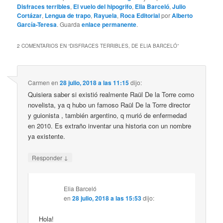
Disfraces terribles
,
El vuelo del hipogrifo
,
Elia Barceló
,
Julio
Cortázar
,
Lengua de trapo
,
Rayuela
,
Roca Editorial
por
Alberto
García-Teresa
. Guarda
enlace permanente
.
2 COMENTARIOS EN “
DISFRACES TERRIBLES, DE ELIA BARCELÓ
”
Carmen
en
28 julio, 2018 a las 11:15
dijo:
Quisiera saber si existió realmente Raül De la Torre como
novelista, ya q hubo un famoso Raül De la Torre director
y guionista , también argentino, q murió de enfermedad
en 2010. Es extraño inventar una historia con un nombre
ya existente.
↓
Responder
Elia Barceló
en
28 julio, 2018 a las 15:53
dijo:
Hola!