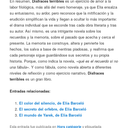
En resumen,
Disfraces terribles
es un ejercicio de amor a la
labor filológica, más allá del mero homenaje, ya que Elia ensalza
su entusiasmo, su ardor, pero reconoce que la mitificación y la
erudición simplifican la vida y llegan a ocultar lo más importante:
el drama individual que se esconde tras cada obra literaria y tras
su autor. Así mismo, es una intrigante novela sobre los
recuerdos y la memoria, sobre el pasado que acecha y cerca el
presente. La memoria se construye, altera y pervierte los
hechos, los salva a base de mentiras piadosas, y reafirma que
cada personaje sigue guardándose sus secretos y su propia
historia. Porque, como indica la novela, «
qué es el recuerdo si no
una fábula
». Y como fábula, como novela abierta a diferentes
niveles de reflexión y como ejercicio narrativo,
Disfraces
terribles
es un gran libro.
Entradas relacionadas:
El color del silencio, de Elia Barceló
El secreto del orfebre, de Elia Barceló
El mundo de Yarek, de Elia Barceló
Esta entrada fue publicada en
Hors catégorie
y etiquetada