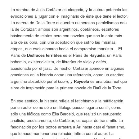
La sombra de Julio Cortázar es alargada, y la autora potencia las
evocaciones al jugar con el imaginario de éste que tiene el lector.
La carrera de De la Torre encuentra numerosos paralelismos con
la de Cortázar: ambos son argentinos, coetáneos, escritores
básicamente de relatos pero con novelas que son la cota más
alta de su obra, con una aceptación que sufrió las mismas
etapas, que evolucionaron hacia el compromiso marxista… El
París de
Disfraces terribles
es el París de
Rayuela
; un Paris
bohemio, existencialista, de librerías de viejo y cafés,
apasionado por el jazz. De hecho, Cortázar aparece en algunas
ocasiones en la historia como una referencia, como un escritor
argentino absorbido por el
boom
, y
Rayuela
es una obra real que
sirve de inspiración para la primera novela de Raúl de la Torre.
En ese sentido, la historia refleja el fetichismo y la mitificación
por un autor como sólo un filólogo puede llegar a sentir; como
sólo una filóloga como Elia Barceló, que realizó un estupendo
análisis, precisamente, de Cortázar, es capaz de transmitir. La
fascinación por los textos arrastra a Ari hacia casi el fanatismo,
que le hace mantener una relación íntima con el autor. La