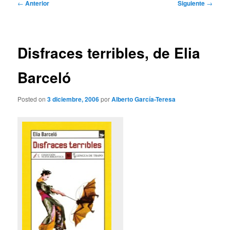
Navegación
←
Anterior
Siguiente
→
de
entradas
Disfraces terribles, de Elia
Barceló
Posted on
3 diciembre, 2006
por
Alberto García-Teresa