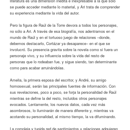
literatura es una dimensión inédita e inexpresable a la que sólo
se puede acceder mediante lo material, y Ari trata de comprender
su experiencia mediante la vida del autor.
Pero la figura de Raúl de la Torre devora a todos los personajes,
no sólo a Ari. A través de esa biografía, nos adentramos en el
mundo de Raúl y en el tortuoso juego de relaciones –donde,
debemos destacarlo, Cortázar ya desaparece– en el que se
involucró. Su presencia gravita sobre la novela como si fuera un
personaje vivo, y su influencia sobre la vida del resto de
personas que lo rodeaban fue, y sigue siendo, tan determinante
como para acabar arruinándolas.
Amelia, la primera esposa del escritor, y André, su amigo
homosexual, serán las principales fuentes de información. Con
sus revelaciones, poco a poco, se forja la personalidad de Raúl
mientras se define la del resto, incluidos otros personajes
evocados. Lentamente, los nuevos datos, cada vez más
asombrosos, lo iluminarán de manera diferente y, mientras va
acotando su personalidad, al mismo tiempo, la va difuminando.
La compleja y tupida red de sentimientos y relaciones adquieren