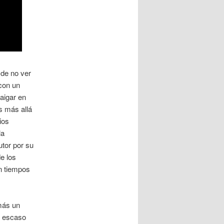
 de no ver
con un
raigar en
s más allá
ios
la
utor por su
e los
en tiempos
más un
l escaso