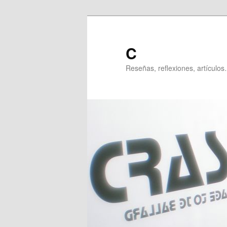
Ir
al
contenido
C
principal
Reseñas, reflexiones, artículos