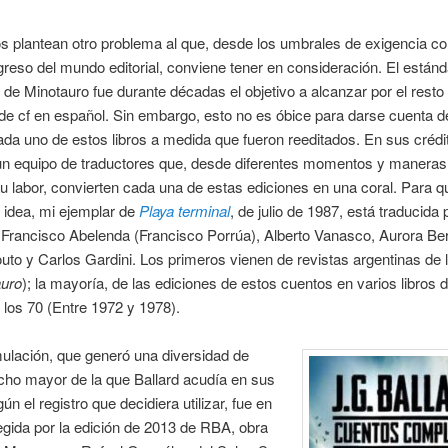
os plantean otro problema al que, desde los umbrales de exigencia co
greso del mundo editorial, conviene tener en consideración. El estánd
 de Minotauro fue durante décadas el objetivo a alcanzar por el resto
de cf en español. Sin embargo, esto no es óbice para darse cuenta d
da uno de estos libros a medida que fueron reeditados. En sus crédi
un equipo de traductores que, desde diferentes momentos y maneras
u labor, convierten cada una de estas ediciones en una coral. Para q
 idea, mi ejemplar de
Playa terminal
, de julio de 1987, está traducida 
 Francisco Abelenda (Francisco Porrúa), Alberto Vanasco, Aurora Be
uto y Carlos Gardini. Los primeros vienen de revistas argentinas de 
auro
); la mayoría, de las ediciones de estos cuentos en varios libros d
los 70 (Entre 1972 y 1978).
ulación, que generó una diversidad de
ho mayor de la que Ballard acudía en sus
ún el registro que decidiera utilizar, fue en
egida por la edición de 2013 de RBA, obra