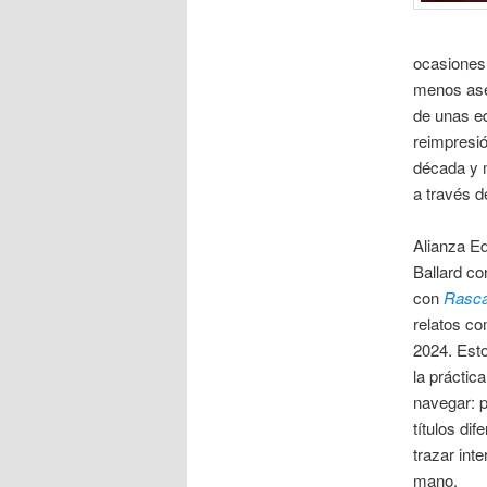
ocasiones.
menos asen
de unas ed
reimpresió
década y m
a través d
Alianza Ed
Ballard c
con
Rasca
relatos co
2024. Esto
la práctic
navegar: p
títulos di
trazar int
mano.