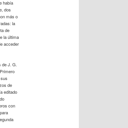
e había
e, dos
anon más o
radas: la
eta de
e la última
de acceder
s de J. G.
 Primero
 sus
nzos de
a editado
ado
ibros con
para
segunda