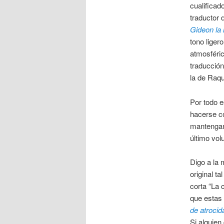
cualificad
traductor 
Gideon la
tono liger
atmosféric
traducció
la de Raq
Por todo e
hacerse co
mantengan 
último vol
Digo a la 
original t
corta “La 
que estas
de atroci
Si alguien