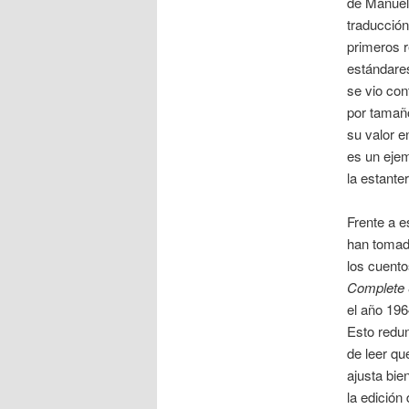
de Manuel
traducción
primeros r
estándares
se vio con
por tamaño
su valor 
es un ejem
la estanter
Frente a e
han tomado
los cuento
Complete 
el año 196
Esto redu
de leer q
ajusta bie
la edición