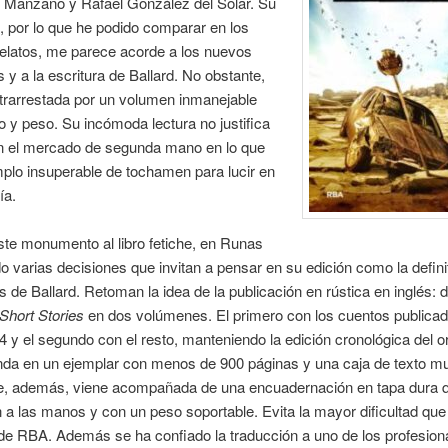
 Manzano y Rafael González del Solar. Su
, por lo que he podido comparar en los
elatos, me parece acorde a los nuevos
 y a la escritura de Ballard. No obstante,
trarrestada por un volumen inmanejable
 y peso. Su incómoda lectura no justifica
en el mercado de segunda mano en lo que
plo insuperable de tochamen para lucir en
ía.
ste monumento al libro fetiche, en Runas
 varias decisiones que invitan a pensar en su edición como la defini
s de Ballard. Retoman la idea de la publicación en rústica en inglés: d
Short Stories
en dos volúmenes. El primero con los cuentos publica
4 y el segundo con el resto, manteniendo la edición cronológica del or
nda en un ejemplar con menos de 900 páginas y una caja de texto 
ue, además, viene acompañada de una encuadernación en tapa dura 
n a las manos y con un peso soportable. Evita la mayor dificultad que
 de RBA. Además se ha confiado la traducción a uno de los profesio