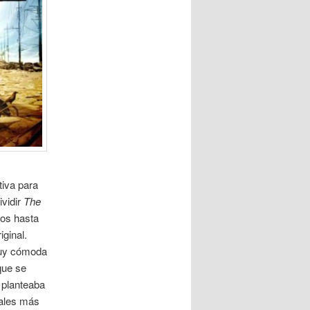
tiva para
ividir
The
dos hasta
iginal.
muy cómoda
que se
 planteaba
nales más