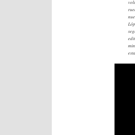
vol
rue
nue
Lóp
seg
edi
min
esta