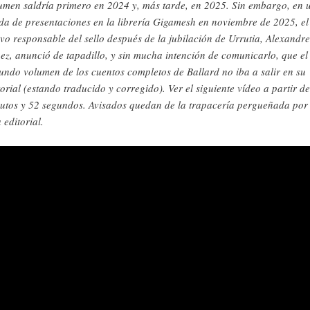
umen saldría primero en 2024 y, más tarde, en 2025. Sin embargo, en 
da de presentaciones en la librería Gigamesh en noviembre de 2025, el
vo responsable del sello después de la jubilación de Urrutia, Alexandre
ez, anunció de tapadillo, y sin mucha intención de comunicarlo, que el
undo volumen de los cuentos completos de Ballard no iba a salir en su
torial (estando traducido y corregido). Ver el siguiente vídeo a partir d
utos y 52 segundos. Avisados quedan de la trapacería pergueñada por
 editorial.