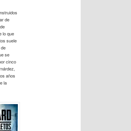
nstruidos
ar de
 de
e lo que
tos suele
 de
ue se
por cinco
rnárdez,
los años
e la