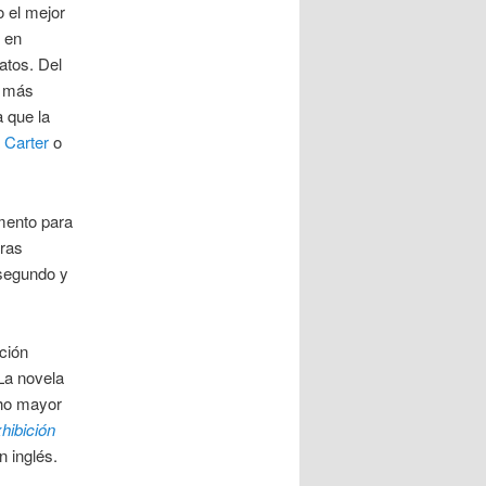
o el mejor
o en
latos. Del
l más
a que la
 Carter
o
mento para
tras
 segundo y
ción
La novela
cho mayor
hibición
n inglés.