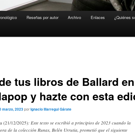
ronológico
Reseñas por autor
Archivo
Enlaces
¿Quiénes 
de tus libros de Ballard en
lapop y hazte con esta edi
0 marzo, 2023
por
Ignacio Illarregui Gárate
a (21/12/2025)
: Este texto se escribió a principios de 2023 cuando la
tora de la colección Runas, Belén Urrutia, prometió que el siguiente