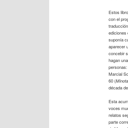
Estos libr
con el pro
traducción
ediciones 
suponía ca
aparecer 
concebir s
hagan una
personas:
Marcial So
60 (
Minot
década de 
Esta acum
voces muc
relatos seg
parte corr