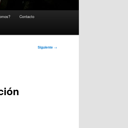
somos?
Contacto
Siguiente
→
ción