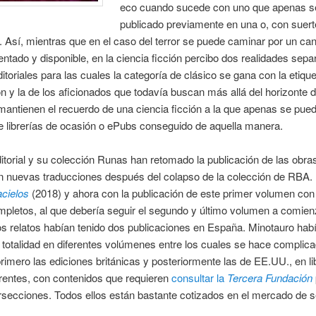
eco cuando sucede con uno que apenas s
publicado previamente en una o, con suert
 Así, mientras que en el caso del terror se puede caminar por un c
tado y disponible, en la ciencia ficción percibo dos realidades sepa
itoriales para las cuales la categoría de clásico se gana con la etiqu
n y la de los aficionados que todavía buscan más allá del horizonte d
antienen el recuerdo de una ciencia ficción a la que apenas se pue
e librerías de ocasión o ePubs conseguido de aquella manera.
itorial y su colección Runas han retomado la publicación de las obra
on nuevas traducciones después del colapso de la colección de RBA.
cielos
(2018) y ahora con la publicación de este primer volumen con
mpletos, al que debería seguir el segundo y último volumen a comie
s relatos habían tenido dos publicaciones en España. Minotauro habí
a totalidad en diferentes volúmenes entre los cuales se hace complic
rimero las ediciones británicas y posteriormente las de EE.UU., en l
ferentes, con contenidos que requieren
consultar la
Tercera Fundación
ersecciones. Todos ellos están bastante cotizados en el mercado de 