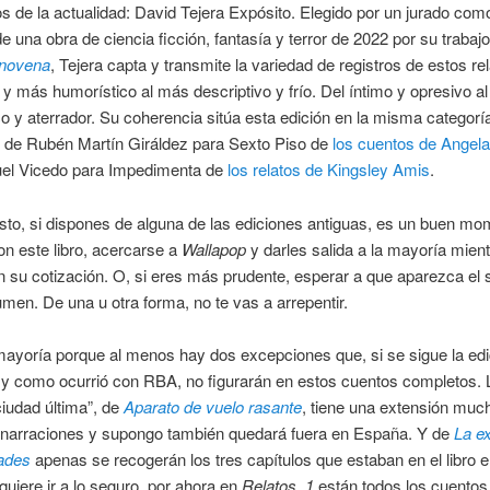
os de la actualidad: David Tejera Expósito. Elegido por un jurado com
de una obra de ciencia ficción, fantasía y terror de 2022 por su trabaj
 novena
, Tejera capta y transmite la variedad de registros de estos re
o y más humorístico al más descriptivo y frío. Del íntimo y opresivo a
o y aterrador. Su coherencia sitúa esta edición en la misma categorí
n de Rubén Martín Giráldez para Sexto Piso de
los cuentos de Angela
uel Vicedo para Impedimenta de
los relatos de Kingsley Amis
.
sto, si dispones de alguna de las ediciones antiguas, es un buen mo
n este libro, acercarse a
Wallapop
y darles salida a la mayoría mien
su cotización. O, si eres más prudente, esperar a que aparezca el
umen. De una u otra forma, no te vas a arrepentir.
mayoría porque al menos hay dos excepciones que, si se sigue la edi
al y como ocurrió con RBA, no figurarán en estos cuentos completos. 
ciudad última”, de
Aparato de vuelo rasante
, tiene una extensión mu
 narraciones y supongo también quedará fuera en España. Y de
La ex
dades
apenas se recogerán los tres capítulos que estaban en el libro e
 quiere ir a lo seguro, por ahora en
Relatos, 1
están todos los cuentos