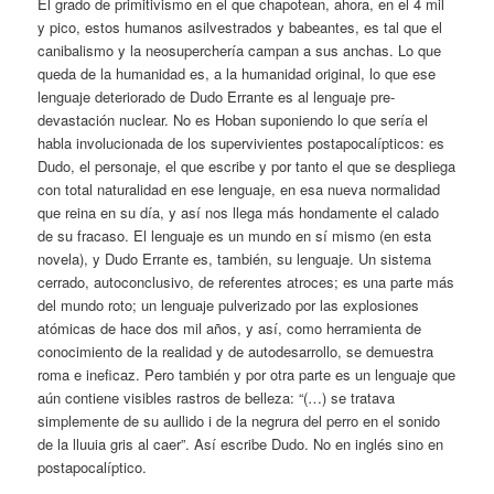
El grado de primitivismo en el que chapotean, ahora, en el 4 mil
y pico, estos humanos asilvestrados y babeantes, es tal que el
canibalismo y la neosuperchería campan a sus anchas. Lo que
queda de la humanidad es, a la humanidad original, lo que ese
lenguaje deteriorado de Dudo Errante es al lenguaje pre-
devastación nuclear. No es Hoban suponiendo lo que sería el
habla involucionada de los supervivientes postapocalípticos: es
Dudo, el personaje, el que escribe y por tanto el que se despliega
con total naturalidad en ese lenguaje, en esa nueva normalidad
que reina en su día, y así nos llega más hondamente el calado
de su fracaso. El lenguaje es un mundo en sí mismo (en esta
novela), y Dudo Errante es, también, su lenguaje. Un sistema
cerrado, autoconclusivo, de referentes atroces; es una parte más
del mundo roto; un lenguaje pulverizado por las explosiones
atómicas de hace dos mil años, y así, como herramienta de
conocimiento de la realidad y de autodesarrollo, se demuestra
roma e ineficaz. Pero también y por otra parte es un lenguaje que
aún contiene visibles rastros de belleza: “(…) se tratava
simplemente de su aullido i de la negrura del perro en el sonido
de la lluuia gris al caer”. Así escribe Dudo. No en inglés sino en
postapocalíptico.