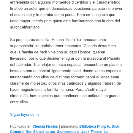
entretenida con algunos momentos divertidos y el característico
final de un autor que en demasiadas ocasiones parecía no prever
el desenlace y lo cerraba como podía. Pero es innegable que
tiene mayor interés para quien esté familiarizado con la obra del
autor californiano.
Su premisa es sencilla. En una Tierra “extremadamente
superpoblada” se prohíbe tener mascotas. Cuando descubren
que la familia de Nick vive con su gato Horace, quieren
llevárselo, por lo que deciden emigrar con la mascota al Planeta
del Labrador. Tras viajar en nave espacial, encuentran un planeta
boscoso con un hábitat ligeramente hostil donde varias especies
interactuarán con ellos de distintas formas: habrá quienes sean
claramente molestos, otros más cariñosos y algunos tratarán de
hacer negocio con la familia humana. Para añadir mayor
dimensión, hay especies que mantienen una antiquísima guerra
entre ellos.
Sigue leyendo
→
Publicado en
Ciencia Ficción
|
Etiquetado
Biblioteca Philip K. Dick
,
Cátedra
,
Don Siegel
,
gatos
,
Gestarescala
,
Jack Finney
,
La