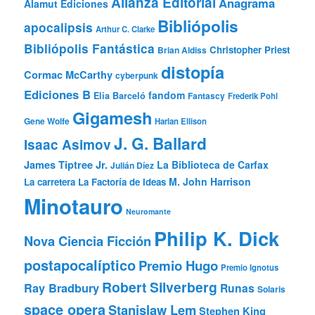
Alianza Editorial
Anagrama
Alamut Ediciones
Bibliópolis
apocalipsis
Arthur C. Clarke
Bibliópolis Fantástica
Christopher Priest
Brian Aldiss
distopía
Cormac McCarthy
cyberpunk
Ediciones B
fandom
Elia Barceló
Fantascy
Frederik Pohl
Gigamesh
Gene Wolfe
Harlan Ellison
J. G. Ballard
Isaac Asimov
James Tiptree Jr.
La Biblioteca de Carfax
Julián Díez
M. John Harrison
La carretera
La Factoría de Ideas
Minotauro
Neuromante
Philip K. Dick
Nova Ciencia Ficción
postapocalíptico
Premio Hugo
Premio Ignotus
Robert Silverberg
Ray Bradbury
Runas
Solaris
space opera
Stanislaw Lem
Stephen King