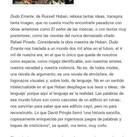
Dudo Errante
, de Russell Hoban, rebosa tantas ideas, transpira
tanta imagen, que no cuesta mucho encontrarle pasadizos con
obras anteriores como
El señor de las moscas
, o con textos muy
posteriores, como las novelas del nunca demasiado citado
Rafael Pinedo. Considerada la obra maestra de Hoban,
Dudo
Errante
nos traslada a un mundo dos mil años en el futuro, el 4
mil de nuestra era, en el que lo único que queda de nosotros
como especie, como migaja identificable, son nuestros errores,
nuestra necedad y nuestra violencia. No es, de todos modos,
una novela de argumento; es una novela de atmósfera, de
fogonazos visuales y, sobre todo, de lenguaje. No en un sentido
intelectualoide en el que Hoban despliegue sus tesis o ideas; ‘de
lenguaje’ porque aquí el lenguaje
es
la realidad. Las palabras de
ese mundo futuro son como cascotes de un edificio en ruinas;
nos servirían para saber que ese edificio cayó, pero no para
reconstruirlo. Lo que David Pringle llamó “una historia sencilla,
copiosamente enriquecida por ingeniosos juegos de palabras y
toques de misticismo”, se quedó, me temo, muy corto.