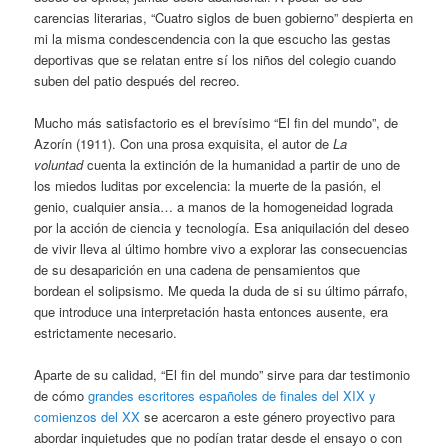
carencias literarias, “Cuatro siglos de buen gobierno” despierta en
mi la misma condescendencia con la que escucho las gestas
deportivas que se relatan entre sí los niños del colegio cuando
suben del patio después del recreo.
Mucho más satisfactorio es el brevísimo “El fin del mundo”, de
Azorín (1911). Con una prosa exquisita, el autor de
La
voluntad
cuenta la extinción de la humanidad a partir de uno de
los miedos luditas por excelencia: la muerte de la pasión, el
genio, cualquier ansia… a manos de la homogeneidad lograda
por la acción de ciencia y tecnología. Esa aniquilación del deseo
de vivir lleva al último hombre vivo a explorar las consecuencias
de su desaparición en una cadena de pensamientos que
bordean el solipsismo. Me queda la duda de si su último párrafo,
que introduce una interpretación hasta entonces ausente, era
estrictamente necesario.
Aparte de su calidad, “El fin del mundo” sirve para dar testimonio
de cómo
grandes escritores españoles de finales del XIX y
comienzos del XX
se acercaron a este género proyectivo para
abordar inquietudes que no podían tratar desde el ensayo o con