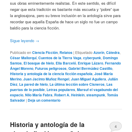
sus obras eminentemente realistas. En este sentido, es difícil
negar que esta tradición es bastante más escueta y “pobre” que
la anglosajona, pero su breve inclusión en la antología sirve para
recordar que aquella España de hace un siglo no fue un campo
baldío para la ciencia ficción.
Sigue leyendo
→
Publicado en
Ciencia Ficción
,
Relatos
|
Etiquetado
Azorín
,
Cátedra
,
César Mallorquí
,
Cuentos de la Tierra Vaga
,
cyberpunk
,
Domingo
Santos
,
El bosque de hielo
,
Elia Barceló
,
Enrique Lázaro
,
Fernando
Ángel Moreno
,
Futuros peligrosos
,
Gabriel Bermúdez Castillo
,
Historia y antología de la ciencia ficción española
,
José María
Merino
,
Juan Jacinto Muñoz Rengel
,
Juan Miguel Aguilera
,
Julián
Díez
,
La pared de hielo
,
La última lección sobre Cisneros
,
Las
puertas de lo posible
,
Letras populares
,
Marsuf el vagabundo del
espacio
,
Nilo María Fabra
,
Robert A. Heinlein
,
steampunk
,
Tomás
Salvador
|
Deja un comentario
Historia y antología de la
4