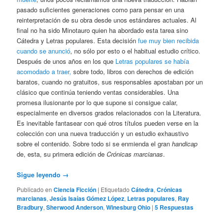
pasado suficientes generaciones como para pensar en una
reinterpretación de su obra desde unos estándares actuales. Al
final no ha sido Minotauro quien ha abordado esta tarea sino
Cátedra y Letras populares. Esta decisión
fue muy bien recibida
cuando se anunció
, no sólo por esto o el habitual estudio crítico.
Después de unos años en los que
Letras populares se había
acomodado a traer,
sobre todo, libros con derechos de edición
baratos, cuando no gratuitos, sus responsables apostaban por un
clásico que continúa teniendo ventas considerables. Una
promesa ilusionante por lo que supone si consigue calar,
especialmente en diversos grados relacionados con la Literatura.
Es inevitable fantasear con qué otros títulos pueden verse en la
colección con una nueva traducción y un estudio exhaustivo
sobre el contenido. Sobre todo si se enmienda el gran
handicap
de, esta, su primera edición de
Crónicas marcianas
.
Sigue leyendo
→
Publicado en
Ciencia Ficción
|
Etiquetado
Cátedra
,
Crónicas
marcianas
,
Jesús Isaías Gómez López
,
Letras populares
,
Ray
Bradbury
,
Sherwood Anderson
,
Winesburg Ohio
|
5
Respuestas