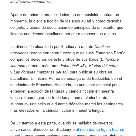
del discurso racionalista.
Aparte de todas estas cualidades, su composición captura un
momento, la ciencia ficción de los años 40 tal y como derivaba
del
pulp
, y ejerce de declaración de principios de un escritor que
llevaba una década batallando por dar a conocer sus relatos.
La dimensión alcanzada por Bradbury a raíz de
Crónicas
marcianas
resonó con tanta fuerza que en 1955 Francisco Porrúa
compró los derechos de este y otros de sus libros (
El hombre
ilustrado
primero, más tarde
Fahrenheit 451, El vino del estío
y
Las doradas manzanas del sol
) para publicar su obra en
castellano. El mismo Porrúa se encargaría de traducirlos con el
seudónimo de Francisco Abelenda, en una labor esencial para
entender la edición de fantasía y ciencia ficción en nuestra
lengua. Fueron gran parte de los primeros cimientos de
Minotauro, una sello que durante décadas marcó los estándares
más elevados en la ciencia ficción en nuestra lengua.
De un tiempo a esta parte, cuando se hablaba de diversos
aniversarios alrededor de Bradbury o
al recordar su figura tras su
muerte
, unos pocos reclamamos una nueva traducción. Habían