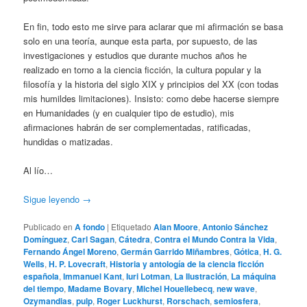
En fin, todo esto me sirve para aclarar que mi afirmación se basa
solo en una teoría, aunque esta parta, por supuesto, de las
investigaciones y estudios que durante muchos años he
realizado en torno a la ciencia ficción, la cultura popular y la
filosofía y la historia del siglo XIX y principios del XX (con todas
mis humildes limitaciones). Insisto: como debe hacerse siempre
en Humanidades (y en cualquier tipo de estudio), mis
afirmaciones habrán de ser complementadas, ratificadas,
hundidas o matizadas.
Al lío…
Sigue leyendo
→
Publicado en
A fondo
|
Etiquetado
Alan Moore
,
Antonio Sánchez
Domínguez
,
Carl Sagan
,
Cátedra
,
Contra el Mundo Contra la Vida
,
Fernando Ángel Moreno
,
Germán Garrido Miñambres
,
Gótica
,
H. G.
Wells
,
H. P. Lovecraft
,
Historia y antología de la ciencia ficción
española
,
Immanuel Kant
,
Iuri Lotman
,
La Ilustración
,
La máquina
del tiempo
,
Madame Bovary
,
Michel Houellebecq
,
new wave
,
Ozymandias
,
pulp
,
Roger Luckhurst
,
Rorschach
,
semiosfera
,