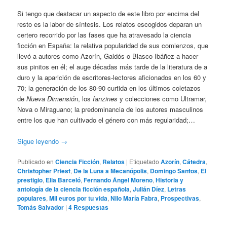
Si tengo que destacar un aspecto de este libro por encima del
resto es la labor de síntesis. Los relatos escogidos deparan un
certero recorrido por las fases que ha atravesado la ciencia
ficción en España: la relativa popularidad de sus comienzos, que
llevó a autores como Azorín, Galdós o Blasco Ibáñez a hacer
sus pinitos en él; el auge décadas más tarde de la literatura de a
duro y la aparición de escritores-lectores aficionados en los 60 y
70; la generación de los 80-90 curtida en los últimos coletazos
de
Nueva Dimensión
, los
fanzines
y colecciones como Ultramar,
Nova o Miraguano; la predominancia de los autores masculinos
entre los que han cultivado el género con más regularidad;…
Sigue leyendo
→
Publicado en
Ciencia Ficción
,
Relatos
|
Etiquetado
Azorín
,
Cátedra
,
Christopher Priest
,
De la Luna a Mecanópolis
,
Domingo Santos
,
El
prestigio
,
Elia Barceló
,
Fernando Ángel Moreno
,
Historia y
antología de la ciencia ficción española
,
Julián Díez
,
Letras
populares
,
Mil euros por tu vida
,
Nilo María Fabra
,
Prospectivas
,
Tomás Salvador
|
4
Respuestas