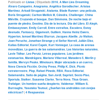
Publicado en
Listas
|
Etiquetado
2016
,
A Man Lies Dreaming
,
Álvaro Cunqueiro
,
Anagrama
,
Angélica Gorodischer
,
Aristas
Martínez
,
Arkadi Strugatski
,
Atalanta
,
Blade Runner: una película
,
Borís Strugatski
,
Carlton Mellick III
,
Cátedra
,
Challenger
,
China
Miéville
,
Cruzando el bosque
,
Dan Simmons
,
De noche bajo el
puente de piedra
,
Destino
,
Día de la lectura
,
Día del Libro
,
El Aleph
,
Embassytown
,
Emily Carroll
,
Entre extraños
,
Escalera
,
Estoy
desnudo
,
Fantascy
,
Gigamesh
,
Guillem
,
Hanns Heinz Ewers
,
Hyperion
,
Ismael Martínez Biurrun
,
Jacques Abeille
,
Jo Walton
,
Joan Perucho
,
Jonathan Strange y el Señor Norrell
,
Julián Díez
,
Kailas Editorial
,
Karel Čapek
,
Kurt Vonnegut
,
La casa de arenas
movedizas
,
La guerra de las salamandras
,
Las historias naturales
,
Lavie Tidhar
,
Leo Perutz
,
Letras populares
,
Los jardines
estatuarios
,
Mandrágora
,
Mariano Villarreal
,
Matadero 5
,
Merlín y
familia
,
Mervyn Peake
,
Minotauro
,
Mujer abrazada a un cuervo
,
Nova Ciencia Ficción
,
Orciny Press
,
Philip K. Dick
,
Picnic
extraterrestre
,
Plop
,
Rafael Pinedo
,
RBA
,
Roca Editorial
,
Salamandra
,
Salto de página
,
San Jordi
,
Sapristi
,
Sexto Piso
,
Sportula
,
Stalker
,
Susanna Clarke
,
Terra Nova
,
Titus Groan
,
Trafalgar
,
Un hombre sueña despierto
,
Valdemar
,
William S.
Burroughs
,
Yasutaka Tsutsui
,
¿Sueñan los androides con ovejas
eléctricas?
|
4
Respuestas