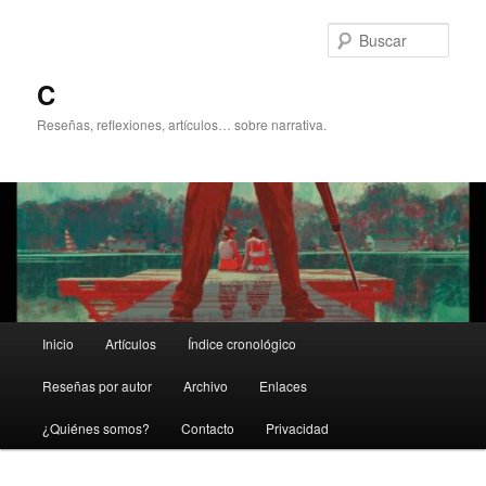
Ir
Ir
al
al
Busc
contenido
contenido
principal
secundario
C
Reseñas, reflexiones, artículos… sobre narrativa.
Menú
Inicio
Artículos
Índice cronológico
principal
Reseñas por autor
Archivo
Enlaces
¿Quiénes somos?
Contacto
Privacidad