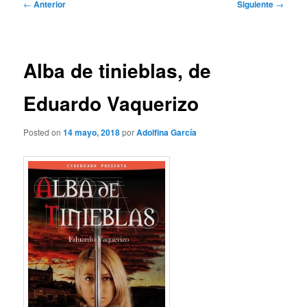
Navegación
←
Anterior
Siguiente
→
de
entradas
Alba de tinieblas, de
Eduardo Vaquerizo
Posted on
14 mayo, 2018
por
Adolfina García