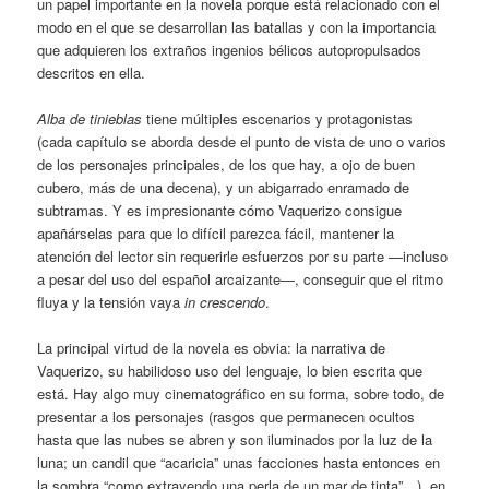
un papel importante en la novela porque está relacionado con el
modo en el que se desarrollan las batallas y con la importancia
que adquieren los extraños ingenios bélicos autopropulsados
descritos en ella.
Alba de tinieblas
tiene múltiples escenarios y protagonistas
(cada capítulo se aborda desde el punto de vista de uno o varios
de los personajes principales, de los que hay, a ojo de buen
cubero, más de una decena), y un abigarrado enramado de
subtramas. Y es impresionante cómo Vaquerizo consigue
apañárselas para que lo difícil parezca fácil, mantener la
atención del lector sin requerirle esfuerzos por su parte —incluso
a pesar del uso del español arcaizante—, conseguir que el ritmo
fluya y la tensión vaya
in crescendo
.
La principal virtud de la novela es obvia: la narrativa de
Vaquerizo, su habilidoso uso del lenguaje, lo bien escrita que
está. Hay algo muy cinematográfico en su forma, sobre todo, de
presentar a los personajes (rasgos que permanecen ocultos
hasta que las nubes se abren y son iluminados por la luz de la
luna; un candil que “acaricia” unas facciones hasta entonces en
la sombra “como extrayendo una perla de un mar de tinta”…), en