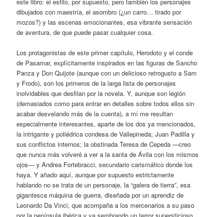
este libro: el estilo, por supuesto, pero también los personajes
dibujados con maestría, el asombro (¿un carro… tirado por
mozos?) y las escenas emocionantes, esa vibrante sensación
de aventura, de que puede pasar cualquier cosa.
Los protagonistas de este primer capítulo, Herodoto y el conde
de Pasamar, explícitamente inspirados en las figuras de Sancho
Panza y Don Quijote (aunque con un delicioso retrogusto a Sam
y Frodo), son los primeros de la larga lista de personajes
inolvidables que desfilan por la novela. Y, aunque son legión
(demasiados como para entrar en detalles sobre todos ellos sin
acabar desvelando más de la cuenta), a mí me resultan
especialmente interesantes, aparte de los dos ya mencionados,
la intrigante y poliédrica condesa de Vallepineda; Juan Padilla y
sus conflictos internos; la obstinada Teresa de Cepeda —creo
que nunca más volveré a ver a la santa de Ávila con los mismos
ojos— y Andrea Fortebracci, secundario carismático donde los
haya. Y añado aquí, aunque por supuesto estrictamente
hablando no se trata de un personaje, la “galera de tierra”, esa
gigantesca máquina de guerra, diseñada por un aprendiz de
Leonardo Da Vinci, que acompaña a los mercenarios a su paso
por la península ibérica y va sembrando un terror supersticioso