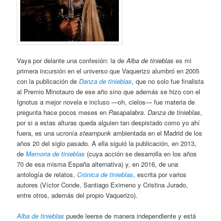
Vaya por delante una confesión: la de
Alba de tinieblas
es mi
primera incursión en el universo que Vaquerizo alumbró en 2005
con la publicación de
Danza de tinieblas
, que no solo fue finalista
al Premio Minotauro de ese año sino que además se hizo con el
Ignotus a mejor novela e incluso —oh, cielos— fue materia de
pregunta hace pocos meses en
Pasapalabra
.
Danza de tinieblas
,
por si a estas alturas queda alguien tan despistado como yo ahí
fuera, es una ucronía
steampunk
ambientada en el Madrid de los
años 20 del siglo pasado. A ella siguió la publicación, en 2013,
de
Memoria de tinieblas
(cuya acción se desarrolla en los años
70 de esa misma España alternativa) y, en 2016, de una
antología de relatos,
Crónica de tinieblas
, escrita por varios
autores (Víctor Conde, Santiago Eximeno y Cristina Jurado,
entre otros, además del propio Vaquerizo).
Alba de tinieblas
puede leerse de manera independiente y está