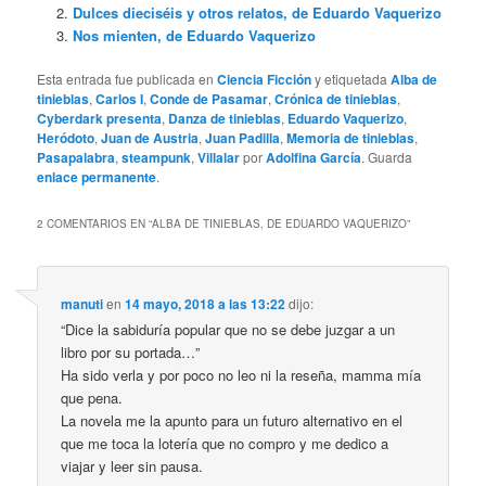
Dulces dieciséis y otros relatos, de Eduardo Vaquerizo
Nos mienten, de Eduardo Vaquerizo
Esta entrada fue publicada en
Ciencia Ficción
y etiquetada
Alba de
tinieblas
,
Carlos I
,
Conde de Pasamar
,
Crónica de tinieblas
,
Cyberdark presenta
,
Danza de tinieblas
,
Eduardo Vaquerizo
,
Heródoto
,
Juan de Austria
,
Juan Padilla
,
Memoria de tinieblas
,
Pasapalabra
,
steampunk
,
Villalar
por
Adolfina García
. Guarda
enlace permanente
.
2 COMENTARIOS EN “
ALBA DE TINIEBLAS, DE EDUARDO VAQUERIZO
”
manuti
en
14 mayo, 2018 a las 13:22
dijo:
“Dice la sabiduría popular que no se debe juzgar a un
libro por su portada…”
Ha sido verla y por poco no leo ni la reseña, mamma mía
que pena.
La novela me la apunto para un futuro alternativo en el
que me toca la lotería que no compro y me dedico a
viajar y leer sin pausa.