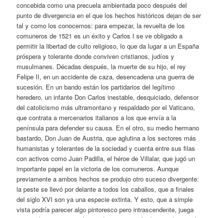
concebida como una precuela ambientada poco después del
punto de divergencia en el que los hechos históricos dejan de ser
tal y como los conocemos: para empezar, la revuelta de los
comuneros de 1521 es un éxito y Carlos I se ve obligado a
permitir la libertad de culto religioso, lo que da lugar a un España
próspera y tolerante donde conviven cristianos, judíos y
musulmanes. Décadas después, la muerte de su hijo, el rey
Felipe II, en un accidente de caza, desencadena una guerra de
sucesión. En un bando están los partidarios del legítimo
heredero, un infante Don Carlos inestable, desquiciado, defensor
del catolicismo más ultramontano y respaldado por el Vaticano,
que contrata a mercenarios italianos a los que envía a la
península para defender su causa. En el otro, su medio hermano
bastardo, Don Juan de Austria, que aglutina a los sectores más
humanistas y tolerantes de la sociedad y cuenta entre sus filas
con activos como Juan Padilla, el héroe de Villalar, que jugó un
importante papel en la victoria de los comuneros. Aunque
previamente a ambos hechos se produjo otro suceso divergente:
la peste se llevó por delante a todos los caballos, que a finales
del siglo XVI son ya una especie extinta. Y esto, que a simple
vista podría parecer algo pintoresco pero intrascendente, juega