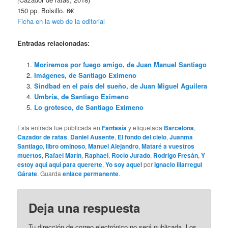
150 pp. Bolsillo. 6€
Ficha en la web de la editorial
Entradas relacionadas:
Moriremos por fuego amigo, de Juan Manuel Santiago
Imágenes, de Santiago Eximeno
Sindbad en el país del sueño, de Juan Miguel Aguilera
Umbría, de Santiago Eximeno
Lo grotesco, de Santiago Eximeno
Esta entrada fue publicada en
Fantasía
y etiquetada
Barcelona
,
Cazador de ratas
,
Daniel Ausente
,
El fondo del cielo
,
Juanma
Santiago
,
libro ominoso
,
Manuel Alejandro
,
Mataré a vuestros
muertos
,
Rafael Marín
,
Raphael
,
Rocío Jurado
,
Rodrigo Fresán
,
Y
estoy aquí aquí para quererte
,
Yo soy aquel
por
Ignacio Illarregui
Gárate
. Guarda
enlace permanente
.
Deja una respuesta
Tu dirección de correo electrónico no será publicada.
Los