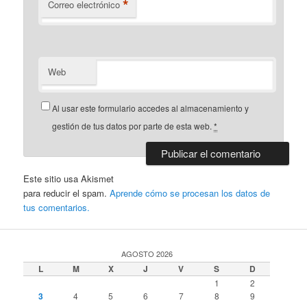
*
Correo electrónico
Web
Al usar este formulario accedes al almacenamiento y
gestión de tus datos por parte de esta web.
*
Este sitio usa Akismet
para reducir el spam.
Aprende cómo se procesan los datos de
tus comentarios.
AGOSTO 2026
L
M
X
J
V
S
D
1
2
3
4
5
6
7
8
9