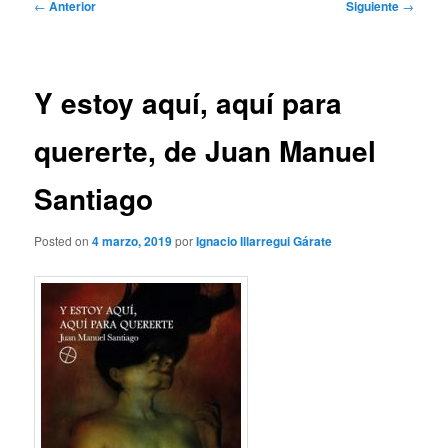
Navegación
←
Anterior
Siguiente
→
de
entradas
Y estoy aquí, aquí para
quererte, de Juan Manuel
Santiago
Posted on
4 marzo, 2019
por
Ignacio Illarregui Gárate