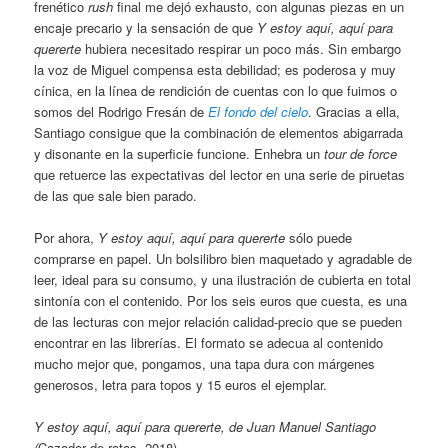
frenético
rush
final me dejó exhausto, con algunas piezas en un
encaje precario y la sensación de que
Y estoy aquí, aquí para
quererte
hubiera necesitado respirar un poco más. Sin embargo
la voz de Miguel compensa esta debilidad; es poderosa y muy
cínica, en la línea de rendición de cuentas con lo que fuimos o
somos del Rodrigo Fresán de
El fondo del cielo
. Gracias a ella,
Santiago consigue que la combinación de elementos abigarrada
y disonante en la superficie funcione. Enhebra un
tour de force
que retuerce las expectativas del lector en una serie de piruetas
de las que sale bien parado.
Por ahora,
Y estoy aquí, aquí para quererte
sólo puede
comprarse en papel. Un bolsilibro bien maquetado y agradable de
leer, ideal para su consumo, y una ilustración de cubierta en total
sintonía con el contenido. Por los seis euros que cuesta, es una
de las lecturas con mejor relación calidad-precio que se pueden
encontrar en las librerías. El formato se adecua al contenido
mucho mejor que, pongamos, una tapa dura con márgenes
generosos, letra para topos y 15 euros el ejemplar.
Y estoy aquí, aquí para quererte, de Juan Manuel Santiago
(
Cazador de ratas, 2018)