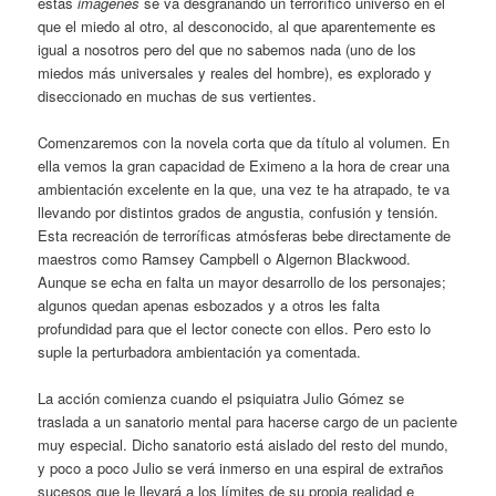
estas
imágenes
se va desgranando un terrorífico universo en el
que el miedo al otro, al desconocido, al que aparentemente es
igual a nosotros pero del que no sabemos nada (uno de los
miedos más universales y reales del hombre), es explorado y
diseccionado en muchas de sus vertientes.
Comenzaremos con la novela corta que da título al volumen. En
ella vemos la gran capacidad de Eximeno a la hora de crear una
ambientación excelente en la que, una vez te ha atrapado, te va
llevando por distintos grados de angustia, confusión y tensión.
Esta recreación de terroríficas atmósferas bebe directamente de
maestros como Ramsey Campbell o Algernon Blackwood.
Aunque se echa en falta un mayor desarrollo de los personajes;
algunos quedan apenas esbozados y a otros les falta
profundidad para que el lector conecte con ellos. Pero esto lo
suple la perturbadora ambientación ya comentada.
La acción comienza cuando el psiquiatra Julio Gómez se
traslada a un sanatorio mental para hacerse cargo de un paciente
muy especial. Dicho sanatorio está aislado del resto del mundo,
y poco a poco Julio se verá inmerso en una espiral de extraños
sucesos que le llevará a los límites de su propia realidad e