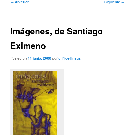
Navegación
←
Anterior
Siguiente
→
de
entradas
Imágenes, de Santiago
Eximeno
Posted on
11 junio, 2006
por
J. Fidel Insúa