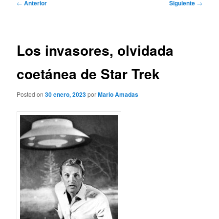
Navegación
←
Anterior
Siguiente
→
de
entradas
Los invasores, olvidada
coetánea de Star Trek
Posted on
30 enero, 2023
por
Mario Amadas