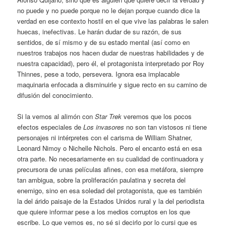
no puede y no puede porque no le dejan porque cuando dice la
verdad en ese contexto hostil en el que vive las palabras le salen
huecas, inefectivas. Le harán dudar de su razón, de sus
sentidos, de sí mismo y de su estado mental (así como en
nuestros trabajos nos hacen dudar de nuestras habilidades y de
nuestra capacidad), pero él, el protagonista interpretado por Roy
Thinnes, pese a todo, persevera. Ignora esa implacable
maquinaria enfocada a disminuirle y sigue recto en su camino de
difusión del conocimiento.
Si la vemos al alimón con
Star Trek
veremos que los pocos
efectos especiales de
Los invasores
no son tan vistosos ni tiene
personajes ni intérpretes con el carisma de William Shatner,
Leonard Nimoy o Nichelle Nichols. Pero el encanto está en esa
otra parte. No necesariamente en su cualidad de continuadora y
precursora de unas películas afines, con esa metáfora, siempre
tan ambigua, sobre la proliferación paulatina y secreta del
enemigo, sino en esa soledad del protagonista, que es también
la del árido paisaje de la Estados Unidos rural y la del periodista
que quiere informar pese a los medios corruptos en los que
escribe. Lo que vemos es, no sé si decirlo por lo cursi que es