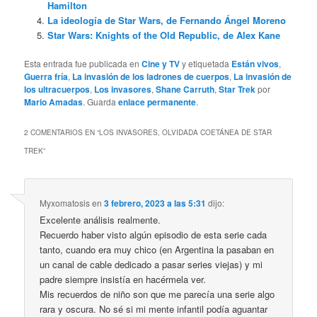
Hamilton
La ideología de Star Wars, de Fernando Ángel Moreno
Star Wars: Knights of the Old Republic, de Alex Kane
Esta entrada fue publicada en
Cine y TV
y etiquetada
Están vivos
,
Guerra fría
,
La invasión de los ladrones de cuerpos
,
La invasión de
los ultracuerpos
,
Los invasores
,
Shane Carruth
,
Star Trek
por
Mario Amadas
. Guarda
enlace permanente
.
2 COMENTARIOS EN “
LOS INVASORES, OLVIDADA COETÁNEA DE STAR
TREK
”
Myxomatosis
en
3 febrero, 2023 a las 5:31
dijo:
Excelente análisis realmente.
Recuerdo haber visto algún episodio de esta serie cada
tanto, cuando era muy chico (en Argentina la pasaban en
un canal de cable dedicado a pasar series viejas) y mi
padre siempre insistía en hacérmela ver.
Mis recuerdos de niño son que me parecía una serie algo
rara y oscura. No sé si mi mente infantil podía aguantar