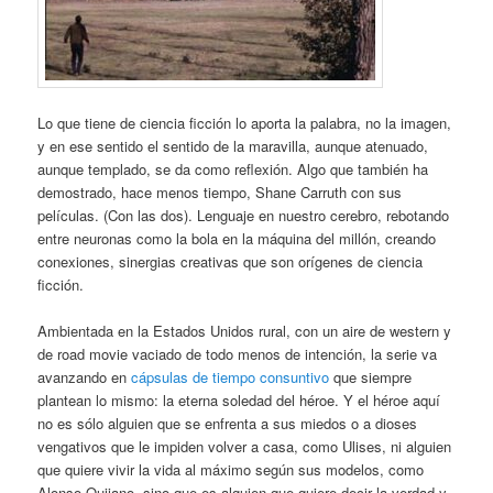
Lo que tiene de ciencia ficción lo aporta la palabra, no la imagen,
y en ese sentido el sentido de la maravilla, aunque atenuado,
aunque templado, se da como reflexión. Algo que también ha
demostrado, hace menos tiempo, Shane Carruth con sus
películas. (Con las dos). Lenguaje en nuestro cerebro, rebotando
entre neuronas como la bola en la máquina del millón, creando
conexiones, sinergias creativas que son orígenes de ciencia
ficción.
Ambientada en la Estados Unidos rural, con un aire de western y
de road movie vaciado de todo menos de intención, la serie va
avanzando en
cápsulas de tiempo consuntivo
que siempre
plantean lo mismo: la eterna soledad del héroe. Y el héroe aquí
no es sólo alguien que se enfrenta a sus miedos o a dioses
vengativos que le impiden volver a casa, como Ulises, ni alguien
que quiere vivir la vida al máximo según sus modelos, como
Alonso Quijano, sino que es alguien que quiere decir la verdad y