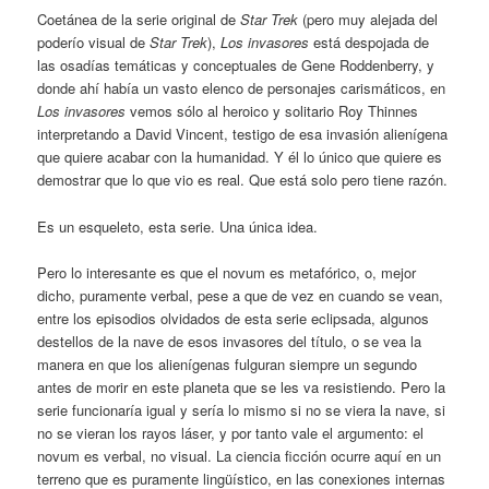
Coetánea de la serie original de
Star Trek
(pero muy alejada del
poderío visual de
Star Trek
),
Los invasores
está despojada de
las osadías temáticas y conceptuales de Gene Roddenberry, y
donde ahí había un vasto elenco de personajes carismáticos, en
Los invasores
vemos sólo al heroico y solitario Roy Thinnes
interpretando a David Vincent, testigo de esa invasión alienígena
que quiere acabar con la humanidad. Y él lo único que quiere es
demostrar que lo que vio es real. Que está solo pero tiene razón.
Es un esqueleto, esta serie. Una única idea.
Pero lo interesante es que el novum es metafórico, o, mejor
dicho, puramente verbal, pese a que de vez en cuando se vean,
entre los episodios olvidados de esta serie eclipsada, algunos
destellos de la nave de esos invasores del título, o se vea la
manera en que los alienígenas fulguran siempre un segundo
antes de morir en este planeta que se les va resistiendo. Pero la
serie funcionaría igual y sería lo mismo si no se viera la nave, si
no se vieran los rayos láser, y por tanto vale el argumento: el
novum es verbal, no visual. La ciencia ficción ocurre aquí en un
terreno que es puramente lingüístico, en las conexiones internas