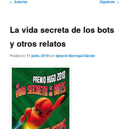
Navegación
←
Anterior
Siguiente
→
de
entradas
La vida secreta de los bots
y otros relatos
Posted on
11 junio, 2019
por
Ignacio Illarregui Gárate