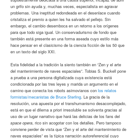
un grifo sin ayuda y, muchas veces, especialista en agravar
problemas. Una ineptitud redondeada en el desenlace cuando
cristaliza el premio a quien les ha salvado el pellejo. Sin
embargo, el cambio desemboca en un retorno a los orígenes
para que todo siga igual. Un conservadurismo de fondo que
también está presente en una forma aseada cuyo estilo más
hace pensar en el clasicismo de la ciencia ficción de los 50 que
en un texto del siglo XXI.
Esta fidelidad a la tradición la siento también en “Zen y el arte
del mantenimiento de naves espaciales”. Tobias S. Buckell pone
a prueba a una persona digitalizada cuya existencia está
condicionada por las tres leyes y marida un argumento en el
camino que conecta los robots asimovianos con
los relatos
formistas/mecanistas de Bruce Sterling
. La gracia de la
resolución, una apuesta por el transhumanismo desacomplejado,
está en que el dilema a priori irresoluble se solventa gracias al
uso de un lugar narrativo que hará las delicias de los fans del
space opera
, rico sin acogotar con los detalles. Pero tampoco
conviene perder de vista que “Zen y el arte del mantenimiento de
naves espaciales” es la típica narración autoreferencial cuyo