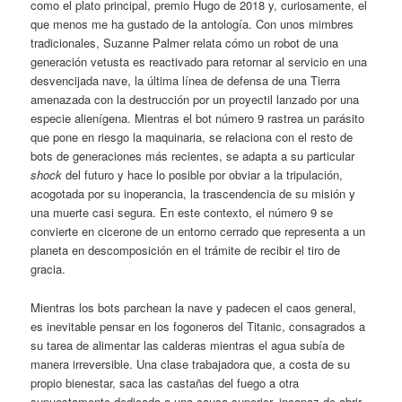
como el plato principal, premio Hugo de 2018 y, curiosamente, el
que menos me ha gustado de la antología. Con unos mimbres
tradicionales, Suzanne Palmer relata cómo un robot de una
generación vetusta es reactivado para retornar al servicio en una
desvencijada nave, la última línea de defensa de una Tierra
amenazada con la destrucción por un proyectil lanzado por una
especie alienígena. Mientras el bot número 9 rastrea un parásito
que pone en riesgo la maquinaria, se relaciona con el resto de
bots de generaciones más recientes, se adapta a su particular
shock
del futuro y hace lo posible por obviar a la tripulación,
acogotada por su inoperancia, la trascendencia de su misión y
una muerte casi segura. En este contexto, el número 9 se
convierte en cicerone de un entorno cerrado que representa a un
planeta en descomposición en el trámite de recibir el tiro de
gracia.
Mientras los bots parchean la nave y padecen el caos general,
es inevitable pensar en los fogoneros del Titanic, consagrados a
su tarea de alimentar las calderas mientras el agua subía de
manera irreversible. Una clase trabajadora que, a costa de su
propio bienestar, saca las castañas del fuego a otra
supuestamente dedicada a una causa superior, incapaz de abrir