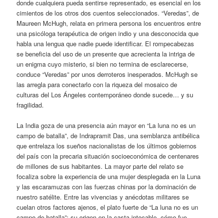
donde cualquiera pueda sentirse representado, es esencial en los
cimientos de los otros dos cuentos seleccionados. “Veredas”, de
Maureen McHugh, relata en primera persona los encuentros entre
una psicóloga terapéutica de origen indio y una desconocida que
habla una lengua que nadie puede identificar. El rompecabezas
se beneficia del uso de un presente que acrecienta la intriga de
un enigma cuyo misterio, si bien no termina de esclarecerse,
conduce “Veredas” por unos derroteros inesperados. McHugh se
las arregla para conectarlo con la riqueza del mosaico de
culturas del Los Ángeles contemporáneo donde sucede… y su
fragilidad.
La India goza de una presencia aún mayor en “La luna no es un
campo de batalla”, de Indrapramit Das, una semblanza antibélica
que entrelaza los sueños nacionalistas de los últimos gobiernos
del país con la precaria situación socioeconómica de centenares
de millones de sus habitantes. La mayor parte del relato se
focaliza sobre la experiencia de una mujer desplegada en la Luna
y las escaramuzas con las fuerzas chinas por la dominación de
nuestro satélite. Entre las vivencias y anécdotas militares se
cuelan otros factores ajenos, el plato fuerte de “La luna no es un
campo de batalla”: su origen en la casta intocable, cómo fue