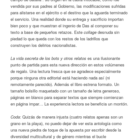
vendida por sus padres al Gobierno, las modificaciones sufridas
para alistarse en el ejército o el destino que la aguarda terminado
el servicio. Una realidad donde su entrega y sacrificio importan
bien poco y que muestran el ingenio de Das al componer su
texto a base de pequeños retazos. Este
collage
desnuda sin
piedad lo que queda con los restos de los ladrillos que
construyen los delirios nacionalistas.
La vida secreta de los bots y otros relatos
es una ilusionante
punto de partida para esta nueva dirección en estos volúmenes
de regalo. Una lectura fresca que se agradece especialmente
porque ninguna otra editorial está haciendo nada así (ni
remotamente parecido). Además el libro estrena formato. Un
tamaño bolsillo maquetado con un tamaño de letra generoso,
páginas en blanco para separar textos que siempre comienzan
en página impar… La experiencia lectora se beneficia un montón.
Coda
: Quizás de manera injusta (cuatro relatos apenas son un
grano en la playa), no puedo dejar de ver esta antología como
una nueva piedra de toque de la apuesta por escribir desde la
diversidad multicultural y de género mientras el bucle