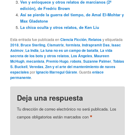
Ven y enloquece y otros relatos de marcianos (2ª
edición), de Fredric Brown
Así se pierde la guerra del tiempo, de Amal El-Mohtar y
Max Gladstone
La chica oculta y otros relatos, de Ken Liu
Esta entrada fue publicada en
Ciencia Ficción
,
Relatos
y etiquetada
2018
,
Bruce Sterling
,
Cismatrix
,
formista
,
Indrapramit Das
,
Isaac
Asimov
,
La India
,
La luna no es un campo de batalla
,
La vida
secreta de los bots y otros relatos
,
Los Ángeles
,
Maureen
McHugh
,
mecanista
,
Premio Hugo
,
robots
,
Suzanne Palmer
,
Tobias
S. Buckell
,
Veredas
,
Zen y el arte del mantenimiento de naves
espaciales
por
Ignacio Illarregui Gárate
. Guarda
enlace
permanente
.
Deja una respuesta
Tu dirección de correo electrónico no será publicada.
Los
*
campos obligatorios están marcados con