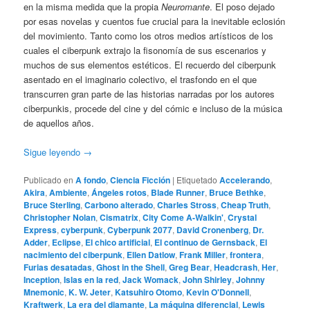
en la misma medida que la propia
Neuromante
. El poso dejado
por esas novelas y cuentos fue crucial para la inevitable eclosión
del movimiento. Tanto como los otros medios artísticos de los
cuales el ciberpunk extrajo la fisonomía de sus escenarios y
muchos de sus elementos estéticos. El recuerdo del ciberpunk
asentado en el imaginario colectivo, el trasfondo en el que
transcurren gran parte de las historias narradas por los autores
ciberpunkis, procede del cine y del cómic e incluso de la música
de aquellos años.
Sigue leyendo
→
Publicado en
A fondo
,
Ciencia Ficción
|
Etiquetado
Accelerando
,
Akira
,
Ambiente
,
Ángeles rotos
,
Blade Runner
,
Bruce Bethke
,
Bruce Sterling
,
Carbono alterado
,
Charles Stross
,
Cheap Truth
,
Christopher Nolan
,
Cismatrix
,
City Come A-Walkin'
,
Crystal
Express
,
cyberpunk
,
Cyberpunk 2077
,
David Cronenberg
,
Dr.
Adder
,
Eclipse
,
El chico artificial
,
El continuo de Gernsback
,
El
nacimiento del ciberpunk
,
Ellen Datlow
,
Frank Miller
,
frontera
,
Furias desatadas
,
Ghost in the Shell
,
Greg Bear
,
Headcrash
,
Her
,
Inception
,
Islas en la red
,
Jack Womack
,
John Shirley
,
Johnny
Mnemonic
,
K. W. Jeter
,
Katsuhiro Otomo
,
Kevin O'Donnell
,
Kraftwerk
,
La era del diamante
,
La máquina diferencial
,
Lewis