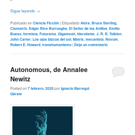
Sigue leyendo
→
Publicado en
Ciencia Ficción
|
Etiquetado
Akira
,
Bruce Sterling
,
Cismatrix
,
Edgar Rice Burroughs
,
El Señor de los Anillos
,
Emilio
Bueso
,
formista
,
Futurama
,
Gigamesh
,
hierofante
,
J. R. R. Tolkien
,
John Carter
,
Los ojos bizcos del sol
,
Matrix
,
mecanista
,
Novum
,
Robert E. Howard
,
transhumanismo
|
Deja un comentario
Autonomous, de Annalee
Newitz
Posted on
7 febrero, 2020
por
Ignacio Illarregui
Gárate