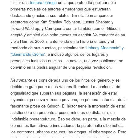
iniciar una
tercera entrega
en la que pretendía publicar sólo
primeras novelas de autores emergentes que estuvieran
destacando gracias a sus relatos. En ella iban a aparecer
escritores como Kim Stanley Robinson, Lucius Shepard y
Howard Waldrop, y Carr quería contar también con él. Gibson
aceptó y empleó dieciocho meses en escribir
Neuromante
en su
vieja Hermes 2000
,
manteniendo en la historia el tono y el
trasfondo de sus cuentos, principalmente
“Johnny Mnemonic” y
“Quemando Cromo”
, e incluso algunos de los lugares y
personajes incluidos en ellos. La novela, una vez publicada, se
convirtió en la piedra angular de una pequeña revolución.
Neuromante
es considerada uno de los hitos del género, y es
debido en gran parte a sus valores literarios. La apariencia de
originalidad que supuran sus páginas, la sensación de estar
leyendo algo nuevo y fresco proviene, en primera instancia, de la
fascinante prosa de Gibson. El lector tiene la impresión de estar
asistiendo a un presente a pocos minutos de distancia, un
indefinible presentefuturo. Eso se debe, en parte, a la mezcla de
elementos llamativos e innovadores: la parafernalia cibernética,
los contornos urbanos oscuros, las drogas, el ciberespacio. Pero