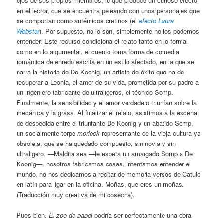
ojos de sus propios miembros, lo que produce un curioso efecto
en el lector, que se encuentra peleando con unos personajes que
se comportan como auténticos cretinos (el
efecto Laura
Webster
). Por supuesto, no lo son, simplemente no los podemos
entender. Este recurso condiciona el relato tanto en lo formal
como en lo argumental, el cuento toma forma de comedia
romántica de enredo escrita en un estilo afectado, en la que se
narra la historia de De Koonig, un artista de éxito que ha de
recuperar a Leonia, el amor de su vida, prometida por su padre a
un ingeniero fabricante de ultraligeros, el técnico Somp.
Finalmente, la sensibilidad y el amor verdadero triunfan sobre la
mecánica y la grasa. Al finalizar el relato, asistimos a la escena
de despedida entre el triunfante De Koonig y un abatido Somp,
un socialmente torpe
morlock
representante de la vieja cultura ya
obsoleta, que se ha quedado compuesto, sin novia y sin
ultraligero. —Maldita sea —le espeta un amargado Somp a De
Koonig—, nosotros fabricamos cosas, intentamos entender el
mundo, no nos dedicamos a recitar de memoria versos de Catulo
en latín para ligar en la oficina. Moñas, que eres un moñas.
(Traducción muy creativa de mi cosecha).
Pues bien,
El zoo de papel
podría ser perfectamente una obra