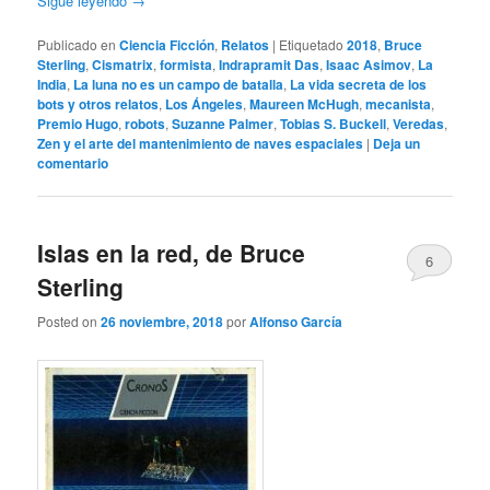
Sigue leyendo
→
Publicado en
Ciencia Ficción
,
Relatos
|
Etiquetado
2018
,
Bruce
Sterling
,
Cismatrix
,
formista
,
Indrapramit Das
,
Isaac Asimov
,
La
India
,
La luna no es un campo de batalla
,
La vida secreta de los
bots y otros relatos
,
Los Ángeles
,
Maureen McHugh
,
mecanista
,
Premio Hugo
,
robots
,
Suzanne Palmer
,
Tobias S. Buckell
,
Veredas
,
Zen y el arte del mantenimiento de naves espaciales
|
Deja un
comentario
Islas en la red, de Bruce
6
Sterling
Posted on
26 noviembre, 2018
por
Alfonso García