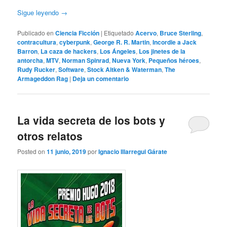
Sigue leyendo
→
Publicado en
Ciencia Ficción
|
Etiquetado
Acervo
,
Bruce Sterling
,
contracultura
,
cyberpunk
,
George R. R. Martin
,
Incordie a Jack
Barron
,
La caza de hackers
,
Los Ángeles
,
Los jinetes de la
antorcha
,
MTV
,
Norman Spinrad
,
Nueva York
,
Pequeños héroes
,
Rudy Rucker
,
Software
,
Stock Aitken & Waterman
,
The
Armageddon Rag
|
Deja un comentario
La vida secreta de los bots y
otros relatos
Posted on
11 junio, 2019
por
Ignacio Illarregui Gárate