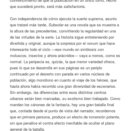
convencimiento de que la publicación en un único tomo, hecho
que sucederá pronto, será más satisfactoria.
Con independencia de cómo ejecuta la suerte suprema, asunto
que trataré más tarde,
Subsolar
es una novela que se muestra a
la altura de las precedentes, convirtiendo la regularidad en una
de las virtudes de la serie. La historia sigue entreteniendo por
divertida y original, aunque la sorpresa por el
novum
que hace
interesante todo el ciclo —ese mundo en simbiosis con
moluscos, insectos y ahora arácnidos— vaya a menos, como es
normal. La peripecia es, quizás, la que menor variedad ofrece,
pues lo que se desarrolla en sus páginas es un periplo
continuado por el desierto con parada en varios núcleos de
población, algo monótono en cuanto al viaje de los héroes, que
hasta ahora había recorrido una gran diversidad de escenarios.
Sin embargo, las diferencias entre esos distintos centros
urbanos están bien marcadas, su exotismo bien trabajado. Como
mandan los cánones de la fantasía, hay una gran batalla final
que, contada desde el punto de vista del narrador, recordemos
que en primera persona, produce un efecto de inmersión potente,
sin que penalice el contra efecto inevitable de ocultar el plano
general de la batalla.