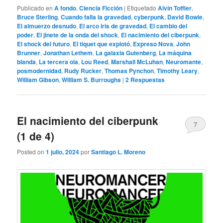
Publicado en
A fondo
,
Ciencia Ficción
|
Etiquetado
Alvin Toffler
,
Bruce Sterling
,
Cuando falla la gravedad
,
cyberpunk
,
David Bowie
,
El almuerzo desnudo
,
El arco iris de gravedad
,
El cambio del
poder
,
El jinete de la onda del shock
,
El nacimiento del ciberpunk
,
El shock del futuro
,
El tiquet que explotó
,
Expreso Nova
,
John
Brunner
,
Jonathan Lethem
,
La galaxia Gutenberg
,
La máquina
blanda
,
La tercera ola
,
Lou Reed
,
Marshall McLuhan
,
Neuromante
,
posmodernidad
,
Rudy Rucker
,
Thomas Pynchon
,
Timothy Leary
,
William Gibson
,
William S. Burroughs
|
2
Respuestas
El nacimiento del ciberpunk
7
(1 de 4)
Posted on
1 julio, 2024
por
Santiago L. Moreno