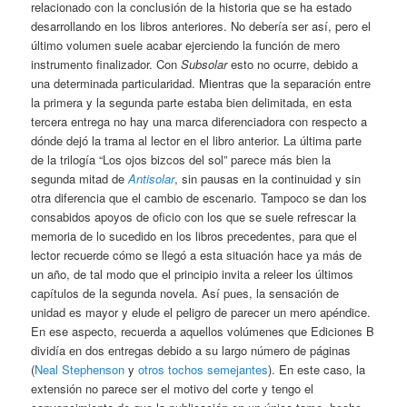
relacionado con la conclusión de la historia que se ha estado
desarrollando en los libros anteriores. No debería ser así, pero el
último volumen suele acabar ejerciendo la función de mero
instrumento finalizador. Con
Subsolar
esto no ocurre, debido a
una determinada particularidad. Mientras que la separación entre
la primera y la segunda parte estaba bien delimitada, en esta
tercera entrega no hay una marca diferenciadora con respecto a
dónde dejó la trama al lector en el libro anterior. La última parte
de la trilogía “Los ojos bizcos del sol” parece más bien la
segunda mitad de
Antisolar
, sin pausas en la continuidad y sin
otra diferencia que el cambio de escenario. Tampoco se dan los
consabidos apoyos de oficio con los que se suele refrescar la
memoria de lo sucedido en los libros precedentes, para que el
lector recuerde cómo se llegó a esta situación hace ya más de
un año, de tal modo que el principio invita a releer los últimos
capítulos de la segunda novela. Así pues, la sensación de
unidad es mayor y elude el peligro de parecer un mero apéndice.
En ese aspecto, recuerda a aquellos volúmenes que Ediciones B
dividía en dos entregas debido a su largo número de páginas
(
Neal Stephenson
y
otros tochos semejantes
). En este caso, la
extensión no parece ser el motivo del corte y tengo el