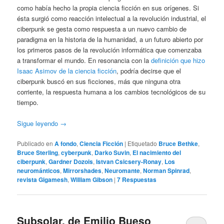
como había hecho la propia ciencia ficción en sus orígenes. Si
ésta surgió como reacción intelectual a la revolución industrial, el
ciberpunk se gesta como respuesta a un nuevo cambio de
paradigma en la historia de la humanidad, a un futuro abierto por
los primeros pasos de la revolución informática que comenzaba
a transformar el mundo. En resonancia con la
definición que hizo
Isaac Asimov de la ciencia ficción
, podría decirse que el
ciberpunk buscó en sus ficciones, más que ninguna otra
corriente, la respuesta humana a los cambios tecnológicos de su
tiempo.
Sigue leyendo
→
Publicado en
A fondo
,
Ciencia Ficción
|
Etiquetado
Bruce Bethke
,
Bruce Sterling
,
cyberpunk
,
Darko Suvin
,
El nacimiento del
ciberpunk
,
Gardner Dozois
,
Istvan Csicsery-Ronay
,
Los
neurománticos
,
Mirrorshades
,
Neuromante
,
Norman Spinrad
,
revista Gigamesh
,
William Gibson
|
7
Respuestas
Subsolar, de Emilio Bueso