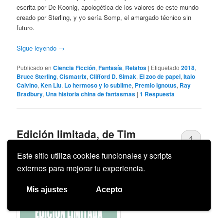
escrita por De Koonig, apologética de los valores de este mundo
creado por Sterling, y yo sería Somp, el amargado técnico sin
futuro.
Sigue leyendo
→
Publicado en
Ciencia Ficción
,
Fantasía
,
Relatos
|
Etiquetado
2018
,
Bruce Sterling
,
Cismatrix
,
Clifford D. Simak
,
El zoo de papel
,
Italo
Calvino
,
Ken Liu
,
Lo hermoso y lo sublime
,
Premio Ignotus
,
Ray
Bradbury
,
Una historia china de fantasmas
|
1
Respuesta
Edición limitada, de Tim
4
Maughan
Este sitio utiliza cookies funcionales y scripts
Posted on
4 julio, 2016
por
Ignacio Illarregui Gárate
externos para mejorar tu experiencia.
Mis ajustes
Acepto