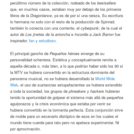
penúltimo número de la colección, rodeado de los
bestsellers
que, en muchos casos, estaban muy por debajo de los primeros
libros de la
Dragonlance
, ya es de por sí una rareza. Su escritura
lo hermana no solo con el resto de la producción de Spinrad;
también lo conecta con una corriente, el
cyberpunk
, de la cual el
autor de
Los jinetes de la antorcha
e
Incordie a Jack Barron
fue
inspirador,
fan y estudioso
.
El principal gancho de
Pequeños héroes
emerge de su
personalidad ochentera. Estética y conceptualmente remite a
aquella década o, más bien, a lo que podrían haber sido los 90 si
la MTV se hubiera convertido en la estructura dominante del
panorama musical, no se hubiera desarrollado la
World Wide
Web
, el uso de sustancias estupefacientes se hubiera extendido
a toda la sociedad, los grupos de
phreakers
y
hackers
hubieran
tenido la oportunidad de golpear el sistema más allá de pequeños
aguijonazos y la crisis económica que estaba por venir se
hubiera convertido en la tormenta perfecta. Esta conjunción sirve
de molde para un escenario distópico de esos en los cuales el
mundo tiene cuerda para rato pero no apetece experimentar. Ni
por aproximación.