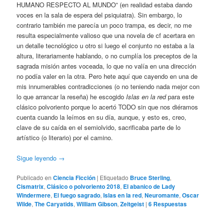
HUMANO RESPECTO AL MUNDO” (en realidad estaba dando
voces en la sala de espera del psiquiatra). Sin embargo, lo
contrario también me parecía un poco trampa, es decir, no me
resulta especialmente valioso que una novela de cf acertara en
un detalle tecnológico u otro si luego el conjunto no estaba a la
altura, literariamente hablando, o no cumplía los preceptos de la
sagrada misión antes voceada, lo que no valía en una dirección
no podía valer en la otra. Pero hete aquí que cayendo en una de
mis innumerables contradicciones (o no teniendo nada mejor con
lo que arrancar la reseña) he escogido
Islas en la red
para este
clásico polvoriento porque lo acertó TODO sin que nos diéramos
cuenta cuando la leímos en su día, aunque, y esto es, creo,
clave de su caída en el semiolvido, sacrificaba parte de lo
artístico (o literario) por el camino.
Sigue leyendo
→
Publicado en
Ciencia Ficción
|
Etiquetado
Bruce Sterling
,
Cismatrix
,
Clásico o polvoriento 2018
,
El abanico de Lady
Windermere
,
El fuego sagrado
,
Islas en la red
,
Neuromante
,
Oscar
Wilde
,
The Caryatids
,
William Gibson
,
Zeitgeist
|
6
Respuestas