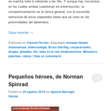
en marcha todo lo referente a las IAs. Y aunque hay momentos
en los cuales ambas cuestiones se entremezclan, la
compartimentación es la tónica general, con la socorrida
estructura de arcos separados hasta que se unen en las
proximidades del desenlace.
Sigue leyendo
→
Publicado en
Ciencia Ficción
|
Etiquetado
Annalee Newitz
,
Autonomous
,
biotecnología
,
Bruce Sterling
,
corporaciones
,
drogas
,
ginoides
,
IAs
,
Islas en la red
,
medicamentos
,
Minotauro
,
patentes
,
robots
|
Deja un comentario
Pequeños héroes, de Norman
Spinrad
Posted on
20 agosto, 2019
por
Ignacio Illarregui
Gárate