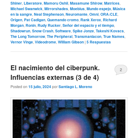
Shiner
,
Liberatore
,
Mamoru Oshii
,
Masamune Shirow
,
Matrices
,
Michael Swanwick
,
Mirrorshades
,
Moebius
,
Mundo espejo
,
Música
en la sangre
,
Neal Stephenson
,
Neuromante
,
Omni
,
ORA:CLE
,
Origen
,
Pat Cadigan
,
Quemando cromo
,
Rank Xerox
,
Richard
Morgan
,
Ronin
,
Rudy Rucker
,
Señor del espacio y el tiempo
,
Shadowrun
,
Snow Crash
,
Software
,
Spike Jonze
,
Takeshi Kovacs
,
The Long Tomorrow
,
The Peripheral
,
Transmaniacon
,
True Names
,
Vernor Vinge
,
Videodrome
,
William Gibson
|
5
Respuestas
El nacimiento del ciberpunk.
2
Influencias externas (3 de 4)
Posted on
15 julio, 2024
por
Santiago L. Moreno