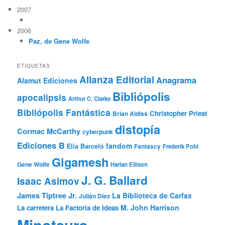
2007
2006
Paz, de Gene Wolfe
ETIQUETAS
Alianza Editorial
Anagrama
Alamut Ediciones
Bibliópolis
apocalipsis
Arthur C. Clarke
Bibliópolis Fantástica
Christopher Priest
Brian Aldiss
distopía
Cormac McCarthy
cyberpunk
Ediciones B
fandom
Elia Barceló
Fantascy
Frederik Pohl
Gigamesh
Gene Wolfe
Harlan Ellison
J. G. Ballard
Isaac Asimov
James Tiptree Jr.
La Biblioteca de Carfax
Julián Díez
M. John Harrison
La carretera
La Factoría de Ideas
Minotauro