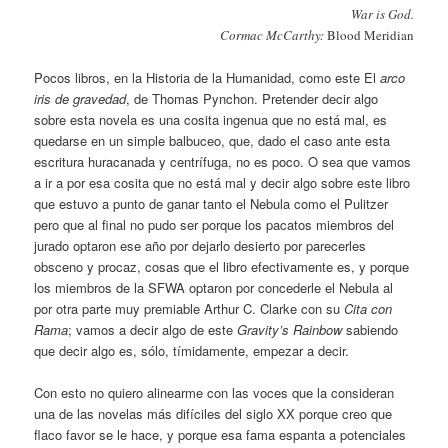
War is God.
Cormac McCarthy:
Blood Meridian
Pocos libros, en la Historia de la Humanidad, como este El
arco
iris de gravedad
, de Thomas Pynchon. Pretender decir algo
sobre esta novela es una cosita ingenua que no está mal, es
quedarse en un simple balbuceo, que, dado el caso ante esta
escritura huracanada y centrífuga, no es poco. O sea que vamos
a ir a por esa cosita que no está mal y decir algo sobre este libro
que estuvo a punto de ganar tanto el Nebula como el Pulitzer
pero que al final no pudo ser porque los pacatos miembros del
jurado optaron ese año por dejarlo desierto por parecerles
obsceno y procaz, cosas que el libro efectivamente es, y porque
los miembros de la SFWA optaron por concederle el Nebula al
por otra parte muy premiable Arthur C. Clarke con su
Cita con
Rama
; vamos a decir algo de este
Gravity’s Rainbow
sabiendo
que decir algo es, sólo, tímidamente, empezar a decir.
Con esto no quiero alinearme con las voces que la consideran
una de las novelas más difíciles del siglo XX porque creo que
flaco favor se le hace, y porque esa fama espanta a potenciales