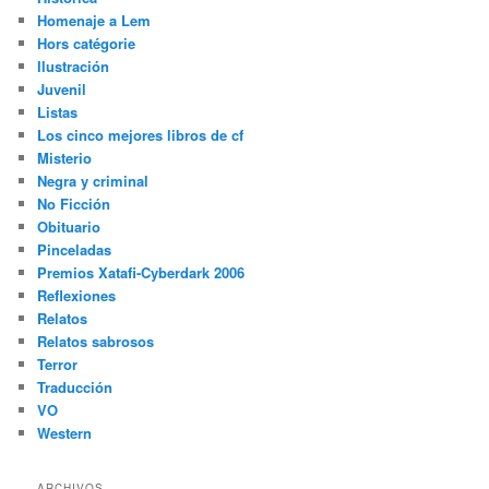
Homenaje a Lem
Hors catégorie
Ilustración
Juvenil
Listas
Los cinco mejores libros de cf
Misterio
Negra y criminal
No Ficción
Obituario
Pinceladas
Premios Xatafi-Cyberdark 2006
Reflexiones
Relatos
Relatos sabrosos
Terror
Traducción
VO
Western
ARCHIVOS