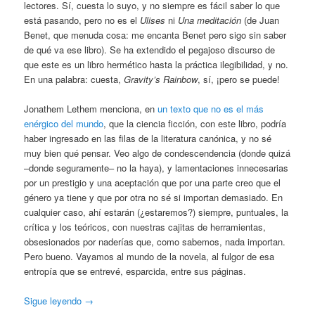
lectores. Sí, cuesta lo suyo, y no siempre es fácil saber lo que
está pasando, pero no es el
Ulises
ni
Una meditación
(de Juan
Benet, que menuda cosa: me encanta Benet pero sigo sin saber
de qué va ese libro). Se ha extendido el pegajoso discurso de
que este es un libro hermético hasta la práctica ilegibilidad, y no.
En una palabra: cuesta,
Gravity’s Rainbow
, sí, ¡pero se puede!
Jonathem Lethem menciona, en
un texto que no es el más
enérgico del mundo
, que la ciencia ficción, con este libro, podría
haber ingresado en las filas de la literatura canónica, y no sé
muy bien qué pensar. Veo algo de condescendencia (donde quizá
–donde seguramente– no la haya), y lamentaciones innecesarias
por un prestigio y una aceptación que por una parte creo que el
género ya tiene y que por otra no sé si importan demasiado. En
cualquier caso, ahí estarán (¿estaremos?) siempre, puntuales, la
crítica y los teóricos, con nuestras cajitas de herramientas,
obsesionados por naderías que, como sabemos, nada importan.
Pero bueno. Vayamos al mundo de la novela, al fulgor de esa
entropía que se entrevé, esparcida, entre sus páginas.
Sigue leyendo
→