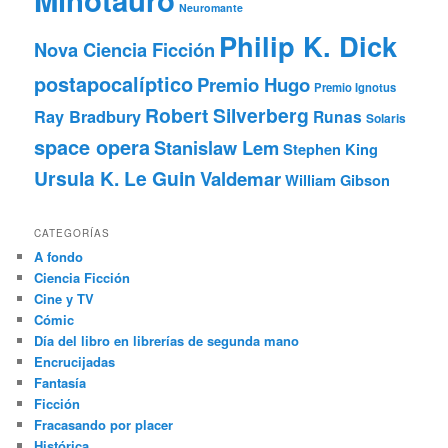
Neuromante
Philip K. Dick
Nova Ciencia Ficción
postapocalíptico
Premio Hugo
Premio Ignotus
Robert Silverberg
Ray Bradbury
Runas
Solaris
space opera
Stanislaw Lem
Stephen King
Ursula K. Le Guin
Valdemar
William Gibson
CATEGORÍAS
A fondo
Ciencia Ficción
Cine y TV
Cómic
Día del libro en librerías de segunda mano
Encrucijadas
Fantasía
Ficción
Fracasando por placer
Histórica