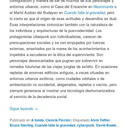
configuración y manera de ser de muchos de sus personajes y
entornos urbanos, como el Case del Ensanche en
Neuromante
o
el Marîd Audran del Budayen en
Cuando falla la gravedad
, pero
lo cierto es que el origen de esas actitudes y desarrollos es dual.
Esas interpretaciones sintonizan también con la naturaleza de
los individuos y arquitecturas de la posmodernidad. Los
protagonistas ciberpunk son individualistas, carecen de
preocupaciones sociales y se ven empujados por fuerzas
externas, arrastrados por la marea de los acontecimientos e
impelidos a escudarse en la ética del superviviente. Son
personajes desencantados que pugnan por sobrevivir en
remedos futuristas de las viejas junglas de asfalto. En ocasiones
repletas de enormes edificios antiguos, a veces situadas en
entornos urbanos exóticos, como ciudades orbitales o de
ambientación no occidental, abigarrados, repletos o vacíos, pero
siempre generosos al mostrar una tecnología deshumanizadora
al servicio de la decadencia social.
Sigue leyendo
→
Publicado en
A fondo
,
Ciencia Ficción
|
Etiquetado
Alvin Toffler
,
Bruce Sterling
,
Cuando falla la gravedad
,
cyberpunk
,
David Bowie
,