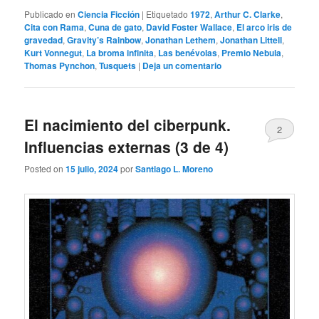
Publicado en
Ciencia Ficción
|
Etiquetado
1972
,
Arthur C. Clarke
,
Cita con Rama
,
Cuna de gato
,
David Foster Wallace
,
El arco iris de
gravedad
,
Gravity’s Rainbow
,
Jonathan Lethem
,
Jonathan Littell
,
Kurt Vonnegut
,
La broma infinita
,
Las benévolas
,
Premio Nebula
,
Thomas Pynchon
,
Tusquets
|
Deja un comentario
El nacimiento del ciberpunk.
2
Influencias externas (3 de 4)
Posted on
15 julio, 2024
por
Santiago L. Moreno