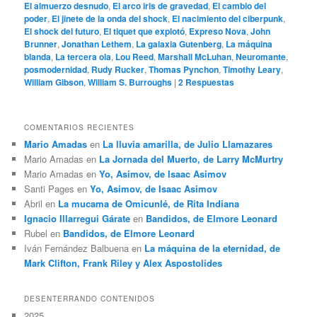
El almuerzo desnudo
,
El arco iris de gravedad
,
El cambio del
poder
,
El jinete de la onda del shock
,
El nacimiento del ciberpunk
,
El shock del futuro
,
El tiquet que explotó
,
Expreso Nova
,
John
Brunner
,
Jonathan Lethem
,
La galaxia Gutenberg
,
La máquina
blanda
,
La tercera ola
,
Lou Reed
,
Marshall McLuhan
,
Neuromante
,
posmodernidad
,
Rudy Rucker
,
Thomas Pynchon
,
Timothy Leary
,
William Gibson
,
William S. Burroughs
|
2
Respuestas
COMENTARIOS RECIENTES
Mario Amadas
en
La lluvia amarilla, de Julio Llamazares
Mario Amadas
en
La Jornada del Muerto, de Larry McMurtry
Mario Amadas
en
Yo, Asimov, de Isaac Asimov
Santi Pages
en
Yo, Asimov, de Isaac Asimov
Abril
en
La mucama de Omicunlé, de Rita Indiana
Ignacio Illarregui Gárate
en
Bandidos, de Elmore Leonard
Rubel
en
Bandidos, de Elmore Leonard
Iván Fernández Balbuena
en
La máquina de la eternidad, de
Mark Clifton, Frank Riley y Alex Aspostolides
DESENTERRANDO CONTENIDOS
2025