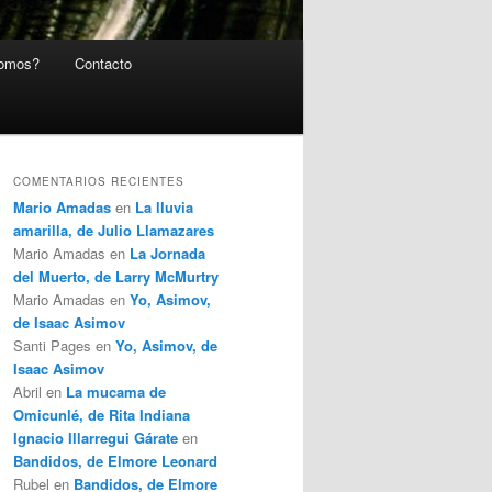
somos?
Contacto
COMENTARIOS RECIENTES
Mario Amadas
en
La lluvia
amarilla, de Julio Llamazares
Mario Amadas
en
La Jornada
del Muerto, de Larry McMurtry
Mario Amadas
en
Yo, Asimov,
de Isaac Asimov
Santi Pages
en
Yo, Asimov, de
Isaac Asimov
Abril
en
La mucama de
Omicunlé, de Rita Indiana
Ignacio Illarregui Gárate
en
Bandidos, de Elmore Leonard
Rubel
en
Bandidos, de Elmore