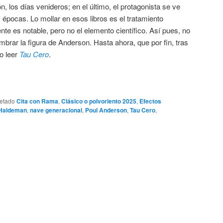
n, los días venideros; en el último, el protagonista se ve
as épocas. Lo mollar en esos libros es el tratamiento
ente es notable, pero no el elemento científico. Así pues, no
rar la figura de Anderson. Hasta ahora, que por fin, tras
o leer
Tau Cero
.
uetado
Cita con Rama
,
Clásico o polvoriento 2025
,
Efectos
Haldeman
,
nave generacional
,
Poul Anderson
,
Tau Cero
,