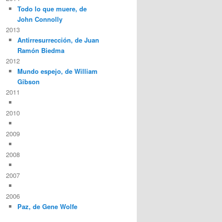
Todo lo que muere, de
John Connolly
2013
Antirresurrección, de Juan
Ramón Biedma
2012
Mundo espejo, de William
Gibson
2011
2010
2009
2008
2007
2006
Paz, de Gene Wolfe