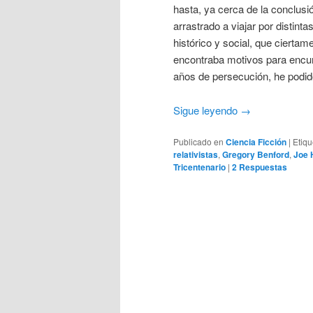
hasta, ya cerca de la conclusió
arrastrado a viajar por distint
histórico y social, que ciertam
encontraba motivos para encumb
años de persecución, he podid
Sigue leyendo
→
Publicado en
Ciencia Ficción
|
Etiq
relativistas
,
Gregory Benford
,
Joe 
Tricentenario
|
2
Respuestas