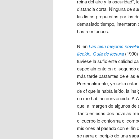
reina del aire y la oscuridad”,
distancia corta. Ninguna de sus
las listas propuestas por los 
demasiado tiempo, intentaron c
hasta entonces.
Ni en
Las cien mejores novelas
ficción. Guía de lectura
(1990) 
tuviese la suficiente calidad p
especialmente en el segundo ca
más tarde bastantes de ellas e
Personalmente, yo solía estar
de cf que le había leído, la ins
no me habían convencido. A And
que, al margen de algunos de s
Tanto en esas dos novelas me
el cuerpo lo conforma el compo
misiones al pasado con el fin d
se narra el periplo de una saga