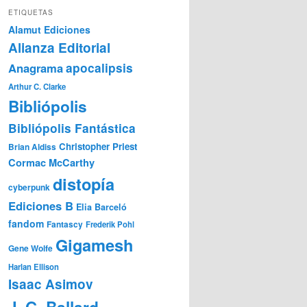
ETIQUETAS
Alamut Ediciones
Alianza Editorial
Anagrama
apocalipsis
Arthur C. Clarke
Bibliópolis
Bibliópolis Fantástica
Christopher Priest
Brian Aldiss
Cormac McCarthy
distopía
cyberpunk
Ediciones B
Elia Barceló
fandom
Fantascy
Frederik Pohl
Gigamesh
Gene Wolfe
Harlan Ellison
Isaac Asimov