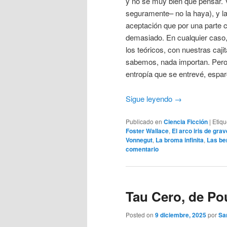
y no sé muy bien qué pensar.
seguramente– no la haya), y l
aceptación que por una parte c
demasiado. En cualquier caso, 
los teóricos, con nuestras ca
sabemos, nada importan. Pero 
entropía que se entrevé, espar
Sigue leyendo
→
Publicado en
Ciencia Ficción
|
Etiq
Foster Wallace
,
El arco iris de gra
Vonnegut
,
La broma infinita
,
Las be
comentario
Tau Cero, de Po
Posted on
9 diciembre, 2025
por
Sa