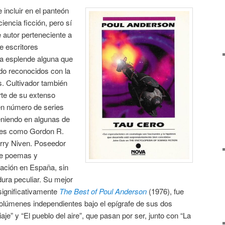
 incluir en el panteón
iencia ficción, pero sí
 autor perteneciente a
e escritores
ía esplende alguna que
ido reconocidos con la
. Cultivador también
arte de su extenso
uen número de series
eniendo en algunas de
ores como Gordon R.
rry Niven. Poseedor
ye poemas y
ación en España, sin
ura peculiar. Su mejor
 significativamente
The Best of Poul Anderson
(1976), fue
volúmenes independientes bajo el epígrafe de sus dos
viaje” y “El pueblo del aire”, que pasan por ser, junto con “La