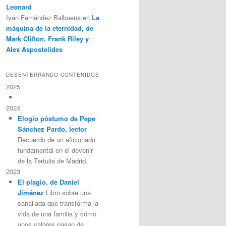
Leonard
Iván Fernández Balbuena
en
La
máquina de la eternidad, de
Mark Clifton, Frank Riley y
Alex Aspostolides
DESENTERRANDO CONTENIDOS
2025
2024
Elogio póstumo de Pepe
Sánchez Pardo, lector
Recuerdo de un aficionado
fundamental en el devenir
de la Tertulia de Madrid.
2023
El plagio, de Daniel
Jiménez
Libro sobre una
canallada que transforma la
vida de una familia y cómo
unos valores pasan de