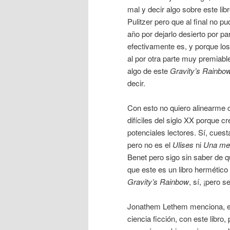
mal y decir algo sobre este li
Pulitzer pero que al final no 
año por dejarlo desierto por p
efectivamente es, y porque lo
al por otra parte muy premiabl
algo de este
Gravity’s Rainbo
decir.
Con esto no quiero alinearme 
difíciles del siglo XX porque 
potenciales lectores. Sí, cuest
pero no es el
Ulises
ni
Una med
Benet pero sigo sin saber de q
que este es un libro hermético h
Gravity’s Rainbow
, sí, ¡pero s
Jonathem Lethem menciona, 
ciencia ficción, con este libro,