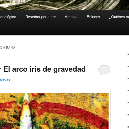
ronológico
Reseñas por autor
Archivo
Enlaces
¿Quiénes 
CON RAMA
 El arco iris de gravedad
Amadas