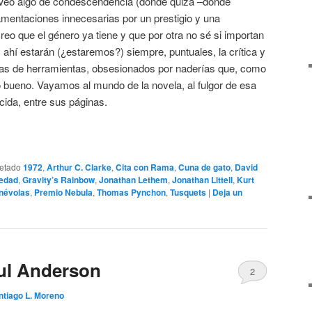
 Veo algo de condescendencia (donde quizá –donde
amentaciones innecesarias por un prestigio y una
reo que el género ya tiene y que por otra no sé si importan
ahí estarán (¿estaremos?) siempre, puntuales, la crítica y
jitas de herramientas, obsesionados por naderías que, como
bueno. Vayamos al mundo de la novela, al fulgor de esa
cida, entre sus páginas.
uetado
1972
,
Arthur C. Clarke
,
Cita con Rama
,
Cuna de gato
,
David
vedad
,
Gravity’s Rainbow
,
Jonathan Lethem
,
Jonathan Littell
,
Kurt
névolas
,
Premio Nebula
,
Thomas Pynchon
,
Tusquets
|
Deja un
ul Anderson
2
ntiago L. Moreno