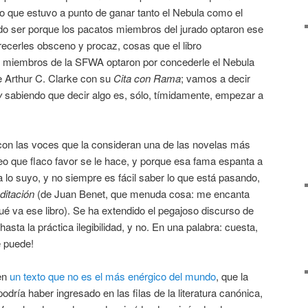
bro que estuvo a punto de ganar tanto el Nebula como el
pudo ser porque los pacatos miembros del jurado optaron ese
arecerles obsceno y procaz, cosas que el libro
s miembros de la SFWA optaron por concederle el Nebula
e Arthur C. Clarke con su
Cita con Rama
; vamos a decir
w
sabiendo que decir algo es, sólo, tímidamente, empezar a
con las voces que la consideran una de las novelas más
creo que flaco favor se le hace, y porque esa fama espanta a
a lo suyo, y no siempre es fácil saber lo que está pasando,
itación
(de Juan Benet, que menuda cosa: me encanta
ué va ese libro). Se ha extendido el pegajoso discurso de
asta la práctica ilegibilidad, y no. En una palabra: cuesta,
e puede!
en
un texto que no es el más enérgico del mundo
, que la
 podría haber ingresado en las filas de la literatura canónica,