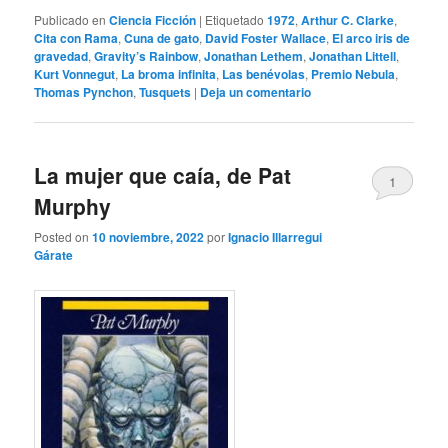
Publicado en
Ciencia Ficción
|
Etiquetado
1972
,
Arthur C. Clarke
,
Cita con Rama
,
Cuna de gato
,
David Foster Wallace
,
El arco iris de
gravedad
,
Gravity’s Rainbow
,
Jonathan Lethem
,
Jonathan Littell
,
Kurt Vonnegut
,
La broma infinita
,
Las benévolas
,
Premio Nebula
,
Thomas Pynchon
,
Tusquets
|
Deja un comentario
La mujer que caía, de Pat
1
Murphy
Posted on
10 noviembre, 2022
por
Ignacio Illarregui
Gárate