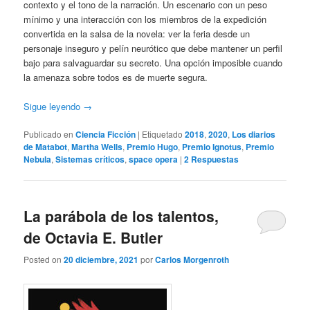
contexto y el tono de la narración. Un escenario con un peso
mínimo y una interacción con los miembros de la expedición
convertida en la salsa de la novela: ver la feria desde un
personaje inseguro y pelín neurótico que debe mantener un perfil
bajo para salvaguardar su secreto. Una opción imposible cuando
la amenaza sobre todos es de muerte segura.
Sigue leyendo
→
Publicado en
Ciencia Ficción
|
Etiquetado
2018
,
2020
,
Los diarios
de Matabot
,
Martha Wells
,
Premio Hugo
,
Premio Ignotus
,
Premio
Nebula
,
Sistemas críticos
,
space opera
|
2
Respuestas
La parábola de los talentos,
de Octavia E. Butler
Posted on
20 diciembre, 2021
por
Carlos Morgenroth