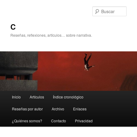
Ir
Ir
al
al
Busc
contenido
contenido
principal
secundario
C
Reseñas, reflexiones, artículos… sobre narrativa.
Menú
Inicio
Artículos
Índice cronológico
principal
Reseñas por autor
Archivo
Enlaces
¿Quiénes somos?
Contacto
Privacidad