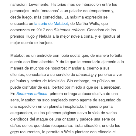
narración. Levemente. Historias más de interacción entre los
personajes, más “cercanas” a un paladar contemporáneo y,
desde luego, más comedidas. La máxima expresión se
encuentra en
la serie de Matabot
, de Martha Wells, que
comenzara en 2017 con
Sistemas críticos
. Ganadora de los
premios Hugo y Nebula a la mejor novela corta, y el Ignotus al
mejor cuento extranjero.
Matabot es un androide con fobia social que, de manera fortuita,
cuenta con libre albedrío. Y da fe que le encantaría ejercerlo a la
manera de muchos de nosotros: mandar al cuerno a sus
clientes, conectarse a su servicio de
streaming
y ponerse a ver
películas y series de televisión. Sin embargo, en público no
puede disfrutar de esa libertad por miedo a que se la arrebaten.
En
Sistemas críticos
, primera entrega autoconclusiva de una
serie, Matabot ha sido empleado como agente de seguridad de
una expedición en un planeta inexplorado. Impuesto por la
aseguradora, en las primeras páginas salva la vida de varios
científicos del ataque de una criatura y padece una serie de
daños de los que debe recuperarse. Esta situación, uno de los
gags
recurrentes, le permite a Wells plantear con eficacia el