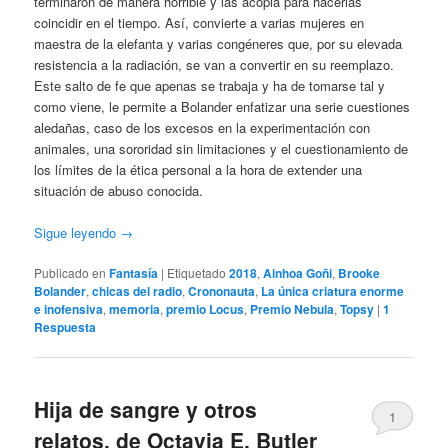
terminaron de manera horrible y las acopla para hacerlas
coincidir en el tiempo. Así, convierte a varias mujeres en
maestra de la elefanta y varias congéneres que, por su elevada
resistencia a la radiación, se van a convertir en su reemplazo.
Este salto de fe que apenas se trabaja y ha de tomarse tal y
como viene, le permite a Bolander enfatizar una serie cuestiones
aledañas, caso de los excesos en la experimentación con
animales, una sororidad sin limitaciones y el cuestionamiento de
los límites de la ética personal a la hora de extender una
situación de abuso conocida.
Sigue leyendo
→
Publicado en
Fantasía
|
Etiquetado
2018
,
Ainhoa Goñi
,
Brooke
Bolander
,
chicas del radio
,
Crononauta
,
La única criatura enorme
e inofensiva
,
memoria
,
premio Locus
,
Premio Nebula
,
Topsy
|
1
Respuesta
Hija de sangre y otros
1
relatos, de Octavia E. Butler