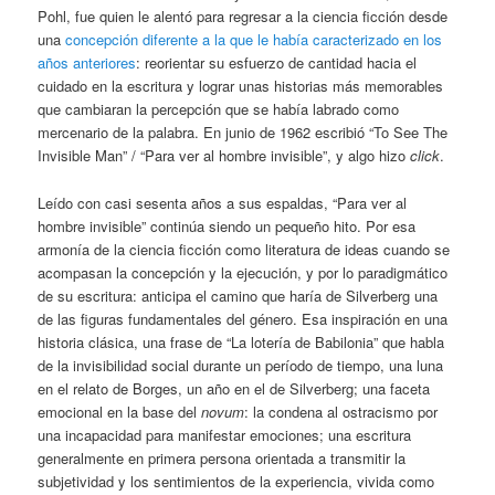
Pohl, fue quien le alentó para regresar a la ciencia ficción desde
una
concepción diferente a la que le había caracterizado en los
años anteriores
: reorientar su esfuerzo de cantidad hacia el
cuidado en la escritura y lograr unas historias más memorables
que cambiaran la percepción que se había labrado como
mercenario de la palabra. En junio de 1962 escribió “To See The
Invisible Man” / “Para ver al hombre invisible”, y algo hizo
click
.
Leído con casi sesenta años a sus espaldas, “Para ver al
hombre invisible” continúa siendo un pequeño hito. Por esa
armonía de la ciencia ficción como literatura de ideas cuando se
acompasan la concepción y la ejecución, y por lo paradigmático
de su escritura: anticipa el camino que haría de Silverberg una
de las figuras fundamentales del género. Esa inspiración en una
historia clásica, una frase de “La lotería de Babilonia” que habla
de la invisibilidad social durante un período de tiempo, una luna
en el relato de Borges, un año en el de Silverberg; una faceta
emocional en la base del
novum
: la condena al ostracismo por
una incapacidad para manifestar emociones; una escritura
generalmente en primera persona orientada a transmitir la
subjetividad y los sentimientos de la experiencia, vivida como