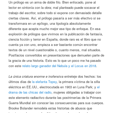
Un prólogo es un arma de doble filo. Bien enfocado, pone al
lector en sintonía con la obra; mal planteado puede socavar el
trabajo del escritor, sobre todo si expone con demasiado detalle
ciertas claves. Así, el prólogo pasaría a ser más efectivo si se
transformara en un epílogo, una tipología absolutamente
diferente que acepta mucho mejor ese tipo de enfoque. En esa
explosión de prólogos que vivimos en la publicación de fantasía,
ciencia ficción y terror en España, donde raro es el libro que no
cuenta ya con uno, empieza a ser bastante común encontrar
textos de un nivel cuestionable o, cuanto menos, mal situados.
Postfacios convertidos en presentaciones que demuelen parte de
la gracia de una historia. Esto es lo que un poco me ha pasado
con este
relato largo ganador del Nebula y el Locus en 2018
.
La única criatura enorme e inofensiva
entreteje dos hechos: los
últimos días de
la elefanta Topsy
, la primera víctima de la silla
eléctrica en EE.UU., electrocutada en 1903 en Luna Park; y
el
drama de las chicas del radio
, mujeres obligadas a trabajar con
este elemento radiactivo durante las postrimerías de la Primera
Guerra Mundial sin conocer las consecuencias para sus cuerpos.
Brooke Bolander remodela estas historias de abusos que