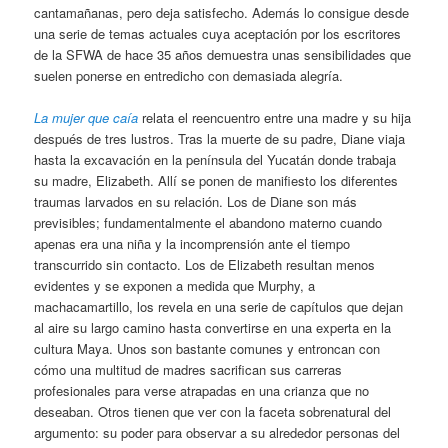
cantamañanas, pero deja satisfecho. Además lo consigue desde
una serie de temas actuales cuya aceptación por los escritores
de la SFWA de hace 35 años demuestra unas sensibilidades que
suelen ponerse en entredicho con demasiada alegría.
La mujer que caía
relata el reencuentro entre una madre y su hija
después de tres lustros. Tras la muerte de su padre, Diane viaja
hasta la excavación en la península del Yucatán donde trabaja
su madre, Elizabeth. Allí se ponen de manifiesto los diferentes
traumas larvados en su relación. Los de Diane son más
previsibles; fundamentalmente el abandono materno cuando
apenas era una niña y la incomprensión ante el tiempo
transcurrido sin contacto. Los de Elizabeth resultan menos
evidentes y se exponen a medida que Murphy, a
machacamartillo, los revela en una serie de capítulos que dejan
al aire su largo camino hasta convertirse en una experta en la
cultura Maya. Unos son bastante comunes y entroncan con
cómo una multitud de madres sacrifican sus carreras
profesionales para verse atrapadas en una crianza que no
deseaban. Otros tienen que ver con la faceta sobrenatural del
argumento: su poder para observar a su alrededor personas del