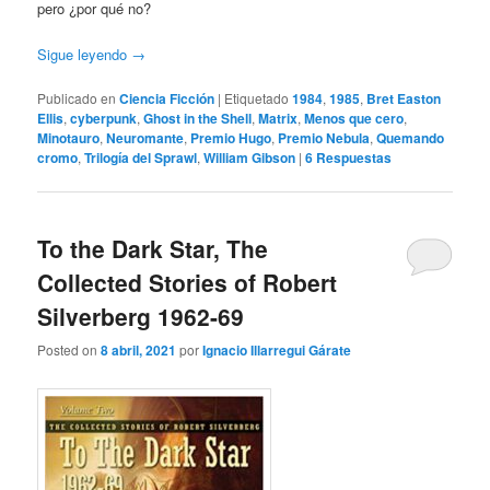
pero ¿por qué no?
Sigue leyendo
→
Publicado en
Ciencia Ficción
|
Etiquetado
1984
,
1985
,
Bret Easton
Ellis
,
cyberpunk
,
Ghost in the Shell
,
Matrix
,
Menos que cero
,
Minotauro
,
Neuromante
,
Premio Hugo
,
Premio Nebula
,
Quemando
cromo
,
Trilogía del Sprawl
,
William Gibson
|
6
Respuestas
To the Dark Star, The
Collected Stories of Robert
Silverberg 1962-69
Posted on
8 abril, 2021
por
Ignacio Illarregui Gárate