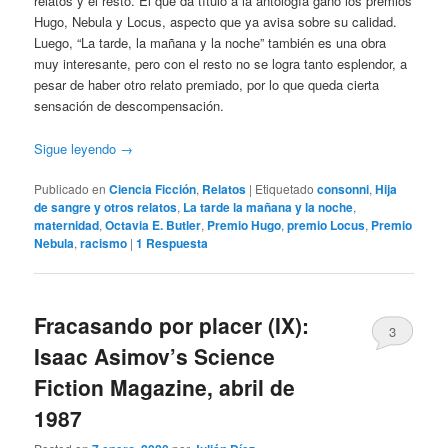
relatos y el resto. El que da título a la antología ganó los premios
Hugo, Nebula y Locus, aspecto que ya avisa sobre su calidad.
Luego, “La tarde, la mañana y la noche” también es una obra
muy interesante, pero con el resto no se logra tanto esplendor, a
pesar de haber otro relato premiado, por lo que queda cierta
sensación de descompensación.
Sigue leyendo
→
Publicado en
Ciencia Ficción
,
Relatos
|
Etiquetado
consonni
,
Hija
de sangre y otros relatos
,
La tarde la mañana y la noche
,
maternidad
,
Octavia E. Butler
,
Premio Hugo
,
premio Locus
,
Premio
Nebula
,
racismo
|
1
Respuesta
Fracasando por placer (IX):
3
Isaac Asimov’s Science
Fiction Magazine, abril de
1987