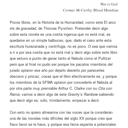
War is God.
Cormac McCarthy:
Blood Meridian
Pocos libros, en la Historia de la Humanidad, como este El
arco
iris de gravedad
, de Thomas Pynchon. Pretender decir algo
sobre esta novela es una cosita ingenua que no está mal, es
quedarse en un simple balbuceo, que, dado el caso ante esta
escritura huracanada y centrífuga, no es poco. O sea que vamos
a ir a por esa cosita que no está mal y decir algo sobre este libro
que estuvo a punto de ganar tanto el Nebula como el Pulitzer
pero que al final no pudo ser porque los pacatos miembros del
jurado optaron ese año por dejarlo desierto por parecerles
obsceno y procaz, cosas que el libro efectivamente es, y porque
los miembros de la SFWA optaron por concederle el Nebula al
por otra parte muy premiable Arthur C. Clarke con su
Cita con
Rama
; vamos a decir algo de este
Gravity’s Rainbow
sabiendo
que decir algo es, sólo, tímidamente, empezar a decir.
Con esto no quiero alinearme con las voces que la consideran
una de las novelas más difíciles del siglo XX porque creo que
flaco favor se le hace, y porque esa fama espanta a potenciales