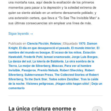
una montaña rusa, aquí desde la exaltación de los primeros
momentos para pasar a la depresión y la soledad extrema de
quien se siente aislado en un entorno densamente poblado; y
una extensión certera, que lleva a “To See The Invisible Man” a
sus últimas consecuencias sin emplear una línea de más.
Sigue leyendo
→
Publicado en
Ciencia Ficción
,
Relatos
|
Etiquetado
1970
,
Damon
Knight
,
El día en que desapareció el pasado
,
El mundo interior
,
El
nombre del mundo es bosque
,
El ocaso de los mitos
,
Estación
Hawksbill
,
Frederik Pohl
,
Ismael enamorado
,
Jorge Luis Borges
,
La danza del sol
,
La lotería de Babilonia
,
La otra sombra de la
Tierra
,
Lo mejor de Silverberg
,
Moscas
,
Para ver al hombre
invisible
,
Pasajeros
,
Premio Nebula
,
Robert Sheckley
,
Robert
Silverberg
,
Subterranean Press
,
The Collected Stories of Robert
Silverberg
,
To the Dark Star
,
Todos sobre Zanzíbar
,
Tras la caída
de la noche
,
Visiones peligrosas
,
¡Hagan sitio hagan sitio!
|
Deja un
comentario
La única criatura enorme e
1