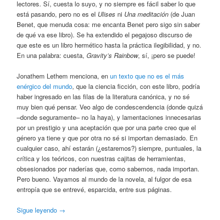
lectores. Sí, cuesta lo suyo, y no siempre es fácil saber lo que
está pasando, pero no es el
Ulises
ni
Una meditación
(de Juan
Benet, que menuda cosa: me encanta Benet pero sigo sin saber
de qué va ese libro). Se ha extendido el pegajoso discurso de
que este es un libro hermético hasta la práctica ilegibilidad, y no.
En una palabra: cuesta,
Gravity’s Rainbow
, sí, ¡pero se puede!
Jonathem Lethem menciona, en
un texto que no es el más
enérgico del mundo
, que la ciencia ficción, con este libro, podría
haber ingresado en las filas de la literatura canónica, y no sé
muy bien qué pensar. Veo algo de condescendencia (donde quizá
–donde seguramente– no la haya), y lamentaciones innecesarias
por un prestigio y una aceptación que por una parte creo que el
género ya tiene y que por otra no sé si importan demasiado. En
cualquier caso, ahí estarán (¿estaremos?) siempre, puntuales, la
crítica y los teóricos, con nuestras cajitas de herramientas,
obsesionados por naderías que, como sabemos, nada importan.
Pero bueno. Vayamos al mundo de la novela, al fulgor de esa
entropía que se entrevé, esparcida, entre sus páginas.
Sigue leyendo
→