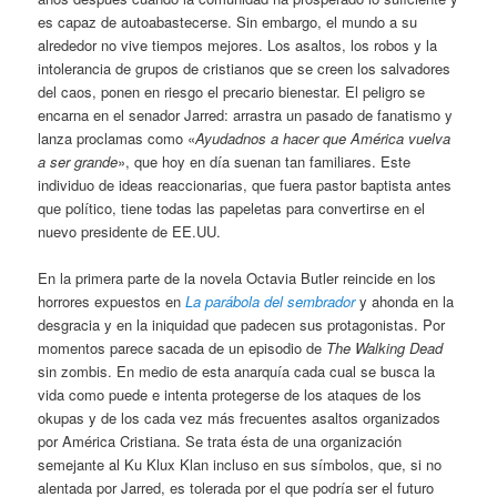
es capaz de autoabastecerse. Sin embargo, el mundo a su
alrededor no vive tiempos mejores. Los asaltos, los robos y la
intolerancia de grupos de cristianos que se creen los salvadores
del caos, ponen en riesgo el precario bienestar. El peligro se
encarna en el senador Jarred: arrastra un pasado de fanatismo y
lanza proclamas como «
Ayudadnos a hacer que América vuelva
a ser grande
», que hoy en día suenan tan familiares. Este
individuo de ideas reaccionarias, que fuera pastor baptista antes
que político, tiene todas las papeletas para convertirse en el
nuevo presidente de EE.UU.
En la primera parte de la novela Octavia Butler reincide en los
horrores expuestos en
La parábola del sembrador
y ahonda en la
desgracia y en la iniquidad que padecen sus protagonistas. Por
momentos parece sacada de un episodio de
The Walking Dead
sin zombis. En medio de esta anarquía cada cual se busca la
vida como puede e intenta protegerse de los ataques de los
okupas y de los cada vez más frecuentes asaltos organizados
por América Cristiana. Se trata ésta de una organización
semejante al Ku Klux Klan incluso en sus símbolos, que, si no
alentada por Jarred, es tolerada por el que podría ser el futuro