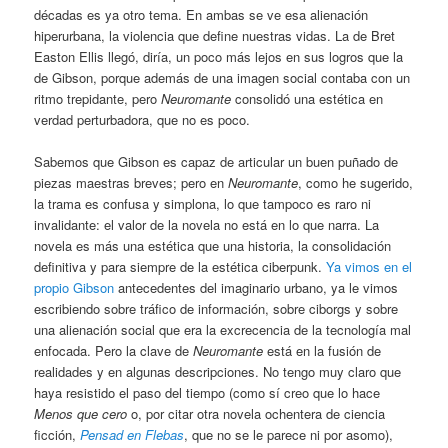
décadas es ya otro tema. En ambas se ve esa alienación
hiperurbana, la violencia que define nuestras vidas. La de Bret
Easton Ellis llegó, diría, un poco más lejos en sus logros que la
de Gibson, porque además de una imagen social contaba con un
ritmo trepidante, pero
Neuromante
consolidó una estética en
verdad perturbadora, que no es poco.
Sabemos que Gibson es capaz de articular un buen puñado de
piezas maestras breves; pero en
Neuromante
, como he sugerido,
la trama es confusa y simplona, lo que tampoco es raro ni
invalidante: el valor de la novela no está en lo que narra. La
novela es más una estética que una historia, la consolidación
definitiva y para siempre de la estética ciberpunk.
Ya vimos en el
propio Gibson
antecedentes del imaginario urbano, ya le vimos
escribiendo sobre tráfico de información, sobre ciborgs y sobre
una alienación social que era la excrecencia de la tecnología mal
enfocada. Pero la clave de
Neuromante
está en la fusión de
realidades y en algunas descripciones. No tengo muy claro que
haya resistido el paso del tiempo (como sí creo que lo hace
Menos que cero
o, por citar otra novela ochentera de ciencia
ficción,
Pensad en Flebas
, que no se le parece ni por asomo),