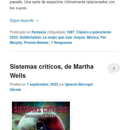
pasado. Una serie de espectros íntimamente relacionados con
los suyos.
Sigue leyendo
→
Publicado en
Fantasía
|
Etiquetado
1987
,
Clásico o polvoriento
2022
,
Dzibilchaltún
,
La mujer que caía
,
mayas
,
México
,
Pat
Murphy
,
Premio Nebula
|
1
Respuesta
Sistemas críticos, de Martha
2
Wells
Posted on
1 septiembre, 2022
por
Ignacio Illarregui
Gárate