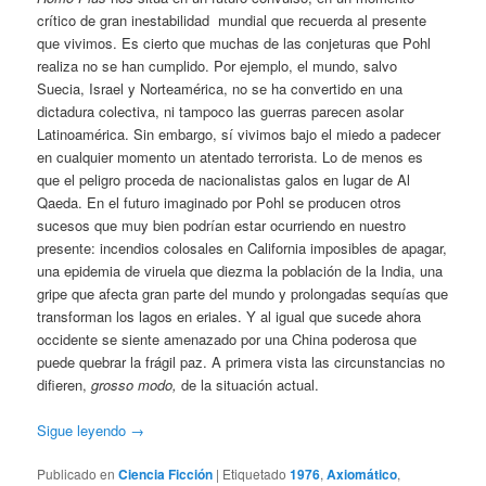
crítico de gran inestabilidad mundial que recuerda al presente
que vivimos. Es cierto que muchas de las conjeturas que Pohl
realiza no se han cumplido. Por ejemplo, el mundo, salvo
Suecia, Israel y Norteamérica, no se ha convertido en una
dictadura colectiva, ni tampoco las guerras parecen asolar
Latinoamérica. Sin embargo, sí vivimos bajo el miedo a padecer
en cualquier momento un atentado terrorista. Lo de menos es
que el peligro proceda de nacionalistas galos en lugar de Al
Qaeda. En el futuro imaginado por Pohl se producen otros
sucesos que muy bien podrían estar ocurriendo en nuestro
presente: incendios colosales en California imposibles de apagar,
una epidemia de viruela que diezma la población de la India, una
gripe que afecta gran parte del mundo y prolongadas sequías que
transforman los lagos en eriales. Y al igual que sucede ahora
occidente se siente amenazado por una China poderosa que
puede quebrar la frágil paz. A primera vista las circunstancias no
difieren,
grosso modo,
de la situación actual.
Sigue leyendo
→
Publicado en
Ciencia Ficción
|
Etiquetado
1976
,
Axiomático
,