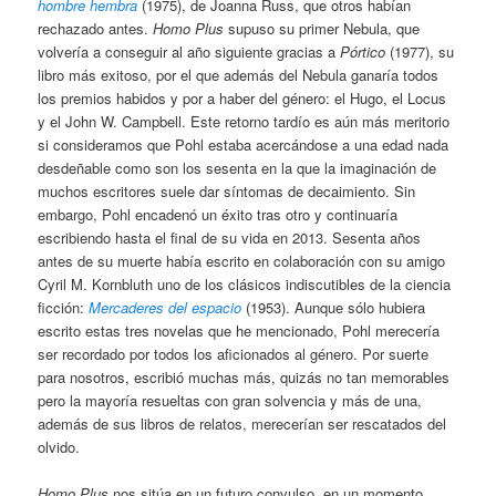
hombre hembra
(1975), de Joanna Russ, que otros habían
rechazado antes.
Homo Plus
supuso su primer Nebula, que
volvería a conseguir al año siguiente gracias a
Pórtico
(1977), su
libro más exitoso, por el que además del Nebula ganaría todos
los premios habidos y por a haber del género: el Hugo, el Locus
y el John W. Campbell. Este retorno tardío es aún más meritorio
si consideramos que Pohl estaba acercándose a una edad nada
desdeñable como son los sesenta en la que la imaginación de
muchos escritores suele dar síntomas de decaimiento. Sin
embargo, Pohl encadenó un éxito tras otro y continuaría
escribiendo hasta el final de su vida en 2013. Sesenta años
antes de su muerte había escrito en colaboración con su amigo
Cyril M. Kornbluth uno de los clásicos indiscutibles de la ciencia
ficción:
Mercaderes del espacio
(1953). Aunque sólo hubiera
escrito estas tres novelas que he mencionado, Pohl merecería
ser recordado por todos los aficionados al género. Por suerte
para nosotros, escribió muchas más, quizás no tan memorables
pero la mayoría resueltas con gran solvencia y más de una,
además de sus libros de relatos, merecerían ser rescatados del
olvido.
Homo Plus
nos sitúa en un futuro convulso, en un momento