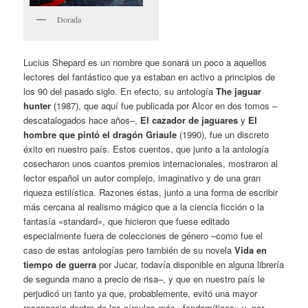
Dorada
Lucius Shepard es un nombre que sonará un poco a aquellos
lectores del fantástico que ya estaban en activo a principios de
los 90 del pasado siglo. En efecto, su antología
The jaguar
hunter
(1987), que aquí fue publicada por Alcor en dos tomos –
descatalogados hace años–,
El cazador de jaguares
y
El
hombre que pintó el dragón Griaule
(1990), fue un discreto
éxito en nuestro país. Estos cuentos, que junto a la antología
cosecharon unos cuantos premios internacionales, mostraron al
lector español un autor complejo, imaginativo y de una gran
riqueza estilística. Razones éstas, junto a una forma de escribir
más cercana al realismo mágico que a la ciencia ficción o la
fantasía «standard», que hicieron que fuese editado
especialmente fuera de colecciones de género –como fue el
caso de estas antologías pero también de su novela
Vida en
tiempo de guerra
por Jucar, todavía disponible en alguna librería
de segunda mano a precio de risa–, y que en nuestro país le
perjudicó un tanto ya que, probablemente, evitó una mayor
resonancia dentro de los círculos más «fandomíticos» y, por