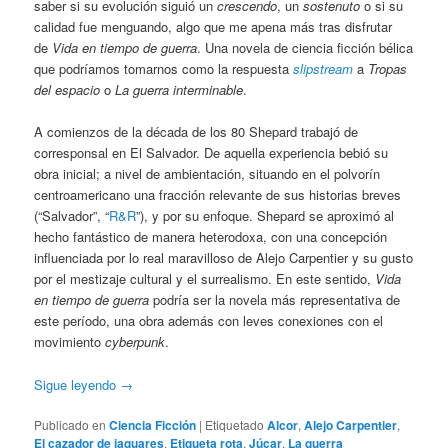
saber si su evolución siguió un
crescendo
, un
sostenuto
o si su
calidad fue menguando, algo que me apena más tras disfrutar
de
Vida en tiempo de guerra
. Una novela de ciencia ficción bélica
que podríamos tomarnos como la respuesta
slipstream
a
Tropas
del espacio
o
La guerra interminable
.
A comienzos de la década de los 80 Shepard trabajó de
corresponsal en El Salvador. De aquella experiencia bebió su
obra inicial; a nivel de ambientación, situando en el polvorín
centroamericano una fracción relevante de sus historias breves
(“Salvador”, “
R&R
”), y por su enfoque. Shepard se aproximó al
hecho fantástico de manera heterodoxa, con una concepción
influenciada por lo real maravilloso de Alejo Carpentier y su gusto
por el mestizaje cultural y el surrealismo. En este sentido,
Vida
en tiempo de guerra
podría ser la novela más representativa de
este período, una obra además con leves conexiones con el
movimiento
cyberpunk
.
Sigue leyendo
→
Publicado en
Ciencia Ficción
|
Etiquetado
Alcor
,
Alejo Carpentier
,
El cazador de jaguares
,
Etiqueta rota
,
Júcar
,
La guerra