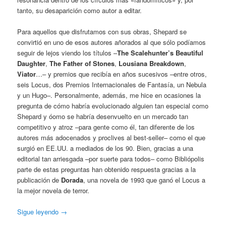
tanto, su desaparición como autor a editar.
Para aquellos que disfrutamos con sus obras, Shepard se
convirtió en uno de esos autores añorados al que sólo podíamos
seguir de lejos viendo los títulos –
The Scalehunter’s Beautiful
Daughter
,
The Father of Stones
,
Lousiana Breakdown
,
Viator
…– y premios que recibía en años sucesivos –entre otros,
seis Locus, dos Premios Internacionales de Fantasía, un Nebula
y un Hugo–. Personalmente, además, me hice en ocasiones la
pregunta de cómo habría evolucionado alguien tan especial como
Shepard y óomo se habría desenvuelto en un mercado tan
competitivo y atroz –para gente como él, tan diferente de los
autores más adocenados y proclives al best-seller– como el que
surgió en EE.UU. a mediados de los 90. Bien, gracias a una
editorial tan arriesgada –por suerte para todos– como Bibliópolis
parte de estas preguntas han obtenido respuesta gracias a la
publicación de
Dorada
, una novela de 1993 que ganó el Locus a
la mejor novela de terror.
Sigue leyendo
→