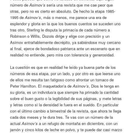
número de
Asimov’s
sería una revista que me cae peor que
otras, pero no es cierto en absoluto. De hecho la etapa 1985-
1995 de
Asimov’s
, más o menos, me parece una era de
esplendor y gloria en la que los buenos cuentos se suceden uno
tras otro, Sterling le disputa la primacía de cada número a
Robinson o Willis, Dozois dirige y elige con precisión y un
Asimov entrañablemente decrépito, ya sabiéndose muy cercano
al final, ejerce de bondadoso patriarca ante un escenario que en
realidad no entiende, pero mira con tolerancia y generosidad.
La cuestión es que en realidad he leído ya buena parte de los
números de esa etapa, por un lado, y por otro es que leerse uno
de ellos me resulta tan fatigoso como afrontar un tomaco de
Peter Hamilton. El maquetador/a de
Asimov’s
, Dios le tenga en
su gloria, es un individuo/a que siempre ha primado la cantidad
sobre el buen gusto o la legibilidad de sus páginas, y mete letras
y letras como si la densidad le fuera en el sueldo. En particular
con el último cambio a bimestral de la revista, que ahora te llega
cada dos meses y te dura tres. Te vas con un número de la
actual
Asimov’s
a un refugio de montaña en diciembre, con un
jamón y cinco kilos de leche en polvo, y te puede dar casi marzo