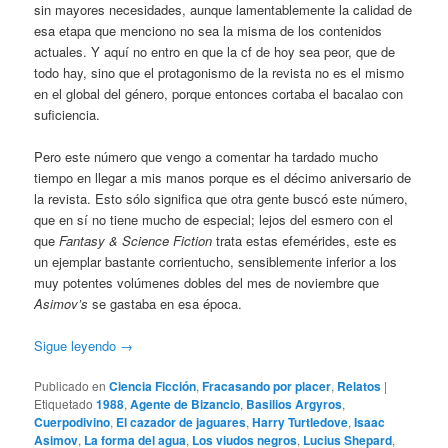
sin mayores necesidades, aunque lamentablemente la calidad de
esa etapa que menciono no sea la misma de los contenidos
actuales. Y aquí no entro en que la cf de hoy sea peor, que de
todo hay, sino que el protagonismo de la revista no es el mismo
en el global del género, porque entonces cortaba el bacalao con
suficiencia.
Pero este número que vengo a comentar ha tardado mucho
tiempo en llegar a mis manos porque es el décimo aniversario de
la revista. Esto sólo significa que otra gente buscó este número,
que en sí no tiene mucho de especial; lejos del esmero con el
que
Fantasy & Science Fiction
trata estas efemérides, este es
un ejemplar bastante corrientucho, sensiblemente inferior a los
muy potentes volúmenes dobles del mes de noviembre que
Asimov’s
se gastaba en esa época.
Sigue leyendo
→
Publicado en
Ciencia Ficción
,
Fracasando por placer
,
Relatos
|
Etiquetado
1988
,
Agente de Bizancio
,
Basilios Argyros
,
Cuerpodivino
,
El cazador de jaguares
,
Harry Turtledove
,
Isaac
Asimov
,
La forma del agua
,
Los viudos negros
,
Lucius Shepard
,