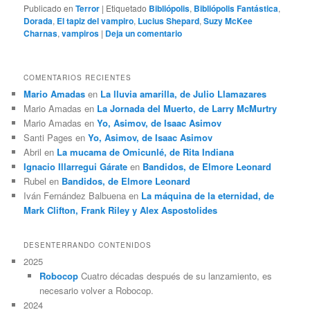
Publicado en
Terror
|
Etiquetado
Bibliópolis
,
Bibliópolis Fantástica
,
Dorada
,
El tapiz del vampiro
,
Lucius Shepard
,
Suzy McKee
Charnas
,
vampiros
|
Deja un comentario
COMENTARIOS RECIENTES
Mario Amadas
en
La lluvia amarilla, de Julio Llamazares
Mario Amadas
en
La Jornada del Muerto, de Larry McMurtry
Mario Amadas
en
Yo, Asimov, de Isaac Asimov
Santi Pages
en
Yo, Asimov, de Isaac Asimov
Abril
en
La mucama de Omicunlé, de Rita Indiana
Ignacio Illarregui Gárate
en
Bandidos, de Elmore Leonard
Rubel
en
Bandidos, de Elmore Leonard
Iván Fernández Balbuena
en
La máquina de la eternidad, de
Mark Clifton, Frank Riley y Alex Aspostolides
DESENTERRANDO CONTENIDOS
2025
Robocop
Cuatro décadas después de su lanzamiento, es
necesario volver a Robocop.
2024