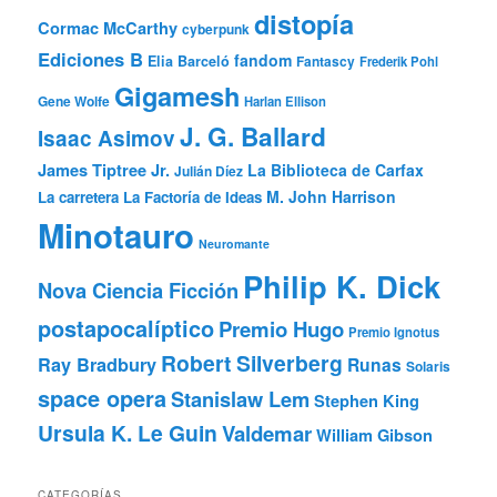
distopía
Cormac McCarthy
cyberpunk
Ediciones B
fandom
Elia Barceló
Fantascy
Frederik Pohl
Gigamesh
Gene Wolfe
Harlan Ellison
J. G. Ballard
Isaac Asimov
James Tiptree Jr.
La Biblioteca de Carfax
Julián Díez
M. John Harrison
La carretera
La Factoría de Ideas
Minotauro
Neuromante
Philip K. Dick
Nova Ciencia Ficción
postapocalíptico
Premio Hugo
Premio Ignotus
Robert Silverberg
Ray Bradbury
Runas
Solaris
space opera
Stanislaw Lem
Stephen King
Ursula K. Le Guin
Valdemar
William Gibson
CATEGORÍAS