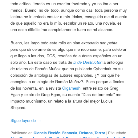
todo crítico literario es un escritor frustrado y yo no iba a ser
menos. Bueno, no del todo, aunque como casi toda persona muy
lectora he intentado emular a mís ídolos, enseguida me di cuenta
de que aquello no era lo mío, escribir un relato, una novela, es
una cosa dificilísima completamente fuera de mi alcance.
Bueno, les largo todo este rollo en plan
excusatio non petita
,
pero que sinceramente es algo que me reconcome, para celebrar
que llego a las dos, DOS, reseñas de autores españoles en un
sólo año. En este caso se trata de
D de Destructor
la antología
de relatos de Ramón Muñoz que ha publicado Cyberdark en su
colección de antologías de autores españoles. ¿Y por qué he
escogido la antología de Ramón Muñoz?. Pues porque a finales
de los noventa, en la revista
Gigamesh
, entre relato de Greg
Egan y relato de Greg Egan, su cuento “Días de tormenta” me
impactó muchísimo, un relato a la altura del mejor Lucius
Shepard.
Sigue leyendo
→
Publicado en
Ciencia Ficción
,
Fantasía
,
Relatos
,
Terror
|
Etiquetado