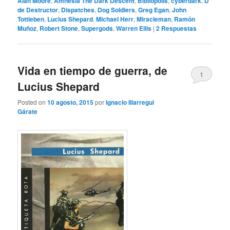
Alan Moore
,
Amnesia The Dark Descent
,
Bibliópolis
,
cyberdark
,
D
de Destructor
,
Dispatches
,
Dog Soldiers
,
Greg Egan
,
John
Tottleben
,
Lucius Shepard
,
Michael Herr
,
Miracleman
,
Ramón
Muñoz
,
Robert Stone
,
Supergods
,
Warren Ellis
|
2
Respuestas
Vida en tiempo de guerra, de
1
Lucius Shepard
Posted on
10 agosto, 2015
por
Ignacio Illarregui
Gárate