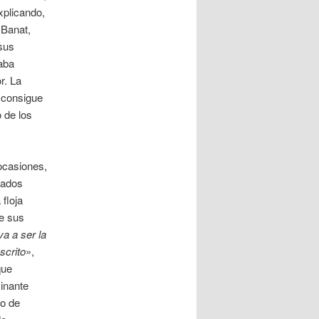
xplicando,
 Banat,
sus
aba
r. La
a consigue
 de los
 ocasiones,
nados
floja
de sus
va a ser la
scrito
»,
que
cinante
go de