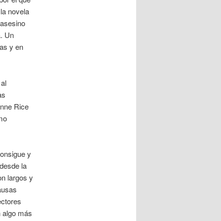
 la novela
 asesino
a. Un
nas y en
al
as
Anne Rice
omo
consigue y
 desde la
on largos y
pausas
ectores
n algo más