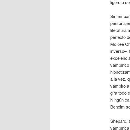
ligero o c
Sin embarg
personajes
literatura
perfecto d
McKee Ch
inverso–. 
excelencia
vampírico 
hipnotizan
a la vez, 
vampiro a
gira todo e
Ningún cam
Beheim so
Shepard, 
vampírica 