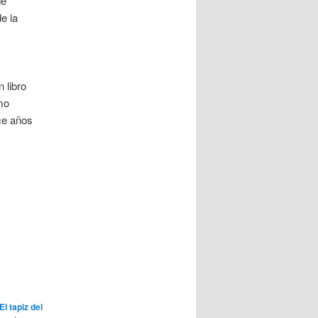
de
e la
 libro
mo
ce años
El tapiz del