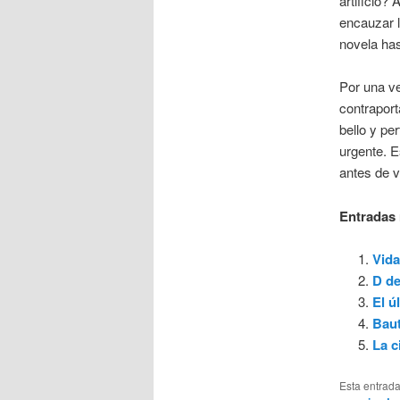
artificio?
encauzar l
novela has
Por una ve
contraport
bello y pe
urgente. 
antes de 
Entradas 
Vida
D d
El ú
Baut
La c
Esta entrad