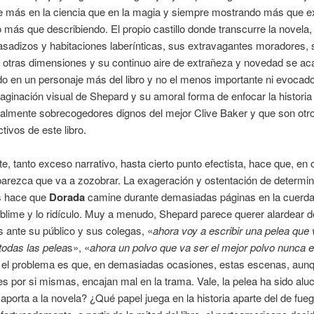
 más en la ciencia que en la magia y siempre mostrando más que e
 más que describiendo. El propio castillo donde transcurre la novela,
sadizos y habitaciones laberínticas, sus extravagantes moradores, 
 otras dimensiones y su continuo aire de extrañeza y novedad se ac
do en un personaje más del libro y no el menos importante ni evocado
aginación visual de Shepard y su amoral forma de enfocar la histori
almente sobrecogedores dignos del mejor Clive Baker y que son otro
tivos de este libro.
e, tanto exceso narrativo, hasta cierto punto efectista, hace que, en
parezca que va a zozobrar. La exageración y ostentación de determi
 hace que
Dorada
camine durante demasiadas páginas en la cuerda 
ublime y lo ridículo. Muy a menudo, Shepard parece querer alardear 
s ante su público y sus colegas, «
ahora voy a escribir una pelea que 
todas las pelea
s», «
ahora un polvo que va ser el mejor polvo nunca e
 Y el problema es que, en demasiadas ocasiones, estas escenas, aun
s por si mismas, encajan mal en la trama. Vale, la pelea ha sido alu
aporta a la novela? ¿Qué papel juega en la historia aparte del de fue