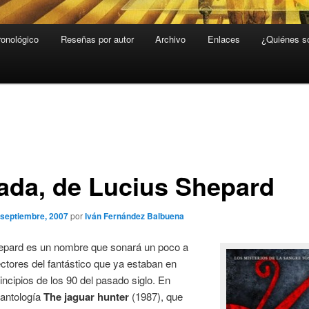
ronológico
Reseñas por autor
Archivo
Enlaces
¿Quiénes 
ada, de Lucius Shepard
 septiembre, 2007
por
Iván Fernández Balbuena
epard es un nombre que sonará un poco a
ectores del fantástico que ya estaban en
rincipios de los 90 del pasado siglo. En
 antología
The jaguar hunter
(1987), que