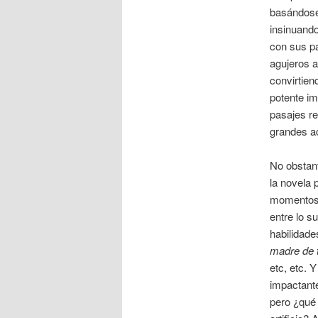
basándose
insinuando
con sus pa
agujeros a
convirtien
potente im
pasajes re
grandes ac
No obstant
la novela 
momentos
entre lo s
habilidade
madre de 
etc, etc.
impactante
pero ¿qué 