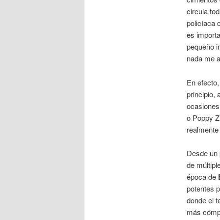
circula to
policíaca 
es import
pequeño in
nada me af
En efecto,
principio,
ocasiones
o Poppy Z.
realmente
Desde un p
de múltipl
época de
potentes p
donde el t
más cómpl