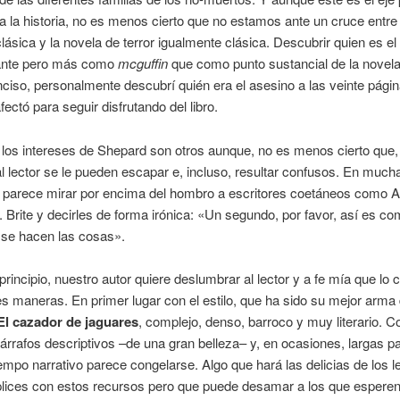
da la historia, no es menos cierto que no estamos ante un cruce entre
clásica y la novela de terror igualmente clásica. Descubrir quien es el
ante pero más como
mcguffin
que como punto sustancial de la novel
ciso, personalmente descubrí quién era el asesino a las veinte pági
ectó para seguir disfrutando del libro.
 los intereses de Shepard son otros aunque, no es menos cierto que, 
 al lector se le pueden escapar e, incluso, resultar confusos. En much
 parece mirar por encima del hombro a escritores coetáneos como 
 Brite y decirles de forma irónica: «Un segundo, por favor, así es c
 se hacen las cosas».
rincipio, nuestro autor quiere deslumbrar al lector y a fe mía que lo 
es maneras. En primer lugar con el estilo, que ha sido su mejor arma
El cazador de jaguares
, complejo, denso, barroco y muy literario. C
árrafos descriptivos –de una gran belleza– y, en ocasiones, largas 
empo narrativo parece congelarse. Algo que hará las delicias de los l
ices con estos recursos pero que puede desamar a los que espere