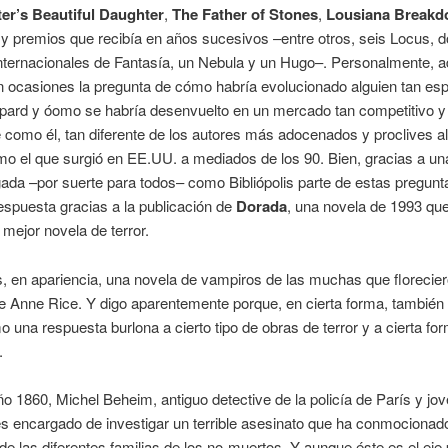
er’s Beautiful Daughter
,
The Father of Stones
,
Lousiana Break
y premios que recibía en años sucesivos –entre otros, seis Locus, 
nternacionales de Fantasía, un Nebula y un Hugo–. Personalmente, 
 ocasiones la pregunta de cómo habría evolucionado alguien tan esp
ard y óomo se habría desenvuelto en un mercado tan competitivo y 
 como él, tan diferente de los autores más adocenados y proclives al
mo el que surgió en EE.UU. a mediados de los 90. Bien, gracias a una
gada –por suerte para todos– como Bibliópolis parte de estas pregun
espuesta gracias a la publicación de
Dorada
, una novela de 1993 que
 mejor novela de terror.
, en apariencia, una novela de vampiros de las muchas que florecier
de Anne Rice. Y digo aparentemente porque, en cierta forma, también
 una respuesta burlona a cierto tipo de obras de terror y a cierta fo
.
ño 1860, Michel Beheim, antiguo detective de la policía de París y jo
s encargado de investigar un terrible asesinato que ha conmocionad
de las diferentes familias de los no-muertos. Y aunque éste es el eje 