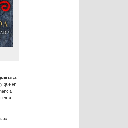
guerra
por
 y que en
onancia
utor a
esos