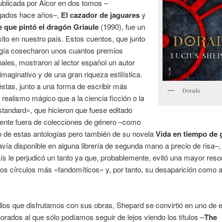
ublicada por Alcor en dos tomos –
gados hace años–,
El cazador de jaguares
y
 que pintó el dragón Griaule
(1990), fue un
xito en nuestro país. Estos cuentos, que junto
logía cosecharon unos cuantos premios
nales, mostraron al lector español un autor
imaginativo y de una gran riqueza estilística.
tas, junto a una forma de escribir más
Dorada
 realismo mágico que a la ciencia ficción o la
standard», que hicieron que fuese editado
ente fuera de colecciones de género –como
o de estas antologías pero también de su novela
Vida en tiempo de 
avía disponible en alguna librería de segunda mano a precio de risa–,
ís le perjudicó un tanto ya que, probablemente, evitó una mayor res
los círculos más «fandomíticos» y, por tanto, su desaparición como a
los que disfrutamos con sus obras, Shepard se convirtió en uno de 
orados al que sólo podíamos seguir de lejos viendo los títulos –
The