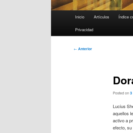
Menú
Inicio
Artículos
Índice c
principal
Privacidad
Navegación
←
Anterior
de
entradas
Dor
Posted on
3
Lucius Sh
aquellos l
activo a p
efecto, su