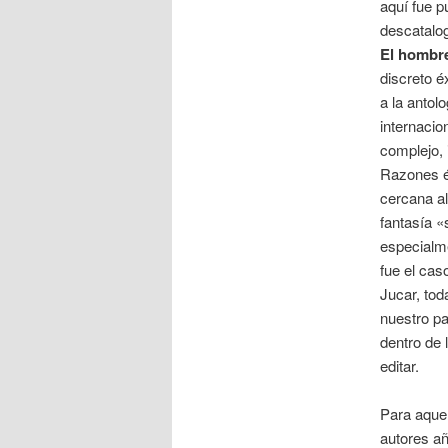
aquí fue p
descatalo
El hombre
discreto é
a la anto
internacio
complejo, 
Razones és
cercana al
fantasía «
especialm
fue el cas
Jucar, tod
nuestro pa
dentro de 
editar.
Para aquel
autores añ