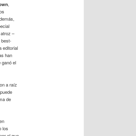
down
,
dos
además,
ecial
atroz –
 best-
 editorial
tas han
 ganó el
on a raíz
 puede
rma de
ven
o los
por el que