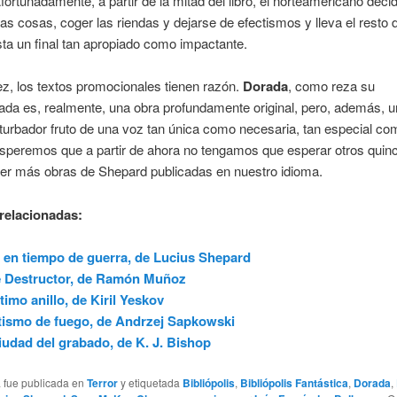
 Afortunadamente, a partir de la mitad del libro, el norteamericano deci
as cosas, coger las riendas y dejarse de efectismos y lleva el resto d
ta un final tan apropiado como impactante.
z, los textos promocionales tienen razón.
Dorada
, como reza su
ada es, realmente, una obra profundamente original, pero, además, un
rturbador fruto de una voz tan única como necesaria, tan especial co
Esperemos que a partir de ahora no tengamos que esperar otros quin
ver más obras de Shepard publicadas en nuestro idioma.
relacionadas:
 en tiempo de guerra, de Lucius Shepard
e Destructor, de Ramón Muñoz
ltimo anillo, de Kiril Yeskov
ismo de fuego, de Andrzej Sapkowski
iudad del grabado, de K. J. Bishop
a fue publicada en
Terror
y etiquetada
Bibliópolis
,
Bibliópolis Fantástica
,
Dorada
,