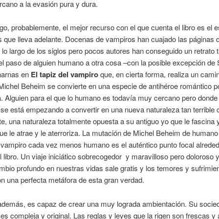
ercano a la evasión pura y dura.
o, probablemente, el mejor recurso con el que cuenta el libro es el e
 que lleva adelante. Docenas de vampiros han cuajado las páginas d
 a lo largo de los siglos pero pocos autores han conseguido un retrato 
el paso de alguien humano a otra cosa –con la posible excepción de
arnas en
El tapiz del vampiro
que, en cierta forma, realiza un cami
Michel Beheim se convierte en una especie de antihéroe romántico p
. Alguien para el que lo humano es todavía muy cercano pero donde 
se está empezando a convertir en una nueva naturaleza tan terrible
te, una naturaleza totalmente opuesta a su antiguo yo que le fascina y
que le atrae y le aterroriza. La mutación de Michel Beheim de humano
 vampiro cada vez menos humano es el auténtico punto focal alreded
l libro. Un viaje iniciático sobrecogedor y maravilloso pero doloroso y 
bio profundo en nuestras vidas sale gratis y los temores y sufrimie
n una perfecta metáfora de esta gran verdad.
además, es capaz de crear una muy lograda ambientación. Su socie
es compleja y original. Las reglas y leyes que la rigen son frescas y 