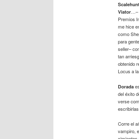
Scalehunt
Viator
…– 
Premios I
me hice en
como Shep
para gente
seller– co
tan arries
obtenido r
Locus a la
Dorada
es
del éxito 
verse como
escribirlas
Corre el a
vampiro, e
cimientos 