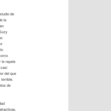
studio de
e la
tan
 Suzy
no
or
lo
 como
 le repele
 casi
or del que
terrible.
ntos de
dad
atractivas,