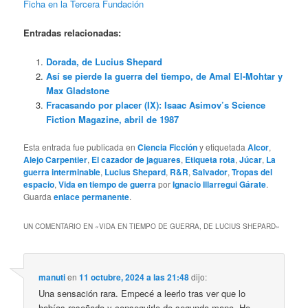
Ficha en la Tercera Fundación
Entradas relacionadas:
Dorada, de Lucius Shepard
Así se pierde la guerra del tiempo, de Amal El-Mohtar y
Max Gladstone
Fracasando por placer (IX): Isaac Asimov’s Science
Fiction Magazine, abril de 1987
Esta entrada fue publicada en
Ciencia Ficción
y etiquetada
Alcor
,
Alejo Carpentier
,
El cazador de jaguares
,
Etiqueta rota
,
Júcar
,
La
guerra interminable
,
Lucius Shepard
,
R&R
,
Salvador
,
Tropas del
espacio
,
Vida en tiempo de guerra
por
Ignacio Illarregui Gárate
.
Guarda
enlace permanente
.
UN COMENTARIO EN «
VIDA EN TIEMPO DE GUERRA, DE LUCIUS SHEPARD
»
manuti
en
11 octubre, 2024 a las 21:48
dijo:
Una sensación rara. Empecé a leerlo tras ver que lo
habías reseñado y conseguirlo de segunda mano. He