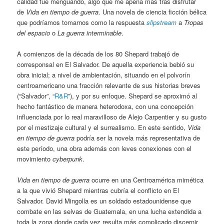
calidad fue menguando, algo que me apena más tras disfrutar
de
Vida en tiempo de guerra
. Una novela de ciencia ficción bélica
que podríamos tomarnos como la respuesta
slipstream
a
Tropas
del espacio
o
La guerra interminable
.
A comienzos de la década de los 80 Shepard trabajó de
corresponsal en El Salvador. De aquella experiencia bebió su
obra inicial; a nivel de ambientación, situando en el polvorín
centroamericano una fracción relevante de sus historias breves
(“Salvador”, “
R&R
”), y por su enfoque. Shepard se aproximó al
hecho fantástico de manera heterodoxa, con una concepción
influenciada por lo real maravilloso de Alejo Carpentier y su gusto
por el mestizaje cultural y el surrealismo. En este sentido,
Vida
en tiempo de guerra
podría ser la novela más representativa de
este período, una obra además con leves conexiones con el
movimiento
cyberpunk
.
Vida en tiempo de guerra
ocurre en una Centroamérica mimética
a la que vivió Shepard mientras cubría el conflicto en El
Salvador. David Mingolla es un soldado estadounidense que
combate en las selvas de Guatemala, en una lucha extendida a
toda la zona donde cada vez resulta más complicado discernir