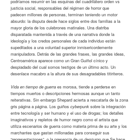
podríamos resumir en las esquinas del cuadrilátero orden vs
justicia social, responsables del régimen de horror que
padecen millones de personas, terminan teniendo un motor
absurdo: la disputa desde hace siglos entre dos familias a la
mayor gloria de los culebrones matinales. Una diatriba
disparatada mantenida a través de una narrativa donde la
ideología y los credos personales de cada individuo están
supeditados a una voluntad superior inmisericordemente
manipuladora. Detrás de las grandes frases, las grandes ideas,
Centroamérica aparece como un Gran Guiñol cínico y
despiadado del cual somos testigos de un último acto. Un
desenlace macabro a la altura de sus desagradables titiriteros.
Vida en tiempo de guerra
es morosa, tiende a perderse en
tiempos muertos o descripciones hermosas aunque un tanto
reiterativas. Sin embargo Shepard acierta a rescatarla de la zona
gris página a página. Los guiños
cyberpunk
sobre la integración
entre tecnología y ser humano y el uso de drogas; los detalles
imaginativos y repletos de humor negro como el artista que
utiliza escenarios de guerra como materia prima de su arte y los
marchantes que gastan millonadas para conseguir sus
“representaciones”, o la presencia de un demiurgo que Se hace