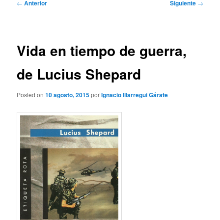
Navegación
←
Anterior
Siguiente
→
de
entradas
Vida en tiempo de guerra,
de Lucius Shepard
Posted on
10 agosto, 2015
por
Ignacio Illarregui Gárate