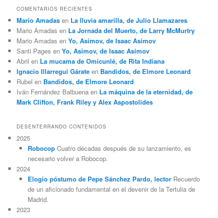
COMENTARIOS RECIENTES
Mario Amadas
en
La lluvia amarilla, de Julio Llamazares
Mario Amadas
en
La Jornada del Muerto, de Larry McMurtry
Mario Amadas
en
Yo, Asimov, de Isaac Asimov
Santi Pages
en
Yo, Asimov, de Isaac Asimov
Abril
en
La mucama de Omicunlé, de Rita Indiana
Ignacio Illarregui Gárate
en
Bandidos, de Elmore Leonard
Rubel
en
Bandidos, de Elmore Leonard
Iván Fernández Balbuena
en
La máquina de la eternidad, de
Mark Clifton, Frank Riley y Alex Aspostolides
DESENTERRANDO CONTENIDOS
2025
Robocop
Cuatro décadas después de su lanzamiento, es
necesario volver a Robocop.
2024
Elogio póstumo de Pepe Sánchez Pardo, lector
Recuerdo
de un aficionado fundamental en el devenir de la Tertulia de
Madrid.
2023