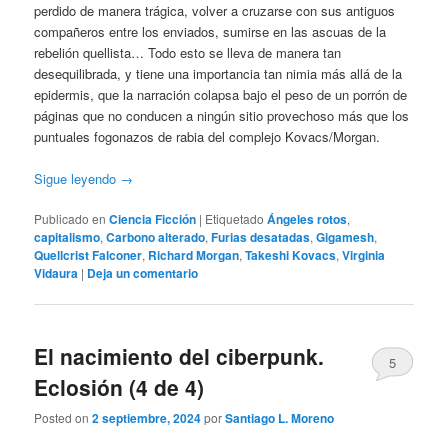
perdido de manera trágica, volver a cruzarse con sus antiguos
compañeros entre los enviados, sumirse en las ascuas de la
rebelión quellista… Todo esto se lleva de manera tan
desequilibrada, y tiene una importancia tan nimia más allá de la
epidermis, que la narración colapsa bajo el peso de un porrón de
páginas que no conducen a ningún sitio provechoso más que los
puntuales fogonazos de rabia del complejo Kovacs/Morgan.
Sigue leyendo
→
Publicado en
Ciencia Ficción
|
Etiquetado
Ángeles rotos
,
capitalismo
,
Carbono alterado
,
Furias desatadas
,
Gigamesh
,
Quellcrist Falconer
,
Richard Morgan
,
Takeshi Kovacs
,
Virginia
Vidaura
|
Deja un comentario
El nacimiento del ciberpunk.
5
Eclosión (4 de 4)
Posted on
2 septiembre, 2024
por
Santiago L. Moreno