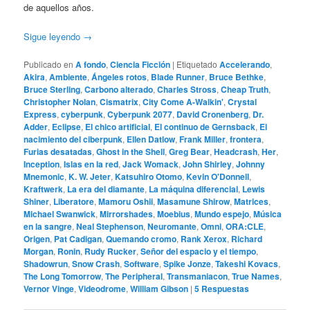
de aquellos años.
Sigue leyendo
→
Publicado en
A fondo
,
Ciencia Ficción
|
Etiquetado
Accelerando
,
Akira
,
Ambiente
,
Ángeles rotos
,
Blade Runner
,
Bruce Bethke
,
Bruce Sterling
,
Carbono alterado
,
Charles Stross
,
Cheap Truth
,
Christopher Nolan
,
Cismatrix
,
City Come A-Walkin'
,
Crystal
Express
,
cyberpunk
,
Cyberpunk 2077
,
David Cronenberg
,
Dr.
Adder
,
Eclipse
,
El chico artificial
,
El continuo de Gernsback
,
El
nacimiento del ciberpunk
,
Ellen Datlow
,
Frank Miller
,
frontera
,
Furias desatadas
,
Ghost in the Shell
,
Greg Bear
,
Headcrash
,
Her
,
Inception
,
Islas en la red
,
Jack Womack
,
John Shirley
,
Johnny
Mnemonic
,
K. W. Jeter
,
Katsuhiro Otomo
,
Kevin O'Donnell
,
Kraftwerk
,
La era del diamante
,
La máquina diferencial
,
Lewis
Shiner
,
Liberatore
,
Mamoru Oshii
,
Masamune Shirow
,
Matrices
,
Michael Swanwick
,
Mirrorshades
,
Moebius
,
Mundo espejo
,
Música
en la sangre
,
Neal Stephenson
,
Neuromante
,
Omni
,
ORA:CLE
,
Origen
,
Pat Cadigan
,
Quemando cromo
,
Rank Xerox
,
Richard
Morgan
,
Ronin
,
Rudy Rucker
,
Señor del espacio y el tiempo
,
Shadowrun
,
Snow Crash
,
Software
,
Spike Jonze
,
Takeshi Kovacs
,
The Long Tomorrow
,
The Peripheral
,
Transmaniacon
,
True Names
,
Vernor Vinge
,
Videodrome
,
William Gibson
|
5
Respuestas