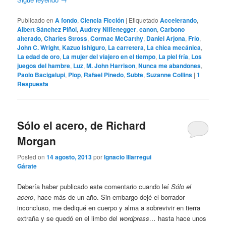
Publicado en
A fondo
,
Ciencia Ficción
|
Etiquetado
Accelerando
,
Albert Sánchez Piñol
,
Audrey Niffenegger
,
canon
,
Carbono
alterado
,
Charles Stross
,
Cormac McCarthy
,
Daniel Arjona
,
Frío
,
John C. Wright
,
Kazuo Ishiguro
,
La carretera
,
La chica mecánica
,
La edad de oro
,
La mujer del viajero en el tiempo
,
La piel fría
,
Los
juegos del hambre
,
Luz
,
M. John Harrison
,
Nunca me abandones
,
Paolo Bacigalupi
,
Plop
,
Rafael Pinedo
,
Subte
,
Suzanne Collins
|
1
Respuesta
Sólo el acero, de Richard
Morgan
Posted on
14 agosto, 2013
por
Ignacio Illarregui
Gárate
Debería haber publicado este comentario cuando leí
Sólo el
acero
, hace más de un año. Sin embargo dejé el borrador
inconcluso, me dediqué en cuerpo y alma a sobrevivir en tierra
extraña y se quedó en el limbo del
wordpress…
hasta hace unos