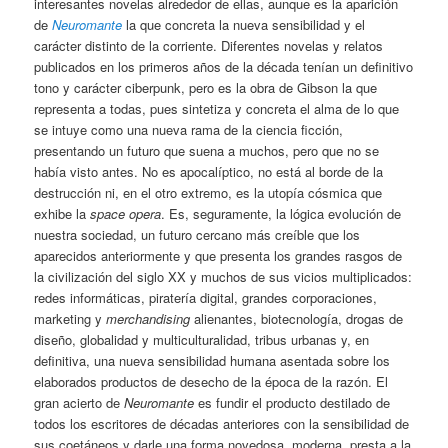
interesantes novelas alrededor de ellas, aunque es la aparición
de
Neuromante
la que concreta la nueva sensibilidad y el
carácter distinto de la corriente. Diferentes novelas y relatos
publicados en los primeros años de la década tenían un definitivo
tono y carácter ciberpunk, pero es la obra de Gibson la que
representa a todas, pues sintetiza y concreta el alma de lo que
se intuye como una nueva rama de la ciencia ficción,
presentando un futuro que suena a muchos, pero que no se
había visto antes. No es apocalíptico, no está al borde de la
destrucción ni, en el otro extremo, es la utopía cósmica que
exhibe la
space opera
. Es, seguramente, la lógica evolución de
nuestra sociedad, un futuro cercano más creíble que los
aparecidos anteriormente y que presenta los grandes rasgos de
la civilización del siglo XX y muchos de sus vicios multiplicados:
redes informáticas, piratería digital, grandes corporaciones,
marketing y
merchandising
alienantes, biotecnología, drogas de
diseño, globalidad y multiculturalidad, tribus urbanas y, en
definitiva, una nueva sensibilidad humana asentada sobre los
elaborados productos de desecho de la época de la razón. El
gran acierto de
Neuromante
es fundir el producto destilado de
todos los escritores de décadas anteriores con la sensibilidad de
sus coetáneos y darle una forma novedosa, moderna, presta a la