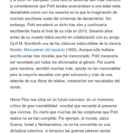
si consideramos que Pohl estaba acercándose a una edad nada
desdeñable como son los sesenta en la que la imaginación de
muchos escritores suele dar síntomas de decaimiento. Sin
embargo, Pohl encadenó un éxito tras otro y continuaría
escribiendo hasta el final de su vida en 2013. Sesenta años
antes de su muerte había escrito en colaboración con su amigo
Cyril M. Kornbluth uno de los clásicos indiscutibles de la ciencia
ficción:
Mercaderes del espacio
(1953). Aunque sólo hubiera
escrito estas tres novelas que he mencionado, Pohl merecería
ser recordado por todos los aficionados al género. Por suerte
para nosotros, escribió muchas más, quizás no tan memorables
pero la mayoría resueltas con gran solvencia y más de una,
además de sus libros de relatos, merecerían ser rescatados del
olvido.
Homo Plus
nos sitúa en un futuro convulso, en un momento
crítico de gran inestabilidad mundial que recuerda al presente
que vivimos. Es cierto que muchas de las conjeturas que Pohl
realiza no se han cumplido. Por ejemplo, el mundo, salvo
Suecia, Israel y Norteamérica, no se ha convertido en una
dictadura colectiva, ni tampoco las guerras parecen asolar