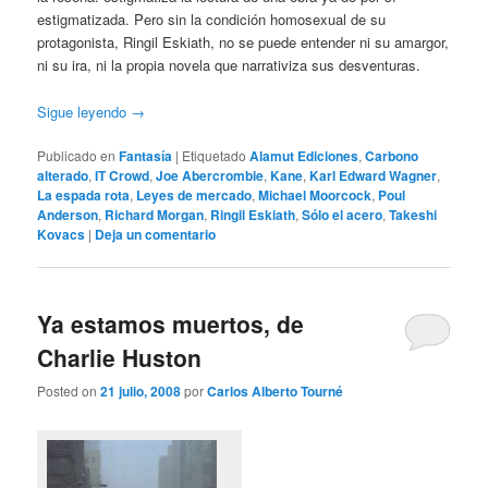
estigmatizada. Pero sin la condición homosexual de su
protagonista, Ringil Eskiath, no se puede entender ni su amargor,
ni su ira, ni la propia novela que narrativiza sus desventuras.
Sigue leyendo
→
Publicado en
Fantasía
|
Etiquetado
Alamut Ediciones
,
Carbono
alterado
,
IT Crowd
,
Joe Abercrombie
,
Kane
,
Karl Edward Wagner
,
La espada rota
,
Leyes de mercado
,
Michael Moorcock
,
Poul
Anderson
,
Richard Morgan
,
Ringil Eskiath
,
Sólo el acero
,
Takeshi
Kovacs
|
Deja un comentario
Ya estamos muertos, de
Charlie Huston
Posted on
21 julio, 2008
por
Carlos Alberto Tourné