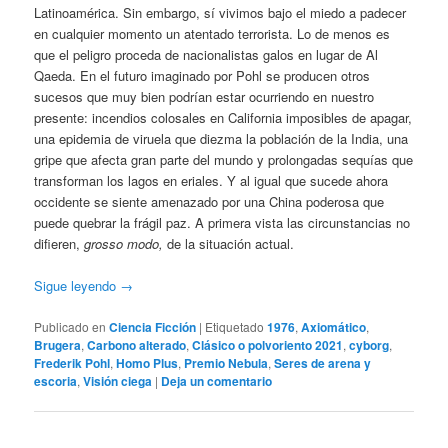
Latinoamérica. Sin embargo, sí vivimos bajo el miedo a padecer
en cualquier momento un atentado terrorista. Lo de menos es
que el peligro proceda de nacionalistas galos en lugar de Al
Qaeda. En el futuro imaginado por Pohl se producen otros
sucesos que muy bien podrían estar ocurriendo en nuestro
presente: incendios colosales en California imposibles de apagar,
una epidemia de viruela que diezma la población de la India, una
gripe que afecta gran parte del mundo y prolongadas sequías que
transforman los lagos en eriales. Y al igual que sucede ahora
occidente se siente amenazado por una China poderosa que
puede quebrar la frágil paz. A primera vista las circunstancias no
difieren,
grosso modo,
de la situación actual.
Sigue leyendo
→
Publicado en
Ciencia Ficción
|
Etiquetado
1976
,
Axiomático
,
Brugera
,
Carbono alterado
,
Clásico o polvoriento 2021
,
cyborg
,
Frederik Pohl
,
Homo Plus
,
Premio Nebula
,
Seres de arena y
escoria
,
Visión ciega
|
Deja un comentario