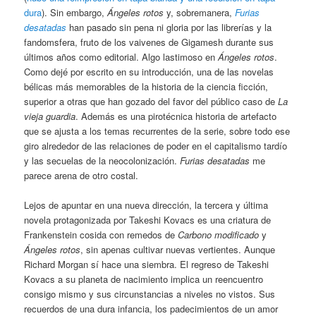
dura
). Sin embargo,
Ángeles rotos
y, sobremanera,
Furias
desatadas
han pasado sin pena ni gloria por las librerías y la
fandomsfera, fruto de los vaivenes de Gigamesh durante sus
últimos años como editorial. Algo lastimoso en
Ángeles rotos
.
Como dejé por escrito en su introducción, una de las novelas
bélicas más memorables de la historia de la ciencia ficción,
superior a otras que han gozado del favor del público caso de
La
vieja guardia
. Además es una pirotécnica historia de artefacto
que se ajusta a los temas recurrentes de la serie, sobre todo ese
giro alrededor de las relaciones de poder en el capitalismo tardío
y las secuelas de la neocolonización.
Furias desatadas
me
parece arena de otro costal.
Lejos de apuntar en una nueva dirección, la tercera y última
novela protagonizada por Takeshi Kovacs es una criatura de
Frankenstein cosida con remedos de
Carbono modificado
y
Ángeles rotos
, sin apenas cultivar nuevas vertientes. Aunque
Richard Morgan sí hace una siembra. El regreso de Takeshi
Kovacs a su planeta de nacimiento implica un reencuentro
consigo mismo y sus circunstancias a niveles no vistos. Sus
recuerdos de una dura infancia, los padecimientos de un amor