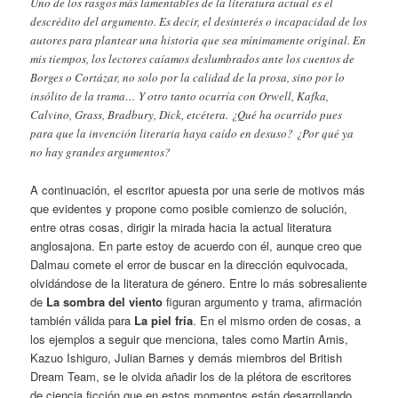
Uno de los rasgos más lamentables de la literatura actual es el
descrédito del argumento. Es decir, el desinterés o incapacidad de los
autores para plantear una historia que sea mínimamente original. En
mis tiempos, los lectores caíamos deslumbrados ante los cuentos de
Borges o Cortázar, no solo por la calidad de la prosa, sino por lo
insólito de la trama… Y otro tanto ocurría con Orwell, Kafka,
Calvino, Grass, Bradbury, Dick, etcétera. ¿Qué ha ocurrido pues
para que la invención literaria haya caído en desuso? ¿Por qué ya
no hay grandes argumentos?
A continuación, el escritor apuesta por una serie de motivos más
que evidentes y propone como posible comienzo de solución,
entre otras cosas, dirigir la mirada hacia la actual literatura
anglosajona. En parte estoy de acuerdo con él, aunque creo que
Dalmau comete el error de buscar en la dirección equivocada,
olvidándose de la literatura de género. Entre lo más sobresaliente
de
La sombra del viento
figuran argumento y trama, afirmación
también válida para
La piel fría
. En el mismo orden de cosas, a
los ejemplos a seguir que menciona, tales como Martin Amis,
Kazuo Ishiguro, Julian Barnes y demás miembros del British
Dream Team, se le olvida añadir los de la plétora de escritores
de ciencia ficción que en estos momentos están desarrollando