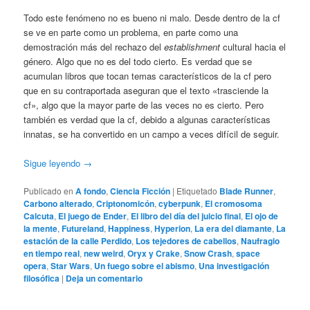
Todo este fenómeno no es bueno ni malo. Desde dentro de la cf
se ve en parte como un problema, en parte como una
demostración más del rechazo del
establishment
cultural hacia el
género. Algo que no es del todo cierto. Es verdad que se
acumulan libros que tocan temas característicos de la cf pero
que en su contraportada aseguran que el texto «trasciende la
cf», algo que la mayor parte de las veces no es cierto. Pero
también es verdad que la cf, debido a algunas características
innatas, se ha convertido en un campo a veces difícil de seguir.
Sigue leyendo
→
Publicado en
A fondo
,
Ciencia Ficción
|
Etiquetado
Blade Runner
,
Carbono alterado
,
Criptonomicón
,
cyberpunk
,
El cromosoma
Calcuta
,
El juego de Ender
,
El libro del día del juicio final
,
El ojo de
la mente
,
Futureland
,
Happiness
,
Hyperion
,
La era del diamante
,
La
estación de la calle Perdido
,
Los tejedores de cabellos
,
Naufragio
en tiempo real
,
new weird
,
Oryx y Crake
,
Snow Crash
,
space
opera
,
Star Wars
,
Un fuego sobre el abismo
,
Una investigación
filosófica
|
Deja un comentario