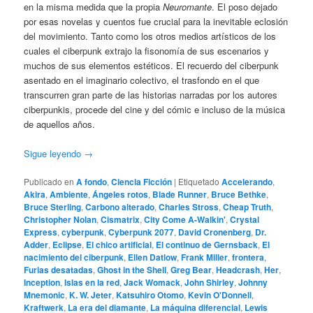
en la misma medida que la propia
Neuromante
. El poso dejado
por esas novelas y cuentos fue crucial para la inevitable eclosión
del movimiento. Tanto como los otros medios artísticos de los
cuales el ciberpunk extrajo la fisonomía de sus escenarios y
muchos de sus elementos estéticos. El recuerdo del ciberpunk
asentado en el imaginario colectivo, el trasfondo en el que
transcurren gran parte de las historias narradas por los autores
ciberpunkis, procede del cine y del cómic e incluso de la música
de aquellos años.
Sigue leyendo
→
Publicado en
A fondo
,
Ciencia Ficción
|
Etiquetado
Accelerando
,
Akira
,
Ambiente
,
Ángeles rotos
,
Blade Runner
,
Bruce Bethke
,
Bruce Sterling
,
Carbono alterado
,
Charles Stross
,
Cheap Truth
,
Christopher Nolan
,
Cismatrix
,
City Come A-Walkin'
,
Crystal
Express
,
cyberpunk
,
Cyberpunk 2077
,
David Cronenberg
,
Dr.
Adder
,
Eclipse
,
El chico artificial
,
El continuo de Gernsback
,
El
nacimiento del ciberpunk
,
Ellen Datlow
,
Frank Miller
,
frontera
,
Furias desatadas
,
Ghost in the Shell
,
Greg Bear
,
Headcrash
,
Her
,
Inception
,
Islas en la red
,
Jack Womack
,
John Shirley
,
Johnny
Mnemonic
,
K. W. Jeter
,
Katsuhiro Otomo
,
Kevin O'Donnell
,
Kraftwerk
,
La era del diamante
,
La máquina diferencial
,
Lewis