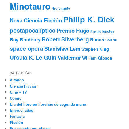
Minotauro
Neuromante
Philip K. Dick
Nova Ciencia Ficción
postapocalíptico
Premio Hugo
Premio Ignotus
Robert Silverberg
Ray Bradbury
Runas
Solaris
space opera
Stanislaw Lem
Stephen King
Ursula K. Le Guin
Valdemar
William Gibson
CATEGORÍAS
A fondo
Ciencia Ficción
Cine y TV
Cómic
Día del libro en librerías de segunda mano
Encrucijadas
Fantasía
Ficción
Fracasando por placer