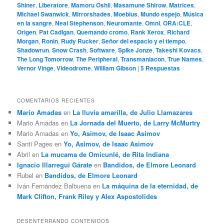
Shiner
,
Liberatore
,
Mamoru Oshii
,
Masamune Shirow
,
Matrices
,
Michael Swanwick
,
Mirrorshades
,
Moebius
,
Mundo espejo
,
Música
en la sangre
,
Neal Stephenson
,
Neuromante
,
Omni
,
ORA:CLE
,
Origen
,
Pat Cadigan
,
Quemando cromo
,
Rank Xerox
,
Richard
Morgan
,
Ronin
,
Rudy Rucker
,
Señor del espacio y el tiempo
,
Shadowrun
,
Snow Crash
,
Software
,
Spike Jonze
,
Takeshi Kovacs
,
The Long Tomorrow
,
The Peripheral
,
Transmaniacon
,
True Names
,
Vernor Vinge
,
Videodrome
,
William Gibson
|
5
Respuestas
COMENTARIOS RECIENTES
Mario Amadas
en
La lluvia amarilla, de Julio Llamazares
Mario Amadas
en
La Jornada del Muerto, de Larry McMurtry
Mario Amadas
en
Yo, Asimov, de Isaac Asimov
Santi Pages
en
Yo, Asimov, de Isaac Asimov
Abril
en
La mucama de Omicunlé, de Rita Indiana
Ignacio Illarregui Gárate
en
Bandidos, de Elmore Leonard
Rubel
en
Bandidos, de Elmore Leonard
Iván Fernández Balbuena
en
La máquina de la eternidad, de
Mark Clifton, Frank Riley y Alex Aspostolides
DESENTERRANDO CONTENIDOS