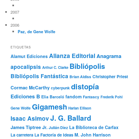
2007
2006
Paz, de Gene Wolfe
ETIQUETAS
Alianza Editorial
Anagrama
Alamut Ediciones
Bibliópolis
apocalipsis
Arthur C. Clarke
Bibliópolis Fantástica
Christopher Priest
Brian Aldiss
distopía
Cormac McCarthy
cyberpunk
Ediciones B
fandom
Elia Barceló
Fantascy
Frederik Pohl
Gigamesh
Gene Wolfe
Harlan Ellison
J. G. Ballard
Isaac Asimov
James Tiptree Jr.
La Biblioteca de Carfax
Julián Díez
M. John Harrison
La carretera
La Factoría de Ideas