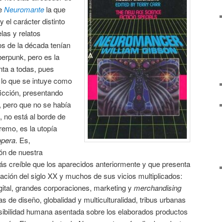
de
Neuromante
la que
 el carácter distinto
elas y relatos
os de la década tenían
iberpunk, pero es la
nta a todas, pues
e lo que se intuye como
ficción, presentando
 pero que no se había
, no está al borde de
tremo, es la utopía
opera
. Es,
ón de nuestra
ás creíble que los aparecidos anteriormente y que presenta
ización del siglo XX y muchos de sus vicios multiplicados:
igital, grandes corporaciones, marketing y
merchandising
as de diseño, globalidad y multiculturalidad, tribus urbanas
nsibilidad humana asentada sobre los elaborados productos