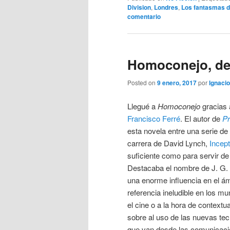
Division
,
Londres
,
Los fantasmas d
comentario
Homoconejo, de 
Posted on
9 enero, 2017
por
Ignacio
Llegué a
Homoconejo
gracias
Francisco Ferré
. El autor de
Pr
esta novela entre una serie de
carrera de David Lynch,
Incept
suficiente como para servir de
Destacaba el nombre de J. G. 
una enorme influencia en el ámb
referencia ineludible en los mun
el cine o a la hora de contextua
sobre al uso de las nuevas te
que van desde las comunicaci