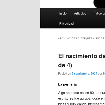
Menú
Inicio
Artículos
Índice c
principal
Privacidad
ARCHIVO DE LA ETIQUETA:
INCEP
El nacimiento de
de 4)
Posted on
2 septiembre, 2024
por
S
La periferia
Algo se cocía en los 80. La n
escritores fue agrupándose en 
ideas y publicando interesante