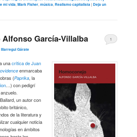
e mi vida
,
Mark Fisher
,
música
,
Realismo capitalista
|
Deja un
Alfonso García-Villalba
1
 Illarregui Gárate
 a una
crítica de Juan
ovidence
enmarcaba
 obras (
Paprika
, la
ion
…) con pedigrí
 anzuelo.
Ballard, un autor con
ito británico,
dos de la literatura y
lizar cualquier noticia
cnologías en ámbitos
ones hasta los