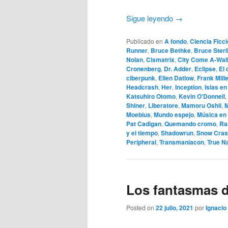
Sigue leyendo
→
Publicado en
A fondo
,
Ciencia Ficc
Runner
,
Bruce Bethke
,
Bruce Sterl
Nolan
,
Cismatrix
,
City Come A-Walk
Cronenberg
,
Dr. Adder
,
Eclipse
,
El 
ciberpunk
,
Ellen Datlow
,
Frank Mill
Headcrash
,
Her
,
Inception
,
Islas en
Katsuhiro Otomo
,
Kevin O'Donnell
,
Shiner
,
Liberatore
,
Mamoru Oshii
,
M
Moebius
,
Mundo espejo
,
Música en 
Pat Cadigan
,
Quemando cromo
,
Ra
y el tiempo
,
Shadowrun
,
Snow Cra
Peripheral
,
Transmaniacon
,
True 
Los fantasmas d
Posted on
22 julio, 2021
por
Ignacio 