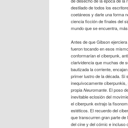
de desecho de la época de la r
destilado de todos los escrito
coetáneos y darle una forma no
ciencia ficción de finales del
mundo que se encuentra, más q
Antes de que Gibson ejerciera d
fueron tocando en esos mismo
conformarían el ciberpunk, anti
clarividencia que muchas de s
bautizada la corriente, encajan
primer lustro de la década. Si 
inequívocamente ciberpunkis, 
propia
Neuromante
. El poso d
inevitable eclosión del movimi
el ciberpunk extrajo la fison
estéticos. El recuerdo del cibe
que transcurren gran parte de 
del cine y del cómic e incluso