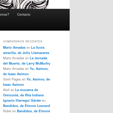
somos?
Contacto
COMENTARIOS RECIENTES
Mario Amadas
en
La lluvia
amarilla, de Julio Llamazares
Mario Amadas
en
La Jornada
del Muerto, de Larry McMurtry
Mario Amadas
en
Yo, Asimov,
de Isaac Asimov
Santi Pages
en
Yo, Asimov, de
Isaac Asimov
Abril
en
La mucama de
Omicunlé, de Rita Indiana
Ignacio Illarregui Gárate
en
Bandidos, de Elmore Leonard
Rubel
en
Bandidos, de Elmore