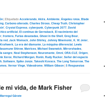
ión
|
Etiquetado
Accelerando
,
Akira
,
Ambiente
,
Ángeles rotos
,
Blade
ing
,
Carbono alterado
,
Charles Stross
,
Cheap Truth
,
Christopher
in'
,
Crystal Express
,
cyberpunk
,
Cyberpunk 2077
,
David
chico artificial
,
El continuo de Gernsback
,
El nacimiento del
er
,
frontera
,
Furias desatadas
,
Ghost in the Shell
,
Greg Bear
,
 la red
,
Jack Womack
,
John Shirley
,
Johnny Mnemonic
,
K. W. Jeter
,
Kraftwerk
,
La era del diamante
,
La máquina diferencial
,
Lewis
asamune Shirow
,
Matrices
,
Michael Swanwick
,
Mirrorshades
,
la sangre
,
Neal Stephenson
,
Neuromante
,
Omni
,
ORA:CLE
,
Origen
,
nk Xerox
,
Richard Morgan
,
Ronin
,
Rudy Rucker
,
Señor del espacio
sh
,
Software
,
Spike Jonze
,
Takeshi Kovacs
,
The Long Tomorrow
,
The
Names
,
Vernor Vinge
,
Videodrome
,
William Gibson
|
5
Respuestas
e mi vida, de Mark Fisher
Illarregui Gárate