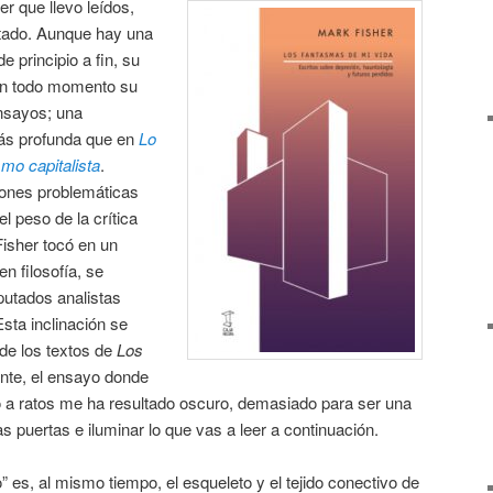
er que llevo leídos,
tado. Aunque hay una
e principio a fin, su
 en todo momento su
nsayos; una
ás profunda que en
Lo
mo capitalista
.
ones problemáticas
l peso de la crítica
Fisher tocó en un
en filosofía, se
putados analistas
sta inclinación se
 de los textos de
Los
ente, el ensayo donde
ro a ratos me ha resultado oscuro, demasiado para ser una
as puertas e iluminar lo que vas a leer a continuación.
o” es, al mismo tiempo, el esqueleto y el tejido conectivo de