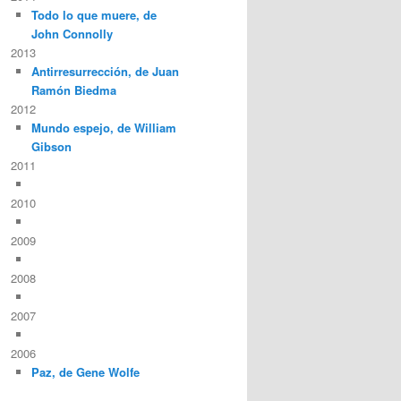
Todo lo que muere, de
John Connolly
2013
Antirresurrección, de Juan
Ramón Biedma
2012
Mundo espejo, de William
Gibson
2011
2010
2009
2008
2007
2006
Paz, de Gene Wolfe