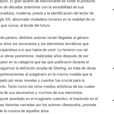
azón. El gran acierto de
Neuromante
es fundir el producto
res de décadas anteriores con la sensibilidad de sus
vedosa, moderna, presta a la identificación del lector de
 siglo XX, abrumado ciudadano inmerso en la realidad de un
ue nunca, al borde del futuro.
e partero, distintos autores recién llegados al género
s años los escenarios y los elementos temáticos que
cipándose a lo que había de venir. Lo hicieron con tal
us obras posteriores, realizadas años después de ser
 peor en la categoría que las que publicaron durante el
seguimos la definición amplia de Sterling, se trata de obras
pertenecientes al subgénero en la misma medida que la
ejado por esas novelas y cuentos fue crucial para la
ento. Tanto como los otros medios artísticos de los cuales
omía de sus escenarios y muchos de sus elementos
rpunk asentado en el imaginario colectivo, el trasfondo en el
las historias narradas por los autores ciberpunkis, procede
 de la música de aquellos años.