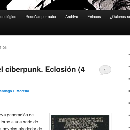
ronológico
Reseñas por autor
Archivo
Enlaces
¿Quiénes 
TION
l ciberpunk. Eclosión (4
5
antiago L. Moreno
ueva generación de
torno a una serie de
s novelas alrededor de