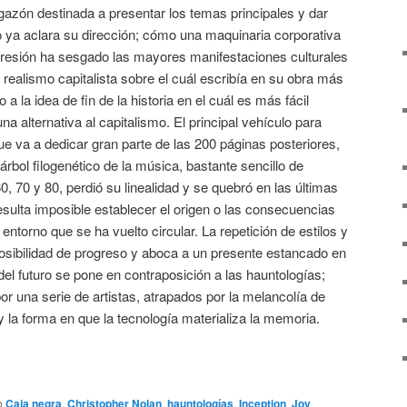
ligazón destinada a presentar los temas principales y dar
lo ya aclara su dirección; cómo una maquinaria corporativa
resión ha sesgado las mayores manifestaciones culturales
 realismo capitalista sobre el cuál escribía en su obra más
a la idea de fin de la historia en el cuál es más fácil
na alternativa al capitalismo. El principal vehículo para
ue va a dedicar gran parte de las 200 páginas posteriores,
árbol filogenético de la música, bastante sencillo de
60, 70 y 80, perdió su linealidad y se quebró en las últimas
sulta imposible establecer el origen o las consecuencias
ntorno que se ha vuelto circular. La repetición de estilos y
posibilidad de progreso y aboca a un presente estancado en
del futuro se pone en contraposición a las hauntologías;
or una serie de artistas, atrapados por la melancolía de
y la forma en que la tecnología materializa la memoria.
o
Caja negra
,
Christopher Nolan
,
hauntologías
,
Inception
,
Joy