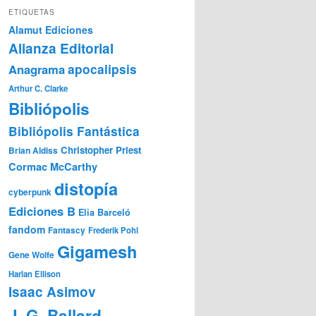
ETIQUETAS
Alamut Ediciones
Alianza Editorial
Anagrama
apocalipsis
Arthur C. Clarke
Bibliópolis
Bibliópolis Fantástica
Christopher Priest
Brian Aldiss
Cormac McCarthy
distopía
cyberpunk
Ediciones B
Elia Barceló
fandom
Fantascy
Frederik Pohl
Gigamesh
Gene Wolfe
Harlan Ellison
Isaac Asimov
J. G. Ballard