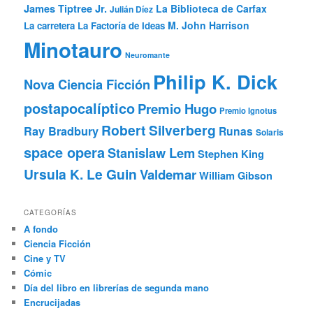
James Tiptree Jr.
La Biblioteca de Carfax
Julián Díez
M. John Harrison
La carretera
La Factoría de Ideas
Minotauro
Neuromante
Philip K. Dick
Nova Ciencia Ficción
postapocalíptico
Premio Hugo
Premio Ignotus
Robert Silverberg
Ray Bradbury
Runas
Solaris
space opera
Stanislaw Lem
Stephen King
Ursula K. Le Guin
Valdemar
William Gibson
CATEGORÍAS
A fondo
Ciencia Ficción
Cine y TV
Cómic
Día del libro en librerías de segunda mano
Encrucijadas