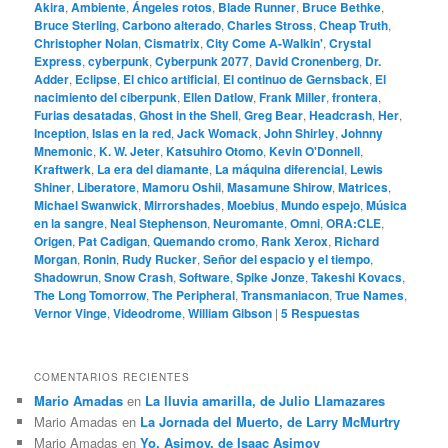
Akira
,
Ambiente
,
Ángeles rotos
,
Blade Runner
,
Bruce Bethke
,
Bruce Sterling
,
Carbono alterado
,
Charles Stross
,
Cheap Truth
,
Christopher Nolan
,
Cismatrix
,
City Come A-Walkin'
,
Crystal
Express
,
cyberpunk
,
Cyberpunk 2077
,
David Cronenberg
,
Dr.
Adder
,
Eclipse
,
El chico artificial
,
El continuo de Gernsback
,
El
nacimiento del ciberpunk
,
Ellen Datlow
,
Frank Miller
,
frontera
,
Furias desatadas
,
Ghost in the Shell
,
Greg Bear
,
Headcrash
,
Her
,
Inception
,
Islas en la red
,
Jack Womack
,
John Shirley
,
Johnny
Mnemonic
,
K. W. Jeter
,
Katsuhiro Otomo
,
Kevin O'Donnell
,
Kraftwerk
,
La era del diamante
,
La máquina diferencial
,
Lewis
Shiner
,
Liberatore
,
Mamoru Oshii
,
Masamune Shirow
,
Matrices
,
Michael Swanwick
,
Mirrorshades
,
Moebius
,
Mundo espejo
,
Música
en la sangre
,
Neal Stephenson
,
Neuromante
,
Omni
,
ORA:CLE
,
Origen
,
Pat Cadigan
,
Quemando cromo
,
Rank Xerox
,
Richard
Morgan
,
Ronin
,
Rudy Rucker
,
Señor del espacio y el tiempo
,
Shadowrun
,
Snow Crash
,
Software
,
Spike Jonze
,
Takeshi Kovacs
,
The Long Tomorrow
,
The Peripheral
,
Transmaniacon
,
True Names
,
Vernor Vinge
,
Videodrome
,
William Gibson
|
5
Respuestas
COMENTARIOS RECIENTES
Mario Amadas
en
La lluvia amarilla, de Julio Llamazares
Mario Amadas
en
La Jornada del Muerto, de Larry McMurtry
Mario Amadas
en
Yo, Asimov, de Isaac Asimov