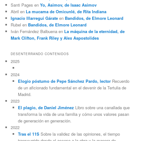
Santi Pages
en
Yo, Asimov, de Isaac Asimov
Abril
en
La mucama de Omicunlé, de Rita Indiana
Ignacio Illarregui Gárate
en
Bandidos, de Elmore Leonard
Rubel
en
Bandidos, de Elmore Leonard
Iván Fernández Balbuena
en
La máquina de la eternidad, de
Mark Clifton, Frank Riley y Alex Aspostolides
DESENTERRANDO CONTENIDOS
2025
2024
Elogio póstumo de Pepe Sánchez Pardo, lector
Recuerdo
de un aficionado fundamental en el devenir de la Tertulia de
Madrid.
2023
El plagio, de Daniel Jiménez
Libro sobre una canallada que
transforma la vida de una familia y cómo unos valores pasan
de generación en generación.
2022
Tras el 11S
Sobre la validez de las opiniones, el tiempo
transcurrido desde el acceso a la obra y la manera de