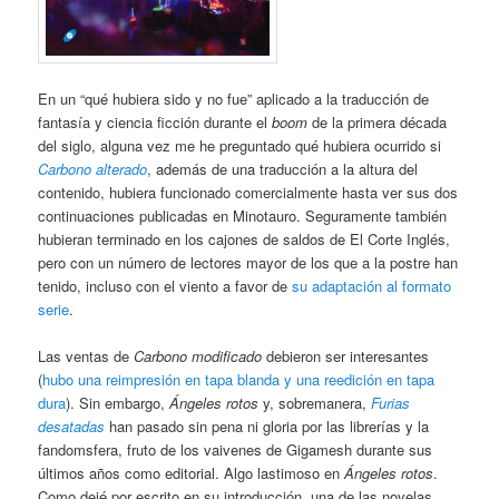
En un “qué hubiera sido y no fue” aplicado a la traducción de
fantasía y ciencia ficción durante el
boom
de la primera década
del siglo, alguna vez me he preguntado qué hubiera ocurrido si
Carbono alterado
, además de una traducción a la altura del
contenido, hubiera funcionado comercialmente hasta ver sus dos
continuaciones publicadas en Minotauro. Seguramente también
hubieran terminado en los cajones de saldos de El Corte Inglés,
pero con un número de lectores mayor de los que a la postre han
tenido, incluso con el viento a favor de
su adaptación al formato
serie
.
Las ventas de
Carbono modificado
debieron ser interesantes
(
hubo una reimpresión en tapa blanda y una reedición en tapa
dura
). Sin embargo,
Ángeles rotos
y, sobremanera,
Furias
desatadas
han pasado sin pena ni gloria por las librerías y la
fandomsfera, fruto de los vaivenes de Gigamesh durante sus
últimos años como editorial. Algo lastimoso en
Ángeles rotos
.
Como dejé por escrito en su introducción, una de las novelas