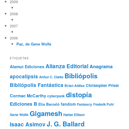
2009
2008
2007
2006
Paz, de Gene Wolfe
ETIQUETAS
Alianza Editorial
Anagrama
Alamut Ediciones
Bibliópolis
apocalipsis
Arthur C. Clarke
Bibliópolis Fantástica
Christopher Priest
Brian Aldiss
distopía
Cormac McCarthy
cyberpunk
Ediciones B
fandom
Elia Barceló
Fantascy
Frederik Pohl
Gigamesh
Gene Wolfe
Harlan Ellison
J. G. Ballard
Isaac Asimov