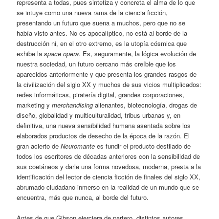
representa a todas, pues sintetiza y concreta el alma de lo que
se intuye como una nueva rama de la ciencia ficción,
presentando un futuro que suena a muchos, pero que no se
había visto antes. No es apocalíptico, no está al borde de la
destrucción ni, en el otro extremo, es la utopía cósmica que
exhibe la
space opera
. Es, seguramente, la lógica evolución de
nuestra sociedad, un futuro cercano más creíble que los
aparecidos anteriormente y que presenta los grandes rasgos de
la civilización del siglo XX y muchos de sus vicios multiplicados:
redes informáticas, piratería digital, grandes corporaciones,
marketing y
merchandising
alienantes, biotecnología, drogas de
diseño, globalidad y multiculturalidad, tribus urbanas y, en
definitiva, una nueva sensibilidad humana asentada sobre los
elaborados productos de desecho de la época de la razón. El
gran acierto de
Neuromante
es fundir el producto destilado de
todos los escritores de décadas anteriores con la sensibilidad de
sus coetáneos y darle una forma novedosa, moderna, presta a la
identificación del lector de ciencia ficción de finales del siglo XX,
abrumado ciudadano inmerso en la realidad de un mundo que se
encuentra, más que nunca, al borde del futuro.
Antes de que Gibson ejerciera de partero, distintos autores