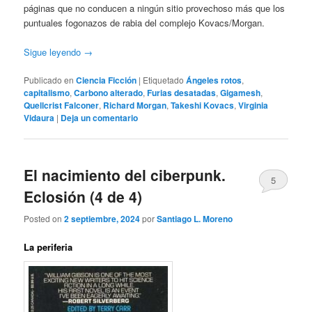
páginas que no conducen a ningún sitio provechoso más que los
puntuales fogonazos de rabia del complejo Kovacs/Morgan.
Sigue leyendo
→
Publicado en
Ciencia Ficción
|
Etiquetado
Ángeles rotos
,
capitalismo
,
Carbono alterado
,
Furias desatadas
,
Gigamesh
,
Quellcrist Falconer
,
Richard Morgan
,
Takeshi Kovacs
,
Virginia
Vidaura
|
Deja un comentario
El nacimiento del ciberpunk.
5
Eclosión (4 de 4)
Posted on
2 septiembre, 2024
por
Santiago L. Moreno
La periferia