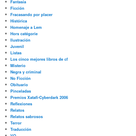
Fantasía
Ficción
Fracasando por placer
Histórica
Homenaje a Lem
Hors catégorie
Ilustración
Juvenil
Listas
Los cinco mejores libros de cf
Misterio
Negra y criminal
No Ficción
Obituario
Pinceladas
Premios Xatafi-Cyberdark 2006
Reflexiones
Relatos
Relatos sabrosos
Terror
Traducción
VO