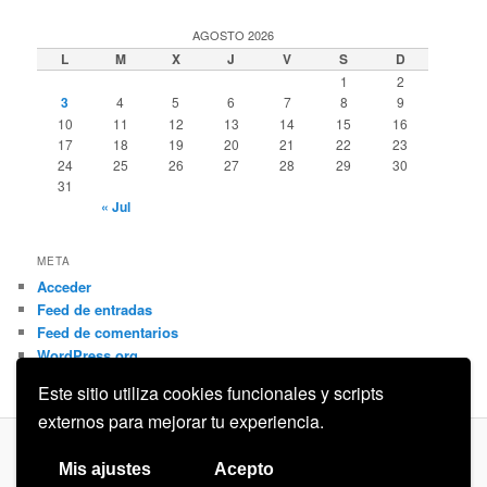
AGOSTO 2026
L
M
X
J
V
S
D
1
2
3
4
5
6
7
8
9
10
11
12
13
14
15
16
17
18
19
20
21
22
23
24
25
26
27
28
29
30
31
« Jul
META
Acceder
Feed de entradas
Feed de comentarios
WordPress.org
Este sitio utiliza cookies funcionales y scripts
externos para mejorar tu experiencia.
Privacidad
Funciona gracias a WordPress
Mis ajustes
Acepto