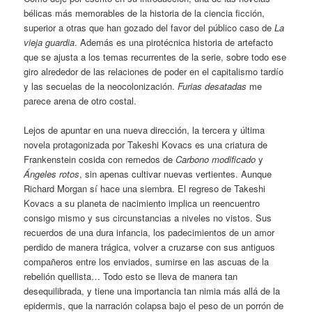
bélicas más memorables de la historia de la ciencia ficción,
superior a otras que han gozado del favor del público caso de
La
vieja guardia
. Además es una pirotécnica historia de artefacto
que se ajusta a los temas recurrentes de la serie, sobre todo ese
giro alrededor de las relaciones de poder en el capitalismo tardío
y las secuelas de la neocolonización.
Furias desatadas
me
parece arena de otro costal.
Lejos de apuntar en una nueva dirección, la tercera y última
novela protagonizada por Takeshi Kovacs es una criatura de
Frankenstein cosida con remedos de
Carbono modificado
y
Ángeles rotos
, sin apenas cultivar nuevas vertientes. Aunque
Richard Morgan sí hace una siembra. El regreso de Takeshi
Kovacs a su planeta de nacimiento implica un reencuentro
consigo mismo y sus circunstancias a niveles no vistos. Sus
recuerdos de una dura infancia, los padecimientos de un amor
perdido de manera trágica, volver a cruzarse con sus antiguos
compañeros entre los enviados, sumirse en las ascuas de la
rebelión quellista… Todo esto se lleva de manera tan
desequilibrada, y tiene una importancia tan nimia más allá de la
epidermis, que la narración colapsa bajo el peso de un porrón de