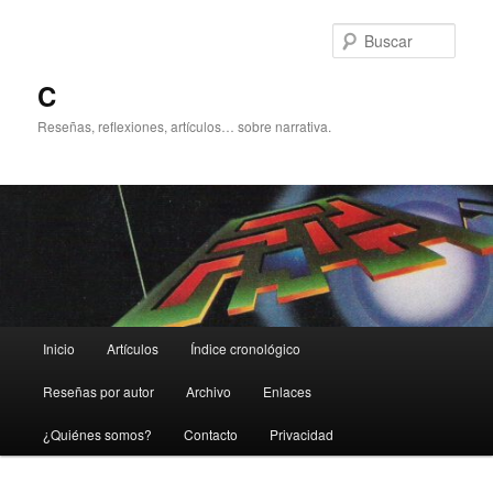
Ir
Ir
al
al
Busc
contenido
contenido
principal
secundario
C
Reseñas, reflexiones, artículos… sobre narrativa.
Menú
Inicio
Artículos
Índice cronológico
principal
Reseñas por autor
Archivo
Enlaces
¿Quiénes somos?
Contacto
Privacidad