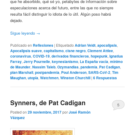
que he absorbido, qué sé yo, petabytes de información sobre
especulaciones acerca del futuro, entre las que no siempre
resulta fácil distinguir lo idiota de lo útil. Algún poso habrá
dejado.
Sigue leyendo
→
Publicado en
Reflexiones
|
Etiquetado
Adrian Veidt
,
apocalipsis
,
Apocalipsis suave
,
capitalismo
,
cisne negro
,
Clement Attlee
,
coronavirus
,
COVID-19
,
derivados financieros
,
hopepunk
,
Ignatius
Farray
,
Jerry Pournelle
,
keynesianismo
,
La España vacía
,
mínimo
de Maunder
,
Nassim Taleb
,
Ozymandias
,
pandemia
,
Pat Cadigan
,
plan Marshall
,
postpandemia
,
Poul Anderson
,
SARS-CoV-2
,
Tim
Maughan
,
utopía
,
Watchmen
,
Winston Churchill
|
6
Respuestas
Synners, de Pat Cadigan
5
Posted on
29 noviembre, 2017
por
José Ramón
Vázquez