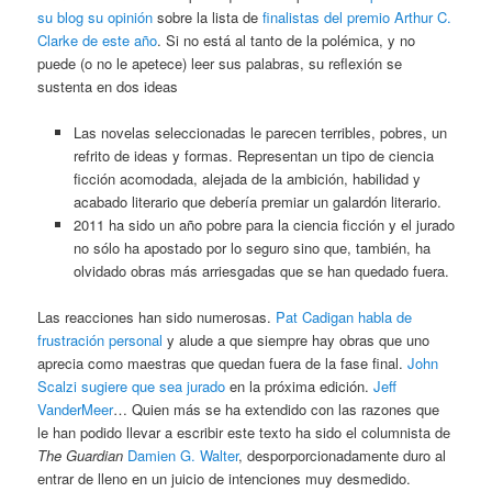
su blog su opinión
sobre la lista de
finalistas del premio Arthur C.
Clarke de este año
. Si no está al tanto de la polémica, y no
puede (o no le apetece) leer sus palabras, su reflexión se
sustenta en dos ideas
Las novelas seleccionadas le parecen terribles, pobres, un
refrito de ideas y formas. Representan un tipo de ciencia
ficción acomodada, alejada de la ambición, habilidad y
acabado literario que debería premiar un galardón literario.
2011 ha sido un año pobre para la ciencia ficción y el jurado
no sólo ha apostado por lo seguro sino que, también, ha
olvidado obras más arriesgadas que se han quedado fuera.
Las reacciones han sido numerosas.
Pat Cadigan habla de
frustración personal
y alude a que siempre hay obras que uno
aprecia como maestras que quedan fuera de la fase final.
John
Scalzi sugiere que sea jurado
en la próxima edición.
Jeff
VanderMeer
… Quien más se ha extendido con las razones que
le han podido llevar a escribir este texto ha sido el columnista de
The Guardian
Damien G. Walter
, desporporcionadamente duro al
entrar de lleno en un juicio de intenciones muy desmedido.