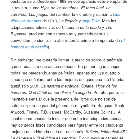
bastante solo. Desde ese 1998 en que apareció este ejemplar de
la revista, sumo
Hijos de los hombres, El truco final, La
carretera, Los juegos del hambre
, la increíble y durísima
Qué
difícil es ser dios
de 2013,
La llegada
y
High-Rise
. Más las
adaptaciones televisivas de
El cuento de la criada
y
The
Expanse
, producto con aspecto muy pensado para su
conversión (lo siento, me aburrí con la primera temporada de
El
hombre en el castillo
).
Sin embargo, me gustaría llamar la atención sobre lo anómala
que es esa lista que acabo de hacer. En primer lugar, aunque
todas me parecen buenas películas, apenas incluye cuatro o
cinco que señalaría entre las mejores del género en su historia:
quizá sólo
2001, La naranja mecánica, Solaris, Hijos de los
hombres, Qué difícil es ser dios
y
La llegada
. Por otra parte, es
inevitable señalar que la presencia de libros que no son de
autores «pata negra» del género es mayoritaria: Burgess, Shute,
Atwood, Finney, P.D. James, McCarthy, Suzanne Collins… Al
igual que es necesario indicar que entre los adaptados apenas
hay contados libros candidatos para figurar entre los cincuenta
mejores de la historia de la cf: quizá sólo
Solaris, Fahrenheit 451,
La carretera
y
Qué difícil es ser dios.
Picnic junto al camino
es