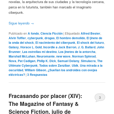
novelas, la arquitectura de sus ciudades y la tecnología cercana,
parca en lo futurista, también han marcado el imaginario
ciberpunk.
Sigue leyendo
→
Publicado en
A fondo
,
Ciencia Ficción
|
Etiquetado
Alfred Bester
,
Alvin Toffler
,
cyberpunk
,
drogas
,
El hombre demolido
,
El jinete de
la onda del shock
,
El nacimiento del ciberpunk
,
El shock del futuro
,
Galaxy
,
Horace L. Gold
,
Incordie a Jack Barron
,
J. G. Ballard
,
John
Brunner
,
Las estrellas mi destino
,
Los jinetes de la antorcha
,
Marshall McLuhan
,
Neuromante
,
new wave
,
Norman Spinrad
,
Nova
,
Pat Cadigan
,
Philip K. Dick
,
Samuel Delany
,
Simulacra
,
The
Ultimate Cyberpunk
,
Todos sobre Zanzíbar
,
Ubik
,
Una mirada a la
oscuridad
,
William Gibson
,
¿Sueñan los androides con ovejas
eléctricas?
|
3
Respuestas
Fracasando por placer (XIV):
3
The Magazine of Fantasy &
Science Fiction, julio de