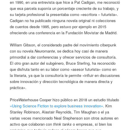
en 1990, en una entrevista que hice a Pat Cadigan, me reconoció
que esa parcela suponía un porcentaje creciente de su trabajo, y
su tarjeta profesional la presentaba como «escritora – futurista».
Cadigan no ha publicado ninguna novela original ni colecciones
de cuentos desde 1995, pero estuvo por ejemplo en 2015
ofreciendo una conferencia en la Fundación Movistar de Madrid.
William Gibson, el considerado padre del movimiento ciberpunk
con su novela
Neuromante
, se dedica hoy casi de manera
primordial a dar conferencias y ofrecer servicios de consultoría.
El otro gran autor del subgénero, Bruce Sterling, ha reconocido
que disfruta tanto en su labor como «asesor futurista» como en
la literaria, ya que la consultoría le permite «influir en discusiones
sobre innovación y dirección tecnológica de manera directa y
práctica».
PriceWaterhouse Cooper hizo público en 2018 un estudio titulado
«Using Science Fiction to explore business innovation»
. Kim
Stanley Robinson, Alastair Reynolds, Tim Maughan o el ya
varias veces mencionado Neal Stephenson son otros autores en
activo que colaboran con
think tanks
o empresas, si bien los