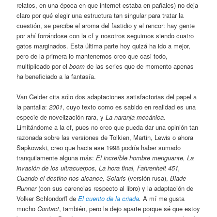
relatos, en una época en que internet estaba en pañales) no deja
claro por qué elegir una estructura tan singular para tratar la
cuestión, se percibe el aroma del fastidio y el rencor: hay gente
por ahí forrándose con la cf y nosotros seguimos siendo cuatro
gatos marginados. Esta última parte hoy quizá ha ido a mejor,
pero de la primera lo mantenemos creo que casi todo,
multiplicado por el
boom
de las series que de momento apenas
ha beneficiado a la fantasía.
Van Gelder cita sólo dos adaptaciones satisfactorias del papel a
la pantalla:
2001
, cuyo texto como es sabido en realidad es una
especie de novelización rara, y
La naranja mecánica
.
Limitándome a la cf, pues no creo que pueda dar una opinión tan
razonada sobre las versiones de Tolkien, Martin, Lewis o ahora
Sapkowski, creo que hacia ese 1998 podría haber sumado
tranquilamente alguna más:
El increíble hombre menguante, La
invasión de los ultracuerpos, La hora final, Fahrenheit 451,
Cuando el destino nos alcance, Solaris
(versión rusa),
Blade
Runner
(con sus carencias respecto al libro) y la adaptación de
Volker Schlondorff de
El cuento de la criada
.
A mí me gusta
mucho
Contact
, también, pero la dejo aparte porque sé que estoy