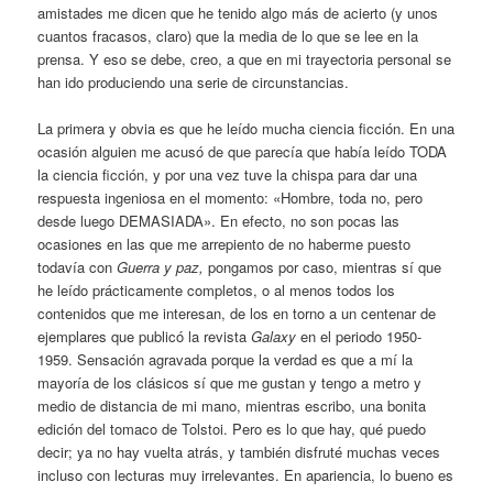
amistades me dicen que he tenido algo más de acierto (y unos
cuantos fracasos, claro) que la media de lo que se lee en la
prensa. Y eso se debe, creo, a que en mi trayectoria personal se
han ido produciendo una serie de circunstancias.
La primera y obvia es que he leído mucha ciencia ficción. En una
ocasión alguien me acusó de que parecía que había leído TODA
la ciencia ficción, y por una vez tuve la chispa para dar una
respuesta ingeniosa en el momento: «Hombre, toda no, pero
desde luego DEMASIADA». En efecto, no son pocas las
ocasiones en las que me arrepiento de no haberme puesto
todavía con
Guerra y paz,
pongamos por caso, mientras sí que
he leído prácticamente completos, o al menos todos los
contenidos que me interesan, de los en torno a un centenar de
ejemplares que publicó la revista
Galaxy
en el periodo 1950-
1959. Sensación agravada porque la verdad es que a mí la
mayoría de los clásicos sí que me gustan y tengo a metro y
medio de distancia de mi mano, mientras escribo, una bonita
edición del tomaco de Tolstoi. Pero es lo que hay, qué puedo
decir; ya no hay vuelta atrás, y también disfruté muchas veces
incluso con lecturas muy irrelevantes. En apariencia, lo bueno es