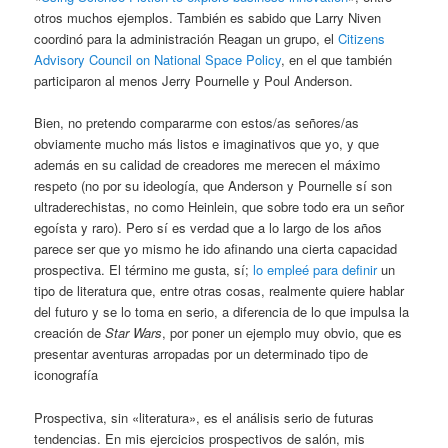
otros muchos ejemplos. También es sabido que Larry Niven
coordinó para la administración Reagan un grupo, el
Citizens
Advisory Council on National Space Policy
, en el que también
participaron al menos Jerry Pournelle y Poul Anderson.
Bien, no pretendo compararme con estos/as señores/as
obviamente mucho más listos e imaginativos que yo, y que
además en su calidad de creadores me merecen el máximo
respeto (no por su ideología, que Anderson y Pournelle sí son
ultraderechistas, no como Heinlein, que sobre todo era un señor
egoísta y raro). Pero sí es verdad que a lo largo de los años
parece ser que yo mismo he ido afinando una cierta capacidad
prospectiva. El término me gusta, sí;
lo empleé para definir
un
tipo de literatura que, entre otras cosas, realmente quiere hablar
del futuro y se lo toma en serio, a diferencia de lo que impulsa la
creación de
Star Wars
, por poner un ejemplo muy obvio, que es
presentar aventuras arropadas por un determinado tipo de
iconografía
Prospectiva, sin «literatura», es el análisis serio de futuras
tendencias. En mis ejercicios prospectivos de salón, mis