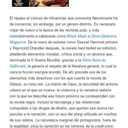
El repaso al cúmulo de influencias que concentra
Neuromante
ha
de comenzar, sin embargo, por un género distinto. Es necesario
viajar de nuevo a la época de las revistas
pulp
, y más
concretamente a cabeceras como
Black Mask
o
Dime Detective
Magazine
. De la mano de autores como Dassiel Hammet primero
y Raymond Chandler después, la novela
hard boiled
se sofisticó,
añadiendo elementos morales, crítica social y un alcance que,
terminada la II Guerra Mundial, gracias a la
Série Noire
de
Gallimard
, le ganaría el respeto de la literatura general, lo cual la
ciencia ficción siempre envidió. De ahí procede uno de los
elementos más atractivos con los que cuenta la novela de
Gibson, su tono
noir
. La misión de Case, la oscuridad del entorno
urbano en el que se mueve, la violencia y la narrativa realista
con la que se describe ese futuro próximo se corresponden con
la novela negra. Incluso la tecnojerga y las referencias
coloquiales a las drogas de diseño, que aportan ese aroma tan
peculiar a la narración, son un eco del
slang
utilizado en muchos
de sus relatos. La naturaleza marginal del protagonista, fuera de
la legalidad, sitúa la narración en los terrenos de la
crook-story
,