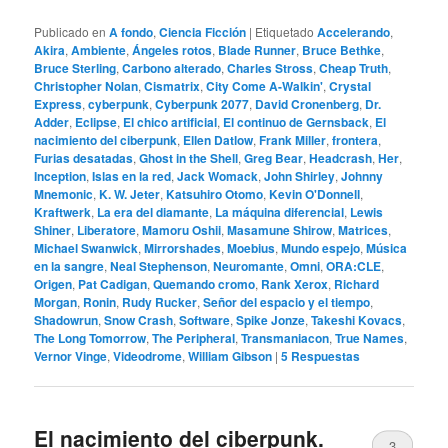
Publicado en
A fondo
,
Ciencia Ficción
|
Etiquetado
Accelerando
,
Akira
,
Ambiente
,
Ángeles rotos
,
Blade Runner
,
Bruce Bethke
,
Bruce Sterling
,
Carbono alterado
,
Charles Stross
,
Cheap Truth
,
Christopher Nolan
,
Cismatrix
,
City Come A-Walkin'
,
Crystal
Express
,
cyberpunk
,
Cyberpunk 2077
,
David Cronenberg
,
Dr.
Adder
,
Eclipse
,
El chico artificial
,
El continuo de Gernsback
,
El
nacimiento del ciberpunk
,
Ellen Datlow
,
Frank Miller
,
frontera
,
Furias desatadas
,
Ghost in the Shell
,
Greg Bear
,
Headcrash
,
Her
,
Inception
,
Islas en la red
,
Jack Womack
,
John Shirley
,
Johnny
Mnemonic
,
K. W. Jeter
,
Katsuhiro Otomo
,
Kevin O'Donnell
,
Kraftwerk
,
La era del diamante
,
La máquina diferencial
,
Lewis
Shiner
,
Liberatore
,
Mamoru Oshii
,
Masamune Shirow
,
Matrices
,
Michael Swanwick
,
Mirrorshades
,
Moebius
,
Mundo espejo
,
Música
en la sangre
,
Neal Stephenson
,
Neuromante
,
Omni
,
ORA:CLE
,
Origen
,
Pat Cadigan
,
Quemando cromo
,
Rank Xerox
,
Richard
Morgan
,
Ronin
,
Rudy Rucker
,
Señor del espacio y el tiempo
,
Shadowrun
,
Snow Crash
,
Software
,
Spike Jonze
,
Takeshi Kovacs
,
The Long Tomorrow
,
The Peripheral
,
Transmaniacon
,
True Names
,
Vernor Vinge
,
Videodrome
,
William Gibson
|
5
Respuestas
El nacimiento del ciberpunk.
3