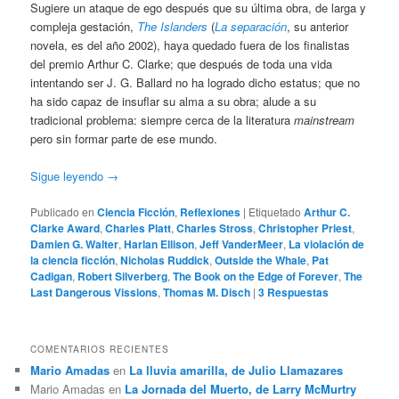
Sugiere un ataque de ego después que su última obra, de larga y
compleja gestación,
The Islanders
(
La separación
, su anterior
novela, es del año 2002), haya quedado fuera de los finalistas
del premio Arthur C. Clarke; que después de toda una vida
intentando ser J. G. Ballard no ha logrado dicho estatus; que no
ha sido capaz de insuflar su alma a su obra; alude a su
tradicional problema: siempre cerca de la literatura
mainstream
pero sin formar parte de ese mundo.
Sigue leyendo
→
Publicado en
Ciencia Ficción
,
Reflexiones
|
Etiquetado
Arthur C.
Clarke Award
,
Charles Platt
,
Charles Stross
,
Christopher Priest
,
Damien G. Walter
,
Harlan Ellison
,
Jeff VanderMeer
,
La violación de
la ciencia ficción
,
Nicholas Ruddick
,
Outside the Whale
,
Pat
Cadigan
,
Robert Silverberg
,
The Book on the Edge of Forever
,
The
Last Dangerous Vissions
,
Thomas M. Disch
|
3
Respuestas
COMENTARIOS RECIENTES
Mario Amadas
en
La lluvia amarilla, de Julio Llamazares
Mario Amadas
en
La Jornada del Muerto, de Larry McMurtry