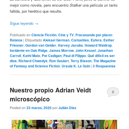
mejor como novela, pero encuentro
Stalker
una película un tanto
fallida, por herético que resulte.
Sigue leyendo
→
Publicado en
Ciencia Ficción
,
Cine y TV
,
Fracasando por placer
,
Relatos
|
Etiquetado
Aleksei German
,
Curiosities
,
Esfera
,
Esther
Friesner
,
Gordon van Gelder
,
Harvey Jacobs
,
Howard Waldrop
,
Incidente en Oak Ridge
,
James Morrow
,
John Kessel
,
Jonathan
Carroll
,
Kathi Maio
,
Pat Cadigan
,
Paul di Filippo
,
Qué difícil es ser
dios
,
Richard Chwedyk
,
Ron Goulart
,
Terry Bisson
,
The Magazine
of Fantasy and Science Fiction
,
Ursula K. Le Guin
|
3
Respuestas
Nuestro propio Adrian Veidt
6
microscópico
Posted on
23 marzo, 2020
por
Julián Díez