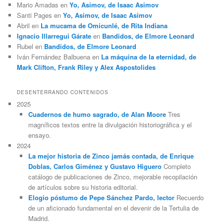
Mario Amadas
en
Yo, Asimov, de Isaac Asimov
Santi Pages
en
Yo, Asimov, de Isaac Asimov
Abril
en
La mucama de Omicunlé, de Rita Indiana
Ignacio Illarregui Gárate
en
Bandidos, de Elmore Leonard
Rubel
en
Bandidos, de Elmore Leonard
Iván Fernández Balbuena
en
La máquina de la eternidad, de
Mark Clifton, Frank Riley y Alex Aspostolides
DESENTERRANDO CONTENIDOS
2025
Cuadernos de humo sagrado, de Alan Moore
Tres
magníficos textos entre la divulgación historiográfica y el
ensayo.
2024
La mejor historia de Zinco jamás contada, de Enrique
Doblas, Carlos Giménez y Gustavo Higuero
Completo
catálogo de publicaciones de Zinco, mejorable recopilación
de artículos sobre su historia editorial.
Elogio póstumo de Pepe Sánchez Pardo, lector
Recuerdo
de un aficionado fundamental en el devenir de la Tertulia de
Madrid.