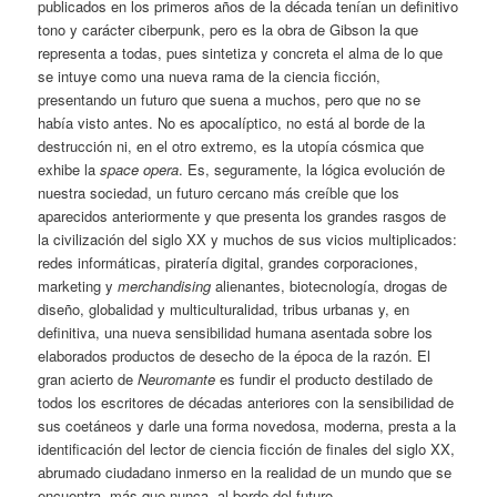
publicados en los primeros años de la década tenían un definitivo
tono y carácter ciberpunk, pero es la obra de Gibson la que
representa a todas, pues sintetiza y concreta el alma de lo que
se intuye como una nueva rama de la ciencia ficción,
presentando un futuro que suena a muchos, pero que no se
había visto antes. No es apocalíptico, no está al borde de la
destrucción ni, en el otro extremo, es la utopía cósmica que
exhibe la
space opera
. Es, seguramente, la lógica evolución de
nuestra sociedad, un futuro cercano más creíble que los
aparecidos anteriormente y que presenta los grandes rasgos de
la civilización del siglo XX y muchos de sus vicios multiplicados:
redes informáticas, piratería digital, grandes corporaciones,
marketing y
merchandising
alienantes, biotecnología, drogas de
diseño, globalidad y multiculturalidad, tribus urbanas y, en
definitiva, una nueva sensibilidad humana asentada sobre los
elaborados productos de desecho de la época de la razón. El
gran acierto de
Neuromante
es fundir el producto destilado de
todos los escritores de décadas anteriores con la sensibilidad de
sus coetáneos y darle una forma novedosa, moderna, presta a la
identificación del lector de ciencia ficción de finales del siglo XX,
abrumado ciudadano inmerso en la realidad de un mundo que se
encuentra, más que nunca, al borde del futuro.