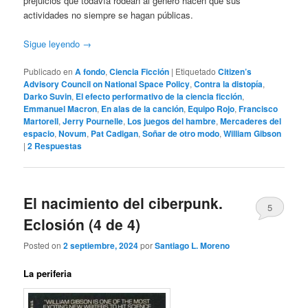
prejuicios que todavía rodean al género hacen que sus
actividades no siempre se hagan públicas.
Sigue leyendo
→
Publicado en
A fondo
,
Ciencia Ficción
|
Etiquetado
Citizen’s
Advisory Council on National Space Policy
,
Contra la distopía
,
Darko Suvin
,
El efecto performativo de la ciencia ficción
,
Emmanuel Macron
,
En alas de la canción
,
Equipo Rojo
,
Francisco
Martorell
,
Jerry Pournelle
,
Los juegos del hambre
,
Mercaderes del
espacio
,
Novum
,
Pat Cadigan
,
Soñar de otro modo
,
William Gibson
|
2
Respuestas
El nacimiento del ciberpunk.
5
Eclosión (4 de 4)
Posted on
2 septiembre, 2024
por
Santiago L. Moreno
La periferia