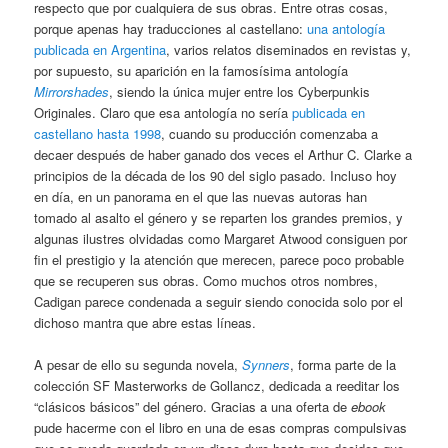
respecto que por cualquiera de sus obras. Entre otras cosas,
porque apenas hay traducciones al castellano:
una antología
publicada en Argentina
, varios relatos diseminados en revistas y,
por supuesto, su aparición en la famosísima antología
Mirrorshades
, siendo la única mujer entre los Cyberpunkis
Originales. Claro que esa antología no sería
publicada en
castellano hasta 1998
, cuando su producción comenzaba a
decaer después de haber ganado dos veces el Arthur C. Clarke a
principios de la década de los 90 del siglo pasado. Incluso hoy
en día, en un panorama en el que las nuevas autoras han
tomado al asalto el género y se reparten los grandes premios, y
algunas ilustres olvidadas como Margaret Atwood consiguen por
fin el prestigio y la atención que merecen, parece poco probable
que se recuperen sus obras. Como muchos otros nombres,
Cadigan parece condenada a seguir siendo conocida solo por el
dichoso mantra que abre estas líneas.
A pesar de ello su segunda novela,
Synners
, forma parte de la
colección SF Masterworks de Gollancz, dedicada a reeditar los
“clásicos básicos” del género. Gracias a una oferta de
ebook
pude hacerme con el libro en una de esas compras compulsivas