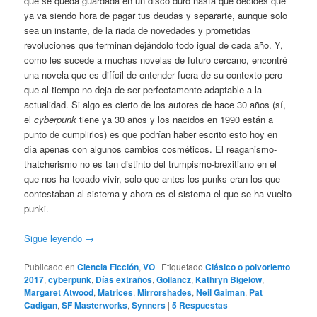
que se queda guardada en un disco duro hasta que decides que
ya va siendo hora de pagar tus deudas y separarte, aunque solo
sea un instante, de la riada de novedades y prometidas
revoluciones que terminan dejándolo todo igual de cada año. Y,
como les sucede a muchas novelas de futuro cercano, encontré
una novela que es difícil de entender fuera de su contexto pero
que al tiempo no deja de ser perfectamente adaptable a la
actualidad. Si algo es cierto de los autores de hace 30 años (sí,
el
cyberpunk
tiene ya 30 años y los nacidos en 1990 están a
punto de cumplirlos) es que podrían haber escrito esto hoy en
día apenas con algunos cambios cosméticos. El reaganismo-
thatcherismo no es tan distinto del trumpismo-brexitiano en el
que nos ha tocado vivir, solo que antes los punks eran los que
contestaban al sistema y ahora es el sistema el que se ha vuelto
punki.
Sigue leyendo
→
Publicado en
Ciencia Ficción
,
VO
|
Etiquetado
Clásico o polvoriento
2017
,
cyberpunk
,
Días extraños
,
Gollancz
,
Kathryn Bigelow
,
Margaret Atwood
,
Matrices
,
Mirrorshades
,
Neil Gaiman
,
Pat
Cadigan
,
SF Masterworks
,
Synners
|
5
Respuestas