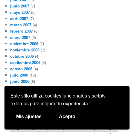
junio 2007
(7)
mayo 2007
(6)
abril 2007
(7)
marzo 2007
(4)
febrero 2007
(8)
enero 2007
(6)
diciembre 2006
(7)
noviembre 2006
(7)
octubre 2006
(4)
septiembre 2006
(4)
agosto 2006
(4)
julio 2006
(13)
junio 2006
(8)
mayo 2006
(7)
abril 2006
(9)
Este sitio utiliza cookies funcionales y scripts
marzo 2006
(2)
externos para mejorar tu experiencia.
Mis ajustes
Acepto
AGOSTO 2026
L
M
X
J
V
S
D