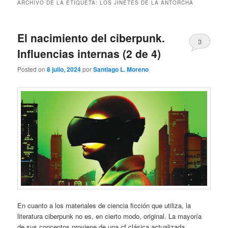
ARCHIVO DE LA ETIQUETA:
LOS JINETES DE LA ANTORCHA
El nacimiento del ciberpunk.
3
Influencias internas (2 de 4)
Posted on
8 julio, 2024
por
Santiago L. Moreno
En cuanto a los materiales de ciencia ficción que utiliza, la
literatura ciberpunk no es, en cierto modo, original. La mayoría
de sus conceptos proviene de una cf clásica actualizada,