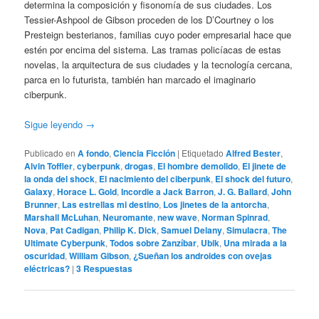
determina la composición y fisonomía de sus ciudades. Los
Tessier-Ashpool de Gibson proceden de los D’Courtney o los
Presteign besterianos, familias cuyo poder empresarial hace que
estén por encima del sistema. Las tramas policíacas de estas
novelas, la arquitectura de sus ciudades y la tecnología cercana,
parca en lo futurista, también han marcado el imaginario
ciberpunk.
Sigue leyendo
→
Publicado en
A fondo
,
Ciencia Ficción
|
Etiquetado
Alfred Bester
,
Alvin Toffler
,
cyberpunk
,
drogas
,
El hombre demolido
,
El jinete de
la onda del shock
,
El nacimiento del ciberpunk
,
El shock del futuro
,
Galaxy
,
Horace L. Gold
,
Incordie a Jack Barron
,
J. G. Ballard
,
John
Brunner
,
Las estrellas mi destino
,
Los jinetes de la antorcha
,
Marshall McLuhan
,
Neuromante
,
new wave
,
Norman Spinrad
,
Nova
,
Pat Cadigan
,
Philip K. Dick
,
Samuel Delany
,
Simulacra
,
The
Ultimate Cyberpunk
,
Todos sobre Zanzíbar
,
Ubik
,
Una mirada a la
oscuridad
,
William Gibson
,
¿Sueñan los androides con ovejas
eléctricas?
|
3
Respuestas